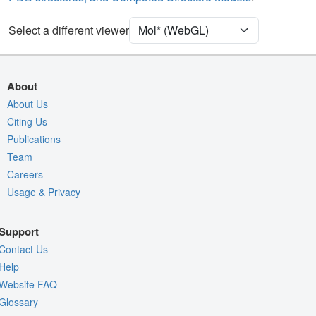
Density
Select a different viewer
Quality Assessment
Assembly Symmetry
Export Models
About
Export Animation
About Us
Citing Us
Export Geometry
Publications
Team
Careers
Usage & Privacy
Support
Contact Us
Help
Website FAQ
Glossary