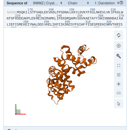
Sequence of
178
188
198
208
218
​G​
​A​
​S​
​G​
​S​
​M​
​S​
​Q​
​K​
​I​
​L​
​S​
​T​
​F​
​V​
​A​
​D​
​L​
​E​
​K​
​V​
​K​
​D​
​L​
​F​
​P​
​S​
​D​
​N​
​A​
​L​
​K​
​K​
​Y​
​L​
​D​
​V​
​K​
​Y​
​F​
​K​
​S​
​L​
​N​
​K​
​E​
​V​
​L​
​V​
​K​
​I​
​F​
​K​
​G​
​L​
​W​
228
238
248
258
268
278
K​
​F​
​S​
​F​
​R​
​S​
​E​
​E​
​A​
​K​
​P​
​L​
​E​
​N​
​R​
​E​
​I​
​N​
​I​
​R​
​A​
​M​
​K​
​L​
​I​
​F​
​E​
​K​
​D​
​R​
​Q​
​A​
​M​
​V​
​D​
​S​
​V​
​K​
​A​
​E​
​T​
​A​
​Y​
​Y​
​S​
​N​
​I​
​S​
​N​
​N​
​H​
​D​
​A​
​I​
​K​
​A​
288
298
308
318
328
L​
​I​
​E​
​F​
​I​
​S​
​M​
​E​
​K​
​E​
​I​
​Y​
​N​
​A​
​L​
​D​
​D​
​S​
​V​
​K​
​E​
​L​
​I​
​K​
​P​
​I​
​I​
​K​
​D​
​N​
​I​
​S​
​Y​
​F​
​G​
​I​
​A​
​F​
​F​
​I​
​S​
​E​
​S​
​P​
​E​
​E​
​H​
​I​
​N​
​R​
​V​
​T​
​K​
​R​
​I​
​S​
338
348
358
368
378
388
E​
​K​
​Y​
​Y​
​K​
​K​
​Y​
​G​
​D​
​N​
​G​
​N​
​F​
​L​
​N​
​Q​
​Q​
​H​
​L​
​A​
​I​
​F​
​K​
​N​
​V​
​C​
​S​
​E​
​L​
​G​
​L​
​E​
​S​
​E​
​Y​
​R​
​D​
​F​
​G​
​I​
​A​
​C​
​F​
​I​
​N​
​S​
​A​
​D​
​F​
​E​
​R​
​A​
​D​
​I​
​Y​
​F​
398
408
418
428
438
44
D​
​R​
​F​
​I​
​D​
​K​
​D​
​L​
​A​
​N​
​Y​
​S​
​S​
​E​
​Q​
​M​
​L​
​T​
​L​
​L​
​E​
​G​
​A​
​N​
​K​
​N​
​N​
​Q​
​C​
​Y​
​W​
​R​
​N​
​R​
​S​
​R​
​N​
​G​
​N​
​D​
​S​
​I​
​R​
​I​
​L​
​K​
​A​
​A​
​K​
​N​
​K​
​L​
​P​
​D​
​G​
​F​
458
D​
​F​
​S​
​K​
​Y​
​D​
​N​
​L​
​P​
​V​
​D​
​K​
​I​
​D​
​H​
​V​
​L​
​E​
​E​
​D​
​V​
​G​
​E​
​R​