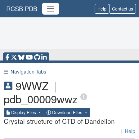
RCSB PDB
Help
Contact us
☰
Navigation Tabs
9WWZ
|
pdb_00009wwz
Display Files
Download Files
Crystal structure of CTD of Dandelion
|
Help