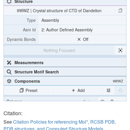
Structure
9WWZ | Crystal structure of CTD of Dandelion
Type
Assembly
Asm Id
2: Author Defined Assembly
Dynamic Bonds
Off
Nothing Focused
Measurements
Structure Motif Search
Components
9WWZ
Preset
Add
Polymer
Cartoon
Water
Ball & Stick
Citation:
See
Citation Policies for referencing Mol*, RCSB PDB,
Unit Cell
P 1 21 1
PDB structures, and Computed Structure Models
.