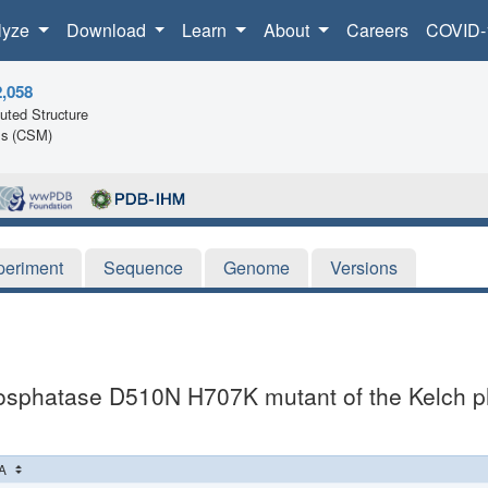
lyze
Download
Learn
About
Careers
COVID-
2,058
ted Structure
ls (CSM)
periment
Sequence
Genome
Versions
 phosphatase D510N H707K mutant of the Kelch 