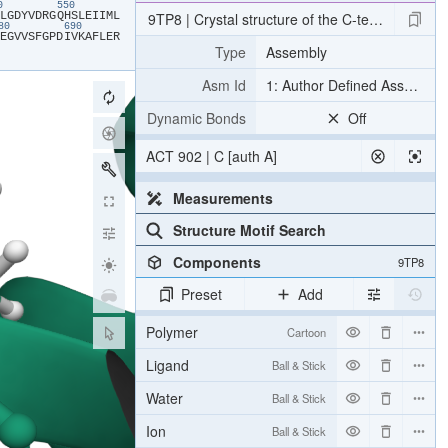
40
550
​L​
​G​
​D​
​Y​
​V​
​D​
​R​
​G​
​Q​
​H​
​S​
​L​
​E​
​I​
​I​
​M​
​L​
9TP8 | Crystal structure of the C-terminal Se
680
690
​E​
​G​
​V​
​V​
​S​
​F​
​G​
​P​
​D​
​I​
​V​
​K​
​A​
​F​
​L​
​E​
​R​
Type
Assembly
Asm Id
1: Author Defined Assembly
Dynamic Bonds
Off
ACT 902 | C [auth A]
Measurements
Structure Motif Search
Components
9TP8
Preset
Add
Polymer
Cartoon
Ligand
Ball & Stick
Water
Ball & Stick
Ion
Ball & Stick