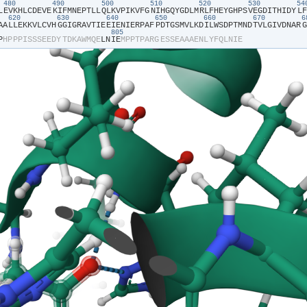
480
490
500
510
520
530
5
L​
​E​
​V​
​K​
​H​
​L​
​C​
​D​
​E​
​V​
​E​
​K​
​I​
​F​
​M​
​N​
​E​
​P​
​T​
​L​
​L​
​Q​
​L​
​K​
​V​
​P​
​I​
​K​
​V​
​F​
​G​
​N​
​I​
​H​
​G​
​Q​
​Y​
​G​
​D​
​L​
​M​
​R​
​L​
​F​
​H​
​E​
​Y​
​G​
​H​
​P​
​S​
​V​
​E​
​G​
​D​
​I​
​T​
​H​
​I​
​D​
​Y​
​L​
​F​
620
630
640
650
660
670
A​
​A​
​L​
​L​
​E​
​K​
​K​
​V​
​L​
​C​
​V​
​H​
​G​
​G​
​I​
​G​
​R​
​A​
​V​
​T​
​I​
​E​
​E​
​I​
​E​
​N​
​I​
​E​
​R​
​P​
​A​
​F​
​P​
​D​
​T​
​G​
​S​
​M​
​V​
​L​
​K​
​D​
​I​
​L​
​W​
​S​
​D​
​P​
​T​
​M​
​N​
​D​
​T​
​V​
​L​
​G​
​I​
​V​
​D​
​N​
​A​
​R​
​G​
805
P​
​H​
​P​
​P​
​P​
​I​
​S​
​S​
​S​
​E​
​E​
​D​
​Y​
​T​
​D​
​K​
​A​
​W​
​M​
​Q​
​E​
​L​
​N​
​I​
​E​
​M​
​P​
​P​
​T​
​P​
​A​
​R​
​G​
​E​
​S​
​S​
​E​
​A​
​A​
​A​
​E​
​N​
​L​
​Y​
​F​
​Q​
​L​
​N​
​I​
​E​