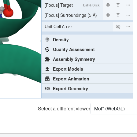
[Focus] Target
Ball & Stick
[Focus] Surroundings (5 Å)
2 reprs
Unit Cell
C 1 2 1
Density
Quality Assessment
Assembly Symmetry
Export Models
Export Animation
Export Geometry
Select a different viewer