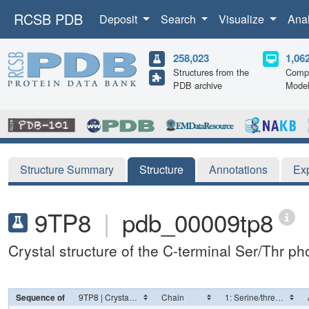
RCSB PDB
Deposit
Search
Visualize
Ana
258,023
1,06
Structures from the
Compu
PDB archive
Mode
Structure Summary
Structure
Annotations
Ex
9TP8
|
pdb_00009tp8
Crystal structure of the C-terminal Ser/Thr
Sequence of