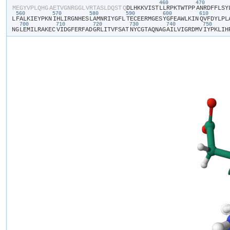
460
470
​M​
​E​
​G​
​Y​
​V​
​P​
​L​
​Q​
​H​
​G​
​A​
​E​
​T​
​V​
​G​
​N​
​R​
​G​
​G​
​L​
​V​
​R​
​T​
​A​
​S​
​L​
​D​
​Q​
​S​
​T​
​Q​
​D​
​L​
​H​
​K​
​K​
​V​
​I​
​S​
​T​
​L​
​L​
​R​
​P​
​K​
​T​
​W​
​T​
​P​
​P​
​A​
​N​
​R​
​D​
​F​
​F​
​L​
​S​
​Y​
​
560
570
580
590
600
610
L​
​F​
​A​
​L​
​K​
​I​
​E​
​Y​
​P​
​K​
​N​
​I​
​H​
​L​
​I​
​R​
​G​
​N​
​H​
​E​
​S​
​L​
​A​
​M​
​N​
​R​
​I​
​Y​
​G​
​F​
​L​
​T​
​E​
​C​
​E​
​E​
​R​
​M​
​G​
​E​
​S​
​Y​
​G​
​F​
​E​
​A​
​W​
​L​
​K​
​I​
​N​
​Q​
​V​
​F​
​D​
​Y​
​L​
​P​
​L​
​
700
710
720
730
740
750
N​
​G​
​L​
​E​
​M​
​I​
​L​
​R​
​A​
​K​
​E​
​C​
​V​
​I​
​D​
​G​
​F​
​E​
​R​
​F​
​A​
​D​
​G​
​R​
​L​
​I​
​T​
​V​
​F​
​S​
​A​
​T​
​N​
​Y​
​C​
​G​
​T​
​A​
​Q​
​N​
​A​
​G​
​A​
​I​
​L​
​V​
​I​
​G​
​R​
​D​
​M​
​V​
​I​
​Y​
​P​
​K​
​L​
​I​
​H​
​