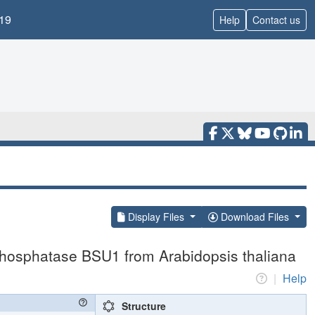
19
Help
Contact us
Display Files
Download Files
phosphatase BSU1 from Arabidopsis thaliana
|
Help
Structure