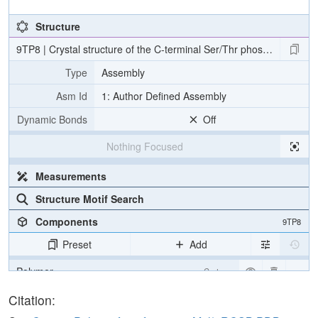
Structure
9TP8 | Crystal structure of the C-terminal Ser/Thr phosphatase 
Type
Assembly
Asm Id
1: Author Defined Assembly
Dynamic Bonds
Off
Nothing Focused
Measurements
Structure Motif Search
Components
9TP8
Preset
Add
Polymer
Cartoon
Ligand
Ball & Stick
Citation: