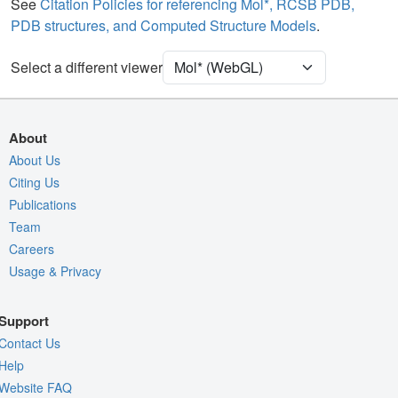
Water
Ball & Stick
See
Citation Policies for referencing Mol*, RCSB PDB,
PDB structures, and Computed Structure Models
.
Ion
Ball & Stick
Unit Cell
C 1 2 1
Select a different viewer
Density
Quality Assessment
About
Assembly Symmetry
About Us
Citing Us
Export Models
Publications
Export Animation
Team
Export Geometry
Careers
Usage & Privacy
Support
Contact Us
Help
Website FAQ