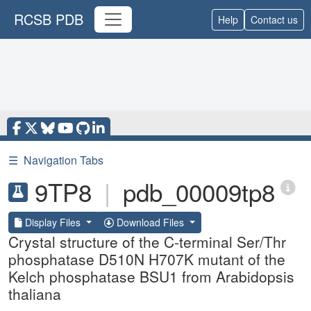
RCSB PDB
Help
Contact us
☰
Navigation Tabs
9TP8
|
pdb_00009tp8
Display Files
Download Files
Crystal structure of the C-terminal Ser/Thr
phosphatase D510N H707K mutant of the
Kelch phosphatase BSU1 from Arabidopsis
thaliana