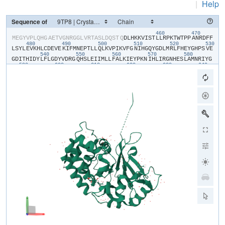
|
Help
Sequence of
460
470
​M​
​E​
​G​
​Y​
​V​
​P​
​L​
​Q​
​H​
​G​
​A​
​E​
​T​
​V​
​G​
​N​
​R​
​G​
​G​
​L​
​V​
​R​
​T​
​A​
​S​
​L​
​D​
​Q​
​S​
​T​
​Q​
​D​
​L​
​H​
​K​
​K​
​V​
​I​
​S​
​T​
​L​
​L​
​R​
​P​
​K​
​T​
​W​
​T​
​P​
​P​
​A​
​N​
​R​
​D​
​F​
​F​
480
490
500
510
520
530
L​
​S​
​Y​
​L​
​E​
​V​
​K​
​H​
​L​
​C​
​D​
​E​
​V​
​E​
​K​
​I​
​F​
​M​
​N​
​E​
​P​
​T​
​L​
​L​
​Q​
​L​
​K​
​V​
​P​
​I​
​K​
​V​
​F​
​G​
​N​
​I​
​H​
​G​
​Q​
​Y​
​G​
​D​
​L​
​M​
​R​
​L​
​F​
​H​
​E​
​Y​
​G​
​H​
​P​
​S​
​V​
​E​
540
550
560
570
580
G​
​D​
​I​
​T​
​H​
​I​
​D​
​Y​
​L​
​F​
​L​
​G​
​D​
​Y​
​V​
​D​
​R​
​G​
​Q​
​H​
​S​
​L​
​E​
​I​
​I​
​M​
​L​
​L​
​F​
​A​
​L​
​K​
​I​
​E​
​Y​
​P​
​K​
​N​
​I​
​H​
​L​
​I​
​R​
​G​
​N​
​H​
​E​
​S​
​L​
​A​
​M​
​N​
​R​
​I​
​Y​
​G​
590
600
610
620
630
640
F​
​L​
​T​
​E​
​C​
​E​
​E​
​R​
​M​
​G​
​E​
​S​
​Y​
​G​
​F​
​E​
​A​
​W​
​L​
​K​
​I​
​N​
​Q​
​V​
​F​
​D​
​Y​
​L​
​P​
​L​
​A​
​A​
​L​
​L​
​E​
​K​
​K​
​V​
​L​
​C​
​V​
​H​
​G​
​G​
​I​
​G​
​R​
​A​
​V​
​T​
​I​
​E​
​E​
​I​
​E​
​N​
650
660
670
680
690
70
I​
​E​
​R​
​P​
​A​
​F​
​P​
​D​
​T​
​G​
​S​
​M​
​V​
​L​
​K​
​D​
​I​
​L​
​W​
​S​
​D​
​P​
​T​
​M​
​N​
​D​
​T​
​V​
​L​
​G​
​I​
​V​
​D​
​N​
​A​
​R​
​G​
​E​
​G​
​V​
​V​
​S​
​F​
​G​
​P​
​D​
​I​
​V​
​K​
​A​
​F​
​L​
​E​
​R​
​N​
​G​
710
720
730
740
750
L​
​E​
​M​
​I​
​L​
​R​
​A​
​K​
​E​
​C​
​V​
​I​
​D​
​G​
​F​
​E​
​R​
​F​
​A​
​D​
​G​
​R​
​L​
​I​
​T​
​V​
​F​
​S​
​A​
​T​
​N​
​Y​
​C​
​G​
​T​
​A​
​Q​
​N​
​A​
​G​
​A​
​I​
​L​
​V​
​I​
​G​
​R​
​D​
​M​
​V​
​I​
​Y​
​P​
​K​
​L​
​I​
805
H​
​P​
​H​
​P​
​P​
​P​
​I​
​S​
​S​
​S​
​E​
​E​
​D​
​Y​
​T​
​D​
​K​
​A​
​W​
​M​
​Q​
​E​
​L​
​N​
​I​
​E​
​M​
​P​
​P​
​T​
​P​
​A​
​R​
​G​
​E​
​S​
​S​
​E​
​A​
​A​
​A​
​E​
​N​
​L​
​Y​
​F​
​Q​
​L​
​N​
​I​
​E​