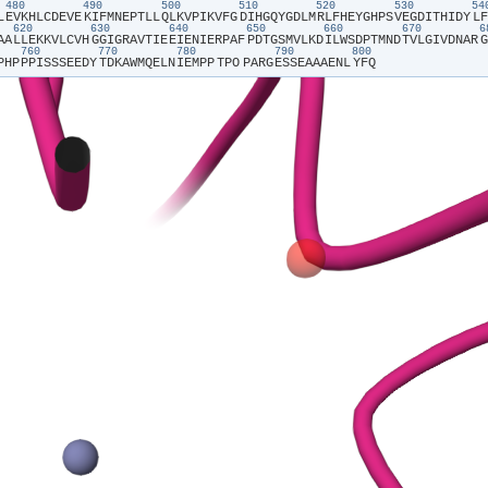
480
490
500
510
520
530
5
L​
​E​
​V​
​K​
​H​
​L​
​C​
​D​
​E​
​V​
​E​
​K​
​I​
​F​
​M​
​N​
​E​
​P​
​T​
​L​
​L​
​Q​
​L​
​K​
​V​
​P​
​I​
​K​
​V​
​F​
​G​
​D​
​I​
​H​
​G​
​Q​
​Y​
​G​
​D​
​L​
​M​
​R​
​L​
​F​
​H​
​E​
​Y​
​G​
​H​
​P​
​S​
​V​
​E​
​G​
​D​
​I​
​T​
​H​
​I​
​D​
​Y​
​L​
​F​
620
630
640
650
660
670
A​
​A​
​L​
​L​
​E​
​K​
​K​
​V​
​L​
​C​
​V​
​H​
​G​
​G​
​I​
​G​
​R​
​A​
​V​
​T​
​I​
​E​
​E​
​I​
​E​
​N​
​I​
​E​
​R​
​P​
​A​
​F​
​P​
​D​
​T​
​G​
​S​
​M​
​V​
​L​
​K​
​D​
​I​
​L​
​W​
​S​
​D​
​P​
​T​
​M​
​N​
​D​
​T​
​V​
​L​
​G​
​I​
​V​
​D​
​N​
​A​
​R​
​G​
760
770
780
790
800
P​
​H​
​P​
​P​
​P​
​I​
​S​
​S​
​S​
​E​
​E​
​D​
​Y​
​T​
​D​
​K​
​A​
​W​
​M​
​Q​
​E​
​L​
​N​
​I​
​E​
​M​
​P​
​P​
​TPO​
​P​
​A​
​R​
​G​
​E​
​S​
​S​
​E​
​A​
​A​
​A​
​E​
​N​
​L​
​Y​
​F​
​Q​