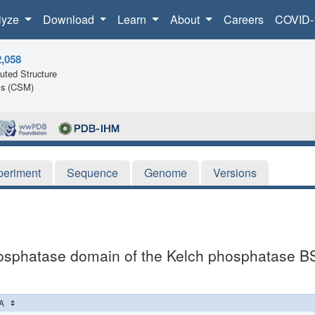
lyze
Download
Learn
About
Careers
COVID-
2,058
ted Structure
ls (CSM)
periment
Sequence
Genome
Versions
phosphatase domain of the Kelch phosphatase B