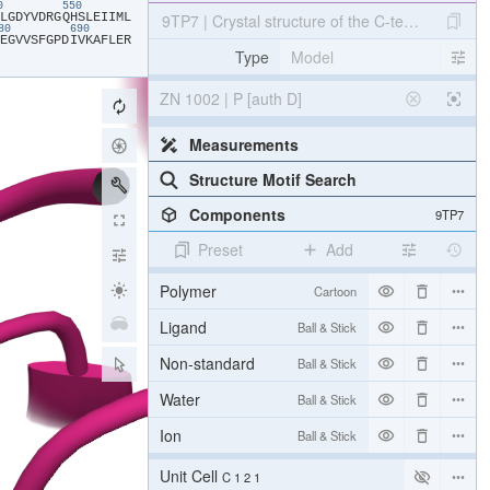
40
550
​L​
​G​
​D​
​Y​
​V​
​D​
​R​
​G​
​Q​
​H​
​S​
​L​
​E​
​I​
​I​
​M​
​L​
9TP7 | Crystal structure of the C-terminal Se
680
690
​E​
​G​
​V​
​V​
​S​
​F​
​G​
​P​
​D​
​I​
​V​
​K​
​A​
​F​
​L​
​E​
​R​
Type
Model
ZN 1002 | P [auth D]
Measurements
Structure Motif Search
Components
9TP7
Preset
Add
Polymer
Cartoon
Ligand
Ball & Stick
Non-standard
Ball & Stick
Water
Ball & Stick
Ion
Ball & Stick
[Focus] Target
Ball & Stick