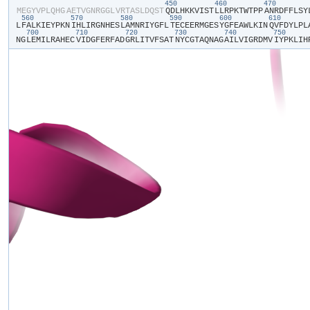
450
460
470
​M​
​E​
​G​
​Y​
​V​
​P​
​L​
​Q​
​H​
​G​
​A​
​E​
​T​
​V​
​G​
​N​
​R​
​G​
​G​
​L​
​V​
​R​
​T​
​A​
​S​
​L​
​D​
​Q​
​S​
​T​
​Q​
​D​
​L​
​H​
​K​
​K​
​V​
​I​
​S​
​T​
​L​
​L​
​R​
​P​
​K​
​T​
​W​
​T​
​P​
​P​
​A​
​N​
​R​
​D​
​F​
​F​
​L​
​S​
​Y​
​
560
570
580
590
600
610
L​
​F​
​A​
​L​
​K​
​I​
​E​
​Y​
​P​
​K​
​N​
​I​
​H​
​L​
​I​
​R​
​G​
​N​
​H​
​E​
​S​
​L​
​A​
​M​
​N​
​R​
​I​
​Y​
​G​
​F​
​L​
​T​
​E​
​C​
​E​
​E​
​R​
​M​
​G​
​E​
​S​
​Y​
​G​
​F​
​E​
​A​
​W​
​L​
​K​
​I​
​N​
​Q​
​V​
​F​
​D​
​Y​
​L​
​P​
​L​
​
700
710
720
730
740
750
N​
​G​
​L​
​E​
​M​
​I​
​L​
​R​
​A​
​H​
​E​
​C​
​V​
​I​
​D​
​G​
​F​
​E​
​R​
​F​
​A​
​D​
​G​
​R​
​L​
​I​
​T​
​V​
​F​
​S​
​A​
​T​
​N​
​Y​
​C​
​G​
​T​
​A​
​Q​
​N​
​A​
​G​
​A​
​I​
​L​
​V​
​I​
​G​
​R​
​D​
​M​
​V​
​I​
​Y​
​P​
​K​
​L​
​I​
​H​
​