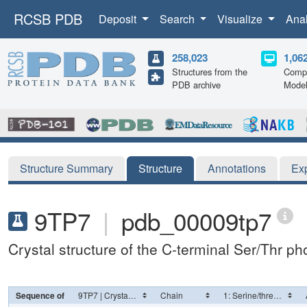
RCSB PDB
Deposit
Search
Visualize
Ana
258,023
1,06
Structures from the
Compu
PDB archive
Mode
Structure Summary
Structure
Annotations
Ex
9TP7
|
pdb_00009tp7
Crystal structure of the C-terminal Ser/Thr 
Sequence of