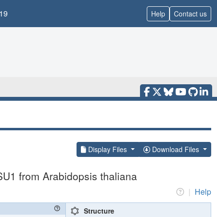
19
Help
Contact us
Display Files
Download Files
SU1 from Arabidopsis thaliana
|
Help
Structure