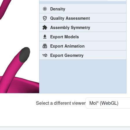
[Focus] Surroundings (5 Å)
2 reprs
Unit Cell
C 1 2 1
Density
Quality Assessment
Assembly Symmetry
Export Models
Export Animation
Export Geometry
Select a different viewer