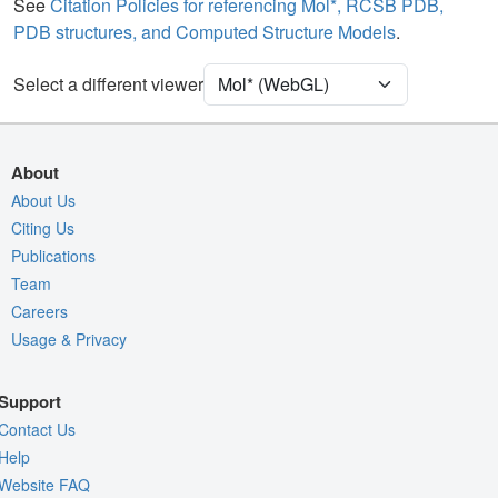
Non-standard
Ball & Stick
See
Citation Policies for referencing Mol*, RCSB PDB,
PDB structures, and Computed Structure Models
.
Water
Ball & Stick
Ion
Ball & Stick
Select a different viewer
Unit Cell
C 1 2 1
Density
About
Quality Assessment
About Us
Citing Us
Assembly Symmetry
Publications
Export Models
Team
Export Animation
Careers
Usage & Privacy
Export Geometry
Support
Contact Us
Help
Website FAQ