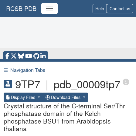
RCSB PDB
Help
Contact us
☰
Navigation Tabs
9TP7
|
pdb_00009tp7
Display Files
Download Files
Crystal structure of the C-terminal Ser/Thr
phosphatase domain of the Kelch
phosphatase BSU1 from Arabidopsis
thaliana