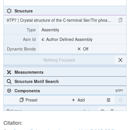
Structure
9TP7 | Crystal structure of the C-terminal Ser/Thr phosphatase d
Type
Assembly
Asm Id
4: Author Defined Assembly
Dynamic Bonds
Off
Nothing Focused
Measurements
Structure Motif Search
Components
9TP7
Preset
Add
Polymer
Cartoon
Ligand
Ball & Stick
Citation: