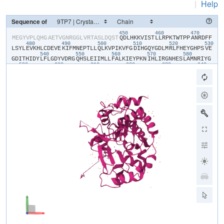
|
Help
Sequence of
450
460
470
​M​
​E​
​G​
​Y​
​V​
​P​
​L​
​Q​
​H​
​G​
​A​
​E​
​T​
​V​
​G​
​N​
​R​
​G​
​G​
​L​
​V​
​R​
​T​
​A​
​S​
​L​
​D​
​Q​
​S​
​T​
​Q​
​D​
​L​
​H​
​K​
​K​
​V​
​I​
​S​
​T​
​L​
​L​
​R​
​P​
​K​
​T​
​W​
​T​
​P​
​P​
​A​
​N​
​R​
​D​
​F​
​F​
480
490
500
510
520
530
L​
​S​
​Y​
​L​
​E​
​V​
​K​
​H​
​L​
​C​
​D​
​E​
​V​
​E​
​K​
​I​
​F​
​M​
​N​
​E​
​P​
​T​
​L​
​L​
​Q​
​L​
​K​
​V​
​P​
​I​
​K​
​V​
​F​
​G​
​D​
​I​
​H​
​G​
​Q​
​Y​
​G​
​D​
​L​
​M​
​R​
​L​
​F​
​H​
​E​
​Y​
​G​
​H​
​P​
​S​
​V​
​E​
540
550
560
570
580
G​
​D​
​I​
​T​
​H​
​I​
​D​
​Y​
​L​
​F​
​L​
​G​
​D​
​Y​
​V​
​D​
​R​
​G​
​Q​
​H​
​S​
​L​
​E​
​I​
​I​
​M​
​L​
​L​
​F​
​A​
​L​
​K​
​I​
​E​
​Y​
​P​
​K​
​N​
​I​
​H​
​L​
​I​
​R​
​G​
​N​
​H​
​E​
​S​
​L​
​A​
​M​
​N​
​R​
​I​
​Y​
​G​
590
600
610
620
630
640
F​
​L​
​T​
​E​
​C​
​E​
​E​
​R​
​M​
​G​
​E​
​S​
​Y​
​G​
​F​
​E​
​A​
​W​
​L​
​K​
​I​
​N​
​Q​
​V​
​F​
​D​
​Y​
​L​
​P​
​L​
​A​
​A​
​L​
​L​
​E​
​K​
​K​
​V​
​L​
​C​
​V​
​H​
​G​
​G​
​I​
​G​
​R​
​A​
​V​
​T​
​I​
​E​
​E​
​I​
​E​
​N​
650
660
670
680
690
70
I​
​E​
​R​
​P​
​A​
​F​
​P​
​D​
​T​
​G​
​S​
​M​
​V​
​L​
​K​
​D​
​I​
​L​
​W​
​S​
​D​
​P​
​T​
​M​
​N​
​D​
​T​
​V​
​L​
​G​
​I​
​V​
​D​
​N​
​A​
​R​
​G​
​E​
​G​
​V​
​V​
​S​
​F​
​G​
​P​
​D​
​I​
​V​
​K​
​A​
​F​
​L​
​E​
​R​
​N​
​G​
710
720
730
740
750
L​
​E​
​M​
​I​
​L​
​R​
​A​
​H​
​E​
​C​
​V​
​I​
​D​
​G​
​F​
​E​
​R​
​F​
​A​
​D​
​G​
​R​
​L​
​I​
​T​
​V​
​F​
​S​
​A​
​T​
​N​
​Y​
​C​
​G​
​T​
​A​
​Q​
​N​
​A​
​G​
​A​
​I​
​L​
​V​
​I​
​G​
​R​
​D​
​M​
​V​
​I​
​Y​
​P​
​K​
​L​
​I​
760
770
780
800
H​
​P​
​H​
​P​
​P​
​P​
​I​
​S​
​S​
​S​
​E​
​E​
​D​
​Y​
​T​
​D​
​K​
​A​
​W​
​M​
​Q​
​E​
​L​
​N​
​I​
​E​
​M​
​P​
​P​
​TPO​
​P​
​A​
​R​
​G​
​E​
​S​
​S​
​E​
​A​
​A​
​A​
​E​
​N​
​L​
​Y​
​F​
​Q​