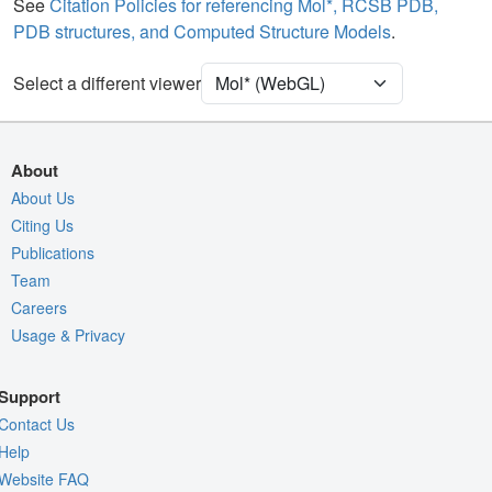
Non-standard
Ball & Stick
See
Citation Policies for referencing Mol*, RCSB PDB,
PDB structures, and Computed Structure Models
.
Water
Ball & Stick
Ion
Ball & Stick
Select a different viewer
Unit Cell
C 1 2 1
Density
About
Quality Assessment
About Us
Citing Us
Assembly Symmetry
Publications
Export Models
Team
Export Animation
Careers
Usage & Privacy
Export Geometry
Support
Contact Us
Help
Website FAQ