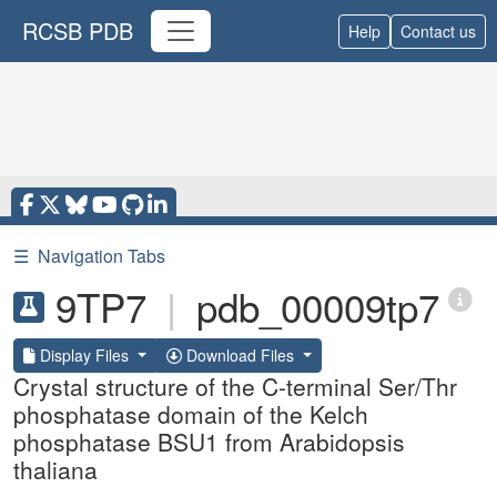
RCSB PDB
Help
Contact us
☰
Navigation Tabs
9TP7
|
pdb_00009tp7
Display Files
Download Files
Crystal structure of the C-terminal Ser/Thr
phosphatase domain of the Kelch
phosphatase BSU1 from Arabidopsis
thaliana