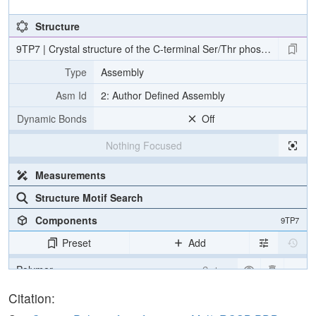
Structure
9TP7 | Crystal structure of the C-terminal Ser/Thr phosphatase d
Type
Assembly
Asm Id
2: Author Defined Assembly
Dynamic Bonds
Off
Nothing Focused
Measurements
Structure Motif Search
Components
9TP7
Preset
Add
Polymer
Cartoon
Ligand
Ball & Stick
Citation: