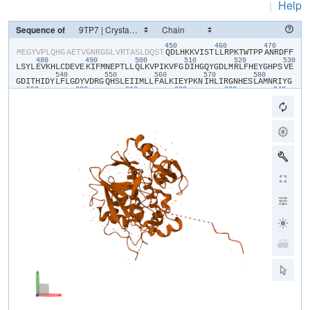
|
Help
Sequence of
450
460
470
​M​
​E​
​G​
​Y​
​V​
​P​
​L​
​Q​
​H​
​G​
​A​
​E​
​T​
​V​
​G​
​N​
​R​
​G​
​G​
​L​
​V​
​R​
​T​
​A​
​S​
​L​
​D​
​Q​
​S​
​T​
​Q​
​D​
​L​
​H​
​K​
​K​
​V​
​I​
​S​
​T​
​L​
​L​
​R​
​P​
​K​
​T​
​W​
​T​
​P​
​P​
​A​
​N​
​R​
​D​
​F​
​F​
480
490
500
510
520
530
L​
​S​
​Y​
​L​
​E​
​V​
​K​
​H​
​L​
​C​
​D​
​E​
​V​
​E​
​K​
​I​
​F​
​M​
​N​
​E​
​P​
​T​
​L​
​L​
​Q​
​L​
​K​
​V​
​P​
​I​
​K​
​V​
​F​
​G​
​D​
​I​
​H​
​G​
​Q​
​Y​
​G​
​D​
​L​
​M​
​R​
​L​
​F​
​H​
​E​
​Y​
​G​
​H​
​P​
​S​
​V​
​E​
540
550
560
570
580
G​
​D​
​I​
​T​
​H​
​I​
​D​
​Y​
​L​
​F​
​L​
​G​
​D​
​Y​
​V​
​D​
​R​
​G​
​Q​
​H​
​S​
​L​
​E​
​I​
​I​
​M​
​L​
​L​
​F​
​A​
​L​
​K​
​I​
​E​
​Y​
​P​
​K​
​N​
​I​
​H​
​L​
​I​
​R​
​G​
​N​
​H​
​E​
​S​
​L​
​A​
​M​
​N​
​R​
​I​
​Y​
​G​
590
600
610
620
630
640
F​
​L​
​T​
​E​
​C​
​E​
​E​
​R​
​M​
​G​
​E​
​S​
​Y​
​G​
​F​
​E​
​A​
​W​
​L​
​K​
​I​
​N​
​Q​
​V​
​F​
​D​
​Y​
​L​
​P​
​L​
​A​
​A​
​L​
​L​
​E​
​K​
​K​
​V​
​L​
​C​
​V​
​H​
​G​
​G​
​I​
​G​
​R​
​A​
​V​
​T​
​I​
​E​
​E​
​I​
​E​
​N​
650
660
670
680
690
70
I​
​E​
​R​
​P​
​A​
​F​
​P​
​D​
​T​
​G​
​S​
​M​
​V​
​L​
​K​
​D​
​I​
​L​
​W​
​S​
​D​
​P​
​T​
​M​
​N​
​D​
​T​
​V​
​L​
​G​
​I​
​V​
​D​
​N​
​A​
​R​
​G​
​E​
​G​
​V​
​V​
​S​
​F​
​G​
​P​
​D​
​I​
​V​
​K​
​A​
​F​
​L​
​E​
​R​
​N​
​G​
710
720
730
740
750
L​
​E​
​M​
​I​
​L​
​R​
​A​
​H​
​E​
​C​
​V​
​I​
​D​
​G​
​F​
​E​
​R​
​F​
​A​
​D​
​G​
​R​
​L​
​I​
​T​
​V​
​F​
​S​
​A​
​T​
​N​
​Y​
​C​
​G​
​T​
​A​
​Q​
​N​
​A​
​G​
​A​
​I​
​L​
​V​
​I​
​G​
​R​
​D​
​M​
​V​
​I​
​Y​
​P​
​K​
​L​
​I​
760
770
780
790
800
H​
​P​
​H​
​P​
​P​
​P​
​I​
​S​
​S​
​S​
​E​
​E​
​D​
​Y​
​T​
​D​
​K​
​A​
​W​
​M​
​Q​
​E​
​L​
​N​
​I​
​E​
​M​
​P​
​P​
​TPO​
​P​
​A​
​R​
​G​
​E​
​S​
​S​
​E​
​A​
​A​
​A​
​E​
​N​
​L​
​Y​
​F​
​Q​