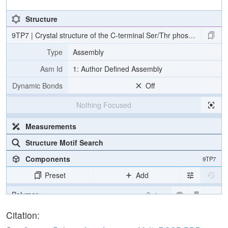
Structure
9TP7 | Crystal structure of the C-terminal Ser/Thr phosphatase d
Type
Assembly
Asm Id
1: Author Defined Assembly
Dynamic Bonds
Off
Nothing Focused
Measurements
Structure Motif Search
Components
9TP7
Preset
Add
Polymer
Cartoon
Non-standard
Ball & Stick
Citation: