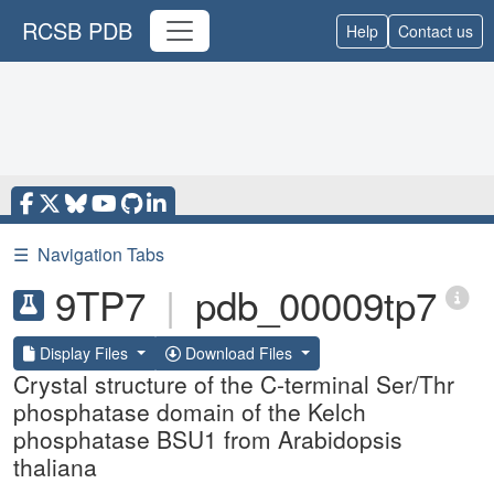
RCSB PDB
Help
Contact us
☰
Navigation Tabs
9TP7
|
pdb_00009tp7
Display Files
Download Files
Crystal structure of the C-terminal Ser/Thr
phosphatase domain of the Kelch
phosphatase BSU1 from Arabidopsis
thaliana