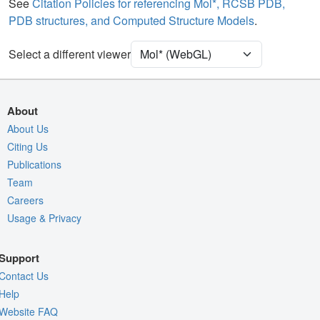
Water
Ball & Stick
See
Citation Policies for referencing Mol*, RCSB PDB,
PDB structures, and Computed Structure Models
.
Ion
Ball & Stick
Unit Cell
C 1 2 1
Select a different viewer
Density
Quality Assessment
About
Assembly Symmetry
About Us
Citing Us
Export Models
Publications
Export Animation
Team
Export Geometry
Careers
Usage & Privacy
Support
Contact Us
Help
Website FAQ