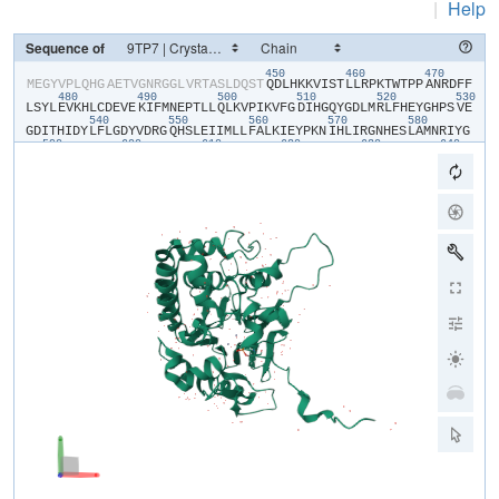
|
Help
Sequence of
450
460
470
​M​
​E​
​G​
​Y​
​V​
​P​
​L​
​Q​
​H​
​G​
​A​
​E​
​T​
​V​
​G​
​N​
​R​
​G​
​G​
​L​
​V​
​R​
​T​
​A​
​S​
​L​
​D​
​Q​
​S​
​T​
​Q​
​D​
​L​
​H​
​K​
​K​
​V​
​I​
​S​
​T​
​L​
​L​
​R​
​P​
​K​
​T​
​W​
​T​
​P​
​P​
​A​
​N​
​R​
​D​
​F​
​F​
480
490
500
510
520
530
L​
​S​
​Y​
​L​
​E​
​V​
​K​
​H​
​L​
​C​
​D​
​E​
​V​
​E​
​K​
​I​
​F​
​M​
​N​
​E​
​P​
​T​
​L​
​L​
​Q​
​L​
​K​
​V​
​P​
​I​
​K​
​V​
​F​
​G​
​D​
​I​
​H​
​G​
​Q​
​Y​
​G​
​D​
​L​
​M​
​R​
​L​
​F​
​H​
​E​
​Y​
​G​
​H​
​P​
​S​
​V​
​E​
540
550
560
570
580
G​
​D​
​I​
​T​
​H​
​I​
​D​
​Y​
​L​
​F​
​L​
​G​
​D​
​Y​
​V​
​D​
​R​
​G​
​Q​
​H​
​S​
​L​
​E​
​I​
​I​
​M​
​L​
​L​
​F​
​A​
​L​
​K​
​I​
​E​
​Y​
​P​
​K​
​N​
​I​
​H​
​L​
​I​
​R​
​G​
​N​
​H​
​E​
​S​
​L​
​A​
​M​
​N​
​R​
​I​
​Y​
​G​
590
600
610
620
630
640
F​
​L​
​T​
​E​
​C​
​E​
​E​
​R​
​M​
​G​
​E​
​S​
​Y​
​G​
​F​
​E​
​A​
​W​
​L​
​K​
​I​
​N​
​Q​
​V​
​F​
​D​
​Y​
​L​
​P​
​L​
​A​
​A​
​L​
​L​
​E​
​K​
​K​
​V​
​L​
​C​
​V​
​H​
​G​
​G​
​I​
​G​
​R​
​A​
​V​
​T​
​I​
​E​
​E​
​I​
​E​
​N​
650
660
670
680
690
70
I​
​E​
​R​
​P​
​A​
​F​
​P​
​D​
​T​
​G​
​S​
​M​
​V​
​L​
​K​
​D​
​I​
​L​
​W​
​S​
​D​
​P​
​T​
​M​
​N​
​D​
​T​
​V​
​L​
​G​
​I​
​V​
​D​
​N​
​A​
​R​
​G​
​E​
​G​
​V​
​V​
​S​
​F​
​G​
​P​
​D​
​I​
​V​
​K​
​A​
​F​
​L​
​E​
​R​
​N​
​G​
710
720
730
740
750
L​
​E​
​M​
​I​
​L​
​R​
​A​
​H​
​E​
​C​
​V​
​I​
​D​
​G​
​F​
​E​
​R​
​F​
​A​
​D​
​G​
​R​
​L​
​I​
​T​
​V​
​F​
​S​
​A​
​T​
​N​
​Y​
​C​
​G​
​T​
​A​
​Q​
​N​
​A​
​G​
​A​
​I​
​L​
​V​
​I​
​G​
​R​
​D​
​M​
​V​
​I​
​Y​
​P​
​K​
​L​
​I​
760
770
780
790
800
H​
​P​
​H​
​P​
​P​
​P​
​I​
​S​
​S​
​S​
​E​
​E​
​D​
​Y​
​T​
​D​
​K​
​A​
​W​
​M​
​Q​
​E​
​L​
​N​
​I​
​E​
​M​
​P​
​P​
​TPO​
​P​
​A​
​R​
​G​
​E​
​S​
​S​
​E​
​A​
​A​
​A​
​E​
​N​
​L​
​Y​
​F​
​Q​