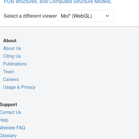
PDB structures, and Computed Structure Models
.
Water
Ball & Stick
Ion
Ball & Stick
Select a different viewer
[Focus] Target
Ball & Stick
[Focus] Surroundings (5 Å)
2 reprs
About
Unit Cell
P 43 21 2
About Us
Citing Us
Density
Publications
Quality Assessment
Team
Assembly Symmetry
Careers
Usage & Privacy
Export Models
Export Animation
Support
Export Geometry
Contact Us
Help
Website FAQ
Glossary