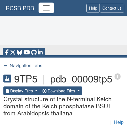
RCSB PDB
Help
Contact us
☰
Navigation Tabs
9TP5
|
pdb_00009tp5
Display Files
Download Files
Crystal structure of the N-terminal Kelch
domain of the Kelch phosphatase BSU1
from Arabidopsis thaliana
|
Help