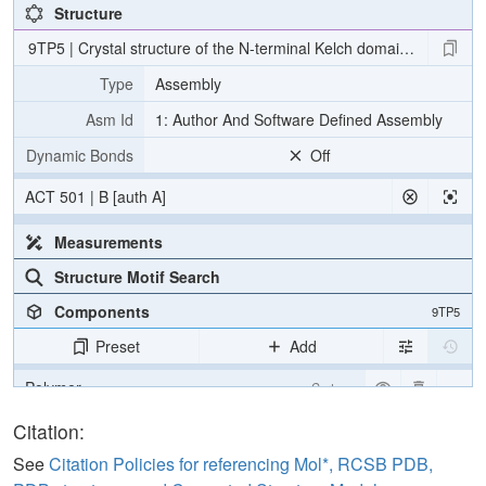
Structure
9TP5 | Crystal structure of the N-terminal Kelch domain of the Ke
Type
Assembly
Asm Id
1: Author And Software Defined Assembly
Dynamic Bonds
Off
ACT 501 | B [auth A]
Measurements
Structure Motif Search
Components
9TP5
Preset
Add
Polymer
Cartoon
Ligand
Ball & Stick
Citation:
Non-standard
Ball & Stick
See
Citation Policies for referencing Mol*, RCSB PDB,