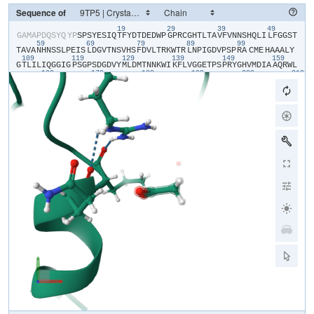
Sequence of
19
29
39
49
​G​
​A​
​M​
​A​
​P​
​D​
​Q​
​S​
​Y​
​Q​
​Y​
​P​
​S​
​P​
​S​
​Y​
​E​
​S​
​I​
​Q​
​T​
​F​
​Y​
​D​
​T​
​D​
​E​
​D​
​W​
​P​
​G​
​P​
​R​
​C​
​G​
​H​
​T​
​L​
​T​
​A​
​V​
​F​
​V​
​N​
​N​
​S​
​H​
​Q​
​L​
​I​
​L​
​F​
​G​
​G​
​S​
​T​
59
69
79
89
99
T​
​A​
​V​
​A​
​N​
​H​
​N​
​S​
​S​
​L​
​P​
​E​
​I​
​S​
​L​
​D​
​G​
​V​
​T​
​N​
​S​
​V​
​H​
​S​
​F​
​D​
​V​
​L​
​T​
​R​
​K​
​W​
​T​
​R​
​L​
​N​
​P​
​I​
​G​
​D​
​V​
​P​
​S​
​P​
​R​
​A​
​CME​
​H​
​A​
​A​
​A​
​L​
​Y​
109
119
129
139
149
159
G​
​T​
​L​
​I​
​L​
​I​
​Q​
​G​
​G​
​I​
​G​
​P​
​S​
​G​
​P​
​S​
​D​
​G​
​D​
​V​
​Y​
​M​
​L​
​D​
​M​
​T​
​N​
​N​
​K​
​W​
​I​
​K​
​F​
​L​
​V​
​G​
​G​
​E​
​T​
​P​
​S​
​P​
​R​
​Y​
​G​
​H​
​V​
​M​
​D​
​I​
​A​
​A​
​Q​
​R​
​W​
​L​
169
179
189
199
209
219
V​
​I​
​F​
​S​
​G​
​N​
​N​
​G​
​N​
​E​
​I​
​L​
​D​
​D​
​T​
​W​
​A​
​L​
​D​
​T​
​R​
​G​
​P​
​F​
​S​
​W​
​D​
​R​
​L​
​N​
​P​
​S​
​G​
​N​
​Q​
​P​
​S​
​G​
​R​
​M​
​Y​
​A​
​S​
​G​
​S​
​S​
​R​
​E​
​D​
​G​
​I​
​F​
​L​
​L​
​C​
​G​
229
239
249
259
269
G​
​I​
​D​
​H​
​S​
​G​
​V​
​T​
​L​
​G​
​D​
​T​
​Y​
​G​
​L​
​K​
​M​
​D​
​S​
​D​
​N​
​V​
​W​
​T​
​P​
​V​
​P​
​A​
​V​
​A​
​P​
​S​
​P​
​R​
​Y​
​Q​
​H​
​T​
​A​
​V​
​F​
​G​
​G​
​S​
​K​
​L​
​H​
​V​
​I​
​G​
​G​
​I​
​L​
​N​
​R​
​A​
279
289
309
319
329
R​
​L​
​I​
​D​
​G​
​E​
​A​
​V​
​V​
​A​
​V​
​L​
​D​
​T​
​E​
​T​
​G​
​E​
​W​
​V​
​D​
​T​
​N​
​Q​
​P​
​E​
​T​
​S​
​A​
​S​
​G​
​A​
​N​
​R​
​Q​
​N​
​Q​
​Y​
​Q​
​L​
​M​
​R​
​R​
​C​
​H​
​H​
​A​
​A​
​A​
​S​
​F​
​G​
​S​
​H​
​L​
​Y​
339
349
V​
​H​
​G​
​G​
​I​
​R​
​E​
​D​
​V​
​L​
​L​
​D​
​D​
​L​
​L​
​V​
​A​
​E​
​T​
​S​
​Q​
​S​
​S​
​S​
​P​
​E​