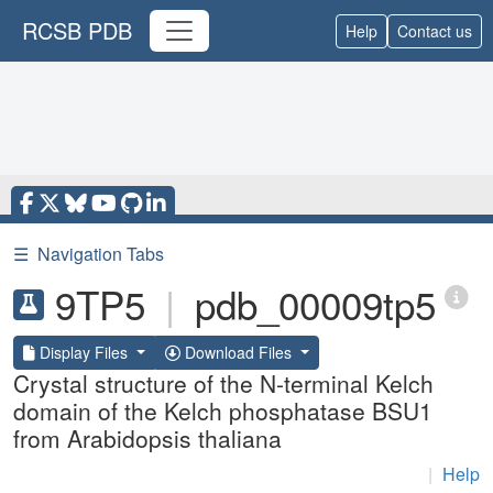
RCSB PDB
Help
Contact us
☰
Navigation Tabs
9TP5
|
pdb_00009tp5
Display Files
Download Files
Crystal structure of the N-terminal Kelch
domain of the Kelch phosphatase BSU1
from Arabidopsis thaliana
|
Help