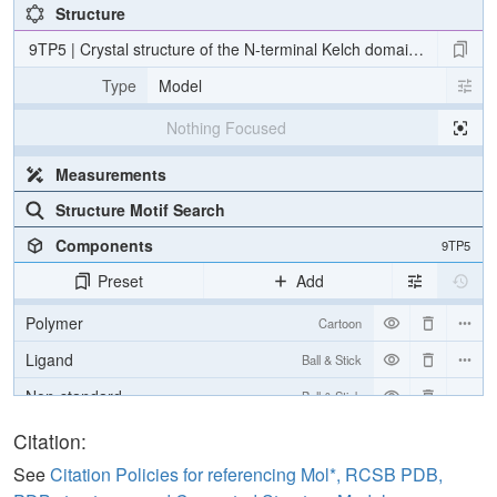
Structure
9TP5 | Crystal structure of the N-terminal Kelch domain of the Ke
Type
Model
Nothing Focused
Measurements
Structure Motif Search
Components
9TP5
Preset
Add
Polymer
Cartoon
Ligand
Ball & Stick
Non-standard
Ball & Stick
Water
Ball & Stick
Citation:
Ion
Ball & Stick
See
Citation Policies for referencing Mol*, RCSB PDB,