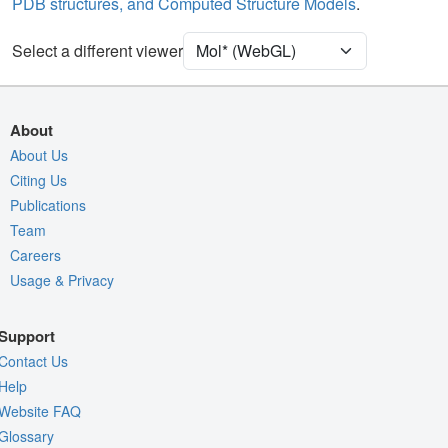
PDB structures, and Computed Structure Models
.
Unit Cell
P 43 21 2
Select a different viewer
Density
Quality Assessment
Assembly Symmetry
About
Export Models
About Us
Citing Us
Export Animation
Publications
Export Geometry
Team
Careers
Usage & Privacy
Support
Contact Us
Help
Website FAQ
Glossary