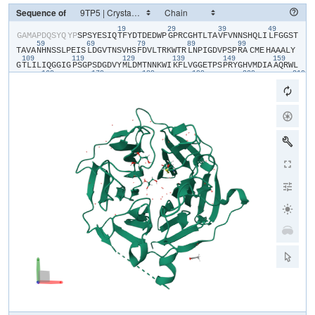
Sequence of
19
29
39
49
​G​
​A​
​M​
​A​
​P​
​D​
​Q​
​S​
​Y​
​Q​
​Y​
​P​
​S​
​P​
​S​
​Y​
​E​
​S​
​I​
​Q​
​T​
​F​
​Y​
​D​
​T​
​D​
​E​
​D​
​W​
​P​
​G​
​P​
​R​
​C​
​G​
​H​
​T​
​L​
​T​
​A​
​V​
​F​
​V​
​N​
​N​
​S​
​H​
​Q​
​L​
​I​
​L​
​F​
​G​
​G​
​S​
​T​
59
69
79
89
99
T​
​A​
​V​
​A​
​N​
​H​
​N​
​S​
​S​
​L​
​P​
​E​
​I​
​S​
​L​
​D​
​G​
​V​
​T​
​N​
​S​
​V​
​H​
​S​
​F​
​D​
​V​
​L​
​T​
​R​
​K​
​W​
​T​
​R​
​L​
​N​
​P​
​I​
​G​
​D​
​V​
​P​
​S​
​P​
​R​
​A​
​CME​
​H​
​A​
​A​
​A​
​L​
​Y​
109
119
129
139
149
159
G​
​T​
​L​
​I​
​L​
​I​
​Q​
​G​
​G​
​I​
​G​
​P​
​S​
​G​
​P​
​S​
​D​
​G​
​D​
​V​
​Y​
​M​
​L​
​D​
​M​
​T​
​N​
​N​
​K​
​W​
​I​
​K​
​F​
​L​
​V​
​G​
​G​
​E​
​T​
​P​
​S​
​P​
​R​
​Y​
​G​
​H​
​V​
​M​
​D​
​I​
​A​
​A​
​Q​
​R​
​W​
​L​
169
179
189
199
209
219
V​
​I​
​F​
​S​
​G​
​N​
​N​
​G​
​N​
​E​
​I​
​L​
​D​
​D​
​T​
​W​
​A​
​L​
​D​
​T​
​R​
​G​
​P​
​F​
​S​
​W​
​D​
​R​
​L​
​N​
​P​
​S​
​G​
​N​
​Q​
​P​
​S​
​G​
​R​
​M​
​Y​
​A​
​S​
​G​
​S​
​S​
​R​
​E​
​D​
​G​
​I​
​F​
​L​
​L​
​C​
​G​
229
239
249
259
269
G​
​I​
​D​
​H​
​S​
​G​
​V​
​T​
​L​
​G​
​D​
​T​
​Y​
​G​
​L​
​K​
​M​
​D​
​S​
​D​
​N​
​V​
​W​
​T​
​P​
​V​
​P​
​A​
​V​
​A​
​P​
​S​
​P​
​R​
​Y​
​Q​
​H​
​T​
​A​
​V​
​F​
​G​
​G​
​S​
​K​
​L​
​H​
​V​
​I​
​G​
​G​
​I​
​L​
​N​
​R​
​A​
279
289
309
319
329
R​
​L​
​I​
​D​
​G​
​E​
​A​
​V​
​V​
​A​
​V​
​L​
​D​
​T​
​E​
​T​
​G​
​E​
​W​
​V​
​D​
​T​
​N​
​Q​
​P​
​E​
​T​
​S​
​A​
​S​
​G​
​A​
​N​
​R​
​Q​
​N​
​Q​
​Y​
​Q​
​L​
​M​
​R​
​R​
​C​
​H​
​H​
​A​
​A​
​A​
​S​
​F​
​G​
​S​
​H​
​L​
​Y​
339
349
V​
​H​
​G​
​G​
​I​
​R​
​E​
​D​
​V​
​L​
​L​
​D​
​D​
​L​
​L​
​V​
​A​
​E​
​T​
​S​
​Q​
​S​
​S​
​S​
​P​
​E​