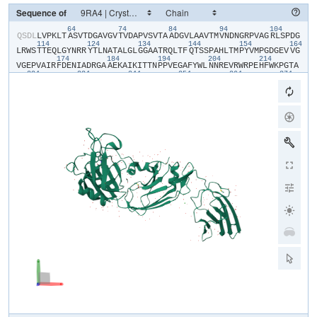
Sequence of
64
74
84
94
104
​Q​
​S​
​D​
​L​
​L​
​V​
​P​
​K​
​L​
​T​
​A​
​S​
​V​
​T​
​D​
​G​
​A​
​V​
​G​
​V​
​T​
​V​
​D​
​A​
​P​
​V​
​S​
​V​
​T​
​A​
​A​
​D​
​G​
​V​
​L​
​A​
​A​
​V​
​T​
​M​
​V​
​N​
​D​
​N​
​G​
​R​
​P​
​V​
​A​
​G​
​R​
​L​
​S​
​P​
​D​
​G​
114
124
134
144
154
164
L​
​R​
​W​
​S​
​T​
​T​
​E​
​Q​
​L​
​G​
​Y​
​N​
​R​
​R​
​Y​
​T​
​L​
​N​
​A​
​T​
​A​
​L​
​G​
​L​
​G​
​G​
​A​
​A​
​T​
​R​
​Q​
​L​
​T​
​F​
​Q​
​T​
​S​
​S​
​P​
​A​
​H​
​L​
​T​
​M​
​P​
​Y​
​V​
​M​
​P​
​G​
​D​
​G​
​E​
​V​
​V​
​G​
174
184
194
204
214
V​
​G​
​E​
​P​
​V​
​A​
​I​
​R​
​F​
​D​
​E​
​N​
​I​
​A​
​D​
​R​
​G​
​A​
​A​
​E​
​K​
​A​
​I​
​K​
​I​
​T​
​T​
​N​
​P​
​P​
​V​
​E​
​G​
​A​
​F​
​Y​
​W​
​L​
​N​
​N​
​R​
​E​
​V​
​R​
​W​
​R​
​P​
​E​
​H​
​F​
​W​
​K​
​P​
​G​
​T​
​A​
224
234
244
254
264
274
V​
​D​
​V​
​A​
​V​
​N​
​T​
​Y​
​G​
​V​
​D​
​L​
​G​
​E​
​G​
​M​
​F​
​G​
​E​
​D​
​N​
​V​
​Q​
​T​
​H​
​F​
​T​
​I​
​G​
​D​
​E​
​V​
​I​
​A​
​T​
​A​
​D​
​D​
​N​
​T​
​K​
​I​
​L​
​T​
​V​
​R​
​V​
​N​
​G​
​E​
​V​
​V​
​K​
​S​
​M​
​P​
284
294
304
314
324
33
T​
​S​
​M​
​G​
​K​
​D​
​S​
​T​
​P​
​T​
​A​
​N​
​G​
​I​
​Y​
​I​
​V​
​G​
​S​
​R​
​Y​
​K​
​H​
​I​
​I​
​M​
​D​
​S​
​S​
​T​
​Y​
​G​
​V​
​P​
​V​
​N​
​S​
​P​
​N​
​G​
​Y​
​R​
​T​
​D​
​V​
​D​
​W​
​A​
​T​
​Q​
​I​
​S​
​Y​
​S​
​G​
​V​
344
354
364
374
384
F​
​V​
​H​
​S​
​A​
​P​
​W​
​S​
​V​
​G​
​A​
​Q​
​G​
​H​
​T​
​N​
​T​
​S​
​H​
​G​
​C​
​L​
​N​
​V​
​S​
​P​
​S​
​N​
​A​
​Q​
​W​
​F​
​Y​
​D​
​H​
​V​
​K​
​R​
​G​
​D​
​I​
​V​
​E​
​V​
​V​
​N​
​T​
​V​
​G​
​G​
​T​
​L​
​P​
​G​
​I​
​D​
394
404
G​
​L​
​G​
​D​
​W​
​N​
​I​
​P​
​W​
​D​
​Q​
​W​
​R​
​A​
​G​
​N​
​A​
​K​
​A​