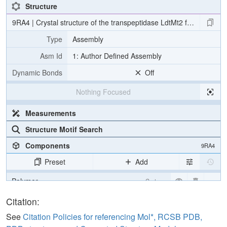
Structure
9RA4 | Crystal structure of the transpeptidase LdtMt2 from Mycoba
Type
Assembly
Asm Id
1: Author Defined Assembly
Dynamic Bonds
Off
Nothing Focused
Measurements
Structure Motif Search
Components
9RA4
Preset
Add
Polymer
Cartoon
Ligand
Ball & Stick
Citation:
Water
Ball & Stick
See
Citation Policies for referencing Mol*, RCSB PDB,