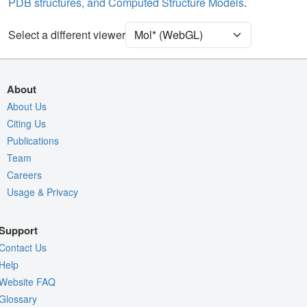
PDB structures, and Computed Structure Models
.
Ion
Ball & Stick
Unit Cell
P 21 21 2
Select a different viewer
Density
Quality Assessment
About
Assembly Symmetry
About Us
Citing Us
Export Models
Publications
Export Animation
Team
Export Geometry
Careers
Usage & Privacy
Support
Contact Us
Help
Website FAQ
Glossary