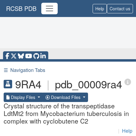
RCSB PDB
Help
Contact us
☰
Navigation Tabs
9RA4
|
pdb_00009ra4
Display Files
Download Files
Crystal structure of the transpeptidase
LdtMt2 from Mycobacterium tuberculosis in
complex with cyclobutene C2
|
Help