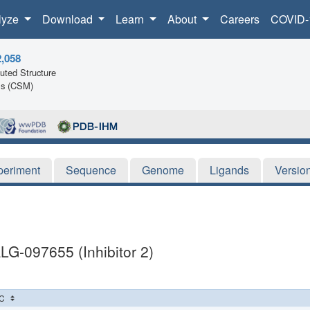
lyze
Download
Learn
About
Careers
COVID-
2,058
ted Structure
ls (CSM)
periment
Sequence
Genome
Ligands
Versio
LG-097655 (Inhibitor 2)