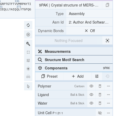
21
131
​G​
​R​
​P​
​T​
​G​
​T​
​F​
​T​
​V​
​V​
​M​
​R​
​P​
​N​
​Y​
​T​
​I​
9PAK | Crystal structure of MERS-CoV 3CLpro 
261
271
​I​
​E​
​Q​
​L​
​L​
​Y​
​A​
​I​
​Q​
​Q​
​L​
​Y​
​T​
​G​
​F​
​Q​
​G​
Type
Assembly
Asm Id
2: Author And Software Def
Dynamic Bonds
Off
Nothing Focused
Measurements
Structure Motif Search
Components
9PAK
Preset
Add
Polymer
Cartoon
Ligand
Ball & Stick
Water
Ball & Stick
Unit Cell
P 1 21 1