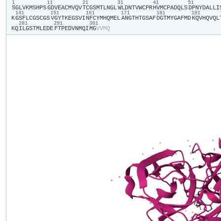
1
11
21
31
41
51
​S​
​G​
​L​
​V​
​K​
​M​
​S​
​H​
​P​
​S​
​G​
​D​
​V​
​E​
​A​
​C​
​M​
​V​
​Q​
​V​
​T​
​C​
​G​
​S​
​M​
​T​
​L​
​N​
​G​
​L​
​W​
​L​
​D​
​N​
​T​
​V​
​W​
​C​
​P​
​R​
​H​
​V​
​M​
​C​
​P​
​A​
​D​
​Q​
​L​
​S​
​D​
​P​
​N​
​Y​
​D​
​A​
​L​
​L​
​I​
​
141
151
161
171
181
191
K​
​G​
​S​
​F​
​L​
​C​
​G​
​S​
​C​
​G​
​S​
​V​
​G​
​Y​
​T​
​K​
​E​
​G​
​S​
​V​
​I​
​N​
​F​
​C​
​Y​
​M​
​H​
​Q​
​M​
​E​
​L​
​A​
​N​
​G​
​T​
​H​
​T​
​G​
​S​
​A​
​F​
​D​
​G​
​T​
​M​
​Y​
​G​
​A​
​F​
​M​
​D​
​K​
​Q​
​V​
​H​
​Q​
​V​
​Q​
​L​
​
281
291
301
K​
​Q​
​I​
​L​
​G​
​S​
​T​
​M​
​L​
​E​
​D​
​E​
​F​
​T​
​P​
​E​
​D​
​V​
​N​
​M​
​Q​
​I​
​M​
​G​
​V​
​V​
​M​
​Q​