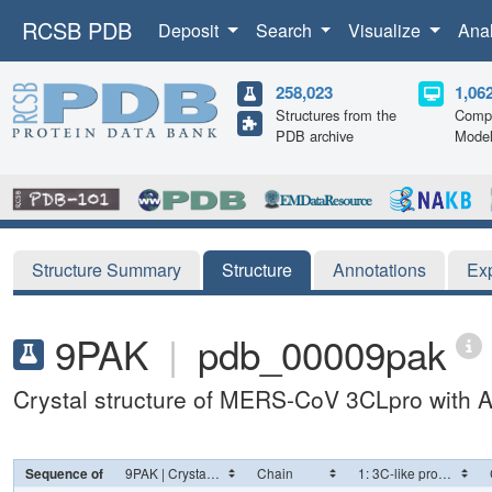
RCSB PDB
Deposit
Search
Visualize
Ana
258,023
1,06
Structures from the
Compu
PDB archive
Mode
Structure Summary
Structure
Annotations
Ex
9PAK
|
pdb_00009pak
Crystal structure of MERS-CoV 3CLpro with A
Sequence of