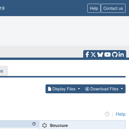
19
Help
Contact us
ns
Display Files
Download Files
|
Help
Structure