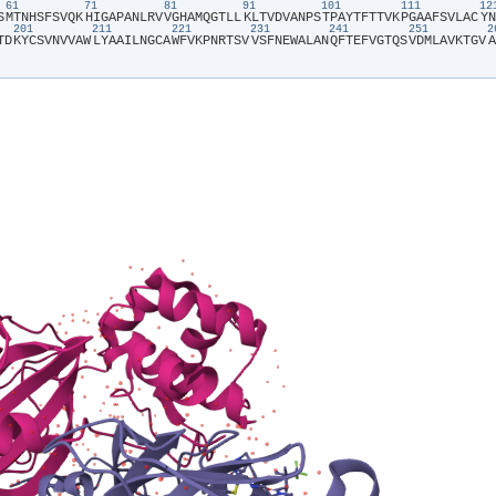
61
71
81
91
101
111
1
S​
​M​
​T​
​N​
​H​
​S​
​F​
​S​
​V​
​Q​
​K​
​H​
​I​
​G​
​A​
​P​
​A​
​N​
​L​
​R​
​V​
​V​
​G​
​H​
​A​
​M​
​Q​
​G​
​T​
​L​
​L​
​K​
​L​
​T​
​V​
​D​
​V​
​A​
​N​
​P​
​S​
​T​
​P​
​A​
​Y​
​T​
​F​
​T​
​T​
​V​
​K​
​P​
​G​
​A​
​A​
​F​
​S​
​V​
​L​
​A​
​C​
​Y​
​N​
201
211
221
231
241
251
T​
​D​
​K​
​Y​
​C​
​S​
​V​
​N​
​V​
​V​
​A​
​W​
​L​
​Y​
​A​
​A​
​I​
​L​
​N​
​G​
​C​
​A​
​W​
​F​
​V​
​K​
​P​
​N​
​R​
​T​
​S​
​V​
​V​
​S​
​F​
​N​
​E​
​W​
​A​
​L​
​A​
​N​
​Q​
​F​
​T​
​E​
​F​
​V​
​G​
​T​
​Q​
​S​
​V​
​D​
​M​
​L​
​A​
​V​
​K​
​T​
​G​
​V​
​A​