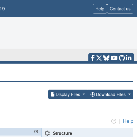
19
Help
Contact us
Display Files
Download Files
|
Help
Structure