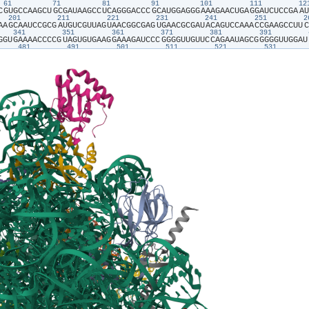
61
71
81
91
101
111
1
C​
​G​
​U​
​G​
​C​
​C​
​A​
​A​
​G​
​C​
​U​
​G​
​C​
​G​
​A​
​U​
​A​
​A​
​G​
​C​
​C​
​U​
​C​
​A​
​G​
​G​
​G​
​A​
​C​
​C​
​C​
​G​
​C​
​A​
​U​
​G​
​G​
​A​
​G​
​G​
​G​
​A​
​A​
​A​
​G​
​A​
​A​
​C​
​U​
​G​
​A​
​G​
​G​
​A​
​U​
​C​
​U​
​C​
​C​
​G​
​A​
​A​
​U​
201
211
221
231
241
251
A​
​A​
​G​
​C​
​A​
​A​
​U​
​C​
​C​
​G​
​C​
​G​
​A​
​U​
​G​
​U​
​C​
​G​
​U​
​U​
​A​
​G​
​U​
​A​
​A​
​C​
​G​
​G​
​C​
​G​
​A​
​G​
​U​
​G​
​A​
​A​
​C​
​G​
​C​
​G​
​A​
​U​
​A​
​C​
​A​
​G​
​U​
​C​
​C​
​A​
​A​
​A​
​C​
​C​
​G​
​A​
​A​
​G​
​C​
​C​
​U​
​U​
​C​
341
351
361
371
381
391
G​
​G​
​U​
​G​
​A​
​A​
​A​
​A​
​C​
​C​
​C​
​C​
​G​
​U​
​A​
​G​
​U​
​G​
​U​
​G​
​A​
​A​
​G​
​G​
​A​
​A​
​A​
​G​
​A​
​U​
​C​
​C​
​C​
​G​
​G​
​G​
​G​
​U​
​U​
​G​
​U​
​U​
​C​
​C​
​A​
​G​
​A​
​A​
​U​
​A​
​G​
​C​
​G​
​G​
​G​
​G​
​G​
​U​
​U​
​G​
​G​
​A​
​U​
481
491
501
511
521
531
G​
​C​
​G​
​A​
​A​
​C​
​G​
​C​
​U​
​G​
​A​
​A​
​A​
​A​
​G​
​C​
​A​
​C​
​C​
​C​
​C​
​G​
​A​
​A​
​A​
​A​
​G​
​G​
​G​
​C​
​G​
​G​
​U​
​G​
​C​
​A​
​A​
​U​
​A​
​G​
​G​
​G​
​C​
​U​
​U​
​G​
​A​
​A​
​A​
​U​
​C​
​A​
​G​
​U​
​U​
​G​
​G​
​C​
​G​
​A​
​U​
​A​
​G​
621
631
641
651
661
671
U​
​A​
​U​
​A​
​U​
​C​
​G​
​U​
​A​
​C​
​G​
​U​
​U​
​U​
​U​
​G​
​A​
​A​
​A​
​A​
​A​
​C​
​G​
​A​
​A​
​C​
​C​
​A​
​U​
​G​
​G​
​A​
​G​
​U​
​G​
​C​
​A​
​U​
​C​
​U​
​G​
​A​
​C​
​U​
​G​
​G​
​C​
​G​
​A​
​G​
​U​
​C​
​U​
​A​
​A​
​G​
​G​
​G​
​G​
​A​
​G​
​A​
​A​
761
771
781
791
801
811
C​
​G​
​G​
​A​
​U​
​G​
​C​
​G​
​A​
​C​
​C​
​C​
​G​
​A​
​A​
​A​
​C​
​C​
​A​
​A​
​G​
​U​
​G​
​A​
​U​
​C​
​U​
​A​
​C​
​G​
​C​
​C​
​G​
​G​
​A​
​G​
​C​
​A​
​G​
​G​
​G​
​C​
​G​
​A​
​A​
​G​
​C​
​G​
​U​
​G​
​G​
​C​
​G​
​A​
​A​
​A​
​G​
​C​
​U​
​G​
​C​
​G​
​U​
1
901
911
921
931
941
951
G​
​C​
​A​
​A​
​C​
​A​
​G​
​C​
​U​
​G​
​G​
​U​
​U​
​C​
​C​
​A​
​A​
​C​
​C​
​G​
​A​
​A​
​A​
​C​
​A​
​U​
​G​
​U​
​C​
​G​
​A​
​A​
​G​
​C​
​A​
​U​
​G​
​A​
​C​
​C​
​U​
​C​
​U​
​G​
​A​
​U​
​G​
​A​
​G​
​A​
​U​
​A​
​G​
​U​
​C​
​C​
​G​
​U​
​G​
​A​
​G​
​G​
​U​
31
1041
1051
1061
1071
1081
1091
A​
​C​
​U​
​C​
​A​
​G​
​G​
​G​
​A​
​G​
​U​
​C​
​C​
​G​
​G​
​U​
​G​
​U​
​G​
​C​
​G​
​G​
​G​
​G​
​U​
​A​
​A​
​G​
​C​
​U​
​U​
​G​
​U​
​G​
​C​
​A​
​C​
​C​
​G​
​U​
​G​
​A​
​G​
​G​
​G​
​A​
​G​
​A​
​C​
​A​
​A​
​C​
​C​
​C​
​A​
​G​
​A​
​G​
​C​
​C​
​A​
​G​
​G​
1211
1221
1231
G​
​C​
​A​
​G​
​C​
​U​
​A​
​C​
​C​
​C​
​U​
​C​
​U​
​A​
​A​
​G​
​A​
​A​
​U​
​A​
​G​
​C​
​G​
​U​
​A​
​A​
​C​
​A​
​G​
​C​
​U​
​U​
​A​
​C​
​C​
​G​
​G​
​C​
​C​
​G​
​A​
​G​
​G​
​U​
​U​
​C​
​G​
​A​
​G​
​G​
​C​
​G​
​U​
​C​
​G​
​A​
​A​
​A​
​A​
​U​
​G​
​A​
​U​
1311
1321
1331
1341
1351
1361
137
G​
​G​
​A​
​A​
​G​
​U​
​A​
​C​
​G​
​G​
​G​
​U​
​G​
​A​
​G​
​A​
​A​
​C​
​U​
​C​
​G​
​U​
​A​
​U​
​G​
​G​
​A​
​C​
​C​
​G​
​U​
​G​
​C​
​A​
​G​
​C​
​A​
​A​
​C​
​G​
​A​
​A​
​A​
​A​
​U​
​C​
​A​
​U​
​G​
​G​
​U​
​C​
​U​
​C​
​A​
​G​
​U​
​A​
​G​
​C​
​A​
​G​
​C​
1451
1461
1471
1481
1491
1501
15
​
​C​
​C​
​U​
​A​
​A​
​G​
​U​
​C​
​U​
​A​
​U​
​C​
​C​
​G​
​U​
​A​
​A​
​U​
​U​
​C​
​G​
​A​
​A​
​A​
​U​
​A​
​G​
​A​
​U​
​G​
​A​
​A​
​A​
​G​
​G​
​G​
​A​
​A​
​A​
​C​
​U​
​G​
​G​
​U​
​U​
​A​
​A​
​U​
​A​
​U​
​U​
​C​
​C​
​A​
​G​
​U​
​A​
​C​
​C​
​U​
​U​
​C​
1591
1601
1611
1621
1631
1641
1
C​
​G​
​U​
​A​
​A​
​U​
​G​
​G​
​C​
​A​
​C​
​G​
​A​
​A​
​G​
​C​
​G​
​A​
​A​
​A​
​G​
​A​
​A​
​U​
​G​
​G​
​U​
​G​
​A​
​G​
​A​
​U​
​A​
​G​
​G​
​G​
​A​
​A​
​A​
​C​
​U​
​C​
​G​
​G​
​C​
​G​
​G​
​U​
​A​
​C​
​C​
​U​
​A​
​G​
​A​
​G​
​C​
​C​
​C​
​G​
​U​
​G​
​A​
1731
1741
1751
1761
1771
1781
C​
​C​
​G​
​A​
​C​
​G​
​U​
​U​
​A​
​G​
​G​
​G​
​A​
​A​
​U​
​U​
​C​
​G​
​G​
​C​
​A​
​A​
​G​
​U​
​U​
​A​
​G​
​U​
​C​
​C​
​C​
​G​
​U​
​A​
​A​
​G​
​U​
​U​
​C​
​G​
​C​
​G​
​A​
​U​
​A​
​A​
​G​
​G​
​G​
​A​
​U​
​A​
​C​
​C​
​U​
​G​
​C​
​U​
​C​
​U​
​U​
​G​
​A​
1871
1881
U​
​A​
​C​
​G​
​G​
​U​
​C​
​A​
​C​
​U​
​G​
​A​
​A​
​U​
​C​
​C​
​U​
​G​
​C​
​C​
​C​
​A​
​G​
​U​
​G​
​C​
​G​
​G​
​G​
​U​
​A​
​U​
​C​
​U​
​G​
​A​
​A​
​C​
​A​
​C​
​C​
​C​
​A​
​U​
​U​
​A​
​C​
​A​
​A​
​U​
​G​
​G​
​G​
​A​
​C​
​G​
​A​
​A​
​G​
​G​
​A​
​C​
​C​
2011
2021
2031
2041
2051
2061
G​
​G​
​A​
​U​
​C​
​A​
​A​
​C​
​G​
​A​
​G​
​A​
​G​
​C​
​G​
​U​
​C​
​A​
​C​
​U​
​G​
​U​
​C​
​C​
​C​
​A​
​A​
​C​
​G​
​U​
​U​
​G​
​G​
​G​
​C​
​C​
​C​
​G​
​G​
​U​
​G​
​A​
​A​
​C​
​A​
​G​
​U​
​A​
​C​
​G​
​U​
​U​
​C​
​C​
​A​
​G​
​U​
​G​
​C​
​G​
​G​
​A​
​G​
U​
​G​
​C​
​A​
​G​
​C​
​A​
​U​
​A​
​G​
​G​
​U​
​A​
​G​
​G​
​A​
​G​
​C​
​C​
​G​
​U​
​U​
​A​
​C​
​A​
​C​
​A​
​G​
​G​
​U​
​A​
​C​
​C​
​C​
​G​
​C​
​G​
​C​
​C​
​A​
​G​
​C​
​G​
​G​
​G​
​C​
​C​
​A​
​C​
​C​
​G​
​A​
​G​
​G​
​C​
​A​
​G​
​C​
​A​
​U​
​U​
​G​
​A​
1
2291
2301
2311
2321
2331
2341
A​
​C​
​G​
​C​
​G​
​C​
​U​
​C​
​G​
​A​
​A​
​A​
​A​
​G​
​A​
​U​
​A​
​U​
​C​
​G​
​A​
​G​
​C​
​G​
​C​
​G​
​C​
​C​
​C​
​A​
​A​
​A​
​G​
​A​
​U​
​U​
​U​
​C​
​C​
​U​
​C​
​A​
​C​
​G​
​C​
​G​
​A​
​G​
​U​
​C​
​G​
​G​
​G​
​A​
​A​
​C​
​U​
​C​
​G​
​U​
​G​
​G​
​A​
21
2431
2441
2451
2461
2471
2481
A​
​C​
​C​
​U​
​A​
​C​
​G​
​A​
​G​
​G​
​U​
​U​
​C​
​A​
​U​
​U​
​C​
​A​
​U​
​G​
​G​
​G​
​A​
​C​
​C​
​C​
​G​
​U​
​A​
​G​
​A​
​U​
​G​
​A​
​C​
​A​
​G​
​A​
​A​
​A​
​A​
​G​
​C​
​U​
​A​
​C​
​C​
​U​
​U​
​A​
​G​
​G​
​G​
​A​
​U​
​A​
​A​
​C​
​A​
​G​
​A​
​G​
​U​
561
2571
2581
2591
2601
2611
2621
A​
​G​
​C​
​A​
​G​
​G​
​C​
​A​
​A​
​G​
​G​
​G​
​U​
​G​
​A​
​G​
​G​
​U​
​U​
​G​
​U​
​U​
​C​
​G​
​C​
​C​
​U​
​A​
​U​
​U​
​A​
​A​
​A​
​G​
​G​
​A​
​G​
​G​
​U​
​C​
​G​
​U​
​G​
​A​
​G​
​C​
​U​
​G​
​G​
​G​
​U​
​U​
​U​
​A​
​G​
​A​
​C​
​C​
​G​
​U​
​C​
​G​
​U​
2701
2711
2721
2731
2741
2751
276
G​
​A​
​A​
​U​
​G​
​G​
​G​
​U​
​G​
​C​
​C​
​A​
​C​
​U​
​G​
​G​
​U​
​G​
​U​
​A​
​C​
​C​
​G​
​G​
​U​
​U​
​G​
​U​
​C​
​C​
​G​
​A​
​G​
​A​
​G​
​G​
​G​
​C​
​A​
​G​
​U​
​U​
​G​
​C​
​C​
​G​
​G​
​G​
​C​
​A​
​G​
​C​
​U​
​A​
​C​
​G​
​C​
​A​
​C​
​C​
​G​
​C​
​A​
2841
2851
2861
2871
2881
2891
29
​
​U​
​U​
​C​
​G​
​A​
​U​
​A​
​G​
​A​
​C​
​U​
​C​
​G​
​G​
​G​
​G​
​U​
​G​
​U​
​A​
​C​
​G​
​U​
​G​
​U​
​C​
​G​
​A​
​G​
​G​
​C​
​A​
​A​
​C​
​G​
​A​
​G​
​A​
​C​
​A​
​U​
​U​
​A​
​A​
​G​
​C​
​C​
​C​
​G​
​C​
​G​
​A​
​G​
​C​
​A​
​C​
​U​
​A​
​A​
​C​
​A​
​G​