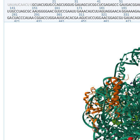
21
31
41
51
​U​
​A​
​U​
​A​
​U​
​C​
​A​
​A​
​C​
​U​
​G​
​G​
​C​
​U​
​A​
​C​
​U​
​G​
​U​
​G​
​C​
​C​
​A​
​G​
​C​
​U​
​G​
​G​
​U​
​G​
​G​
​A​
​U​
​A​
​G​
​C​
​U​
​C​
​G​
​G​
​C​
​U​
​C​
​G​
​A​
​G​
​A​
​G​
​C​
​C​
​G​
​A​
​U​
​G​
​A​
​C​
​G​
​G​
​A​
​
141
151
161
171
181
191
U​
​U​
​G​
​C​
​C​
​U​
​A​
​G​
​C​
​G​
​C​
​A​
​A​
​U​
​G​
​G​
​G​
​G​
​A​
​A​
​C​
​G​
​U​
​U​
​C​
​C​
​G​
​A​
​A​
​U​
​U​
​G​
​A​
​A​
​A​
​C​
​A​
​U​
​C​
​U​
​U​
​A​
​G​
​U​
​A​
​G​
​G​
​A​
​A​
​C​
​A​
​G​
​G​
​A​
​A​
​A​
​A​
​G​
​A​
​
281
291
301
311
321
331
G​
​A​
​C​
​U​
​A​
​C​
​C​
​C​
​A​
​U​
​A​
​A​
​C​
​G​
​G​
​A​
​C​
​C​
​U​
​G​
​G​
​A​
​A​
​U​
​U​
​C​
​A​
​C​
​A​
​C​
​G​
​A​
​A​
​G​
​U​
​C​
​U​
​C​
​C​
​U​
​G​
​G​
​A​
​A​
​C​
​G​
​G​
​A​
​G​
​C​
​G​
​U​
​G​
​A​
​U​
​A​
​C​
​A​
​G​
​
421
431
441
451
461
471
C​
​A​
​G​
​G​
​C​
​A​
​U​
​C​
​A​
​A​
​C​
​U​
​G​
​C​
​G​
​A​
​A​
​G​
​A​
​C​
​U​
​A​
​A​
​A​
​C​
​A​
​C​
​U​
​C​
​C​
​U​
​C​
​G​
​A​
​G​
​A​
​C​
​C​
​G​
​A​
​U​
​A​
​G​
​C​
​G​
​A​
​A​
​C​
​A​
​A​
​G​
​U​
​A​
​G​
​C​
​G​
​U​
​G​
​A​
​
561
571
581
591
601
611
G​
​G​
​U​
​C​
​G​
​U​
​C​
​U​
​G​
​A​
​C​
​G​
​A​
​A​
​U​
​G​
​A​
​C​
​C​
​U​
​A​
​G​
​A​
​A​
​G​
​C​
​G​
​A​
​U​
​U​
​C​
​U​
​A​
​C​
​A​
​G​
​U​
​A​
​A​
​G​
​A​
​C​
​U​
​C​
​A​
​G​
​A​
​C​
​G​
​A​
​A​
​G​
​C​
​C​
​G​
​A​
​U​
​G​
​U​
​
701
711
721
731
741
751
A​
​A​
​A​
​C​
​C​
​G​
​A​
​U​
​A​
​C​
​G​
​G​
​C​
​C​
​G​
​C​
​A​
​G​
​U​
​C​
​U​
​U​
​U​
​G​
​A​
​C​
​C​
​A​
​G​
​G​
​G​
​C​
​C​
​A​
​C​
​C​
​G​
​U​
​C​
​U​
​U​
​C​
​A​
​A​
​G​
​G​
​G​
​C​
​G​
​G​
​G​
​G​
​A​
​G​
​C​
​C​
​A​
​A​
​C​
​
841
851
861
871
881
89
G​
​G​
​U​
​G​
​U​
​C​
​C​
​U​
​A​
​C​
​A​
​A​
​U​
​A​
​C​
​C​
​C​
​U​
​C​
​U​
​C​
​G​
​U​
​G​
​A​
​C​
​U​
​C​
​U​
​G​
​G​
​U​
​G​
​U​
​A​
​G​
​G​
​G​
​G​
​U​
​G​
​A​
​A​
​A​
​G​
​G​
​C​
​C​
​C​
​A​
​U​
​C​
​G​
​A​
​A​
​C​
​U​
​U​
​G​
​
1001
1011
1021
10
A​
​U​
​C​
​C​
​G​
​G​
​C​
​C​
​U​
​C​
​C​
​G​
​A​
​G​
​A​
​G​
​G​
​A​
​G​
​U​
​U​
​C​
​G​
​C​
​U​
​U​
​C​
​C​
​C​
​U​
​G​
​U​
​C​
​A​
​A​
​A​
​C​
​U​
​C​
​C​
​A​
​A​
​A​
​C​
​U​
​U​
​A​
​C​
​G​
​G​
​A​
​C​
​A​
​U​
​C​
​G​
​U​
​A​
​G​
​
1121
1131
1141
1151
G​
​G​
​A​
​U​
​U​
​A​
​A​
​G​
​U​
​G​
​U​
​G​
​A​
​U​
​C​
​G​
​A​
​A​
​G​
​A​
​U​
​U​
​G​
​U​
​C​
​U​
​C​
​G​
​A​
​G​
​C​
​C​
​C​
​U​
​A​
​A​
​A​
​C​
​A​
​G​
​C​
​C​
​G​
​G​
​G​
​A​
​G​
​G​
​U​
​G​
​A​
​G​
​C​
​U​
​U​
​A​
​G​
​A​
​A​
​
1261
1271
1281
1291
1301
U​
​C​
​C​
​G​
​A​
​G​
​A​
​C​
​C​
​U​
​G​
​G​
​C​
​G​
​G​
​C​
​G​
​U​
​G​
​C​
​U​
​A​
​U​
​U​
​U​
​A​
​G​
​C​
​A​
​C​
​G​
​A​
​U​
​U​
​C​
​C​
​G​
​U​
​A​
​G​
​G​
​U​
​U​
​G​
​G​
​C​
​A​
​U​
​A​
​C​
​U​
​G​
​C​
​A​
​U​
​G​
​G​
​A​
​C​
​
1401
1411
1421
1431
1441
C​
​C​
​C​
​G​
​A​
​C​
​G​
​A​
​C​
​C​
​U​
​U​
​A​
​C​
​G​
​C​
​G​
​C​
​A​
​A​
​G​
​G​
​G​
​U​
​U​
​C​
​C​
​U​
​C​
​G​
​G​
​C​
​A​
​C​
​U​
​G​
​U​
​C​
​A​
​A​
​U​
​C​
​A​
​G​
​C​
​C​
​G​
​A​
​G​
​G​
​G​
​U​
​U​
​A​
​G​
​U​
​C​
​G​
​A​
​U
1531
1541
1551
1561
1571
1581
G​
​C​
​U​
​U​
​U​
​A​
​G​
​G​
​A​
​A​
​A​
​C​
​A​
​C​
​C​
​G​
​A​
​G​
​C​
​G​
​G​
​G​
​G​
​C​
​C​
​U​
​U​
​C​
​G​
​C​
​C​
​C​
​C​
​G​
​U​
​C​
​G​
​A​
​A​
​U​
​C​
​A​
​C​
​C​
​G​
​A​
​A​
​C​
​U​
​U​
​C​
​G​
​U​
​G​
​G​
​A​
​A​
​G​
​C​
​
1671
1681
1691
1701
1711
1721
U​
​C​
​G​
​U​
​A​
​C​
​C​
​G​
​A​
​G​
​A​
​U​
​C​
​C​
​G​
​A​
​C​
​A​
​C​
​A​
​G​
​G​
​U​
​G​
​C​
​G​
​C​
​U​
​G​
​G​
​C​
​A​
​G​
​A​
​G​
​U​
​A​
​A​
​G​
​C​
​C​
​A​
​A​
​G​
​G​
​U​
​C​
​U​
​G​
​U​
​C​
​G​
​G​
​G​
​A​
​U​
​C​
​A​
​A​
​
1811
1821
1831
1841
1851
1861
A​
​C​
​U​
​C​
​G​
​G​
​A​
​C​
​G​
​C​
​U​
​C​
​C​
​G​
​A​
​C​
​U​
​G​
​U​
​C​
​U​
​A​
​G​
​U​
​A​
​A​
​C​
​A​
​A​
​C​
​A​
​U​
​A​
​G​
​G​
​U​
​G​
​A​
​C​
​C​
​G​
​C​
​A​
​A​
​A​
​U​
​C​
​C​
​G​
​C​
​A​
​A​
​G​
​G​
​A​
​C​
​U​
​C​
​G​
​
A​
​C​
​U​
​A​
​U​
​G​
​A​
​C​
​C​
​C​
​U​
​C​
​U​
​U​
​A​
​A​
​G​
​G​
​U​
​A​
​G​
​C​
​G​
​U​
​A​
​G​
​U​
​A​
​C​
​C​
​U​
​U​
​G​
​C​
​C​
​G​
​C​
​U​
​U​
​C​
​A​
​G​
​U​
​A​
​G​
​C​
​G​
​G​
​C​
​U​
​U​
​G​
​C​
​A​
​U​
​G​
​A​
​A​
​U​
​
2091
2101
2111
2121
2131
G​
​G​
​A​
​A​
​G​
​C​
​G​
​A​
​A​
​G​
​A​
​C​
​C​
​C​
​U​
​A​
​U​
​A​
​G​
​A​
​G​
​C​
​U​
​U​
​U​
​A​
​C​
​U​
​G​
​C​
​A​
​G​
​G​
​C​
​U​
​G​
​U​
​C​
​G​
​C​
​U​
​G​
​A​
​G​
​A​
​C​
​G​
​U​
​G​
​G​
​U​
​C​
​G​
​C​
​U​
​A​
​A​
​U​
​G​
​
2231
2241
2251
2261
2271
228
A​
​C​
​U​
​G​
​C​
​G​
​A​
​C​
​U​
​C​
​U​
​C​
​A​
​C​
​U​
​C​
​C​
​U​
​G​
​G​
​C​
​G​
​G​
​A​
​G​
​G​
​A​
​C​
​A​
​C​
​C​
​G​
​G​
​U​
​A​
​G​
​C​
​C​
​G​
​G​
​G​
​C​
​A​
​G​
​U​
​U​
​U​
​G​
​A​
​C​
​U​
​G​
​G​
​G​
​G​
​C​
​G​
​G​
​U​
​
2371
2381
2391
2401
2411
24
G​
​G​
​A​
​A​
​G​
​U​
​C​
​U​
​G​
​A​
​C​
​A​
​G​
​U​
​G​
​A​
​C​
​A​
​U​
​U​
​C​
​C​
​C​
​A​
​A​
​C​
​G​
​A​
​G​
​U​
​G​
​U​
​C​
​G​
​C​
​U​
​G​
​A​
​C​
​G​
​C​
​G​
​A​
​A​
​A​
​G​
​C​
​G​
​U​
​G​
​G​
​U​
​C​
​U​
​A​
​G​
​C​
​G​
​A​
​
2511
2521
2531
2541
2551
2
C​
​A​
​U​
​A​
​U​
​C​
​G​
​A​
​C​
​C​
​G​
​G​
​G​
​U​
​G​
​G​
​C​
​U​
​U​
​G​
​C​
​U​
​A​
​C​
​C​
​U​
​C​
​G​
​A​
​U​
​G​
​U​
​C​
​G​
​G​
​U​
​U​
​C​
​C​
​C​
​U​
​C​
​C​
​A​
​U​
​C​
​C​
​U​
​G​
​C​
​C​
​U​
​G​
​U​
​G​
​C​
​A​
​G​
​A​
​
2651
2661
2671
2681
2691
A​
​U​
​C​
​U​
​A​
​U​
​U​
​G​
​G​
​G​
​G​
​G​
​U​
​G​
​C​
​U​
​A​
​A​
​G​
​G​
​A​
​A​
​C​
​U​
​U​
​G​
​A​
​C​
​G​
​U​
​G​
​A​
​A​
​C​
​G​
​U​
​U​
​C​
​G​
​U​
​A​
​U​
​A​
​G​
​U​
​A​
​C​
​G​
​A​
​G​
​A​
​G​
​G​
​A​
​A​
​C​
​U​
​A​
​C​
​
2791
2801
2811
2821
2831
A​
​U​
​C​
​U​
​A​
​A​
​G​
​C​
​U​
​C​
​G​
​A​
​A​
​A​
​C​
​C​
​U​
​A​
​C​
​A​
​C​
​G​
​G​
​A​
​A​
​A​
​A​
​G​
​A​
​A​
​G​
​U​
​U​
​C​
​C​
​A​
​C​
​U​
​G​
​A​
​G​
​G​
​U​
​C​
​A​
​C​
​U​
​C​
​G​
​U​
​A​
​G​
​A​
​A​
​G​
​A​
​C​
​G​
​A​
​G