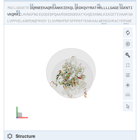
11
21
31
41
51
​M​
​G​
​C​
​L​
​G​
​N​
​S​
​K​
​T​
​E​
​D​
​Q​
​R​
​N​
​E​
​E​
​K​
​A​
​Q​
​R​
​E​
​A​
​N​
​K​
​K​
​I​
​E​
​K​
​Q​
​L​
​Q​
​K​
​D​
​K​
​Q​
​V​
​Y​
​R​
​A​
​T​
​H​
​R​
​L​
​L​
​L​
​L​
​G​
​A​
​G​
​E​
​S​
​G​
​K​
​N​
​T​
​I​
61
V​
​K​
​Q​
​M​
​R​
​I​
​L​
​H​
​V​
​N​
​G​
​F​
​N​
​G​
​E​
​G​
​G​
​E​
​E​
​D​
​P​
​Q​
​A​
​A​
​R​
​S​
​N​
​S​
​D​
​G​
​E​
​K​
​A​
​T​
​K​
​V​
​Q​
​D​
​I​
​K​
​N​
​N​
​L​
​K​
​E​
​A​
​I​
​E​
​T​
​I​
​V​
​A​
​A​
​M​
​S​
​N​
L​
​V​
​P​
​P​
​V​
​E​
​L​
​A​
​N​
​P​
​E​
​N​
​Q​
​F​
​R​
​V​
​D​
​Y​
​I​
​L​
​S​
​V​
​M​
​N​
​V​
​P​
​D​
​F​
​D​
​F​
​P​
​P​
​E​
​F​
​Y​
​E​
​H​
​A​
​K​
​A​
​L​
​W​
​E​
​D​
​E​
​G​
​V​
​R​
​A​
​C​
​Y​
​E​
​R​
​S​
​N​
​E​
211
221
Y​
​Q​
​L​
​I​
​D​
​C​
​A​
​Q​
​Y​
​F​
​L​
​D​
​K​
​I​
​D​
​V​
​I​
​K​
​Q​
​A​
​D​
​Y​
​V​
​P​
​S​
​D​
​Q​
​D​
​L​
​L​
​R​
​C​
​R​
​V​
​L​
​T​
​S​
​G​
​I​
​F​
​E​
​T​
​K​
​F​
​Q​
​V​
​D​
​K​
​V​
​N​
​F​
​H​
​M​
​F​
​D​
​V​
231
241
251
271
28
G​
​A​
​Q​
​R​
​D​
​E​
​R​
​R​
​K​
​W​
​I​
​Q​
​C​
​F​
​N​
​D​
​V​
​T​
​A​
​I​
​I​
​F​
​V​
​V​
​A​
​S​
​S​
​S​
​Y​
​N​
​M​
​V​
​I​
​R​
​E​
​D​
​N​
​Q​
​T​
​N​
​R​
​L​
​Q​
​A​
​A​
​L​
​K​
​L​
​F​
​D​
​S​
​I​
​W​
​N​
​N​
​K​
291
301
311
321
331
W​
​L​
​R​
​D​
​T​
​S​
​V​
​I​
​L​
​F​
​L​
​N​
​K​
​Q​
​D​
​L​
​L​
​A​
​E​
​K​
​V​
​L​
​A​
​G​
​K​
​S​
​K​
​I​
​E​
​D​
​Y​
​F​
​P​
​E​
​F​
​A​
​R​
​Y​
​T​
​T​
​P​
​E​
​D​
​A​
​T​
​P​
​E​
​P​
​G​
​E​
​D​
​P​
​R​
​V​
​T​
​R​
341
351
361
371
381
391
A​
​K​
​Y​
​F​
​I​
​R​
​D​
​E​
​F​
​L​
​R​
​I​
​S​
​T​
​A​
​S​
​G​
​D​
​G​
​R​
​H​
​Y​
​C​
​Y​
​P​
​H​
​F​
​T​
​C​
​A​
​V​
​D​
​T​
​E​
​N​
​I​
​R​
​R​
​V​
​F​
​N​
​D​
​C​
​R​
​D​
​I​
​I​
​Q​
​R​
​M​
​H​
​L​
​R​
​Q​
​Y​
​E​
L​
​L​
Structure