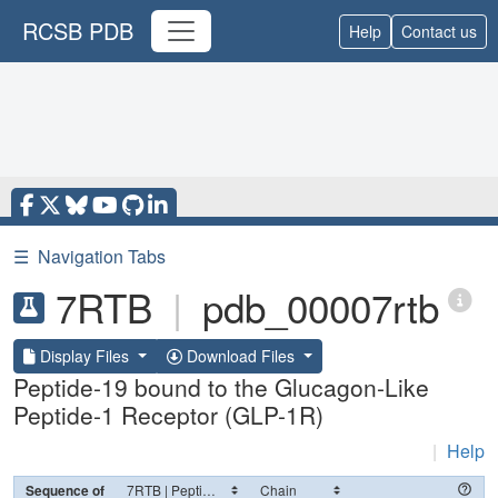
RCSB PDB
Help
Contact us
☰
Navigation Tabs
7RTB
|
pdb_00007rtb
Display Files
Download Files
Peptide-19 bound to the Glucagon-Like
Peptide-1 Receptor (GLP-1R)
|
Help
Sequence of