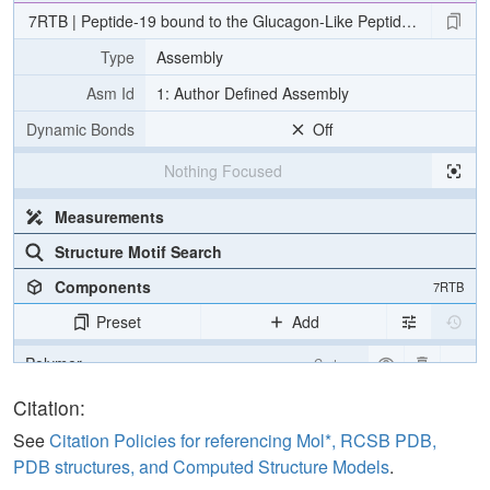
7RTB | Peptide-19 bound to the Glucagon-Like Peptide-1 Recepto
Type
Assembly
Asm Id
1: Author Defined Assembly
Dynamic Bonds
Off
Nothing Focused
Measurements
Structure Motif Search
Components
7RTB
Preset
Add
Polymer
Cartoon
Non-standard
Ball & Stick
Citation:
Water
Ball & Stick
See
Citation Policies for referencing Mol*, RCSB PDB,
PDB structures, and Computed Structure Models
.
Membrane Orientation