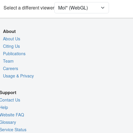
Select a different viewer
Density
Quality Assessment
Assembly Symmetry
About
Export Models
About Us
Citing Us
Export Animation
Publications
Export Geometry
Team
Careers
Usage & Privacy
Support
Contact Us
Help
Website FAQ
Glossary
Service Status