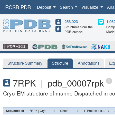
RCSB PDB
Deposit
Search
Visualize
Ana
258,023
1,06
Structures from the
Compu
PDB archive
Mode
Structure Summary
Structure
Annotations
Ex
7RPK
|
pdb_00007rpk
Cryo-EM structure of murine Dispatched in 
Sequence of