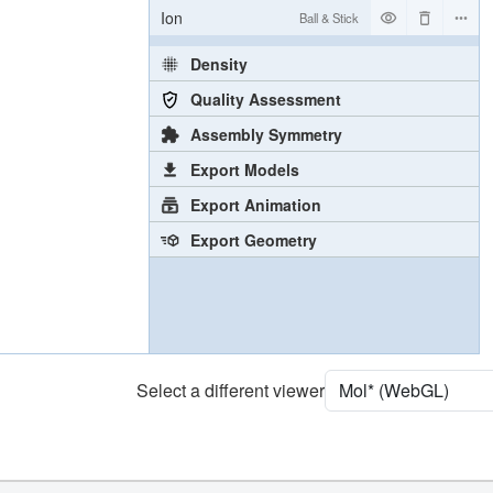
Ion
Ball & Stick
Density
Quality Assessment
Assembly Symmetry
Export Models
Export Animation
Export Geometry
Select a different viewer