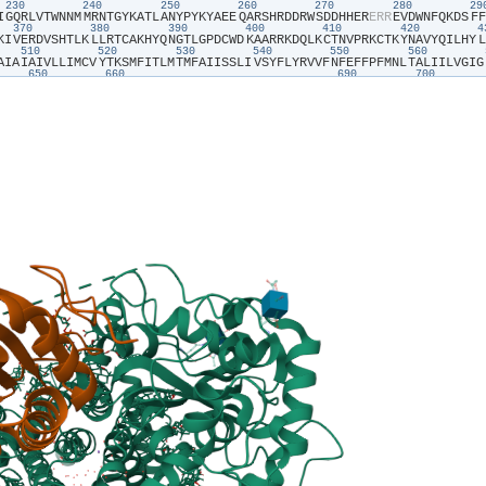
230
240
250
260
270
280
2
I​
​G​
​Q​
​R​
​L​
​V​
​T​
​W​
​N​
​N​
​M​
​M​
​R​
​N​
​T​
​G​
​Y​
​K​
​A​
​T​
​L​
​A​
​N​
​Y​
​P​
​Y​
​K​
​Y​
​A​
​E​
​E​
​Q​
​A​
​R​
​S​
​H​
​R​
​D​
​D​
​R​
​W​
​S​
​D​
​D​
​H​
​H​
​E​
​R​
​E​
​R​
​R​
​E​
​V​
​D​
​W​
​N​
​F​
​Q​
​K​
​D​
​S​
​F​
​F​
370
380
390
400
410
420
K​
​I​
​V​
​E​
​R​
​D​
​V​
​S​
​H​
​T​
​L​
​K​
​L​
​L​
​R​
​T​
​C​
​A​
​K​
​H​
​Y​
​Q​
​N​
​G​
​T​
​L​
​G​
​P​
​D​
​C​
​W​
​D​
​K​
​A​
​A​
​R​
​R​
​K​
​D​
​Q​
​L​
​K​
​C​
​T​
​N​
​V​
​P​
​R​
​K​
​C​
​T​
​K​
​Y​
​N​
​A​
​V​
​Y​
​Q​
​I​
​L​
​H​
​Y​
​L​
510
520
530
540
550
560
A​
​I​
​A​
​I​
​A​
​I​
​V​
​L​
​L​
​I​
​M​
​C​
​V​
​Y​
​T​
​K​
​S​
​M​
​F​
​I​
​T​
​L​
​M​
​T​
​M​
​F​
​A​
​I​
​I​
​S​
​S​
​L​
​I​
​V​
​S​
​Y​
​F​
​L​
​Y​
​R​
​V​
​V​
​F​
​N​
​F​
​E​
​F​
​F​
​P​
​F​
​M​
​N​
​L​
​T​
​A​
​L​
​I​
​I​
​L​
​V​
​G​
​I​
​G​
650
660
690
700
L​
​M​
​V​
​T​
​W​
​L​
​P​
​A​
​V​
​I​
​V​
​L​
​H​
​E​
​R​
​Y​
​L​
​L​
​N​
​I​
​F​
​T​
​C​
​F​
​R​
​K​
​P​
​Q​
​P​
​Q​
​A​
​Y​
​D​
​K​
​S​
​C​
​W​
​A​
​V​
​L​
​C​
​Q​
​K​
​C​
​R​
​R​
​V​
​L​
​F​
​A​
​V​
​S​
​E​
​A​
​S​
​R​
​I​
​F​
​F​
​E​
​K​
​V​
​L​
790
800
810
820
830
840
I​
​T​
​V​
​I​
​W​
​G​
​V​
​S​
​P​
​E​
​D​
​S​
​G​
​D​
​P​
​L​
​N​
​P​
​K​
​S​
​K​
​G​
​E​
​L​
​T​
​L​
​D​
​S​
​T​
​F​
​N​
​I​
​A​
​S​
​P​
​A​
​S​
​Q​
​A​
​W​
​I​
​L​
​H​
​F​
​C​
​Q​
​K​
​L​
​R​
​N​
​Q​
​T​
​F​
​F​
​H​
​Q​
​T​
​E​
​Q​
​Q​
​D​
​F​
​T​
930
940
950
960
970
980
E​
​F​
​Q​
​S​
​T​
​F​
​L​
​F​
​T​
​L​
​A​
​Y​
​E​
​K​
​M​
​Q​
​Q​
​F​
​Y​
​K​
​E​
​V​
​D​
​S​
​W​
​I​
​S​
​H​
​E​
​L​
​S​
​S​
​A​
​P​
​E​
​G​
​L​
​S​
​R​
​G​
​W​
​F​
​V​
​S​
​N​
​L​
​E​
​F​
​Y​
​D​
​L​
​Q​
​D​
​S​
​L​
​S​
​D​
​G​
​T​
​L​
​I​
​A​
​M​
0
1070
1080
1090
1100
1110
1120
D​
​P​
​D​
​R​
​E​
​G​
​K​
​V​
​I​
​F​
​S​
​L​
​S​
​R​
​M​
​G​
​S​
​A​
​I​
​A​
​M​
​A​
​A​
​L​
​T​
​T​
​F​
​V​
​A​
​G​
​A​
​M​
​M​
​M​
​P​
​S​
​T​
​V​
​L​
​A​
​Y​
​T​
​Q​
​L​
​G​
​T​
​F​
​M​
​M​
​L​
​V​
​M​
​C​
​V​
​S​
​W​
​A​
​F​
​A​
​T​
​F​
​F​
​F​
S​
​S​
​E​
​K​
​T​
​T​
​Y​
​E​
​E​
​P​
​H​
​T​
​C​
​S​
​E​
​F​
​F​
​N​
​G​
​Q​
​A​
​K​
​N​
​L​
​R​
​M​
​P​
​V​
​P​
​A​
​A​
​Y​
​S​
​S​
​E​
​L​
​T​
​K​
​S​
​P​
​S​
​S​
​E​
​P​
​G​
​S​
​A​
​L​
​L​
​Q​
​S​
​C​
​L​
​E​
​Q​
​D​
​T​
​V​
​C​
​H​
​F​
​S​
​L​
P​
​R​
​N​
​F​
​F​
​L​
​H​
​S​
​V​
​Q​
​H​
​F​
​Q​
​A​
​Q​
​E​
​N​
​L​
​G​
​R​
​T​
​S​
​T​
​H​
​S​
​T​
​D​
​E​
​R​
​L​
​P​
​R​
​T​
​A​
​E​
​L​
​S​
​P​
​P​
​P​
​S​
​D​
​S​
​R​
​S​
​T​
​E​
​S​
​F​
​Q​
​R​
​A​
​C​
​C​
​H​
​P​
​E​
​N​
​N​
​Q​
​R​
​R​
​L​
C​
​R​
​S​
​I​
​M​
​R​
​S​
​K​
​C​
​G​
​T​
​E​
​D​
​C​
​Q​
​T​
​P​
​N​
​L​
​E​
​A​
​N​
​V​
​P​
​A​
​V​
​P​
​T​
​H​
​S​
​D​
​L​
​S​
​G​
​E​
​S​
​L​
​L​
​I​
​K​
​T​
​L​