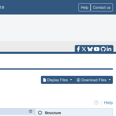
19
Help
Contact us
Display Files
Download Files
|
Help
Structure