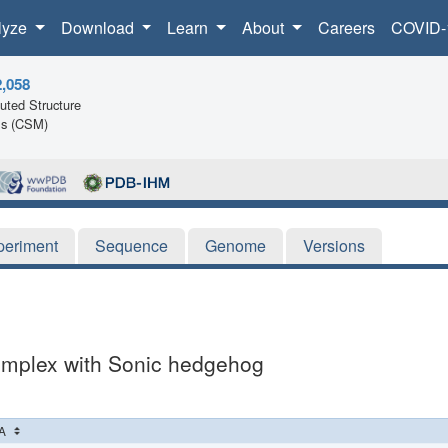
lyze
Download
Learn
About
Careers
COVID-
2,058
ted Structure
ls (CSM)
periment
Sequence
Genome
Versions
complex with Sonic hedgehog