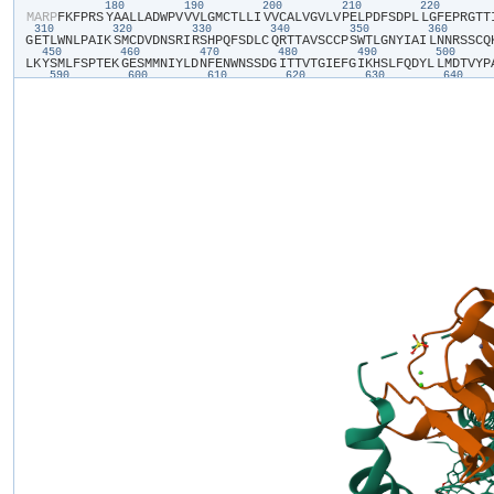
180
190
200
210
220
​M​
​A​
​R​
​P​
​F​
​K​
​F​
​P​
​R​
​S​
​Y​
​A​
​A​
​L​
​L​
​A​
​D​
​W​
​P​
​V​
​V​
​V​
​L​
​G​
​M​
​C​
​T​
​L​
​L​
​I​
​V​
​V​
​C​
​A​
​L​
​V​
​G​
​V​
​L​
​V​
​P​
​E​
​L​
​P​
​D​
​F​
​S​
​D​
​P​
​L​
​L​
​G​
​F​
​E​
​P​
​R​
​G​
​T​
​T​
​
310
320
330
340
350
360
G​
​E​
​T​
​L​
​W​
​N​
​L​
​P​
​A​
​I​
​K​
​S​
​M​
​C​
​D​
​V​
​D​
​N​
​S​
​R​
​I​
​R​
​S​
​H​
​P​
​Q​
​F​
​S​
​D​
​L​
​C​
​Q​
​R​
​T​
​T​
​A​
​V​
​S​
​C​
​C​
​P​
​S​
​W​
​T​
​L​
​G​
​N​
​Y​
​I​
​A​
​I​
​L​
​N​
​N​
​R​
​S​
​S​
​C​
​Q​
​
450
460
470
480
490
500
L​
​K​
​Y​
​S​
​M​
​L​
​F​
​S​
​P​
​T​
​E​
​K​
​G​
​E​
​S​
​M​
​M​
​N​
​I​
​Y​
​L​
​D​
​N​
​F​
​E​
​N​
​W​
​N​
​S​
​S​
​D​
​G​
​I​
​T​
​T​
​V​
​T​
​G​
​I​
​E​
​F​
​G​
​I​
​K​
​H​
​S​
​L​
​F​
​Q​
​D​
​Y​
​L​
​L​
​M​
​D​
​T​
​V​
​Y​
​P​
​
590
600
610
620
630
640
K​
​P​
​R​
​A​
​E​
​T​
​S​
​E​
​A​
​V​
​S​
​V​
​T​
​L​
​Q​
​H​
​A​
​A​
​L​
​S​
​M​
​F​
​V​
​T​
​S​
​F​
​T​
​T​
​A​
​A​
​A​
​F​
​Y​
​A​
​N​
​Y​
​V​
​S​
​N​
​I​
​T​
​A​
​I​
​R​
​C​
​F​
​G​
​V​
​Y​
​A​
​G​
​T​
​A​
​I​
​L​
​V​
​N​
​Y​
​V​
​
730
740
750
760
770
780
L​
​T​
​V​
​G​
​G​
​A​
​Y​
​I​
​V​
​C​
​V​
​N​
​P​
​K​
​M​
​K​
​L​
​P​
​S​
​L​
​E​
​L​
​S​
​E​
​F​
​Q​
​V​
​F​
​R​
​S​
​S​
​H​
​P​
​F​
​E​
​R​
​Y​
​D​
​A​
​E​
​F​
​K​
​K​
​L​
​F​
​M​
​F​
​E​
​R​
​V​
​H​
​H​
​G​
​E​
​E​
​L​
​H​
​M​
​P​
​
870
880
890
900
910
920
E​
​P​
​A​
​L​
​Y​
​P​
​C​
​C​
​S​
​H​
​C​
​S​
​F​
​P​
​Y​
​K​
​Q​
​E​
​V​
​F​
​E​
​L​
​C​
​I​
​K​
​K​
​A​
​I​
​M​
​E​
​L​
​D​
​R​
​S​
​T​
​G​
​Y​
​H​
​L​
​N​
​N​
​K​
​T​
​P​
​G​
​P​
​R​
​F​
​D​
​I​
​N​
​D​
​T​
​I​
​R​
​A​
​V​
​V​
​L​
​
1010
1020
1030
1040
1050
106
I​
​I​
​I​
​S​
​L​
​Y​
​A​
​I​
​V​
​S​
​I​
​A​
​G​
​T​
​I​
​F​
​V​
​T​
​V​
​G​
​S​
​L​
​V​
​L​
​L​
​G​
​W​
​E​
​L​
​N​
​V​
​L​
​E​
​S​
​V​
​T​
​I​
​S​
​V​
​A​
​V​
​G​
​L​
​S​
​V​
​D​
​F​
​A​
​V​
​H​
​Y​
​G​
​V​
​A​
​Y​
​R​
​L​
​A​
​P​
​
F​
​P​
​T​
​K​
​L​
​Q​
​C​
​S​
​P​
​F​
​S​
​H​
​T​
​L​
​S​
​A​
​R​
​P​
​G​
​D​
​R​
​G​
​P​
​S​
​K​
​T​
​H​
​A​
​A​
​S​
​A​
​Y​
​S​
​V​
​D​
​A​
​R​
​G​
​Q​
​K​
​S​
​Q​
​L​
​E​
​H​
​E​
​F​
​Y​
​E​
​L​
​Q​
​P​
​L​
​A​
​S​
​H​
​S​
​C​
​T​
​
P​
​E​
​I​
​H​
​C​
​Q​
​Q​
​M​
​G​
​D​
​S​
​L​
​C​
​H​
​K​
​C​
​A​
​S​
​T​
​A​
​G​
​G​
​F​
​V​
​Q​
​I​
​Q​
​S​
​S​
​V​
​A​
​P​
​L​
​K​
​A​
​S​
​H​
​Q​
​A​
​A​
​E​
​G​
​L​
​L​
​H​
​P​
​A​
​Q​
​H​
​M​
​L​
​P​
​P​
​G​
​M​
​Q​
​N​
​S​
​R​
​
K​
​V​
​S​
​G​
​L​
​P​
​N​
​Q​
​T​
​D​
​K​
​E​
​E​
​K​
​Q​
​V​
​E​
​P​
​S​
​L​
​L​
​Q​
​T​
​D​
​E​
​T​
​V​
​N​
​S​
​E​
​H​
​L​
​N​
​H​
​N​
​E​
​S​
​N​
​F​
​T​
​F​
​S​
​H​
​L​
​P​
​G​
​E​
​A​
​G​
​C​
​R​
​S​
​C​
​P​
​N​
​S​
​P​
​Q​
​S​
​