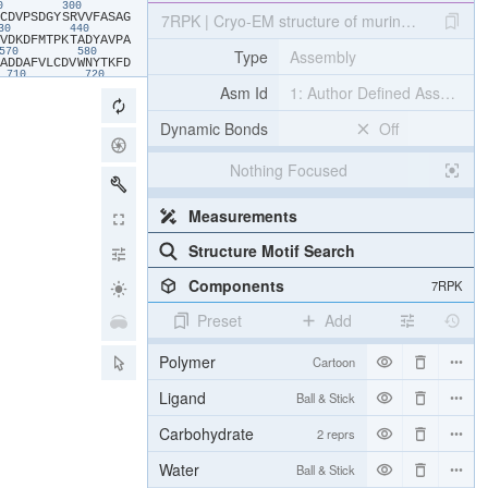
90
300
​C​
​D​
​V​
​P​
​S​
​D​
​G​
​Y​
​S​
​R​
​V​
​V​
​F​
​A​
​S​
​A​
​G​
7RPK | Cryo-EM structure of murine Dispatche
430
440
​V​
​D​
​K​
​D​
​F​
​M​
​T​
​P​
​K​
​T​
​A​
​D​
​Y​
​A​
​V​
​P​
​A​
Type
Assembly
570
580
​A​
​D​
​D​
​A​
​F​
​V​
​L​
​C​
​D​
​V​
​W​
​N​
​Y​
​T​
​K​
​F​
​D​
710
720
​P​
​C​
​I​
​V​
​I​
​K​
​F​
​R​
​Y​
​L​
​W​
​L​
​I​
​W​
​F​
​L​
​A​
Asm Id
1: Author Defined Assembly
850
860
​S​
​C​
​F​
​I​
​E​
​T​
​F​
​K​
​Q​
​W​
​M​
​E​
​N​
​Q​
​D​
​C​
​D​
990
1000
Dynamic Bonds
Off
​G​
​L​
​S​
​V​
​A​
​V​
​A​
​F​
​S​
​V​
​M​
​L​
​L​
​T​
​T​
​W​
​N​
1130
1140
​Q​
​C​
​L​
​C​
​R​
​C​
​L​
​G​
​P​
​Q​
​G​
​T​
​C​
​G​
​Q​
​I​
​P​
Nothing Focused
​N​
​P​
​R​
​C​
​N​
​C​
​R​
​D​
​A​
​Y​
​T​
​H​
​L​
​Q​
​Y​
​G​
​L​
​C​
​K​
​S​
​R​
​D​
​P​
​G​
​D​
​T​
​E​
​G​
​S​
​G​
​G​
​T​
​K​
​S​
Measurements
Structure Motif Search
Components
7RPK
Preset
Add
Polymer
Cartoon
Ligand
Ball & Stick
Carbohydrate
2 reprs
Water
Ball & Stick