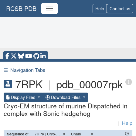
RCSB PDB
Help
Contact us
☰
Navigation Tabs
7RPK
|
pdb_00007rpk
Display Files
Download Files
Cryo-EM structure of murine Dispatched in
complex with Sonic hedgehog
|
Help
Sequence of