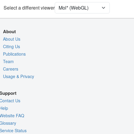
Ion
Ball & Stick
Select a different viewer
Density
7RPK
EM
About
Entry
emd-24617
About Us
Citing Us
View
Auto
Publications
Nothing to Update
Team
Careers
Quality Assessment
Usage & Privacy
Assembly Symmetry
Export Models
Support
Export Animation
Contact Us
Export Geometry
Help
Website FAQ
Glossary
Service Status