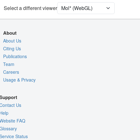
Ion
Ball & Stick
Select a different viewer
[Focus] Target
Ball & Stick
[Focus] Surroundings (5 Å)
2 reprs
About
Density
About Us
Citing Us
Quality Assessment
Publications
Assembly Symmetry
Team
Export Models
Careers
Export Animation
Usage & Privacy
Export Geometry
Support
Contact Us
Help
Website FAQ
Glossary
Service Status