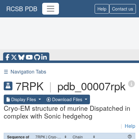
RCSB PDB
Help
Contact us
☰
Navigation Tabs
7RPK
|
pdb_00007rpk
Display Files
Download Files
Cryo-EM structure of murine Dispatched in
complex with Sonic hedgehog
|
Help
Sequence of