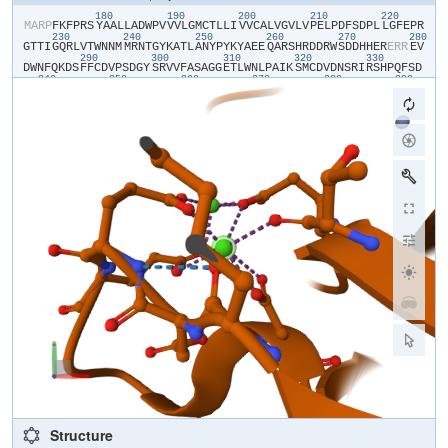
180
190
200
210
220
​M​
​A​
​R​
​P​
​F​
​K​
​F​
​P​
​R​
​S​
​Y​
​A​
​A​
​L​
​L​
​A​
​D​
​W​
​P​
​V​
​V​
​V​
​L​
​G​
​M​
​C​
​T​
​L​
​L​
​I​
​V​
​V​
​C​
​A​
​L​
​V​
​G​
​V​
​L​
​V​
​P​
​E​
​L​
​P​
​D​
​F​
​S​
​D​
​P​
​L​
​L​
​G​
​F​
​E​
​P​
​R​
230
240
250
260
270
280
G​
​T​
​T​
​I​
​G​
​Q​
​R​
​L​
​V​
​T​
​W​
​N​
​N​
​M​
​M​
​R​
​N​
​T​
​G​
​Y​
​K​
​A​
​T​
​L​
​A​
​N​
​Y​
​P​
​Y​
​K​
​Y​
​A​
​E​
​E​
​Q​
​A​
​R​
​S​
​H​
​R​
​D​
​D​
​R​
​W​
​S​
​D​
​D​
​H​
​H​
​E​
​R​
​E​
​R​
​R​
​E​
​V​
290
300
310
320
330
D​
​W​
​N​
​F​
​Q​
​K​
​D​
​S​
​F​
​F​
​C​
​D​
​V​
​P​
​S​
​D​
​G​
​Y​
​S​
​R​
​V​
​V​
​F​
​A​
​S​
​A​
​G​
​G​
​E​
​T​
​L​
​W​
​N​
​L​
​P​
​A​
​I​
​K​
​S​
​M​
​C​
​D​
​V​
​D​
​N​
​S​
​R​
​I​
​R​
​S​
​H​
​P​
​Q​
​F​
​S​
​D​
340
350
360
370
380
390
L​
​C​
​Q​
​R​
​T​
​T​
​A​
​V​
​S​
​C​
​C​
​P​
​S​
​W​
​T​
​L​
​G​
​N​
​Y​
​I​
​A​
​I​
​L​
​N​
​N​
​R​
​S​
​S​
​C​
​Q​
​K​
​I​
​V​
​E​
​R​
​D​
​V​
​S​
​H​
​T​
​L​
​K​
​L​
​L​
​R​
​T​
​C​
​A​
​K​
​H​
​Y​
​Q​
​N​
​G​
​T​
​L​
400
410
420
430
440
45
G​
​P​
​D​
​C​
​W​
​D​
​K​
​A​
​A​
​R​
​R​
​K​
​D​
​Q​
​L​
​K​
​C​
​T​
​N​
​V​
​P​
​R​
​K​
​C​
​T​
​K​
​Y​
​N​
​A​
​V​
​Y​
​Q​
​I​
​L​
​H​
​Y​
​L​
​V​
​D​
​K​
​D​
​F​
​M​
​T​
​P​
​K​
​T​
​A​
​D​
​Y​
​A​
​V​
​P​
​A​
​L​
​K​
460
470
480
490
500
Y​
​S​
​M​
​L​
​F​
​S​
​P​
​T​
​E​
​K​
​G​
​E​
​S​
​M​
​M​
​N​
​I​
​Y​
​L​
​D​
​N​
​F​
​E​
​N​
​W​
​N​
​S​
​S​
​D​
​G​
​I​
​T​
​T​
​V​
​T​
​G​
​I​
​E​
​F​
​G​
​I​
​K​
​H​
​S​
​L​
​F​
​Q​
​D​
​Y​
​L​
​L​
​M​
​D​
​T​
​V​
​Y​
510
520
530
540
550
560
P​
​A​
​I​
​A​
​I​
​A​
​I​
​V​
​L​
​L​
​I​
​M​
​C​
​V​
​Y​
​T​
​K​
​S​
​M​
​F​
​I​
​T​
​L​
​M​
​T​
​M​
​F​
​A​
​I​
​I​
​S​
​S​
​L​
​I​
​V​
​S​
​Y​
​F​
​L​
​Y​
​R​
​V​
​V​
​F​
​N​
​F​
​E​
​F​
​F​
​P​
​F​
​M​
​N​
​L​
​T​
​A​
570
580
590
600
610
L​
​I​
​I​
​L​
​V​
​G​
​I​
​G​
​A​
​D​
​D​
​A​
​F​
​V​
​L​
​C​
​D​
​V​
​W​
​N​
​Y​
​T​
​K​
​F​
​D​
​K​
​P​
​R​
​A​
​E​
​T​
​S​
​E​
​A​
​V​
​S​
​V​
​T​
​L​
​Q​
​H​
​A​
​A​
​L​
​S​
​M​
​F​
​V​
​T​
​S​
​F​
​T​
​T​
​A​
​A​
​A​
620
630
640
650
660
F​
​Y​
​A​
​N​
​Y​
​V​
​S​
​N​
​I​
​T​
​A​
​I​
​R​
​C​
​F​
​G​
​V​
​Y​
​A​
​G​
​T​
​A​
​I​
​L​
​V​
​N​
​Y​
​V​
​L​
​M​
​V​
​T​
​W​
​L​
​P​
​A​
​V​
​I​
​V​
​L​
​H​
​E​
​R​
​Y​
​L​
​L​
​N​
​I​
​F​
​T​
​C​
​F​
​R​
​K​
​P​
​Q​
690
700
710
720
73
P​
​Q​
​A​
​Y​
​D​
​K​
​S​
​C​
​W​
​A​
​V​
​L​
​C​
​Q​
​K​
​C​
​R​
​R​
​V​
​L​
​F​
​A​
​V​
​S​
​E​
​A​
​S​
​R​
​I​
​F​
​F​
​E​
​K​
​V​
​L​
​P​
​C​
​I​
​V​
​I​
​K​
​F​
​R​
​Y​
​L​
​W​
​L​
​I​
​W​
​F​
​L​
​A​
​L​
​T​
​V​
​G​
740
750
760
770
780
G​
​A​
​Y​
​I​
​V​
​C​
​V​
​N​
​P​
​K​
​M​
​K​
​L​
​P​
​S​
​L​
​E​
​L​
​S​
​E​
​F​
​Q​
​V​
​F​
​R​
​S​
​S​
​H​
​P​
​F​
​E​
​R​
​Y​
​D​
​A​
​E​
​F​
​K​
​K​
​L​
​F​
​M​
​F​
​E​
​R​
​V​
​H​
​H​
​G​
​E​
​E​
​L​
​H​
​M​
​P​
​I​
790
800
810
820
830
840
T​
​V​
​I​
​W​
​G​
​V​
​S​
​P​
​E​
​D​
​S​
​G​
​D​
​P​
​L​
​N​
​P​
​K​
​S​
​K​
​G​
​E​
​L​
​T​
​L​
​D​
​S​
​T​
​F​
​N​
​I​
​A​
​S​
​P​
​A​
​S​
​Q​
​A​
​W​
​I​
​L​
​H​
​F​
​C​
​Q​
​K​
​L​
​R​
​N​
​Q​
​T​
​F​
​F​
​H​
​Q​
​T​
850
860
870
880
890
E​
​Q​
​Q​
​D​
​F​
​T​
​S​
​C​
​F​
​I​
​E​
​T​
​F​
​K​
​Q​
​W​
​M​
​E​
​N​
​Q​
​D​
​C​
​D​
​E​
​P​
​A​
​L​
​Y​
​P​
​C​
​C​
​S​
​H​
​C​
​S​
​F​
​P​
​Y​
​K​
​Q​
​E​
​V​
​F​
​E​
​L​
​C​
​I​
​K​
​K​
​A​
​I​
​M​
​E​
​L​
​D​
​R​
900
910
920
930
940
950
S​
​T​
​G​
​Y​
​H​
​L​
​N​
​N​
​K​
​T​
​P​
​G​
​P​
​R​
​F​
​D​
​I​
​N​
​D​
​T​
​I​
​R​
​A​
​V​
​V​
​L​
​E​
​F​
​Q​
​S​
​T​
​F​
​L​
​F​
​T​
​L​
​A​
​Y​
​E​
​K​
​M​
​Q​
​Q​
​F​
​Y​
​K​
​E​
​V​
​D​
​S​
​W​
​I​
​S​
​H​
​E​
​L​
960
970
980
990
1000
101
S​
​S​
​A​
​P​
​E​
​G​
​L​
​S​
​R​
​G​
​W​
​F​
​V​
​S​
​N​
​L​
​E​
​F​
​Y​
​D​
​L​
​Q​
​D​
​S​
​L​
​S​
​D​
​G​
​T​
​L​
​I​
​A​
​M​
​G​
​L​
​S​
​V​
​A​
​V​
​A​
​F​
​S​
​V​
​M​
​L​
​L​
​T​
​T​
​W​
​N​
​I​
​I​
​I​
​S​
​L​
​Y​
1020
1030
1040
1050
1060
A​
​I​
​V​
​S​
​I​
​A​
​G​
​T​
​I​
​F​
​V​
​T​
​V​
​G​
​S​
​L​
​V​
​L​
​L​
​G​
​W​
​E​
​L​
​N​
​V​
​L​
​E​
​S​
​V​
​T​
​I​
​S​
​V​
​A​
​V​
​G​
​L​
​S​
​V​
​D​
​F​
​A​
​V​
​H​
​Y​
​G​
​V​
​A​
​Y​
​R​
​L​
​A​
​P​
​D​
​P​
​D​
1070
1080
1090
1100
1110
1120
R​
​E​
​G​
​K​
​V​
​I​
​F​
​S​
​L​
​S​
​R​
​M​
​G​
​S​
​A​
​I​
​A​
​M​
​A​
​A​
​L​
​T​
​T​
​F​
​V​
​A​
​G​
​A​
​M​
​M​
​M​
​P​
​S​
​T​
​V​
​L​
​A​
​Y​
​T​
​Q​
​L​
​G​
​T​
​F​
​M​
​M​
​L​
​V​
​M​
​C​
​V​
​S​
​W​
​A​
​F​
​A​
1130
1140
T​
​F​
​F​
​F​
​Q​
​C​
​L​
​C​
​R​
​C​
​L​
​G​
​P​
​Q​
​G​
​T​
​C​
​G​
​Q​
​I​
​P​
​F​
​P​
​T​
​K​
​L​
​Q​
​C​
​S​
​P​
​F​
​S​
​H​
​T​
​L​
​S​
​A​
​R​
​P​
​G​
​D​
​R​
​G​
​P​
​S​
​K​
​T​
​H​
​A​
​A​
​S​
​A​
​Y​
​S​
​V​
​D​
A​
​R​
​G​
​Q​
​K​
​S​
​Q​
​L​
​E​
​H​
​E​
​F​
​Y​
​E​
​L​
​Q​
​P​
​L​
​A​
​S​
​H​
​S​
​C​
​T​
​S​
​S​
​E​
​K​
​T​
​T​
​Y​
​E​
​E​
​P​
​H​
​T​
​C​
​S​
​E​
​F​
​F​
​N​
​G​
​Q​
​A​
​K​
​N​
​L​
​R​
​M​
​P​
​V​
​P​
​A​
​A​
​Y​
S​
​S​
​E​
​L​
​T​
​K​
​S​
​P​
​S​
​S​
​E​
​P​
​G​
​S​
​A​
​L​
​L​
​Q​
​S​
​C​
​L​
​E​
​Q​
​D​
​T​
​V​
​C​
​H​
​F​
​S​
​L​
​N​
​P​
​R​
​C​
​N​
​C​
​R​
​D​
​A​
​Y​
​T​
​H​
​L​
​Q​
​Y​
​G​
​L​
​P​
​E​
​I​
​H​
​C​
​Q​
​Q​
​M​
Structure
G​
​D​
​S​
​L​
​C​
​H​
​K​
​C​
​A​
​S​
​T​
​A​
​G​
​G​
​F​
​V​
​Q​
​I​
​Q​
​S​
​S​
​V​
​A​
​P​
​L​
​K​
​A​
​S​
​H​
​Q​
​A​
​A​
​E​
​G​
​L​
​L​
​H​
​P​
​A​
​Q​
​H​
​M​
​L​
​P​
​P​
​G​
​M​
​Q​
​N​
​S​
​R​
​P​
​R​
​N​
​F​
​F​