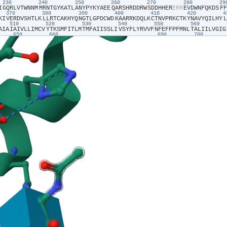
230
240
250
260
270
280
2
I​
​G​
​Q​
​R​
​L​
​V​
​T​
​W​
​N​
​N​
​M​
​M​
​R​
​N​
​T​
​G​
​Y​
​K​
​A​
​T​
​L​
​A​
​N​
​Y​
​P​
​Y​
​K​
​Y​
​A​
​E​
​E​
​Q​
​A​
​R​
​S​
​H​
​R​
​D​
​D​
​R​
​W​
​S​
​D​
​D​
​H​
​H​
​E​
​R​
​E​
​R​
​R​
​E​
​V​
​D​
​W​
​N​
​F​
​Q​
​K​
​D​
​S​
​F​
​F​
370
380
390
400
410
420
K​
​I​
​V​
​E​
​R​
​D​
​V​
​S​
​H​
​T​
​L​
​K​
​L​
​L​
​R​
​T​
​C​
​A​
​K​
​H​
​Y​
​Q​
​N​
​G​
​T​
​L​
​G​
​P​
​D​
​C​
​W​
​D​
​K​
​A​
​A​
​R​
​R​
​K​
​D​
​Q​
​L​
​K​
​C​
​T​
​N​
​V​
​P​
​R​
​K​
​C​
​T​
​K​
​Y​
​N​
​A​
​V​
​Y​
​Q​
​I​
​L​
​H​
​Y​
​L​
510
520
530
540
550
560
A​
​I​
​A​
​I​
​A​
​I​
​V​
​L​
​L​
​I​
​M​
​C​
​V​
​Y​
​T​
​K​
​S​
​M​
​F​
​I​
​T​
​L​
​M​
​T​
​M​
​F​
​A​
​I​
​I​
​S​
​S​
​L​
​I​
​V​
​S​
​Y​
​F​
​L​
​Y​
​R​
​V​
​V​
​F​
​N​
​F​
​E​
​F​
​F​
​P​
​F​
​M​
​N​
​L​
​T​
​A​
​L​
​I​
​I​
​L​
​V​
​G​
​I​
​G​
650
660
690
700
L​
​M​
​V​
​T​
​W​
​L​
​P​
​A​
​V​
​I​
​V​
​L​
​H​
​E​
​R​
​Y​
​L​
​L​
​N​
​I​
​F​
​T​
​C​
​F​
​R​
​K​
​P​
​Q​
​P​
​Q​
​A​
​Y​
​D​
​K​
​S​
​C​
​W​
​A​
​V​
​L​
​C​
​Q​
​K​
​C​
​R​
​R​
​V​
​L​
​F​
​A​
​V​
​S​
​E​
​A​
​S​
​R​
​I​
​F​
​F​
​E​
​K​
​V​
​L​
790
800
810
820
830
840
I​
​T​
​V​
​I​
​W​
​G​
​V​
​S​
​P​
​E​
​D​
​S​
​G​
​D​
​P​
​L​
​N​
​P​
​K​
​S​
​K​
​G​
​E​
​L​
​T​
​L​
​D​
​S​
​T​
​F​
​N​
​I​
​A​
​S​
​P​
​A​
​S​
​Q​
​A​
​W​
​I​
​L​
​H​
​F​
​C​
​Q​
​K​
​L​
​R​
​N​
​Q​
​T​
​F​
​F​
​H​
​Q​
​T​
​E​
​Q​
​Q​
​D​
​F​
​T​
930
940
950
960
970
980
E​
​F​
​Q​
​S​
​T​
​F​
​L​
​F​
​T​
​L​
​A​
​Y​
​E​
​K​
​M​
​Q​
​Q​
​F​
​Y​
​K​
​E​
​V​
​D​
​S​
​W​
​I​
​S​
​H​
​E​
​L​
​S​
​S​
​A​
​P​
​E​
​G​
​L​
​S​
​R​
​G​
​W​
​F​
​V​
​S​
​N​
​L​
​E​
​F​
​Y​
​D​
​L​
​Q​
​D​
​S​
​L​
​S​
​D​
​G​
​T​
​L​
​I​
​A​
​M​
0
1070
1080
1090
1100
1110
1120
D​
​P​
​D​
​R​
​E​
​G​
​K​
​V​
​I​
​F​
​S​
​L​
​S​
​R​
​M​
​G​
​S​
​A​
​I​
​A​
​M​
​A​
​A​
​L​
​T​
​T​
​F​
​V​
​A​
​G​
​A​
​M​
​M​
​M​
​P​
​S​
​T​
​V​
​L​
​A​
​Y​
​T​
​Q​
​L​
​G​
​T​
​F​
​M​
​M​
​L​
​V​
​M​
​C​
​V​
​S​
​W​
​A​
​F​
​A​
​T​
​F​
​F​
​F​
S​
​S​
​E​
​K​
​T​
​T​
​Y​
​E​
​E​
​P​
​H​
​T​
​C​
​S​
​E​
​F​
​F​
​N​
​G​
​Q​
​A​
​K​
​N​
​L​
​R​
​M​
​P​
​V​
​P​
​A​
​A​
​Y​
​S​
​S​
​E​
​L​
​T​
​K​
​S​
​P​
​S​
​S​
​E​
​P​
​G​
​S​
​A​
​L​
​L​
​Q​
​S​
​C​
​L​
​E​
​Q​
​D​
​T​
​V​
​C​
​H​
​F​
​S​
​L​
P​
​R​
​N​
​F​
​F​
​L​
​H​
​S​
​V​
​Q​
​H​
​F​
​Q​
​A​
​Q​
​E​
​N​
​L​
​G​
​R​
​T​
​S​
​T​
​H​
​S​
​T​
​D​
​E​
​R​
​L​
​P​
​R​
​T​
​A​
​E​
​L​
​S​
​P​
​P​
​P​
​S​
​D​
​S​
​R​
​S​
​T​
​E​
​S​
​F​
​Q​
​R​
​A​
​C​
​C​
​H​
​P​
​E​
​N​
​N​
​Q​
​R​
​R​
​L​
C​
​R​
​S​
​I​
​M​
​R​
​S​
​K​
​C​
​G​
​T​
​E​
​D​
​C​
​Q​
​T​
​P​
​N​
​L​
​E​
​A​
​N​
​V​
​P​
​A​
​V​
​P​
​T​
​H​
​S​
​D​
​L​
​S​
​G​
​E​
​S​
​L​
​L​
​I​
​K​
​T​
​L​