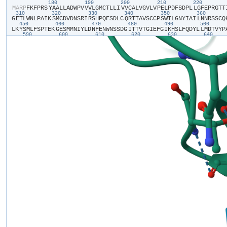
180
190
200
210
220
​M​
​A​
​R​
​P​
​F​
​K​
​F​
​P​
​R​
​S​
​Y​
​A​
​A​
​L​
​L​
​A​
​D​
​W​
​P​
​V​
​V​
​V​
​L​
​G​
​M​
​C​
​T​
​L​
​L​
​I​
​V​
​V​
​C​
​A​
​L​
​V​
​G​
​V​
​L​
​V​
​P​
​E​
​L​
​P​
​D​
​F​
​S​
​D​
​P​
​L​
​L​
​G​
​F​
​E​
​P​
​R​
​G​
​T​
​T​
​
310
320
330
340
350
360
G​
​E​
​T​
​L​
​W​
​N​
​L​
​P​
​A​
​I​
​K​
​S​
​M​
​C​
​D​
​V​
​D​
​N​
​S​
​R​
​I​
​R​
​S​
​H​
​P​
​Q​
​F​
​S​
​D​
​L​
​C​
​Q​
​R​
​T​
​T​
​A​
​V​
​S​
​C​
​C​
​P​
​S​
​W​
​T​
​L​
​G​
​N​
​Y​
​I​
​A​
​I​
​L​
​N​
​N​
​R​
​S​
​S​
​C​
​Q​
​
450
460
470
480
490
500
L​
​K​
​Y​
​S​
​M​
​L​
​F​
​S​
​P​
​T​
​E​
​K​
​G​
​E​
​S​
​M​
​M​
​N​
​I​
​Y​
​L​
​D​
​N​
​F​
​E​
​N​
​W​
​N​
​S​
​S​
​D​
​G​
​I​
​T​
​T​
​V​
​T​
​G​
​I​
​E​
​F​
​G​
​I​
​K​
​H​
​S​
​L​
​F​
​Q​
​D​
​Y​
​L​
​L​
​M​
​D​
​T​
​V​
​Y​
​P​
​
590
600
610
620
630
640
K​
​P​
​R​
​A​
​E​
​T​
​S​
​E​
​A​
​V​
​S​
​V​
​T​
​L​
​Q​
​H​
​A​
​A​
​L​
​S​
​M​
​F​
​V​
​T​
​S​
​F​
​T​
​T​
​A​
​A​
​A​
​F​
​Y​
​A​
​N​
​Y​
​V​
​S​
​N​
​I​
​T​
​A​
​I​
​R​
​C​
​F​
​G​
​V​
​Y​
​A​
​G​
​T​
​A​
​I​
​L​
​V​
​N​
​Y​
​V​
​
730
740
750
760
770
780
L​
​T​
​V​
​G​
​G​
​A​
​Y​
​I​
​V​
​C​
​V​
​N​
​P​
​K​
​M​
​K​
​L​
​P​
​S​
​L​
​E​
​L​
​S​
​E​
​F​
​Q​
​V​
​F​
​R​
​S​
​S​
​H​
​P​
​F​
​E​
​R​
​Y​
​D​
​A​
​E​
​F​
​K​
​K​
​L​
​F​
​M​
​F​
​E​
​R​
​V​
​H​
​H​
​G​
​E​
​E​
​L​
​H​
​M​
​P​
​
870
880
890
900
910
920
E​
​P​
​A​
​L​
​Y​
​P​
​C​
​C​
​S​
​H​
​C​
​S​
​F​
​P​
​Y​
​K​
​Q​
​E​
​V​
​F​
​E​
​L​
​C​
​I​
​K​
​K​
​A​
​I​
​M​
​E​
​L​
​D​
​R​
​S​
​T​
​G​
​Y​
​H​
​L​
​N​
​N​
​K​
​T​
​P​
​G​
​P​
​R​
​F​
​D​
​I​
​N​
​D​
​T​
​I​
​R​
​A​
​V​
​V​
​L​
​
1010
1020
1030
1040
1050
106
I​
​I​
​I​
​S​
​L​
​Y​
​A​
​I​
​V​
​S​
​I​
​A​
​G​
​T​
​I​
​F​
​V​
​T​
​V​
​G​
​S​
​L​
​V​
​L​
​L​
​G​
​W​
​E​
​L​
​N​
​V​
​L​
​E​
​S​
​V​
​T​
​I​
​S​
​V​
​A​
​V​
​G​
​L​
​S​
​V​
​D​
​F​
​A​
​V​
​H​
​Y​
​G​
​V​
​A​
​Y​
​R​
​L​
​A​
​P​
​
F​
​P​
​T​
​K​
​L​
​Q​
​C​
​S​
​P​
​F​
​S​
​H​
​T​
​L​
​S​
​A​
​R​
​P​
​G​
​D​
​R​
​G​
​P​
​S​
​K​
​T​
​H​
​A​
​A​
​S​
​A​
​Y​
​S​
​V​
​D​
​A​
​R​
​G​
​Q​
​K​
​S​
​Q​
​L​
​E​
​H​
​E​
​F​
​Y​
​E​
​L​
​Q​
​P​
​L​
​A​
​S​
​H​
​S​
​C​
​T​
​
P​
​E​
​I​
​H​
​C​
​Q​
​Q​
​M​
​G​
​D​
​S​
​L​
​C​
​H​
​K​
​C​
​A​
​S​
​T​
​A​
​G​
​G​
​F​
​V​
​Q​
​I​
​Q​
​S​
​S​
​V​
​A​
​P​
​L​
​K​
​A​
​S​
​H​
​Q​
​A​
​A​
​E​
​G​
​L​
​L​
​H​
​P​
​A​
​Q​
​H​
​M​
​L​
​P​
​P​
​G​
​M​
​Q​
​N​
​S​
​R​
​
K​
​V​
​S​
​G​
​L​
​P​
​N​
​Q​
​T​
​D​
​K​
​E​
​E​
​K​
​Q​
​V​
​E​
​P​
​S​
​L​
​L​
​Q​
​T​
​D​
​E​
​T​
​V​
​N​
​S​
​E​
​H​
​L​
​N​
​H​
​N​
​E​
​S​
​N​
​F​
​T​
​F​
​S​
​H​
​L​
​P​
​G​
​E​
​A​
​G​
​C​
​R​
​S​
​C​
​P​
​N​
​S​
​P​
​Q​
​S​
​