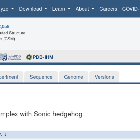
lyze
Download
Learn
About
Careers
COVID-
2,058
ted Structure
ls (CSM)
periment
Sequence
Genome
Versions
complex with Sonic hedgehog