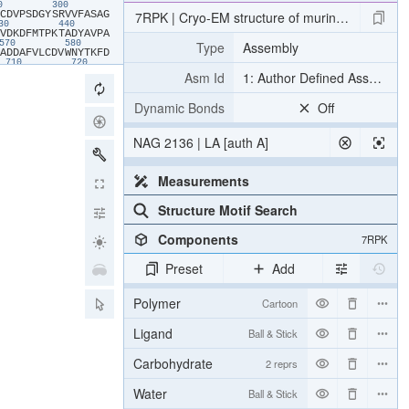
90
300
​C​
​D​
​V​
​P​
​S​
​D​
​G​
​Y​
​S​
​R​
​V​
​V​
​F​
​A​
​S​
​A​
​G​
7RPK | Cryo-EM structure of murine Dispatche
430
440
​V​
​D​
​K​
​D​
​F​
​M​
​T​
​P​
​K​
​T​
​A​
​D​
​Y​
​A​
​V​
​P​
​A​
Type
Assembly
570
580
​A​
​D​
​D​
​A​
​F​
​V​
​L​
​C​
​D​
​V​
​W​
​N​
​Y​
​T​
​K​
​F​
​D​
710
720
​P​
​C​
​I​
​V​
​I​
​K​
​F​
​R​
​Y​
​L​
​W​
​L​
​I​
​W​
​F​
​L​
​A​
Asm Id
1: Author Defined Assembly
850
860
​S​
​C​
​F​
​I​
​E​
​T​
​F​
​K​
​Q​
​W​
​M​
​E​
​N​
​Q​
​D​
​C​
​D​
990
1000
Dynamic Bonds
Off
​G​
​L​
​S​
​V​
​A​
​V​
​A​
​F​
​S​
​V​
​M​
​L​
​L​
​T​
​T​
​W​
​N​
1130
1140
​Q​
​C​
​L​
​C​
​R​
​C​
​L​
​G​
​P​
​Q​
​G​
​T​
​C​
​G​
​Q​
​I​
​P​
NAG 2136 | LA [auth A]
​N​
​P​
​R​
​C​
​N​
​C​
​R​
​D​
​A​
​Y​
​T​
​H​
​L​
​Q​
​Y​
​G​
​L​
​C​
​K​
​S​
​R​
​D​
​P​
​G​
​D​
​T​
​E​
​G​
​S​
​G​
​G​
​T​
​K​
​S​
Measurements
Structure Motif Search
Components
7RPK
Preset
Add
Polymer
Cartoon
Ligand
Ball & Stick
Carbohydrate
2 reprs
Water
Ball & Stick