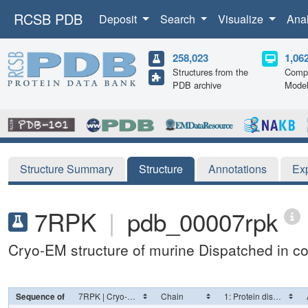
RCSB PDB
Deposit
Search
Visualize
Ana
258,023
1,06
Structures from the
Compu
PDB archive
Mode
Structure Summary
Structure
Annotations
Ex
7RPK
|
pdb_00007rpk
Cryo-EM structure of murine Dispatched in 
Sequence of