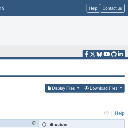
19
Help
Contact us
Display Files
Download Files
|
Help
Structure