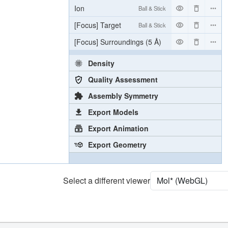
Ion
Ball & Stick
[Focus] Target
Ball & Stick
[Focus] Surroundings (5 Å)
2 reprs
Density
Quality Assessment
Assembly Symmetry
Export Models
Export Animation
Export Geometry
Select a different viewer