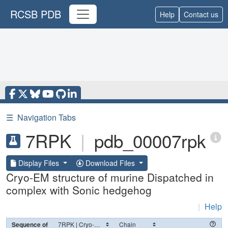
RCSB PDB
Help
Contact us
☰
Navigation Tabs
7RPK
|
pdb_00007rpk
Display Files
Download Files
Cryo-EM structure of murine Dispatched in
complex with Sonic hedgehog
|
Help
Sequence of