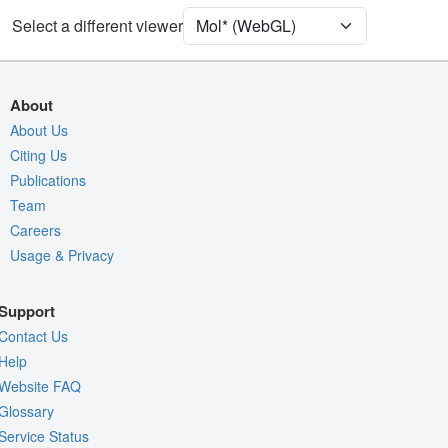
Ion
Ball & Stick
Select a different viewer
Density
Quality Assessment
About
Assembly Symmetry
About Us
Export Models
Citing Us
Publications
Export Animation
Team
Export Geometry
Careers
Usage & Privacy
Support
Contact Us
Help
Website FAQ
Glossary
Service Status