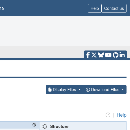
19
Help
Contact us
Display Files
Download Files
|
Help
Structure