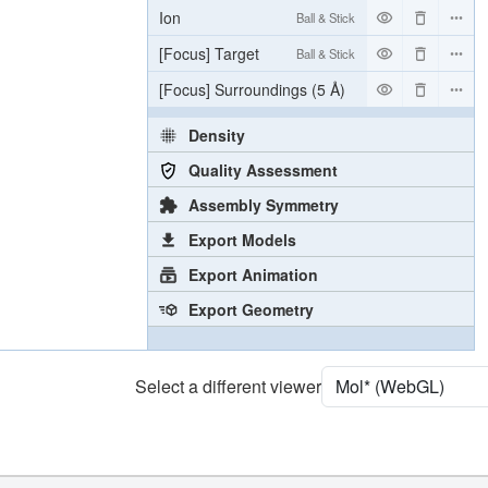
Ion
Ball & Stick
[Focus] Target
Ball & Stick
[Focus] Surroundings (5 Å)
2 reprs
Density
Quality Assessment
Assembly Symmetry
Export Models
Export Animation
Export Geometry
Select a different viewer