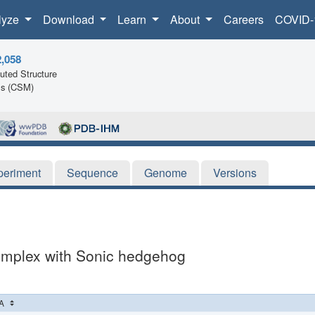
lyze
Download
Learn
About
Careers
COVID-
2,058
ted Structure
ls (CSM)
periment
Sequence
Genome
Versions
complex with Sonic hedgehog