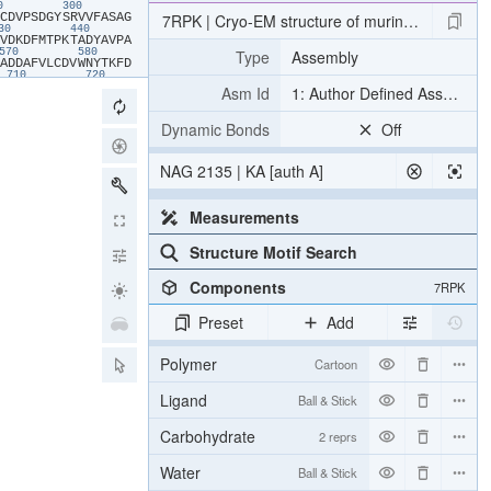
90
300
​C​
​D​
​V​
​P​
​S​
​D​
​G​
​Y​
​S​
​R​
​V​
​V​
​F​
​A​
​S​
​A​
​G​
7RPK | Cryo-EM structure of murine Dispatche
430
440
​V​
​D​
​K​
​D​
​F​
​M​
​T​
​P​
​K​
​T​
​A​
​D​
​Y​
​A​
​V​
​P​
​A​
Type
Assembly
570
580
​A​
​D​
​D​
​A​
​F​
​V​
​L​
​C​
​D​
​V​
​W​
​N​
​Y​
​T​
​K​
​F​
​D​
710
720
​P​
​C​
​I​
​V​
​I​
​K​
​F​
​R​
​Y​
​L​
​W​
​L​
​I​
​W​
​F​
​L​
​A​
Asm Id
1: Author Defined Assembly
850
860
​S​
​C​
​F​
​I​
​E​
​T​
​F​
​K​
​Q​
​W​
​M​
​E​
​N​
​Q​
​D​
​C​
​D​
990
1000
Dynamic Bonds
Off
​G​
​L​
​S​
​V​
​A​
​V​
​A​
​F​
​S​
​V​
​M​
​L​
​L​
​T​
​T​
​W​
​N​
1130
1140
​Q​
​C​
​L​
​C​
​R​
​C​
​L​
​G​
​P​
​Q​
​G​
​T​
​C​
​G​
​Q​
​I​
​P​
NAG 2135 | KA [auth A]
​N​
​P​
​R​
​C​
​N​
​C​
​R​
​D​
​A​
​Y​
​T​
​H​
​L​
​Q​
​Y​
​G​
​L​
​C​
​K​
​S​
​R​
​D​
​P​
​G​
​D​
​T​
​E​
​G​
​S​
​G​
​G​
​T​
​K​
​S​
Measurements
Structure Motif Search
Components
7RPK
Preset
Add
Polymer
Cartoon
Ligand
Ball & Stick
Carbohydrate
2 reprs
Water
Ball & Stick