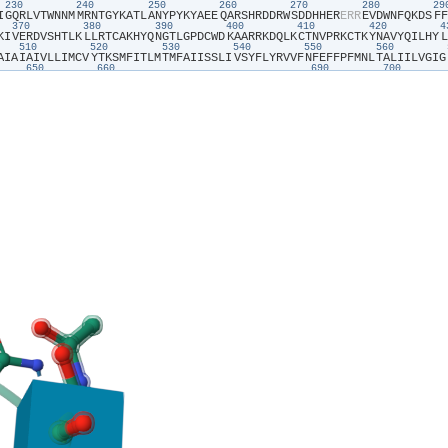
230
240
250
260
270
280
2
I​
​G​
​Q​
​R​
​L​
​V​
​T​
​W​
​N​
​N​
​M​
​M​
​R​
​N​
​T​
​G​
​Y​
​K​
​A​
​T​
​L​
​A​
​N​
​Y​
​P​
​Y​
​K​
​Y​
​A​
​E​
​E​
​Q​
​A​
​R​
​S​
​H​
​R​
​D​
​D​
​R​
​W​
​S​
​D​
​D​
​H​
​H​
​E​
​R​
​E​
​R​
​R​
​E​
​V​
​D​
​W​
​N​
​F​
​Q​
​K​
​D​
​S​
​F​
​F​
370
380
390
400
410
420
K​
​I​
​V​
​E​
​R​
​D​
​V​
​S​
​H​
​T​
​L​
​K​
​L​
​L​
​R​
​T​
​C​
​A​
​K​
​H​
​Y​
​Q​
​N​
​G​
​T​
​L​
​G​
​P​
​D​
​C​
​W​
​D​
​K​
​A​
​A​
​R​
​R​
​K​
​D​
​Q​
​L​
​K​
​C​
​T​
​N​
​V​
​P​
​R​
​K​
​C​
​T​
​K​
​Y​
​N​
​A​
​V​
​Y​
​Q​
​I​
​L​
​H​
​Y​
​L​
510
520
530
540
550
560
A​
​I​
​A​
​I​
​A​
​I​
​V​
​L​
​L​
​I​
​M​
​C​
​V​
​Y​
​T​
​K​
​S​
​M​
​F​
​I​
​T​
​L​
​M​
​T​
​M​
​F​
​A​
​I​
​I​
​S​
​S​
​L​
​I​
​V​
​S​
​Y​
​F​
​L​
​Y​
​R​
​V​
​V​
​F​
​N​
​F​
​E​
​F​
​F​
​P​
​F​
​M​
​N​
​L​
​T​
​A​
​L​
​I​
​I​
​L​
​V​
​G​
​I​
​G​
650
660
690
700
L​
​M​
​V​
​T​
​W​
​L​
​P​
​A​
​V​
​I​
​V​
​L​
​H​
​E​
​R​
​Y​
​L​
​L​
​N​
​I​
​F​
​T​
​C​
​F​
​R​
​K​
​P​
​Q​
​P​
​Q​
​A​
​Y​
​D​
​K​
​S​
​C​
​W​
​A​
​V​
​L​
​C​
​Q​
​K​
​C​
​R​
​R​
​V​
​L​
​F​
​A​
​V​
​S​
​E​
​A​
​S​
​R​
​I​
​F​
​F​
​E​
​K​
​V​
​L​
790
800
810
820
830
840
I​
​T​
​V​
​I​
​W​
​G​
​V​
​S​
​P​
​E​
​D​
​S​
​G​
​D​
​P​
​L​
​N​
​P​
​K​
​S​
​K​
​G​
​E​
​L​
​T​
​L​
​D​
​S​
​T​
​F​
​N​
​I​
​A​
​S​
​P​
​A​
​S​
​Q​
​A​
​W​
​I​
​L​
​H​
​F​
​C​
​Q​
​K​
​L​
​R​
​N​
​Q​
​T​
​F​
​F​
​H​
​Q​
​T​
​E​
​Q​
​Q​
​D​
​F​
​T​
930
940
950
960
970
980
E​
​F​
​Q​
​S​
​T​
​F​
​L​
​F​
​T​
​L​
​A​
​Y​
​E​
​K​
​M​
​Q​
​Q​
​F​
​Y​
​K​
​E​
​V​
​D​
​S​
​W​
​I​
​S​
​H​
​E​
​L​
​S​
​S​
​A​
​P​
​E​
​G​
​L​
​S​
​R​
​G​
​W​
​F​
​V​
​S​
​N​
​L​
​E​
​F​
​Y​
​D​
​L​
​Q​
​D​
​S​
​L​
​S​
​D​
​G​
​T​
​L​
​I​
​A​
​M​
0
1070
1080
1090
1100
1110
1120
D​
​P​
​D​
​R​
​E​
​G​
​K​
​V​
​I​
​F​
​S​
​L​
​S​
​R​
​M​
​G​
​S​
​A​
​I​
​A​
​M​
​A​
​A​
​L​
​T​
​T​
​F​
​V​
​A​
​G​
​A​
​M​
​M​
​M​
​P​
​S​
​T​
​V​
​L​
​A​
​Y​
​T​
​Q​
​L​
​G​
​T​
​F​
​M​
​M​
​L​
​V​
​M​
​C​
​V​
​S​
​W​
​A​
​F​
​A​
​T​
​F​
​F​
​F​
S​
​S​
​E​
​K​
​T​
​T​
​Y​
​E​
​E​
​P​
​H​
​T​
​C​
​S​
​E​
​F​
​F​
​N​
​G​
​Q​
​A​
​K​
​N​
​L​
​R​
​M​
​P​
​V​
​P​
​A​
​A​
​Y​
​S​
​S​
​E​
​L​
​T​
​K​
​S​
​P​
​S​
​S​
​E​
​P​
​G​
​S​
​A​
​L​
​L​
​Q​
​S​
​C​
​L​
​E​
​Q​
​D​
​T​
​V​
​C​
​H​
​F​
​S​
​L​
P​
​R​
​N​
​F​
​F​
​L​
​H​
​S​
​V​
​Q​
​H​
​F​
​Q​
​A​
​Q​
​E​
​N​
​L​
​G​
​R​
​T​
​S​
​T​
​H​
​S​
​T​
​D​
​E​
​R​
​L​
​P​
​R​
​T​
​A​
​E​
​L​
​S​
​P​
​P​
​P​
​S​
​D​
​S​
​R​
​S​
​T​
​E​
​S​
​F​
​Q​
​R​
​A​
​C​
​C​
​H​
​P​
​E​
​N​
​N​
​Q​
​R​
​R​
​L​
C​
​R​
​S​
​I​
​M​
​R​
​S​
​K​
​C​
​G​
​T​
​E​
​D​
​C​
​Q​
​T​
​P​
​N​
​L​
​E​
​A​
​N​
​V​
​P​
​A​
​V​
​P​
​T​
​H​
​S​
​D​
​L​
​S​
​G​
​E​
​S​
​L​
​L​
​I​
​K​
​T​
​L​