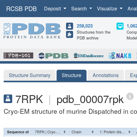
RCSB PDB
Deposit
Search
Visualize
Ana
258,023
1,06
Structures from the
Compu
PDB archive
Mode
Structure Summary
Structure
Annotations
Ex
7RPK
|
pdb_00007rpk
Cryo-EM structure of murine Dispatched in 
Sequence of