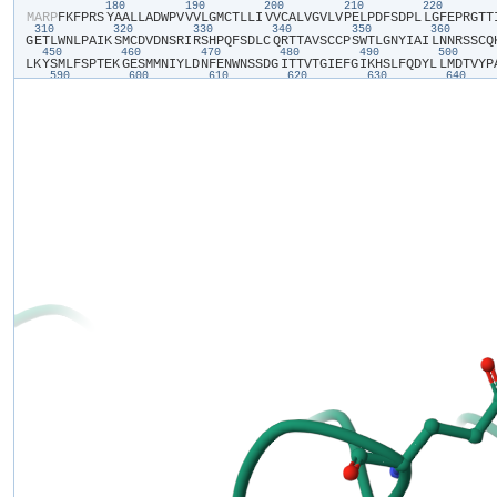
180
190
200
210
220
​M​
​A​
​R​
​P​
​F​
​K​
​F​
​P​
​R​
​S​
​Y​
​A​
​A​
​L​
​L​
​A​
​D​
​W​
​P​
​V​
​V​
​V​
​L​
​G​
​M​
​C​
​T​
​L​
​L​
​I​
​V​
​V​
​C​
​A​
​L​
​V​
​G​
​V​
​L​
​V​
​P​
​E​
​L​
​P​
​D​
​F​
​S​
​D​
​P​
​L​
​L​
​G​
​F​
​E​
​P​
​R​
​G​
​T​
​T​
​
310
320
330
340
350
360
G​
​E​
​T​
​L​
​W​
​N​
​L​
​P​
​A​
​I​
​K​
​S​
​M​
​C​
​D​
​V​
​D​
​N​
​S​
​R​
​I​
​R​
​S​
​H​
​P​
​Q​
​F​
​S​
​D​
​L​
​C​
​Q​
​R​
​T​
​T​
​A​
​V​
​S​
​C​
​C​
​P​
​S​
​W​
​T​
​L​
​G​
​N​
​Y​
​I​
​A​
​I​
​L​
​N​
​N​
​R​
​S​
​S​
​C​
​Q​
​
450
460
470
480
490
500
L​
​K​
​Y​
​S​
​M​
​L​
​F​
​S​
​P​
​T​
​E​
​K​
​G​
​E​
​S​
​M​
​M​
​N​
​I​
​Y​
​L​
​D​
​N​
​F​
​E​
​N​
​W​
​N​
​S​
​S​
​D​
​G​
​I​
​T​
​T​
​V​
​T​
​G​
​I​
​E​
​F​
​G​
​I​
​K​
​H​
​S​
​L​
​F​
​Q​
​D​
​Y​
​L​
​L​
​M​
​D​
​T​
​V​
​Y​
​P​
​
590
600
610
620
630
640
K​
​P​
​R​
​A​
​E​
​T​
​S​
​E​
​A​
​V​
​S​
​V​
​T​
​L​
​Q​
​H​
​A​
​A​
​L​
​S​
​M​
​F​
​V​
​T​
​S​
​F​
​T​
​T​
​A​
​A​
​A​
​F​
​Y​
​A​
​N​
​Y​
​V​
​S​
​N​
​I​
​T​
​A​
​I​
​R​
​C​
​F​
​G​
​V​
​Y​
​A​
​G​
​T​
​A​
​I​
​L​
​V​
​N​
​Y​
​V​
​
730
740
750
760
770
780
L​
​T​
​V​
​G​
​G​
​A​
​Y​
​I​
​V​
​C​
​V​
​N​
​P​
​K​
​M​
​K​
​L​
​P​
​S​
​L​
​E​
​L​
​S​
​E​
​F​
​Q​
​V​
​F​
​R​
​S​
​S​
​H​
​P​
​F​
​E​
​R​
​Y​
​D​
​A​
​E​
​F​
​K​
​K​
​L​
​F​
​M​
​F​
​E​
​R​
​V​
​H​
​H​
​G​
​E​
​E​
​L​
​H​
​M​
​P​
​
870
880
890
900
910
920
E​
​P​
​A​
​L​
​Y​
​P​
​C​
​C​
​S​
​H​
​C​
​S​
​F​
​P​
​Y​
​K​
​Q​
​E​
​V​
​F​
​E​
​L​
​C​
​I​
​K​
​K​
​A​
​I​
​M​
​E​
​L​
​D​
​R​
​S​
​T​
​G​
​Y​
​H​
​L​
​N​
​N​
​K​
​T​
​P​
​G​
​P​
​R​
​F​
​D​
​I​
​N​
​D​
​T​
​I​
​R​
​A​
​V​
​V​
​L​
​
1010
1020
1030
1040
1050
106
I​
​I​
​I​
​S​
​L​
​Y​
​A​
​I​
​V​
​S​
​I​
​A​
​G​
​T​
​I​
​F​
​V​
​T​
​V​
​G​
​S​
​L​
​V​
​L​
​L​
​G​
​W​
​E​
​L​
​N​
​V​
​L​
​E​
​S​
​V​
​T​
​I​
​S​
​V​
​A​
​V​
​G​
​L​
​S​
​V​
​D​
​F​
​A​
​V​
​H​
​Y​
​G​
​V​
​A​
​Y​
​R​
​L​
​A​
​P​
​
F​
​P​
​T​
​K​
​L​
​Q​
​C​
​S​
​P​
​F​
​S​
​H​
​T​
​L​
​S​
​A​
​R​
​P​
​G​
​D​
​R​
​G​
​P​
​S​
​K​
​T​
​H​
​A​
​A​
​S​
​A​
​Y​
​S​
​V​
​D​
​A​
​R​
​G​
​Q​
​K​
​S​
​Q​
​L​
​E​
​H​
​E​
​F​
​Y​
​E​
​L​
​Q​
​P​
​L​
​A​
​S​
​H​
​S​
​C​
​T​
​
P​
​E​
​I​
​H​
​C​
​Q​
​Q​
​M​
​G​
​D​
​S​
​L​
​C​
​H​
​K​
​C​
​A​
​S​
​T​
​A​
​G​
​G​
​F​
​V​
​Q​
​I​
​Q​
​S​
​S​
​V​
​A​
​P​
​L​
​K​
​A​
​S​
​H​
​Q​
​A​
​A​
​E​
​G​
​L​
​L​
​H​
​P​
​A​
​Q​
​H​
​M​
​L​
​P​
​P​
​G​
​M​
​Q​
​N​
​S​
​R​
​
K​
​V​
​S​
​G​
​L​
​P​
​N​
​Q​
​T​
​D​
​K​
​E​
​E​
​K​
​Q​
​V​
​E​
​P​
​S​
​L​
​L​
​Q​
​T​
​D​
​E​
​T​
​V​
​N​
​S​
​E​
​H​
​L​
​N​
​H​
​N​
​E​
​S​
​N​
​F​
​T​
​F​
​S​
​H​
​L​
​P​
​G​
​E​
​A​
​G​
​C​
​R​
​S​
​C​
​P​
​N​
​S​
​P​
​Q​
​S​
​