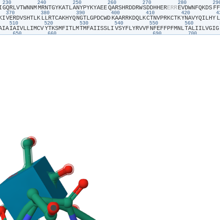
230
240
250
260
270
280
2
I​
​G​
​Q​
​R​
​L​
​V​
​T​
​W​
​N​
​N​
​M​
​M​
​R​
​N​
​T​
​G​
​Y​
​K​
​A​
​T​
​L​
​A​
​N​
​Y​
​P​
​Y​
​K​
​Y​
​A​
​E​
​E​
​Q​
​A​
​R​
​S​
​H​
​R​
​D​
​D​
​R​
​W​
​S​
​D​
​D​
​H​
​H​
​E​
​R​
​E​
​R​
​R​
​E​
​V​
​D​
​W​
​N​
​F​
​Q​
​K​
​D​
​S​
​F​
​F​
370
380
390
400
410
420
K​
​I​
​V​
​E​
​R​
​D​
​V​
​S​
​H​
​T​
​L​
​K​
​L​
​L​
​R​
​T​
​C​
​A​
​K​
​H​
​Y​
​Q​
​N​
​G​
​T​
​L​
​G​
​P​
​D​
​C​
​W​
​D​
​K​
​A​
​A​
​R​
​R​
​K​
​D​
​Q​
​L​
​K​
​C​
​T​
​N​
​V​
​P​
​R​
​K​
​C​
​T​
​K​
​Y​
​N​
​A​
​V​
​Y​
​Q​
​I​
​L​
​H​
​Y​
​L​
510
520
530
540
550
560
A​
​I​
​A​
​I​
​A​
​I​
​V​
​L​
​L​
​I​
​M​
​C​
​V​
​Y​
​T​
​K​
​S​
​M​
​F​
​I​
​T​
​L​
​M​
​T​
​M​
​F​
​A​
​I​
​I​
​S​
​S​
​L​
​I​
​V​
​S​
​Y​
​F​
​L​
​Y​
​R​
​V​
​V​
​F​
​N​
​F​
​E​
​F​
​F​
​P​
​F​
​M​
​N​
​L​
​T​
​A​
​L​
​I​
​I​
​L​
​V​
​G​
​I​
​G​
650
660
690
700
L​
​M​
​V​
​T​
​W​
​L​
​P​
​A​
​V​
​I​
​V​
​L​
​H​
​E​
​R​
​Y​
​L​
​L​
​N​
​I​
​F​
​T​
​C​
​F​
​R​
​K​
​P​
​Q​
​P​
​Q​
​A​
​Y​
​D​
​K​
​S​
​C​
​W​
​A​
​V​
​L​
​C​
​Q​
​K​
​C​
​R​
​R​
​V​
​L​
​F​
​A​
​V​
​S​
​E​
​A​
​S​
​R​
​I​
​F​
​F​
​E​
​K​
​V​
​L​
790
800
810
820
830
840
I​
​T​
​V​
​I​
​W​
​G​
​V​
​S​
​P​
​E​
​D​
​S​
​G​
​D​
​P​
​L​
​N​
​P​
​K​
​S​
​K​
​G​
​E​
​L​
​T​
​L​
​D​
​S​
​T​
​F​
​N​
​I​
​A​
​S​
​P​
​A​
​S​
​Q​
​A​
​W​
​I​
​L​
​H​
​F​
​C​
​Q​
​K​
​L​
​R​
​N​
​Q​
​T​
​F​
​F​
​H​
​Q​
​T​
​E​
​Q​
​Q​
​D​
​F​
​T​
930
940
950
960
970
980
E​
​F​
​Q​
​S​
​T​
​F​
​L​
​F​
​T​
​L​
​A​
​Y​
​E​
​K​
​M​
​Q​
​Q​
​F​
​Y​
​K​
​E​
​V​
​D​
​S​
​W​
​I​
​S​
​H​
​E​
​L​
​S​
​S​
​A​
​P​
​E​
​G​
​L​
​S​
​R​
​G​
​W​
​F​
​V​
​S​
​N​
​L​
​E​
​F​
​Y​
​D​
​L​
​Q​
​D​
​S​
​L​
​S​
​D​
​G​
​T​
​L​
​I​
​A​
​M​
0
1070
1080
1090
1100
1110
1120
D​
​P​
​D​
​R​
​E​
​G​
​K​
​V​
​I​
​F​
​S​
​L​
​S​
​R​
​M​
​G​
​S​
​A​
​I​
​A​
​M​
​A​
​A​
​L​
​T​
​T​
​F​
​V​
​A​
​G​
​A​
​M​
​M​
​M​
​P​
​S​
​T​
​V​
​L​
​A​
​Y​
​T​
​Q​
​L​
​G​
​T​
​F​
​M​
​M​
​L​
​V​
​M​
​C​
​V​
​S​
​W​
​A​
​F​
​A​
​T​
​F​
​F​
​F​
S​
​S​
​E​
​K​
​T​
​T​
​Y​
​E​
​E​
​P​
​H​
​T​
​C​
​S​
​E​
​F​
​F​
​N​
​G​
​Q​
​A​
​K​
​N​
​L​
​R​
​M​
​P​
​V​
​P​
​A​
​A​
​Y​
​S​
​S​
​E​
​L​
​T​
​K​
​S​
​P​
​S​
​S​
​E​
​P​
​G​
​S​
​A​
​L​
​L​
​Q​
​S​
​C​
​L​
​E​
​Q​
​D​
​T​
​V​
​C​
​H​
​F​
​S​
​L​
P​
​R​
​N​
​F​
​F​
​L​
​H​
​S​
​V​
​Q​
​H​
​F​
​Q​
​A​
​Q​
​E​
​N​
​L​
​G​
​R​
​T​
​S​
​T​
​H​
​S​
​T​
​D​
​E​
​R​
​L​
​P​
​R​
​T​
​A​
​E​
​L​
​S​
​P​
​P​
​P​
​S​
​D​
​S​
​R​
​S​
​T​
​E​
​S​
​F​
​Q​
​R​
​A​
​C​
​C​
​H​
​P​
​E​
​N​
​N​
​Q​
​R​
​R​
​L​
C​
​R​
​S​
​I​
​M​
​R​
​S​
​K​
​C​
​G​
​T​
​E​
​D​
​C​
​Q​
​T​
​P​
​N​
​L​
​E​
​A​
​N​
​V​
​P​
​A​
​V​
​P​
​T​
​H​
​S​
​D​
​L​
​S​
​G​
​E​
​S​
​L​
​L​
​I​
​K​
​T​
​L​