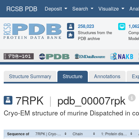
RCSB PDB
Deposit
Search
Visualize
Ana
258,023
1,06
Structures from the
Compu
PDB archive
Mode
Structure Summary
Structure
Annotations
Ex
7RPK
|
pdb_00007rpk
Cryo-EM structure of murine Dispatched in 
Sequence of