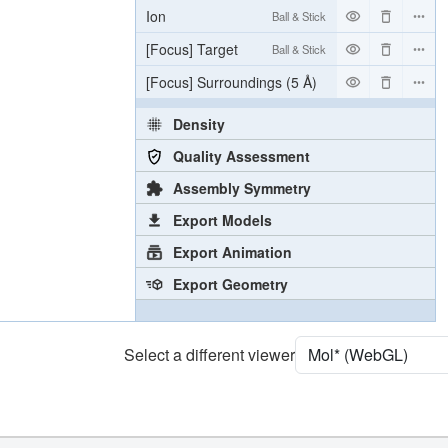
Ion
Ball & Stick
[Focus] Target
Ball & Stick
[Focus] Surroundings (5 Å)
2 reprs
Density
Quality Assessment
Assembly Symmetry
Export Models
Export Animation
Export Geometry
Select a different viewer