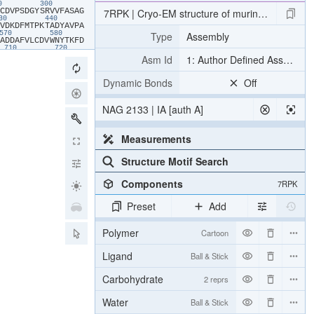
90
300
​C​
​D​
​V​
​P​
​S​
​D​
​G​
​Y​
​S​
​R​
​V​
​V​
​F​
​A​
​S​
​A​
​G​
7RPK | Cryo-EM structure of murine Dispatche
430
440
​V​
​D​
​K​
​D​
​F​
​M​
​T​
​P​
​K​
​T​
​A​
​D​
​Y​
​A​
​V​
​P​
​A​
Type
Assembly
570
580
​A​
​D​
​D​
​A​
​F​
​V​
​L​
​C​
​D​
​V​
​W​
​N​
​Y​
​T​
​K​
​F​
​D​
710
720
​P​
​C​
​I​
​V​
​I​
​K​
​F​
​R​
​Y​
​L​
​W​
​L​
​I​
​W​
​F​
​L​
​A​
Asm Id
1: Author Defined Assembly
850
860
​S​
​C​
​F​
​I​
​E​
​T​
​F​
​K​
​Q​
​W​
​M​
​E​
​N​
​Q​
​D​
​C​
​D​
990
1000
Dynamic Bonds
Off
​G​
​L​
​S​
​V​
​A​
​V​
​A​
​F​
​S​
​V​
​M​
​L​
​L​
​T​
​T​
​W​
​N​
1130
1140
​Q​
​C​
​L​
​C​
​R​
​C​
​L​
​G​
​P​
​Q​
​G​
​T​
​C​
​G​
​Q​
​I​
​P​
NAG 2133 | IA [auth A]
​N​
​P​
​R​
​C​
​N​
​C​
​R​
​D​
​A​
​Y​
​T​
​H​
​L​
​Q​
​Y​
​G​
​L​
​C​
​K​
​S​
​R​
​D​
​P​
​G​
​D​
​T​
​E​
​G​
​S​
​G​
​G​
​T​
​K​
​S​
Measurements
Structure Motif Search
Components
7RPK
Preset
Add
Polymer
Cartoon
Ligand
Ball & Stick
Carbohydrate
2 reprs
Water
Ball & Stick