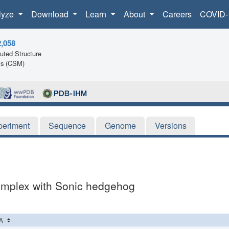
lyze
Download
Learn
About
Careers
COVID-
2,058
ted Structure
ls (CSM)
periment
Sequence
Genome
Versions
complex with Sonic hedgehog