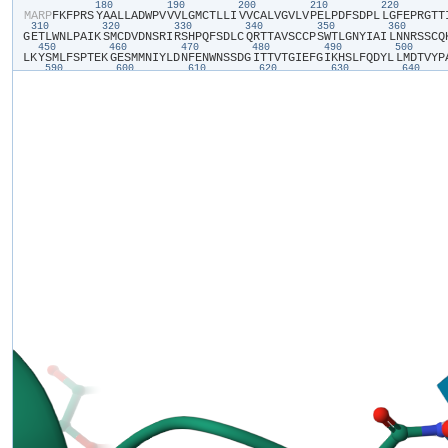
180
190
200
210
220
​M​
​A​
​R​
​P​
​F​
​K​
​F​
​P​
​R​
​S​
​Y​
​A​
​A​
​L​
​L​
​A​
​D​
​W​
​P​
​V​
​V​
​V​
​L​
​G​
​M​
​C​
​T​
​L​
​L​
​I​
​V​
​V​
​C​
​A​
​L​
​V​
​G​
​V​
​L​
​V​
​P​
​E​
​L​
​P​
​D​
​F​
​S​
​D​
​P​
​L​
​L​
​G​
​F​
​E​
​P​
​R​
​G​
​T​
​T​
​
310
320
330
340
350
360
G​
​E​
​T​
​L​
​W​
​N​
​L​
​P​
​A​
​I​
​K​
​S​
​M​
​C​
​D​
​V​
​D​
​N​
​S​
​R​
​I​
​R​
​S​
​H​
​P​
​Q​
​F​
​S​
​D​
​L​
​C​
​Q​
​R​
​T​
​T​
​A​
​V​
​S​
​C​
​C​
​P​
​S​
​W​
​T​
​L​
​G​
​N​
​Y​
​I​
​A​
​I​
​L​
​N​
​N​
​R​
​S​
​S​
​C​
​Q​
​
450
460
470
480
490
500
L​
​K​
​Y​
​S​
​M​
​L​
​F​
​S​
​P​
​T​
​E​
​K​
​G​
​E​
​S​
​M​
​M​
​N​
​I​
​Y​
​L​
​D​
​N​
​F​
​E​
​N​
​W​
​N​
​S​
​S​
​D​
​G​
​I​
​T​
​T​
​V​
​T​
​G​
​I​
​E​
​F​
​G​
​I​
​K​
​H​
​S​
​L​
​F​
​Q​
​D​
​Y​
​L​
​L​
​M​
​D​
​T​
​V​
​Y​
​P​
​
590
600
610
620
630
640
K​
​P​
​R​
​A​
​E​
​T​
​S​
​E​
​A​
​V​
​S​
​V​
​T​
​L​
​Q​
​H​
​A​
​A​
​L​
​S​
​M​
​F​
​V​
​T​
​S​
​F​
​T​
​T​
​A​
​A​
​A​
​F​
​Y​
​A​
​N​
​Y​
​V​
​S​
​N​
​I​
​T​
​A​
​I​
​R​
​C​
​F​
​G​
​V​
​Y​
​A​
​G​
​T​
​A​
​I​
​L​
​V​
​N​
​Y​
​V​
​
730
740
750
760
770
780
L​
​T​
​V​
​G​
​G​
​A​
​Y​
​I​
​V​
​C​
​V​
​N​
​P​
​K​
​M​
​K​
​L​
​P​
​S​
​L​
​E​
​L​
​S​
​E​
​F​
​Q​
​V​
​F​
​R​
​S​
​S​
​H​
​P​
​F​
​E​
​R​
​Y​
​D​
​A​
​E​
​F​
​K​
​K​
​L​
​F​
​M​
​F​
​E​
​R​
​V​
​H​
​H​
​G​
​E​
​E​
​L​
​H​
​M​
​P​
​
870
880
890
900
910
920
E​
​P​
​A​
​L​
​Y​
​P​
​C​
​C​
​S​
​H​
​C​
​S​
​F​
​P​
​Y​
​K​
​Q​
​E​
​V​
​F​
​E​
​L​
​C​
​I​
​K​
​K​
​A​
​I​
​M​
​E​
​L​
​D​
​R​
​S​
​T​
​G​
​Y​
​H​
​L​
​N​
​N​
​K​
​T​
​P​
​G​
​P​
​R​
​F​
​D​
​I​
​N​
​D​
​T​
​I​
​R​
​A​
​V​
​V​
​L​
​
1010
1020
1030
1040
1050
106
I​
​I​
​I​
​S​
​L​
​Y​
​A​
​I​
​V​
​S​
​I​
​A​
​G​
​T​
​I​
​F​
​V​
​T​
​V​
​G​
​S​
​L​
​V​
​L​
​L​
​G​
​W​
​E​
​L​
​N​
​V​
​L​
​E​
​S​
​V​
​T​
​I​
​S​
​V​
​A​
​V​
​G​
​L​
​S​
​V​
​D​
​F​
​A​
​V​
​H​
​Y​
​G​
​V​
​A​
​Y​
​R​
​L​
​A​
​P​
​
F​
​P​
​T​
​K​
​L​
​Q​
​C​
​S​
​P​
​F​
​S​
​H​
​T​
​L​
​S​
​A​
​R​
​P​
​G​
​D​
​R​
​G​
​P​
​S​
​K​
​T​
​H​
​A​
​A​
​S​
​A​
​Y​
​S​
​V​
​D​
​A​
​R​
​G​
​Q​
​K​
​S​
​Q​
​L​
​E​
​H​
​E​
​F​
​Y​
​E​
​L​
​Q​
​P​
​L​
​A​
​S​
​H​
​S​
​C​
​T​
​
P​
​E​
​I​
​H​
​C​
​Q​
​Q​
​M​
​G​
​D​
​S​
​L​
​C​
​H​
​K​
​C​
​A​
​S​
​T​
​A​
​G​
​G​
​F​
​V​
​Q​
​I​
​Q​
​S​
​S​
​V​
​A​
​P​
​L​
​K​
​A​
​S​
​H​
​Q​
​A​
​A​
​E​
​G​
​L​
​L​
​H​
​P​
​A​
​Q​
​H​
​M​
​L​
​P​
​P​
​G​
​M​
​Q​
​N​
​S​
​R​
​
K​
​V​
​S​
​G​
​L​
​P​
​N​
​Q​
​T​
​D​
​K​
​E​
​E​
​K​
​Q​
​V​
​E​
​P​
​S​
​L​
​L​
​Q​
​T​
​D​
​E​
​T​
​V​
​N​
​S​
​E​
​H​
​L​
​N​
​H​
​N​
​E​
​S​
​N​
​F​
​T​
​F​
​S​
​H​
​L​
​P​
​G​
​E​
​A​
​G​
​C​
​R​
​S​
​C​
​P​
​N​
​S​
​P​
​Q​
​S​
​