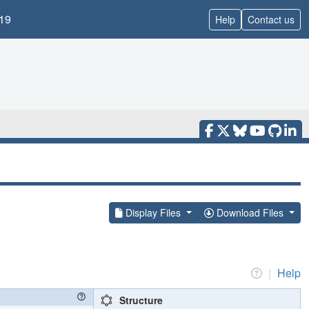
19
Help
Contact us
Display Files
Download Files
|
Help
Structure