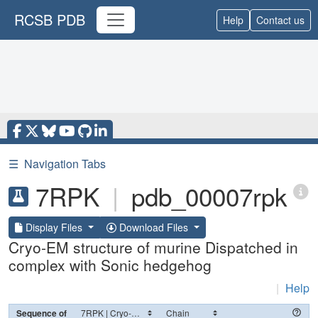
RCSB PDB
Help
Contact us
☰
Navigation Tabs
7RPK
|
pdb_00007rpk
Display Files
Download Files
Cryo-EM structure of murine Dispatched in
complex with Sonic hedgehog
|
Help
Sequence of