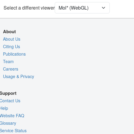
Ion
Ball & Stick
Select a different viewer
Density
Quality Assessment
About
Assembly Symmetry
About Us
Export Models
Citing Us
Publications
Export Animation
Team
Export Geometry
Careers
Usage & Privacy
Support
Contact Us
Help
Website FAQ
Glossary
Service Status