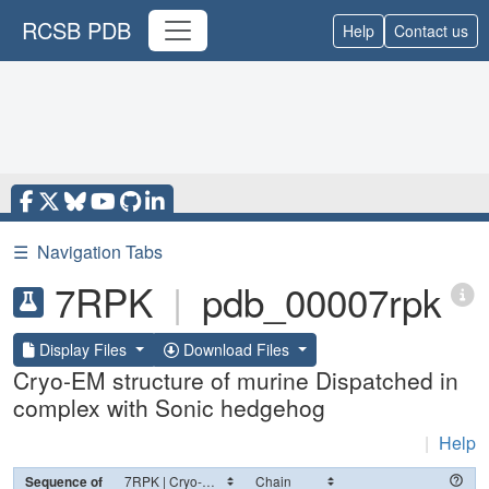
RCSB PDB
Help
Contact us
☰
Navigation Tabs
7RPK
|
pdb_00007rpk
Display Files
Download Files
Cryo-EM structure of murine Dispatched in
complex with Sonic hedgehog
|
Help
Sequence of