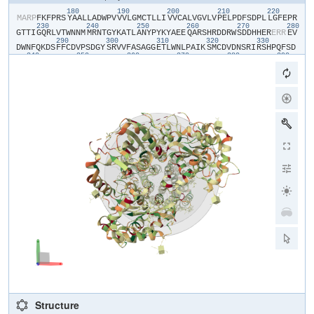
180
190
200
210
220
​M​
​A​
​R​
​P​
​F​
​K​
​F​
​P​
​R​
​S​
​Y​
​A​
​A​
​L​
​L​
​A​
​D​
​W​
​P​
​V​
​V​
​V​
​L​
​G​
​M​
​C​
​T​
​L​
​L​
​I​
​V​
​V​
​C​
​A​
​L​
​V​
​G​
​V​
​L​
​V​
​P​
​E​
​L​
​P​
​D​
​F​
​S​
​D​
​P​
​L​
​L​
​G​
​F​
​E​
​P​
​R​
230
240
250
260
270
280
G​
​T​
​T​
​I​
​G​
​Q​
​R​
​L​
​V​
​T​
​W​
​N​
​N​
​M​
​M​
​R​
​N​
​T​
​G​
​Y​
​K​
​A​
​T​
​L​
​A​
​N​
​Y​
​P​
​Y​
​K​
​Y​
​A​
​E​
​E​
​Q​
​A​
​R​
​S​
​H​
​R​
​D​
​D​
​R​
​W​
​S​
​D​
​D​
​H​
​H​
​E​
​R​
​E​
​R​
​R​
​E​
​V​
290
300
310
320
330
D​
​W​
​N​
​F​
​Q​
​K​
​D​
​S​
​F​
​F​
​C​
​D​
​V​
​P​
​S​
​D​
​G​
​Y​
​S​
​R​
​V​
​V​
​F​
​A​
​S​
​A​
​G​
​G​
​E​
​T​
​L​
​W​
​N​
​L​
​P​
​A​
​I​
​K​
​S​
​M​
​C​
​D​
​V​
​D​
​N​
​S​
​R​
​I​
​R​
​S​
​H​
​P​
​Q​
​F​
​S​
​D​
340
350
360
370
380
390
L​
​C​
​Q​
​R​
​T​
​T​
​A​
​V​
​S​
​C​
​C​
​P​
​S​
​W​
​T​
​L​
​G​
​N​
​Y​
​I​
​A​
​I​
​L​
​N​
​N​
​R​
​S​
​S​
​C​
​Q​
​K​
​I​
​V​
​E​
​R​
​D​
​V​
​S​
​H​
​T​
​L​
​K​
​L​
​L​
​R​
​T​
​C​
​A​
​K​
​H​
​Y​
​Q​
​N​
​G​
​T​
​L​
400
410
420
430
440
45
G​
​P​
​D​
​C​
​W​
​D​
​K​
​A​
​A​
​R​
​R​
​K​
​D​
​Q​
​L​
​K​
​C​
​T​
​N​
​V​
​P​
​R​
​K​
​C​
​T​
​K​
​Y​
​N​
​A​
​V​
​Y​
​Q​
​I​
​L​
​H​
​Y​
​L​
​V​
​D​
​K​
​D​
​F​
​M​
​T​
​P​
​K​
​T​
​A​
​D​
​Y​
​A​
​V​
​P​
​A​
​L​
​K​
460
470
480
490
500
Y​
​S​
​M​
​L​
​F​
​S​
​P​
​T​
​E​
​K​
​G​
​E​
​S​
​M​
​M​
​N​
​I​
​Y​
​L​
​D​
​N​
​F​
​E​
​N​
​W​
​N​
​S​
​S​
​D​
​G​
​I​
​T​
​T​
​V​
​T​
​G​
​I​
​E​
​F​
​G​
​I​
​K​
​H​
​S​
​L​
​F​
​Q​
​D​
​Y​
​L​
​L​
​M​
​D​
​T​
​V​
​Y​
510
520
530
540
550
560
P​
​A​
​I​
​A​
​I​
​A​
​I​
​V​
​L​
​L​
​I​
​M​
​C​
​V​
​Y​
​T​
​K​
​S​
​M​
​F​
​I​
​T​
​L​
​M​
​T​
​M​
​F​
​A​
​I​
​I​
​S​
​S​
​L​
​I​
​V​
​S​
​Y​
​F​
​L​
​Y​
​R​
​V​
​V​
​F​
​N​
​F​
​E​
​F​
​F​
​P​
​F​
​M​
​N​
​L​
​T​
​A​
570
580
590
600
610
L​
​I​
​I​
​L​
​V​
​G​
​I​
​G​
​A​
​D​
​D​
​A​
​F​
​V​
​L​
​C​
​D​
​V​
​W​
​N​
​Y​
​T​
​K​
​F​
​D​
​K​
​P​
​R​
​A​
​E​
​T​
​S​
​E​
​A​
​V​
​S​
​V​
​T​
​L​
​Q​
​H​
​A​
​A​
​L​
​S​
​M​
​F​
​V​
​T​
​S​
​F​
​T​
​T​
​A​
​A​
​A​
620
630
640
650
660
F​
​Y​
​A​
​N​
​Y​
​V​
​S​
​N​
​I​
​T​
​A​
​I​
​R​
​C​
​F​
​G​
​V​
​Y​
​A​
​G​
​T​
​A​
​I​
​L​
​V​
​N​
​Y​
​V​
​L​
​M​
​V​
​T​
​W​
​L​
​P​
​A​
​V​
​I​
​V​
​L​
​H​
​E​
​R​
​Y​
​L​
​L​
​N​
​I​
​F​
​T​
​C​
​F​
​R​
​K​
​P​
​Q​
690
700
710
720
73
P​
​Q​
​A​
​Y​
​D​
​K​
​S​
​C​
​W​
​A​
​V​
​L​
​C​
​Q​
​K​
​C​
​R​
​R​
​V​
​L​
​F​
​A​
​V​
​S​
​E​
​A​
​S​
​R​
​I​
​F​
​F​
​E​
​K​
​V​
​L​
​P​
​C​
​I​
​V​
​I​
​K​
​F​
​R​
​Y​
​L​
​W​
​L​
​I​
​W​
​F​
​L​
​A​
​L​
​T​
​V​
​G​
740
750
760
770
780
G​
​A​
​Y​
​I​
​V​
​C​
​V​
​N​
​P​
​K​
​M​
​K​
​L​
​P​
​S​
​L​
​E​
​L​
​S​
​E​
​F​
​Q​
​V​
​F​
​R​
​S​
​S​
​H​
​P​
​F​
​E​
​R​
​Y​
​D​
​A​
​E​
​F​
​K​
​K​
​L​
​F​
​M​
​F​
​E​
​R​
​V​
​H​
​H​
​G​
​E​
​E​
​L​
​H​
​M​
​P​
​I​
790
800
810
820
830
840
T​
​V​
​I​
​W​
​G​
​V​
​S​
​P​
​E​
​D​
​S​
​G​
​D​
​P​
​L​
​N​
​P​
​K​
​S​
​K​
​G​
​E​
​L​
​T​
​L​
​D​
​S​
​T​
​F​
​N​
​I​
​A​
​S​
​P​
​A​
​S​
​Q​
​A​
​W​
​I​
​L​
​H​
​F​
​C​
​Q​
​K​
​L​
​R​
​N​
​Q​
​T​
​F​
​F​
​H​
​Q​
​T​
850
860
870
880
890
E​
​Q​
​Q​
​D​
​F​
​T​
​S​
​C​
​F​
​I​
​E​
​T​
​F​
​K​
​Q​
​W​
​M​
​E​
​N​
​Q​
​D​
​C​
​D​
​E​
​P​
​A​
​L​
​Y​
​P​
​C​
​C​
​S​
​H​
​C​
​S​
​F​
​P​
​Y​
​K​
​Q​
​E​
​V​
​F​
​E​
​L​
​C​
​I​
​K​
​K​
​A​
​I​
​M​
​E​
​L​
​D​
​R​
900
910
920
930
940
950
S​
​T​
​G​
​Y​
​H​
​L​
​N​
​N​
​K​
​T​
​P​
​G​
​P​
​R​
​F​
​D​
​I​
​N​
​D​
​T​
​I​
​R​
​A​
​V​
​V​
​L​
​E​
​F​
​Q​
​S​
​T​
​F​
​L​
​F​
​T​
​L​
​A​
​Y​
​E​
​K​
​M​
​Q​
​Q​
​F​
​Y​
​K​
​E​
​V​
​D​
​S​
​W​
​I​
​S​
​H​
​E​
​L​
960
970
980
990
1000
101
S​
​S​
​A​
​P​
​E​
​G​
​L​
​S​
​R​
​G​
​W​
​F​
​V​
​S​
​N​
​L​
​E​
​F​
​Y​
​D​
​L​
​Q​
​D​
​S​
​L​
​S​
​D​
​G​
​T​
​L​
​I​
​A​
​M​
​G​
​L​
​S​
​V​
​A​
​V​
​A​
​F​
​S​
​V​
​M​
​L​
​L​
​T​
​T​
​W​
​N​
​I​
​I​
​I​
​S​
​L​
​Y​
1020
1030
1040
1050
1060
A​
​I​
​V​
​S​
​I​
​A​
​G​
​T​
​I​
​F​
​V​
​T​
​V​
​G​
​S​
​L​
​V​
​L​
​L​
​G​
​W​
​E​
​L​
​N​
​V​
​L​
​E​
​S​
​V​
​T​
​I​
​S​
​V​
​A​
​V​
​G​
​L​
​S​
​V​
​D​
​F​
​A​
​V​
​H​
​Y​
​G​
​V​
​A​
​Y​
​R​
​L​
​A​
​P​
​D​
​P​
​D​
1070
1080
1090
1100
1110
1120
R​
​E​
​G​
​K​
​V​
​I​
​F​
​S​
​L​
​S​
​R​
​M​
​G​
​S​
​A​
​I​
​A​
​M​
​A​
​A​
​L​
​T​
​T​
​F​
​V​
​A​
​G​
​A​
​M​
​M​
​M​
​P​
​S​
​T​
​V​
​L​
​A​
​Y​
​T​
​Q​
​L​
​G​
​T​
​F​
​M​
​M​
​L​
​V​
​M​
​C​
​V​
​S​
​W​
​A​
​F​
​A​
1130
1140
T​
​F​
​F​
​F​
​Q​
​C​
​L​
​C​
​R​
​C​
​L​
​G​
​P​
​Q​
​G​
​T​
​C​
​G​
​Q​
​I​
​P​
​F​
​P​
​T​
​K​
​L​
​Q​
​C​
​S​
​P​
​F​
​S​
​H​
​T​
​L​
​S​
​A​
​R​
​P​
​G​
​D​
​R​
​G​
​P​
​S​
​K​
​T​
​H​
​A​
​A​
​S​
​A​
​Y​
​S​
​V​
​D​
A​
​R​
​G​
​Q​
​K​
​S​
​Q​
​L​
​E​
​H​
​E​
​F​
​Y​
​E​
​L​
​Q​
​P​
​L​
​A​
​S​
​H​
​S​
​C​
​T​
​S​
​S​
​E​
​K​
​T​
​T​
​Y​
​E​
​E​
​P​
​H​
​T​
​C​
​S​
​E​
​F​
​F​
​N​
​G​
​Q​
​A​
​K​
​N​
​L​
​R​
​M​
​P​
​V​
​P​
​A​
​A​
​Y​
S​
​S​
​E​
​L​
​T​
​K​
​S​
​P​
​S​
​S​
​E​
​P​
​G​
​S​
​A​
​L​
​L​
​Q​
​S​
​C​
​L​
​E​
​Q​
​D​
​T​
​V​
​C​
​H​
​F​
​S​
​L​
​N​
​P​
​R​
​C​
​N​
​C​
​R​
​D​
​A​
​Y​
​T​
​H​
​L​
​Q​
​Y​
​G​
​L​
​P​
​E​
​I​
​H​
​C​
​Q​
​Q​
​M​
Structure
G​
​D​
​S​
​L​
​C​
​H​
​K​
​C​
​A​
​S​
​T​
​A​
​G​
​G​
​F​
​V​
​Q​
​I​
​Q​
​S​
​S​
​V​
​A​
​P​
​L​
​K​
​A​
​S​
​H​
​Q​
​A​
​A​
​E​
​G​
​L​
​L​
​H​
​P​
​A​
​Q​
​H​
​M​
​L​
​P​
​P​
​G​
​M​
​Q​
​N​
​S​
​R​
​P​
​R​
​N​
​F​
​F​