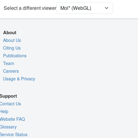
Select a different viewer
Density
Quality Assessment
Assembly Symmetry
About
Export Models
About Us
Citing Us
Export Animation
Publications
Export Geometry
Team
Careers
Usage & Privacy
Support
Contact Us
Help
Website FAQ
Glossary
Service Status