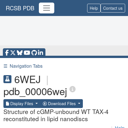
RCSB PDB
Help
Contact us
☰
Navigation Tabs
6WEJ
|
pdb_00006wej
Display Files
Download Files
Structure of cGMP-unbound WT TAX-4
reconstituted in lipid nanodiscs
|
Help