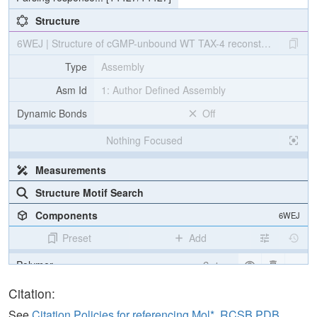
Structure
6WEJ | Structure of cGMP-unbound WT TAX-4 reconstituted in lipi
Type
Assembly
Asm Id
1: Author Defined Assembly
Dynamic Bonds
Off
Nothing Focused
Measurements
Structure Motif Search
Components
6WEJ
Preset
Add
Polymer
Cartoon
Ligand
Ball & Stick
Citation:
Ion
Ball & Stick
See
Citation Policies for referencing Mol*, RCSB PDB,