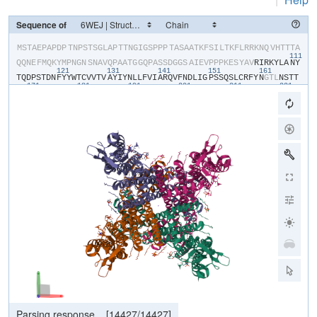
Sequence of
​M​
​S​
​T​
​A​
​E​
​P​
​A​
​P​
​D​
​P​
​T​
​N​
​P​
​S​
​T​
​S​
​G​
​L​
​A​
​P​
​T​
​T​
​N​
​G​
​I​
​G​
​S​
​P​
​P​
​P​
​T​
​A​
​S​
​A​
​A​
​T​
​K​
​F​
​S​
​I​
​L​
​T​
​K​
​F​
​L​
​R​
​R​
​K​
​N​
​Q​
​V​
​H​
​T​
​T​
​T​
​A​
111
Q​
​Q​
​N​
​E​
​F​
​M​
​Q​
​K​
​Y​
​M​
​P​
​N​
​G​
​N​
​S​
​N​
​A​
​V​
​Q​
​P​
​A​
​A​
​T​
​G​
​G​
​Q​
​P​
​A​
​S​
​S​
​D​
​G​
​G​
​S​
​A​
​I​
​E​
​V​
​P​
​P​
​P​
​K​
​E​
​S​
​Y​
​A​
​V​
​R​
​I​
​R​
​K​
​Y​
​L​
​A​
​N​
​Y​
121
131
141
151
161
T​
​Q​
​D​
​P​
​S​
​T​
​D​
​N​
​F​
​Y​
​Y​
​W​
​T​
​C​
​V​
​V​
​T​
​V​
​A​
​Y​
​I​
​Y​
​N​
​L​
​L​
​F​
​V​
​I​
​A​
​R​
​Q​
​V​
​F​
​N​
​D​
​L​
​I​
​G​
​P​
​S​
​S​
​Q​
​S​
​L​
​C​
​R​
​F​
​Y​
​N​
​G​
​T​
​L​
​N​
​S​
​T​
​T​
171
181
191
201
211
221
Q​
​V​
​E​
​C​
​T​
​Y​
​N​
​M​
​L​
​T​
​N​
​M​
​K​
​E​
​M​
​P​
​T​
​Y​
​S​
​Q​
​Y​
​P​
​D​
​L​
​G​
​W​
​S​
​K​
​Y​
​W​
​H​
​F​
​R​
​M​
​L​
​W​
​V​
​F​
​F​
​D​
​L​
​L​
​M​
​D​
​C​
​V​
​Y​
​L​
​I​
​D​
​T​
​F​
​L​
​N​
​Y​
​R​
231
241
251
261
271
28
M​
​G​
​Y​
​M​
​D​
​Q​
​G​
​L​
​V​
​V​
​R​
​E​
​A​
​E​
​K​
​V​
​T​
​K​
​A​
​Y​
​W​
​Q​
​S​
​K​
​Q​
​Y​
​R​
​I​
​D​
​G​
​I​
​S​
​L​
​I​
​P​
​L​
​D​
​Y​
​I​
​L​
​G​
​W​
​P​
​I​
​P​
​Y​
​I​
​N​
​W​
​R​
​G​
​L​
​P​
​I​
​L​
​R​
291
301
311
321
331
L​
​N​
​R​
​L​
​I​
​R​
​Y​
​K​
​R​
​V​
​R​
​N​
​C​
​L​
​E​
​R​
​T​
​E​
​T​
​R​
​S​
​S​
​M​
​P​
​N​
​A​
​F​
​R​
​V​
​V​
​V​
​V​
​V​
​W​
​Y​
​I​
​V​
​I​
​I​
​I​
​H​
​W​
​N​
​A​
​C​
​L​
​Y​
​F​
​W​
​I​
​S​
​E​
​W​
​I​
​G​
​L​
341
351
361
371
381
391
G​
​T​
​D​
​A​
​W​
​V​
​Y​
​G​
​H​
​L​
​N​
​K​
​Q​
​S​
​L​
​P​
​D​
​D​
​I​
​T​
​D​
​T​
​L​
​L​
​R​
​R​
​Y​
​V​
​Y​
​S​
​F​
​Y​
​W​
​S​
​T​
​L​
​I​
​L​
​T​
​T​
​I​
​G​
​E​
​V​
​P​
​S​
​P​
​V​
​R​
​N​
​I​
​E​
​Y​
​A​
​F​
​V​
401
411
421
431
441
T​
​L​
​D​
​L​
​M​
​C​
​G​
​V​
​L​
​I​
​F​
​A​
​T​
​I​
​V​
​G​
​N​
​V​
​G​
​S​
​M​
​I​
​S​
​N​
​M​
​S​
​A​
​A​
​R​
​T​
​E​
​F​
​Q​
​N​
​K​
​M​
​D​
​G​
​I​
​K​
​Q​
​Y​
​M​
​E​
​L​
​R​
​K​
​V​
​S​
​K​
​Q​
​L​
​E​
​I​
​R​
​V​
451
461
471
481
491
501
I​
​K​
​W​
​F​
​D​
​Y​
​L​
​W​
​T​
​N​
​K​
​Q​
​S​
​L​
​S​
​D​
​Q​
​Q​
​V​
​L​
​K​
​V​
​L​
​P​
​D​
​K​
​L​
​Q​
​A​
​E​
​I​
​A​
​M​
​Q​
​V​
​H​
​F​
​E​
​T​
​L​
​R​
​K​
​V​
​R​
​I​
​F​
​Q​
​D​
​C​
​E​
​A​
​G​
​L​
​L​
​A​
​E​
511
521
531
541
551
56
L​
​V​
​L​
​K​
​L​
​Q​
​L​
​Q​
​V​
​F​
​S​
​P​
​G​
​D​
​F​
​I​
​C​
​K​
​K​
​G​
​D​
​I​
​G​
​R​
​E​
​M​
​Y​
​I​
​V​
​K​
​R​
​G​
​R​
​L​
​Q​
​V​
​V​
​D​
​D​
​D​
​G​
​K​
​K​
​V​
​F​
​V​
​T​
​L​
​Q​
​E​
​G​
​S​
​V​
​F​
​G​
​E​
571
581
591
601
611
L​
​S​
​I​
​L​
​N​
​I​
​A​
​G​
​S​
​K​
​N​
​G​
​N​
​R​
​R​
​T​
​A​
​N​
​V​
​R​
​S​
​V​
​G​
​Y​
​T​
​D​
​L​
​F​
​V​
​L​
​S​
​K​
​T​
​D​
​L​
​W​
​N​
​A​
​L​
​R​
​E​
​Y​
​P​
​D​
​A​
​R​
​K​
​L​
​L​
​L​
​A​
​K​
​G​
​R​
​E​
​I​
L​
​K​
​K​
​D​
​N​
​L​
​L​
​D​
​E​
​N​
​A​
​P​
​E​
​E​
​Q​
​K​
​T​
​V​
​E​
​E​
​I​
​A​
​E​
​H​
​L​
​N​
​N​
​A​
​V​
​K​
​V​
​L​
​Q​
​T​
​R​
​M​
​A​
​R​
​L​
​I​
​V​
​E​
​H​
​S​
​S​
​T​
​E​
​G​
​K​
​L​
​M​
​K​
​R​
​I​
​E​
​M​
L​
​E​
​K​
​H​
​L​
​S​
​R​
​Y​
​K​
​A​
​L​
​A​
​R​
​R​
​Q​
​K​
​T​
​M​
​H​
​G​
​V​
​S​
​I​
​D​
​G​
​G​
​D​
​I​
​S​
​T​
​D​
​G​
​V​
​D​
​E​
​R​
​V​
​R​
​P​
​P​
​R​
​L​
​R​
​Q​
​T​
​K​
​T​
​I​
​D​
​L​
​P​
​T​
​G​
​T​
​E​
​S​
E​
​S​
​L​
​L​
​K​
Parsing response...
[
14427
/
14427
]