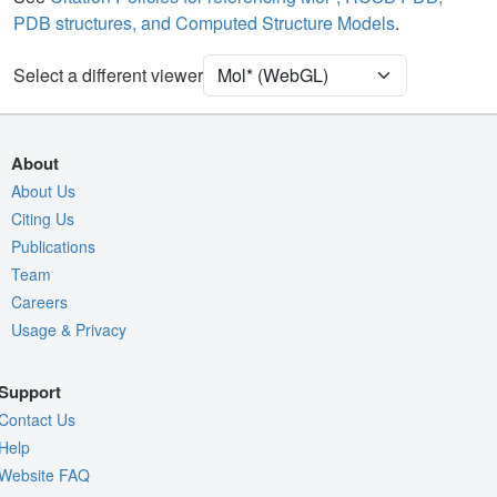
PDB structures, and Computed Structure Models
.
Density
Select a different viewer
Quality Assessment
Assembly Symmetry
Export Models
About
Export Animation
About Us
Export Geometry
Citing Us
Publications
Team
Careers
Usage & Privacy
Support
Contact Us
Help
Website FAQ