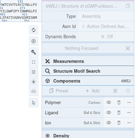
21
131
​Y​
​W​
​T​
​C​
​V​
​V​
​T​
​V​
​A​
​Y​
​I​
​Y​
​N​
​L​
​L​
​F​
​V​
6WEJ | Structure of cGMP-unbound WT TAX-4 re
261
271
​Y​
​I​
​L​
​G​
​W​
​P​
​I​
​P​
​Y​
​I​
​N​
​W​
​R​
​G​
​L​
​P​
​I​
Type
Assembly
401
411
​L​
​I​
​F​
​A​
​T​
​I​
​V​
​G​
​N​
​V​
​G​
​S​
​M​
​I​
​S​
​N​
​M​
541
551
​V​
​V​
​D​
​D​
​D​
​G​
​K​
​K​
​V​
​F​
​V​
​T​
​L​
​Q​
​E​
​G​
​S​
Asm Id
1: Author Defined Assembly
​R​
​Y​
​K​
​A​
​L​
​A​
​R​
​R​
​Q​
​K​
​T​
​M​
​H​
​G​
​V​
​S​
​I​
Dynamic Bonds
Off
Nothing Focused
Measurements
Structure Motif Search
Components
6WEJ
Preset
Add
Polymer
Cartoon
Ligand
Ball & Stick
Ion
Ball & Stick
Density