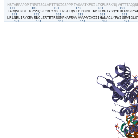
​M​
​S​
​T​
​A​
​E​
​P​
​A​
​P​
​D​
​P​
​T​
​N​
​P​
​S​
​T​
​S​
​G​
​L​
​A​
​P​
​T​
​T​
​N​
​G​
​I​
​G​
​S​
​P​
​P​
​P​
​T​
​A​
​S​
​A​
​A​
​T​
​K​
​F​
​S​
​I​
​L​
​T​
​K​
​F​
​L​
​R​
​R​
​K​
​N​
​Q​
​V​
​H​
​T​
​T​
​T​
​A​
​Q​
​Q​
​N​
​
141
151
161
171
181
191
I​
​A​
​R​
​Q​
​V​
​F​
​N​
​D​
​L​
​I​
​G​
​P​
​S​
​S​
​Q​
​S​
​L​
​C​
​R​
​F​
​Y​
​N​
​G​
​T​
​L​
​N​
​S​
​T​
​T​
​Q​
​V​
​E​
​C​
​T​
​Y​
​N​
​M​
​L​
​T​
​N​
​M​
​K​
​E​
​M​
​P​
​T​
​Y​
​S​
​Q​
​Y​
​P​
​D​
​L​
​G​
​W​
​S​
​K​
​Y​
​W​
​
281
291
301
311
321
331
L​
​R​
​L​
​N​
​R​
​L​
​I​
​R​
​Y​
​K​
​R​
​V​
​R​
​N​
​C​
​L​
​E​
​R​
​T​
​E​
​T​
​R​
​S​
​S​
​M​
​P​
​N​
​A​
​F​
​R​
​V​
​V​
​V​
​V​
​V​
​W​
​Y​
​I​
​V​
​I​
​I​
​I​
​H​
​W​
​N​
​A​
​C​
​L​
​Y​
​F​
​W​
​I​
​S​
​E​
​W​
​I​
​G​
​L​
​G​
​
421
431
441
451
461
471
S​
​A​
​A​
​R​
​T​
​E​
​F​
​Q​
​N​
​K​
​M​
​D​
​G​
​I​
​K​
​Q​
​Y​
​M​
​E​
​L​
​R​
​K​
​V​
​S​
​K​
​Q​
​L​
​E​
​I​
​R​
​V​
​I​
​K​
​W​
​F​
​D​
​Y​
​L​
​W​
​T​
​N​
​K​
​Q​
​S​
​L​
​S​
​D​
​Q​
​Q​
​V​
​L​
​K​
​V​
​L​
​P​
​D​
​K​
​L​
​Q​
​
561
571
581
591
601
611
V​
​F​
​G​
​E​
​L​
​S​
​I​
​L​
​N​
​I​
​A​
​G​
​S​
​K​
​N​
​G​
​N​
​R​
​R​
​T​
​A​
​N​
​V​
​R​
​S​
​V​
​G​
​Y​
​T​
​D​
​L​
​F​
​V​
​L​
​S​
​K​
​T​
​D​
​L​
​W​
​N​
​A​
​L​
​R​
​E​
​Y​
​P​
​D​
​A​
​R​
​K​
​L​
​L​
​L​
​A​
​K​
​G​
​R​
​E​
​
D​
​G​
​G​
​D​
​I​
​S​
​T​
​D​
​G​
​V​
​D​
​E​
​R​
​V​
​R​
​P​
​P​
​R​
​L​
​R​
​Q​
​T​
​K​
​T​
​I​
​D​
​L​
​P​
​T​
​G​
​T​
​E​
​S​
​E​
​S​
​L​
​L​
​K​