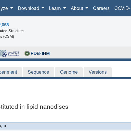
lyze
Download
Learn
About
Careers
COVID-
2,058
ted Structure
ls (CSM)
periment
Sequence
Genome
Versions
tuted in lipid nanodiscs