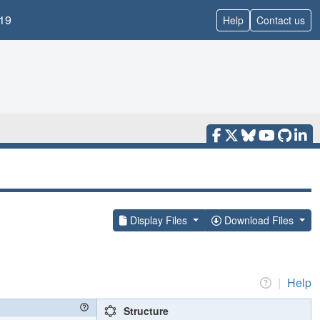
19
Help
Contact us
Display Files
Download Files
|
Help
Structure