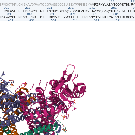
111
1
E​
​F​
​M​
​Q​
​K​
​Y​
​M​
​P​
​N​
​G​
​N​
​S​
​N​
​A​
​V​
​Q​
​P​
​A​
​A​
​T​
​G​
​G​
​Q​
​P​
​A​
​S​
​S​
​D​
​G​
​G​
​S​
​A​
​I​
​E​
​V​
​P​
​P​
​P​
​K​
​E​
​S​
​Y​
​A​
​V​
​R​
​I​
​R​
​K​
​Y​
​L​
​A​
​N​
​Y​
​T​
​Q​
​D​
​P​
​S​
​T​
​D​
​N​
​F​
​Y​
201
211
221
231
241
251
H​
​F​
​R​
​M​
​L​
​W​
​V​
​F​
​F​
​D​
​L​
​L​
​M​
​D​
​C​
​V​
​Y​
​L​
​I​
​D​
​T​
​F​
​L​
​N​
​Y​
​R​
​M​
​G​
​Y​
​M​
​D​
​Q​
​G​
​L​
​V​
​V​
​R​
​E​
​A​
​E​
​K​
​V​
​T​
​K​
​A​
​Y​
​W​
​Q​
​S​
​K​
​Q​
​Y​
​R​
​I​
​D​
​G​
​I​
​S​
​L​
​I​
​P​
​L​
​D​
341
351
361
371
381
391
T​
​D​
​A​
​W​
​V​
​Y​
​G​
​H​
​L​
​N​
​K​
​Q​
​S​
​L​
​P​
​D​
​D​
​I​
​T​
​D​
​T​
​L​
​L​
​R​
​R​
​Y​
​V​
​Y​
​S​
​F​
​Y​
​W​
​S​
​T​
​L​
​I​
​L​
​T​
​T​
​I​
​G​
​E​
​V​
​P​
​S​
​P​
​V​
​R​
​N​
​I​
​E​
​Y​
​A​
​F​
​V​
​T​
​L​
​D​
​L​
​M​
​C​
​G​
​V​
481
491
501
511
521
531
A​
​E​
​I​
​A​
​M​
​Q​
​V​
​H​
​F​
​E​
​T​
​L​
​R​
​K​
​V​
​R​
​I​
​F​
​Q​
​D​
​C​
​E​
​A​
​G​
​L​
​L​
​A​
​E​
​L​
​V​
​L​
​K​
​L​
​Q​
​L​
​Q​
​V​
​F​
​S​
​P​
​G​
​D​
​F​
​I​
​C​
​K​
​K​
​G​
​D​
​I​
​G​
​R​
​E​
​M​
​Y​
​I​
​V​
​K​
​R​
​G​
​R​
​L​
​Q​
I​
​L​
​K​
​K​
​D​
​N​
​L​
​L​
​D​
​E​
​N​
​A​
​P​
​E​
​E​
​Q​
​K​
​T​
​V​
​E​
​E​
​I​
​A​
​E​
​H​
​L​
​N​
​N​
​A​
​V​
​K​
​V​
​L​
​Q​
​T​
​R​
​M​
​A​
​R​
​L​
​I​
​V​
​E​
​H​
​S​
​S​
​T​
​E​
​G​
​K​
​L​
​M​
​K​
​R​
​I​
​E​
​M​
​L​
​E​
​K​
​H​
​L​
​S​