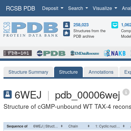
RCSB PDB
Deposit
Search
Visualize
Ana
258,023
1,06
Structures from the
Compu
PDB archive
Mode
Structure Summary
Structure
Annotations
Ex
6WEJ
|
pdb_00006wej
Structure of cGMP-unbound WT TAX-4 reconsti
Sequence of