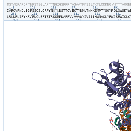
​M​
​S​
​T​
​A​
​E​
​P​
​A​
​P​
​D​
​P​
​T​
​N​
​P​
​S​
​T​
​S​
​G​
​L​
​A​
​P​
​T​
​T​
​N​
​G​
​I​
​G​
​S​
​P​
​P​
​P​
​T​
​A​
​S​
​A​
​A​
​T​
​K​
​F​
​S​
​I​
​L​
​T​
​K​
​F​
​L​
​R​
​R​
​K​
​N​
​Q​
​V​
​H​
​T​
​T​
​T​
​A​
​Q​
​Q​
​N​
​
141
151
161
171
181
191
I​
​A​
​R​
​Q​
​V​
​F​
​N​
​D​
​L​
​I​
​G​
​P​
​S​
​S​
​Q​
​S​
​L​
​C​
​R​
​F​
​Y​
​N​
​G​
​T​
​L​
​N​
​S​
​T​
​T​
​Q​
​V​
​E​
​C​
​T​
​Y​
​N​
​M​
​L​
​T​
​N​
​M​
​K​
​E​
​M​
​P​
​T​
​Y​
​S​
​Q​
​Y​
​P​
​D​
​L​
​G​
​W​
​S​
​K​
​Y​
​W​
​
281
291
301
311
321
331
L​
​R​
​L​
​N​
​R​
​L​
​I​
​R​
​Y​
​K​
​R​
​V​
​R​
​N​
​C​
​L​
​E​
​R​
​T​
​E​
​T​
​R​
​S​
​S​
​M​
​P​
​N​
​A​
​F​
​R​
​V​
​V​
​V​
​V​
​V​
​W​
​Y​
​I​
​V​
​I​
​I​
​I​
​H​
​W​
​N​
​A​
​C​
​L​
​Y​
​F​
​W​
​I​
​S​
​E​
​W​
​I​
​G​
​L​
​G​
​
421
431
441
451
461
471
S​
​A​
​A​
​R​
​T​
​E​
​F​
​Q​
​N​
​K​
​M​
​D​
​G​
​I​
​K​
​Q​
​Y​
​M​
​E​
​L​
​R​
​K​
​V​
​S​
​K​
​Q​
​L​
​E​
​I​
​R​
​V​
​I​
​K​
​W​
​F​
​D​
​Y​
​L​
​W​
​T​
​N​
​K​
​Q​
​S​
​L​
​S​
​D​
​Q​
​Q​
​V​
​L​
​K​
​V​
​L​
​P​
​D​
​K​
​L​
​Q​
​
561
571
581
591
601
611
V​
​F​
​G​
​E​
​L​
​S​
​I​
​L​
​N​
​I​
​A​
​G​
​S​
​K​
​N​
​G​
​N​
​R​
​R​
​T​
​A​
​N​
​V​
​R​
​S​
​V​
​G​
​Y​
​T​
​D​
​L​
​F​
​V​
​L​
​S​
​K​
​T​
​D​
​L​
​W​
​N​
​A​
​L​
​R​
​E​
​Y​
​P​
​D​
​A​
​R​
​K​
​L​
​L​
​L​
​A​
​K​
​G​
​R​
​E​
​
D​
​G​
​G​
​D​
​I​
​S​
​T​
​D​
​G​
​V​
​D​
​E​
​R​
​V​
​R​
​P​
​P​
​R​
​L​
​R​
​Q​
​T​
​K​
​T​
​I​
​D​
​L​
​P​
​T​
​G​
​T​
​E​
​S​
​E​
​S​
​L​
​L​
​K​