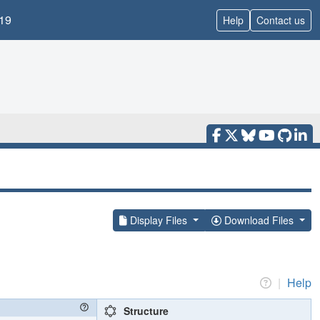
19
Help
Contact us
Display Files
Download Files
|
Help
Structure