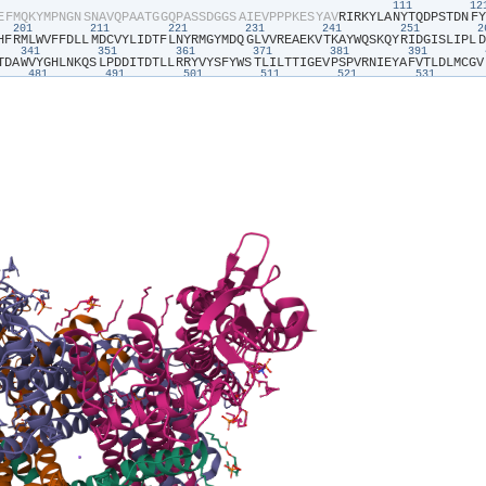
111
1
E​
​F​
​M​
​Q​
​K​
​Y​
​M​
​P​
​N​
​G​
​N​
​S​
​N​
​A​
​V​
​Q​
​P​
​A​
​A​
​T​
​G​
​G​
​Q​
​P​
​A​
​S​
​S​
​D​
​G​
​G​
​S​
​A​
​I​
​E​
​V​
​P​
​P​
​P​
​K​
​E​
​S​
​Y​
​A​
​V​
​R​
​I​
​R​
​K​
​Y​
​L​
​A​
​N​
​Y​
​T​
​Q​
​D​
​P​
​S​
​T​
​D​
​N​
​F​
​Y​
201
211
221
231
241
251
H​
​F​
​R​
​M​
​L​
​W​
​V​
​F​
​F​
​D​
​L​
​L​
​M​
​D​
​C​
​V​
​Y​
​L​
​I​
​D​
​T​
​F​
​L​
​N​
​Y​
​R​
​M​
​G​
​Y​
​M​
​D​
​Q​
​G​
​L​
​V​
​V​
​R​
​E​
​A​
​E​
​K​
​V​
​T​
​K​
​A​
​Y​
​W​
​Q​
​S​
​K​
​Q​
​Y​
​R​
​I​
​D​
​G​
​I​
​S​
​L​
​I​
​P​
​L​
​D​
341
351
361
371
381
391
T​
​D​
​A​
​W​
​V​
​Y​
​G​
​H​
​L​
​N​
​K​
​Q​
​S​
​L​
​P​
​D​
​D​
​I​
​T​
​D​
​T​
​L​
​L​
​R​
​R​
​Y​
​V​
​Y​
​S​
​F​
​Y​
​W​
​S​
​T​
​L​
​I​
​L​
​T​
​T​
​I​
​G​
​E​
​V​
​P​
​S​
​P​
​V​
​R​
​N​
​I​
​E​
​Y​
​A​
​F​
​V​
​T​
​L​
​D​
​L​
​M​
​C​
​G​
​V​
481
491
501
511
521
531
A​
​E​
​I​
​A​
​M​
​Q​
​V​
​H​
​F​
​E​
​T​
​L​
​R​
​K​
​V​
​R​
​I​
​F​
​Q​
​D​
​C​
​E​
​A​
​G​
​L​
​L​
​A​
​E​
​L​
​V​
​L​
​K​
​L​
​Q​
​L​
​Q​
​V​
​F​
​S​
​P​
​G​
​D​
​F​
​I​
​C​
​K​
​K​
​G​
​D​
​I​
​G​
​R​
​E​
​M​
​Y​
​I​
​V​
​K​
​R​
​G​
​R​
​L​
​Q​
I​
​L​
​K​
​K​
​D​
​N​
​L​
​L​
​D​
​E​
​N​
​A​
​P​
​E​
​E​
​Q​
​K​
​T​
​V​
​E​
​E​
​I​
​A​
​E​
​H​
​L​
​N​
​N​
​A​
​V​
​K​
​V​
​L​
​Q​
​T​
​R​
​M​
​A​
​R​
​L​
​I​
​V​
​E​
​H​
​S​
​S​
​T​
​E​
​G​
​K​
​L​
​M​
​K​
​R​
​I​
​E​
​M​
​L​
​E​
​K​
​H​
​L​
​S​