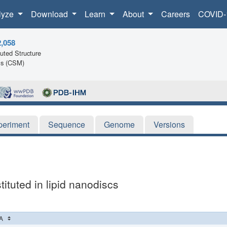
lyze
Download
Learn
About
Careers
COVID-
2,058
ted Structure
ls (CSM)
periment
Sequence
Genome
Versions
tuted in lipid nanodiscs