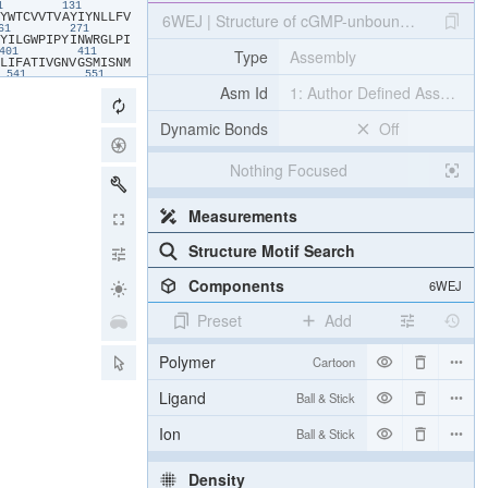
21
131
​Y​
​W​
​T​
​C​
​V​
​V​
​T​
​V​
​A​
​Y​
​I​
​Y​
​N​
​L​
​L​
​F​
​V​
6WEJ | Structure of cGMP-unbound WT TAX-4 re
261
271
​Y​
​I​
​L​
​G​
​W​
​P​
​I​
​P​
​Y​
​I​
​N​
​W​
​R​
​G​
​L​
​P​
​I​
Type
Assembly
401
411
​L​
​I​
​F​
​A​
​T​
​I​
​V​
​G​
​N​
​V​
​G​
​S​
​M​
​I​
​S​
​N​
​M​
541
551
​V​
​V​
​D​
​D​
​D​
​G​
​K​
​K​
​V​
​F​
​V​
​T​
​L​
​Q​
​E​
​G​
​S​
Asm Id
1: Author Defined Assembly
​R​
​Y​
​K​
​A​
​L​
​A​
​R​
​R​
​Q​
​K​
​T​
​M​
​H​
​G​
​V​
​S​
​I​
Dynamic Bonds
Off
Nothing Focused
Measurements
Structure Motif Search
Components
6WEJ
Preset
Add
Polymer
Cartoon
Ligand
Ball & Stick
Ion
Ball & Stick
Density