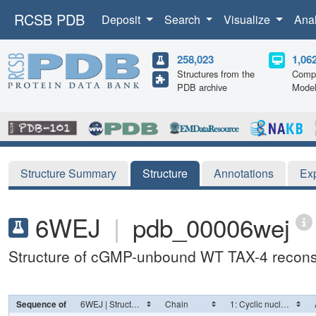
RCSB PDB
Deposit
Search
Visualize
Ana
258,023
1,06
Structures from the
Compu
PDB archive
Mode
Structure Summary
Structure
Annotations
Ex
6WEJ
|
pdb_00006wej
Structure of cGMP-unbound WT TAX-4 reconsti
Sequence of