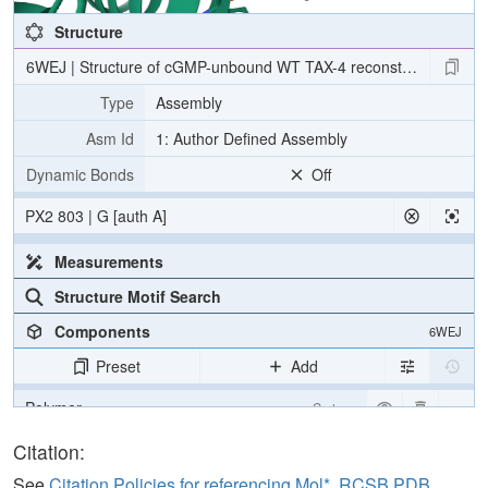
Structure
6WEJ | Structure of cGMP-unbound WT TAX-4 reconstituted in lipi
Type
Assembly
Asm Id
1: Author Defined Assembly
Dynamic Bonds
Off
PX2 803 | G [auth A]
Measurements
Structure Motif Search
Components
6WEJ
Preset
Add
Polymer
Cartoon
Ligand
Ball & Stick
Citation:
Ion
Ball & Stick
See
Citation Policies for referencing Mol*, RCSB PDB,