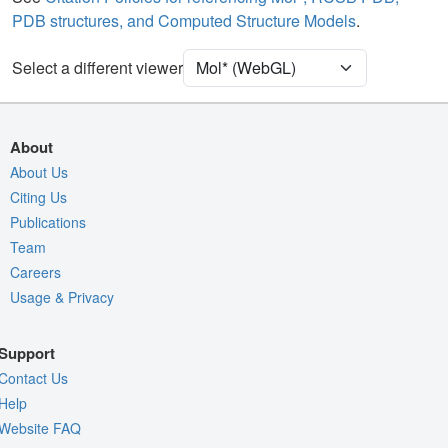
PDB structures, and Computed Structure Models
.
[Focus] Target
Ball & Stick
[Focus] Surroundings (5 Å)
2 reprs
Select a different viewer
Density
Quality Assessment
About
Assembly Symmetry
About Us
Export Models
Citing Us
Publications
Export Animation
Team
Export Geometry
Careers
Usage & Privacy
Support
Contact Us
Help
Website FAQ