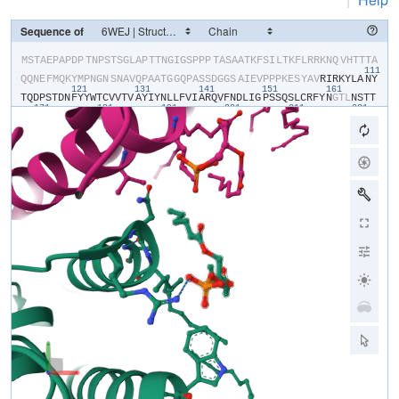
Sequence of
​M​
​S​
​T​
​A​
​E​
​P​
​A​
​P​
​D​
​P​
​T​
​N​
​P​
​S​
​T​
​S​
​G​
​L​
​A​
​P​
​T​
​T​
​N​
​G​
​I​
​G​
​S​
​P​
​P​
​P​
​T​
​A​
​S​
​A​
​A​
​T​
​K​
​F​
​S​
​I​
​L​
​T​
​K​
​F​
​L​
​R​
​R​
​K​
​N​
​Q​
​V​
​H​
​T​
​T​
​T​
​A​
111
Q​
​Q​
​N​
​E​
​F​
​M​
​Q​
​K​
​Y​
​M​
​P​
​N​
​G​
​N​
​S​
​N​
​A​
​V​
​Q​
​P​
​A​
​A​
​T​
​G​
​G​
​Q​
​P​
​A​
​S​
​S​
​D​
​G​
​G​
​S​
​A​
​I​
​E​
​V​
​P​
​P​
​P​
​K​
​E​
​S​
​Y​
​A​
​V​
​R​
​I​
​R​
​K​
​Y​
​L​
​A​
​N​
​Y​
121
131
141
151
161
T​
​Q​
​D​
​P​
​S​
​T​
​D​
​N​
​F​
​Y​
​Y​
​W​
​T​
​C​
​V​
​V​
​T​
​V​
​A​
​Y​
​I​
​Y​
​N​
​L​
​L​
​F​
​V​
​I​
​A​
​R​
​Q​
​V​
​F​
​N​
​D​
​L​
​I​
​G​
​P​
​S​
​S​
​Q​
​S​
​L​
​C​
​R​
​F​
​Y​
​N​
​G​
​T​
​L​
​N​
​S​
​T​
​T​
171
181
191
201
211
221
Q​
​V​
​E​
​C​
​T​
​Y​
​N​
​M​
​L​
​T​
​N​
​M​
​K​
​E​
​M​
​P​
​T​
​Y​
​S​
​Q​
​Y​
​P​
​D​
​L​
​G​
​W​
​S​
​K​
​Y​
​W​
​H​
​F​
​R​
​M​
​L​
​W​
​V​
​F​
​F​
​D​
​L​
​L​
​M​
​D​
​C​
​V​
​Y​
​L​
​I​
​D​
​T​
​F​
​L​
​N​
​Y​
​R​
231
241
251
261
271
28
M​
​G​
​Y​
​M​
​D​
​Q​
​G​
​L​
​V​
​V​
​R​
​E​
​A​
​E​
​K​
​V​
​T​
​K​
​A​
​Y​
​W​
​Q​
​S​
​K​
​Q​
​Y​
​R​
​I​
​D​
​G​
​I​
​S​
​L​
​I​
​P​
​L​
​D​
​Y​
​I​
​L​
​G​
​W​
​P​
​I​
​P​
​Y​
​I​
​N​
​W​
​R​
​G​
​L​
​P​
​I​
​L​
​R​
291
301
311
321
331
L​
​N​
​R​
​L​
​I​
​R​
​Y​
​K​
​R​
​V​
​R​
​N​
​C​
​L​
​E​
​R​
​T​
​E​
​T​
​R​
​S​
​S​
​M​
​P​
​N​
​A​
​F​
​R​
​V​
​V​
​V​
​V​
​V​
​W​
​Y​
​I​
​V​
​I​
​I​
​I​
​H​
​W​
​N​
​A​
​C​
​L​
​Y​
​F​
​W​
​I​
​S​
​E​
​W​
​I​
​G​
​L​
341
351
361
371
381
391
G​
​T​
​D​
​A​
​W​
​V​
​Y​
​G​
​H​
​L​
​N​
​K​
​Q​
​S​
​L​
​P​
​D​
​D​
​I​
​T​
​D​
​T​
​L​
​L​
​R​
​R​
​Y​
​V​
​Y​
​S​
​F​
​Y​
​W​
​S​
​T​
​L​
​I​
​L​
​T​
​T​
​I​
​G​
​E​
​V​
​P​
​S​
​P​
​V​
​R​
​N​
​I​
​E​
​Y​
​A​
​F​
​V​
401
411
421
431
441
T​
​L​
​D​
​L​
​M​
​C​
​G​
​V​
​L​
​I​
​F​
​A​
​T​
​I​
​V​
​G​
​N​
​V​
​G​
​S​
​M​
​I​
​S​
​N​
​M​
​S​
​A​
​A​
​R​
​T​
​E​
​F​
​Q​
​N​
​K​
​M​
​D​
​G​
​I​
​K​
​Q​
​Y​
​M​
​E​
​L​
​R​
​K​
​V​
​S​
​K​
​Q​
​L​
​E​
​I​
​R​
​V​
451
461
471
481
491
501
I​
​K​
​W​
​F​
​D​
​Y​
​L​
​W​
​T​
​N​
​K​
​Q​
​S​
​L​
​S​
​D​
​Q​
​Q​
​V​
​L​
​K​
​V​
​L​
​P​
​D​
​K​
​L​
​Q​
​A​
​E​
​I​
​A​
​M​
​Q​
​V​
​H​
​F​
​E​
​T​
​L​
​R​
​K​
​V​
​R​
​I​
​F​
​Q​
​D​
​C​
​E​
​A​
​G​
​L​
​L​
​A​
​E​
511
521
531
541
551
56
L​
​V​
​L​
​K​
​L​
​Q​
​L​
​Q​
​V​
​F​
​S​
​P​
​G​
​D​
​F​
​I​
​C​
​K​
​K​
​G​
​D​
​I​
​G​
​R​
​E​
​M​
​Y​
​I​
​V​
​K​
​R​
​G​
​R​
​L​
​Q​
​V​
​V​
​D​
​D​
​D​
​G​
​K​
​K​
​V​
​F​
​V​
​T​
​L​
​Q​
​E​
​G​
​S​
​V​
​F​
​G​
​E​
571
581
591
601
611
L​
​S​
​I​
​L​
​N​
​I​
​A​
​G​
​S​
​K​
​N​
​G​
​N​
​R​
​R​
​T​
​A​
​N​
​V​
​R​
​S​
​V​
​G​
​Y​
​T​
​D​
​L​
​F​
​V​
​L​
​S​
​K​
​T​
​D​
​L​
​W​
​N​
​A​
​L​
​R​
​E​
​Y​
​P​
​D​
​A​
​R​
​K​
​L​
​L​
​L​
​A​
​K​
​G​
​R​
​E​
​I​
L​
​K​
​K​
​D​
​N​
​L​
​L​
​D​
​E​
​N​
​A​
​P​
​E​
​E​
​Q​
​K​
​T​
​V​
​E​
​E​
​I​
​A​
​E​
​H​
​L​
​N​
​N​
​A​
​V​
​K​
​V​
​L​
​Q​
​T​
​R​
​M​
​A​
​R​
​L​
​I​
​V​
​E​
​H​
​S​
​S​
​T​
​E​
​G​
​K​
​L​
​M​
​K​
​R​
​I​
​E​
​M​
L​
​E​
​K​
​H​
​L​
​S​
​R​
​Y​
​K​
​A​
​L​
​A​
​R​
​R​
​Q​
​K​
​T​
​M​
​H​
​G​
​V​
​S​
​I​
​D​
​G​
​G​
​D​
​I​
​S​
​T​
​D​
​G​
​V​
​D​
​E​
​R​
​V​
​R​
​P​
​P​
​R​
​L​
​R​
​Q​
​T​
​K​
​T​
​I​
​D​
​L​
​P​
​T​
​G​
​T​
​E​
​S​
E​
​S​
​L​
​L​
​K​