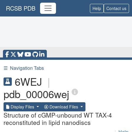
RCSB PDB
Help
Contact us
☰
Navigation Tabs
6WEJ
|
pdb_00006wej
Display Files
Download Files
Structure of cGMP-unbound WT TAX-4
reconstituted in lipid nanodiscs
|
Help