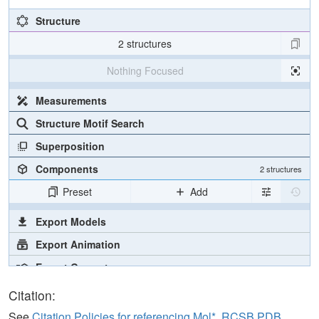
Structure
2 structures
Nothing Focused
Measurements
Structure Motif Search
Superposition
Components
2 structures
Preset
Add
Export Models
Export Animation
Export Geometry
Citation:
See
Citation Policies for referencing Mol*, RCSB PDB,