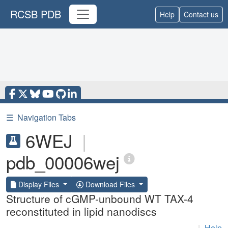
RCSB PDB
Help
Contact us
☰
Navigation Tabs
6WEJ
|
pdb_00006wej
Display Files
Download Files
Structure of cGMP-unbound WT TAX-4
reconstituted in lipid nanodiscs
|
Help