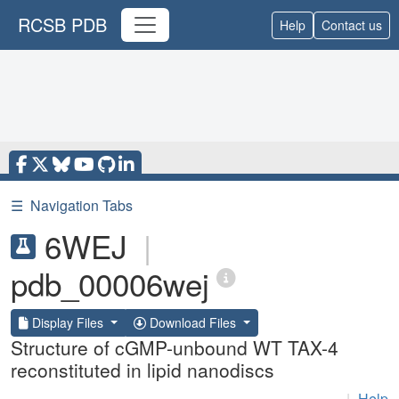
RCSB PDB
Help
Contact us
☰
Navigation Tabs
6WEJ
|
pdb_00006wej
Display Files
Download Files
Structure of cGMP-unbound WT TAX-4
reconstituted in lipid nanodiscs
|
Help