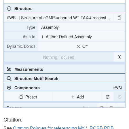
Structure
6WEJ | Structure of cGMP-unbound WT TAX-4 reconstituted in lipi
Type
Assembly
Asm Id
1: Author Defined Assembly
Dynamic Bonds
Off
Nothing Focused
Measurements
Structure Motif Search
Components
6WEJ
Preset
Add
Polymer
Cartoon
Ligand
Ball & Stick
Citation:
Ion
Ball & Stick
See
Citation Policies for referencing Mol*, RCSB PDB,