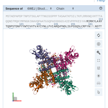
Sequence of
​M​
​S​
​T​
​A​
​E​
​P​
​A​
​P​
​D​
​P​
​T​
​N​
​P​
​S​
​T​
​S​
​G​
​L​
​A​
​P​
​T​
​T​
​N​
​G​
​I​
​G​
​S​
​P​
​P​
​P​
​T​
​A​
​S​
​A​
​A​
​T​
​K​
​F​
​S​
​I​
​L​
​T​
​K​
​F​
​L​
​R​
​R​
​K​
​N​
​Q​
​V​
​H​
​T​
​T​
​T​
​A​
111
Q​
​Q​
​N​
​E​
​F​
​M​
​Q​
​K​
​Y​
​M​
​P​
​N​
​G​
​N​
​S​
​N​
​A​
​V​
​Q​
​P​
​A​
​A​
​T​
​G​
​G​
​Q​
​P​
​A​
​S​
​S​
​D​
​G​
​G​
​S​
​A​
​I​
​E​
​V​
​P​
​P​
​P​
​K​
​E​
​S​
​Y​
​A​
​V​
​R​
​I​
​R​
​K​
​Y​
​L​
​A​
​N​
​Y​
121
131
141
151
161
T​
​Q​
​D​
​P​
​S​
​T​
​D​
​N​
​F​
​Y​
​Y​
​W​
​T​
​C​
​V​
​V​
​T​
​V​
​A​
​Y​
​I​
​Y​
​N​
​L​
​L​
​F​
​V​
​I​
​A​
​R​
​Q​
​V​
​F​
​N​
​D​
​L​
​I​
​G​
​P​
​S​
​S​
​Q​
​S​
​L​
​C​
​R​
​F​
​Y​
​N​
​G​
​T​
​L​
​N​
​S​
​T​
​T​
171
181
191
201
211
221
Q​
​V​
​E​
​C​
​T​
​Y​
​N​
​M​
​L​
​T​
​N​
​M​
​K​
​E​
​M​
​P​
​T​
​Y​
​S​
​Q​
​Y​
​P​
​D​
​L​
​G​
​W​
​S​
​K​
​Y​
​W​
​H​
​F​
​R​
​M​
​L​
​W​
​V​
​F​
​F​
​D​
​L​
​L​
​M​
​D​
​C​
​V​
​Y​
​L​
​I​
​D​
​T​
​F​
​L​
​N​
​Y​
​R​
231
241
251
261
271
28
M​
​G​
​Y​
​M​
​D​
​Q​
​G​
​L​
​V​
​V​
​R​
​E​
​A​
​E​
​K​
​V​
​T​
​K​
​A​
​Y​
​W​
​Q​
​S​
​K​
​Q​
​Y​
​R​
​I​
​D​
​G​
​I​
​S​
​L​
​I​
​P​
​L​
​D​
​Y​
​I​
​L​
​G​
​W​
​P​
​I​
​P​
​Y​
​I​
​N​
​W​
​R​
​G​
​L​
​P​
​I​
​L​
​R​
291
301
311
321
331
L​
​N​
​R​
​L​
​I​
​R​
​Y​
​K​
​R​
​V​
​R​
​N​
​C​
​L​
​E​
​R​
​T​
​E​
​T​
​R​
​S​
​S​
​M​
​P​
​N​
​A​
​F​
​R​
​V​
​V​
​V​
​V​
​V​
​W​
​Y​
​I​
​V​
​I​
​I​
​I​
​H​
​W​
​N​
​A​
​C​
​L​
​Y​
​F​
​W​
​I​
​S​
​E​
​W​
​I​
​G​
​L​
341
351
361
371
381
391
G​
​T​
​D​
​A​
​W​
​V​
​Y​
​G​
​H​
​L​
​N​
​K​
​Q​
​S​
​L​
​P​
​D​
​D​
​I​
​T​
​D​
​T​
​L​
​L​
​R​
​R​
​Y​
​V​
​Y​
​S​
​F​
​Y​
​W​
​S​
​T​
​L​
​I​
​L​
​T​
​T​
​I​
​G​
​E​
​V​
​P​
​S​
​P​
​V​
​R​
​N​
​I​
​E​
​Y​
​A​
​F​
​V​
401
411
421
431
441
T​
​L​
​D​
​L​
​M​
​C​
​G​
​V​
​L​
​I​
​F​
​A​
​T​
​I​
​V​
​G​
​N​
​V​
​G​
​S​
​M​
​I​
​S​
​N​
​M​
​S​
​A​
​A​
​R​
​T​
​E​
​F​
​Q​
​N​
​K​
​M​
​D​
​G​
​I​
​K​
​Q​
​Y​
​M​
​E​
​L​
​R​
​K​
​V​
​S​
​K​
​Q​
​L​
​E​
​I​
​R​
​V​
451
461
471
481
491
501
I​
​K​
​W​
​F​
​D​
​Y​
​L​
​W​
​T​
​N​
​K​
​Q​
​S​
​L​
​S​
​D​
​Q​
​Q​
​V​
​L​
​K​
​V​
​L​
​P​
​D​
​K​
​L​
​Q​
​A​
​E​
​I​
​A​
​M​
​Q​
​V​
​H​
​F​
​E​
​T​
​L​
​R​
​K​
​V​
​R​
​I​
​F​
​Q​
​D​
​C​
​E​
​A​
​G​
​L​
​L​
​A​
​E​
511
521
531
541
551
56
L​
​V​
​L​
​K​
​L​
​Q​
​L​
​Q​
​V​
​F​
​S​
​P​
​G​
​D​
​F​
​I​
​C​
​K​
​K​
​G​
​D​
​I​
​G​
​R​
​E​
​M​
​Y​
​I​
​V​
​K​
​R​
​G​
​R​
​L​
​Q​
​V​
​V​
​D​
​D​
​D​
​G​
​K​
​K​
​V​
​F​
​V​
​T​
​L​
​Q​
​E​
​G​
​S​
​V​
​F​
​G​
​E​
571
581
591
601
611
L​
​S​
​I​
​L​
​N​
​I​
​A​
​G​
​S​
​K​
​N​
​G​
​N​
​R​
​R​
​T​
​A​
​N​
​V​
​R​
​S​
​V​
​G​
​Y​
​T​
​D​
​L​
​F​
​V​
​L​
​S​
​K​
​T​
​D​
​L​
​W​
​N​
​A​
​L​
​R​
​E​
​Y​
​P​
​D​
​A​
​R​
​K​
​L​
​L​
​L​
​A​
​K​
​G​
​R​
​E​
​I​
L​
​K​
​K​
​D​
​N​
​L​
​L​
​D​
​E​
​N​
​A​
​P​
​E​
​E​
​Q​
​K​
​T​
​V​
​E​
​E​
​I​
​A​
​E​
​H​
​L​
​N​
​N​
​A​
​V​
​K​
​V​
​L​
​Q​
​T​
​R​
​M​
​A​
​R​
​L​
​I​
​V​
​E​
​H​
​S​
​S​
​T​
​E​
​G​
​K​
​L​
​M​
​K​
​R​
​I​
​E​
​M​
L​
​E​
​K​
​H​
​L​
​S​
​R​
​Y​
​K​
​A​
​L​
​A​
​R​
​R​
​Q​
​K​
​T​
​M​
​H​
​G​
​V​
​S​
​I​
​D​
​G​
​G​
​D​
​I​
​S​
​T​
​D​
​G​
​V​
​D​
​E​
​R​
​V​
​R​
​P​
​P​
​R​
​L​
​R​
​Q​
​T​
​K​
​T​
​I​
​D​
​L​
​P​
​T​
​G​
​T​
​E​
​S​
E​
​S​
​L​
​L​
​K​