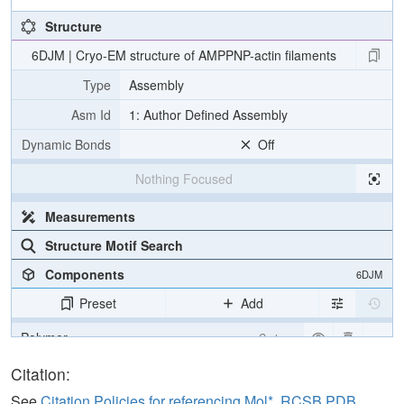
Structure
6DJM | Cryo-EM structure of AMPPNP-actin filaments
Type
Assembly
Asm Id
1: Author Defined Assembly
Dynamic Bonds
Off
Nothing Focused
Measurements
Structure Motif Search
Components
6DJM
Preset
Add
Polymer
Cartoon
Ligand
Ball & Stick
Citation:
Non-standard
Ball & Stick
See
Citation Policies for referencing Mol*, RCSB PDB,