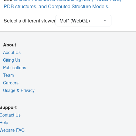
PDB structures, and Computed Structure Models
.
Water
Ball & Stick
Ion
Ball & Stick
Select a different viewer
Clashes
2 reprs
Density
About
Quality Assessment
About Us
Citing Us
Assembly Symmetry
Publications
Export Models
Team
Export Animation
Careers
Export Geometry
Usage & Privacy
Support
Contact Us
Help
Website FAQ