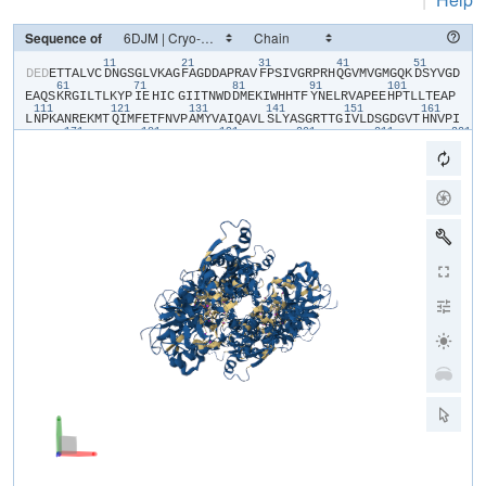
Sequence of
11
21
31
41
51
​D​
​E​
​D​
​E​
​T​
​T​
​A​
​L​
​V​
​C​
​D​
​N​
​G​
​S​
​G​
​L​
​V​
​K​
​A​
​G​
​F​
​A​
​G​
​D​
​D​
​A​
​P​
​R​
​A​
​V​
​F​
​P​
​S​
​I​
​V​
​G​
​R​
​P​
​R​
​H​
​Q​
​G​
​V​
​M​
​V​
​G​
​M​
​G​
​Q​
​K​
​D​
​S​
​Y​
​V​
​G​
​D​
61
71
81
91
101
E​
​A​
​Q​
​S​
​K​
​R​
​G​
​I​
​L​
​T​
​L​
​K​
​Y​
​P​
​I​
​E​
​HIC​
​G​
​I​
​I​
​T​
​N​
​W​
​D​
​D​
​M​
​E​
​K​
​I​
​W​
​H​
​H​
​T​
​F​
​Y​
​N​
​E​
​L​
​R​
​V​
​A​
​P​
​E​
​E​
​H​
​P​
​T​
​L​
​L​
​T​
​E​
​A​
​P​
111
121
131
141
151
161
L​
​N​
​P​
​K​
​A​
​N​
​R​
​E​
​K​
​M​
​T​
​Q​
​I​
​M​
​F​
​E​
​T​
​F​
​N​
​V​
​P​
​A​
​M​
​Y​
​V​
​A​
​I​
​Q​
​A​
​V​
​L​
​S​
​L​
​Y​
​A​
​S​
​G​
​R​
​T​
​T​
​G​
​I​
​V​
​L​
​D​
​S​
​G​
​D​
​G​
​V​
​T​
​H​
​N​
​V​
​P​
​I​
171
181
191
201
211
221
Y​
​E​
​G​
​Y​
​A​
​L​
​P​
​H​
​A​
​I​
​M​
​R​
​L​
​D​
​L​
​A​
​G​
​R​
​D​
​L​
​T​
​D​
​Y​
​L​
​M​
​K​
​I​
​L​
​T​
​E​
​R​
​G​
​Y​
​S​
​F​
​V​
​T​
​T​
​A​
​E​
​R​
​E​
​I​
​V​
​R​
​D​
​I​
​K​
​E​
​K​
​L​
​C​
​Y​
​V​
​A​
​L​
231
241
251
261
271
D​
​F​
​E​
​N​
​E​
​M​
​A​
​T​
​A​
​A​
​S​
​S​
​S​
​S​
​L​
​E​
​K​
​S​
​Y​
​E​
​L​
​P​
​D​
​G​
​Q​
​V​
​I​
​T​
​I​
​G​
​N​
​E​
​R​
​F​
​R​
​C​
​P​
​E​
​T​
​L​
​F​
​Q​
​P​
​S​
​F​
​I​
​G​
​M​
​E​
​S​
​A​
​G​
​I​
​H​
​E​
​T​
281
291
301
311
321
331
T​
​Y​
​N​
​S​
​I​
​M​
​K​
​C​
​D​
​I​
​D​
​I​
​R​
​K​
​D​
​L​
​Y​
​A​
​N​
​N​
​V​
​M​
​S​
​G​
​G​
​T​
​T​
​M​
​Y​
​P​
​G​
​I​
​A​
​D​
​R​
​M​
​Q​
​K​
​E​
​I​
​T​
​A​
​L​
​A​
​P​
​S​
​T​
​M​
​K​
​I​
​K​
​I​
​I​
​A​
​P​
​P​
341
351
361
371
E​
​R​
​K​
​Y​
​S​
​V​
​W​
​I​
​G​
​G​
​S​
​I​
​L​
​A​
​S​
​L​
​S​
​T​
​F​
​Q​
​Q​
​M​
​W​
​I​
​T​
​K​
​Q​
​E​
​Y​
​D​
​E​
​A​
​G​
​P​
​S​
​I​
​V​
​H​
​R​
​K​
​C​
​F​