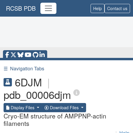
RCSB PDB
Help
Contact us
☰
Navigation Tabs
6DJM
|
pdb_00006djm
Display Files
Download Files
Cryo-EM structure of AMPPNP-actin
filaments
|
Help