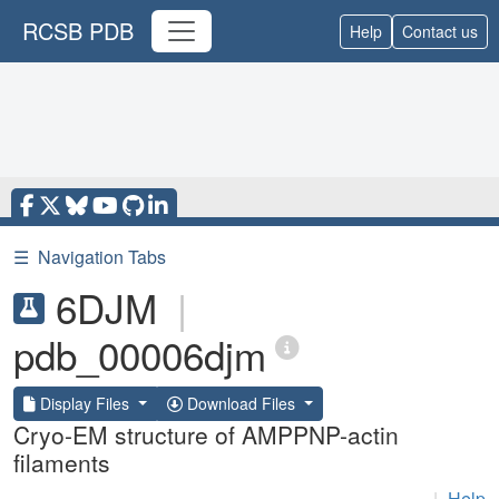
RCSB PDB
Help
Contact us
☰
Navigation Tabs
6DJM
|
pdb_00006djm
Display Files
Download Files
Cryo-EM structure of AMPPNP-actin
filaments
|
Help