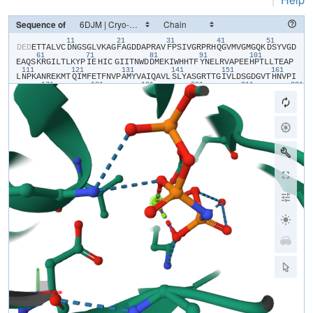
Sequence of
11
21
31
41
51
​D​
​E​
​D​
​E​
​T​
​T​
​A​
​L​
​V​
​C​
​D​
​N​
​G​
​S​
​G​
​L​
​V​
​K​
​A​
​G​
​F​
​A​
​G​
​D​
​D​
​A​
​P​
​R​
​A​
​V​
​F​
​P​
​S​
​I​
​V​
​G​
​R​
​P​
​R​
​H​
​Q​
​G​
​V​
​M​
​V​
​G​
​M​
​G​
​Q​
​K​
​D​
​S​
​Y​
​V​
​G​
​D​
61
71
81
91
101
E​
​A​
​Q​
​S​
​K​
​R​
​G​
​I​
​L​
​T​
​L​
​K​
​Y​
​P​
​I​
​E​
​HIC​
​G​
​I​
​I​
​T​
​N​
​W​
​D​
​D​
​M​
​E​
​K​
​I​
​W​
​H​
​H​
​T​
​F​
​Y​
​N​
​E​
​L​
​R​
​V​
​A​
​P​
​E​
​E​
​H​
​P​
​T​
​L​
​L​
​T​
​E​
​A​
​P​
111
121
131
141
151
161
L​
​N​
​P​
​K​
​A​
​N​
​R​
​E​
​K​
​M​
​T​
​Q​
​I​
​M​
​F​
​E​
​T​
​F​
​N​
​V​
​P​
​A​
​M​
​Y​
​V​
​A​
​I​
​Q​
​A​
​V​
​L​
​S​
​L​
​Y​
​A​
​S​
​G​
​R​
​T​
​T​
​G​
​I​
​V​
​L​
​D​
​S​
​G​
​D​
​G​
​V​
​T​
​H​
​N​
​V​
​P​
​I​
171
181
191
201
211
221
Y​
​E​
​G​
​Y​
​A​
​L​
​P​
​H​
​A​
​I​
​M​
​R​
​L​
​D​
​L​
​A​
​G​
​R​
​D​
​L​
​T​
​D​
​Y​
​L​
​M​
​K​
​I​
​L​
​T​
​E​
​R​
​G​
​Y​
​S​
​F​
​V​
​T​
​T​
​A​
​E​
​R​
​E​
​I​
​V​
​R​
​D​
​I​
​K​
​E​
​K​
​L​
​C​
​Y​
​V​
​A​
​L​
231
241
251
261
271
D​
​F​
​E​
​N​
​E​
​M​
​A​
​T​
​A​
​A​
​S​
​S​
​S​
​S​
​L​
​E​
​K​
​S​
​Y​
​E​
​L​
​P​
​D​
​G​
​Q​
​V​
​I​
​T​
​I​
​G​
​N​
​E​
​R​
​F​
​R​
​C​
​P​
​E​
​T​
​L​
​F​
​Q​
​P​
​S​
​F​
​I​
​G​
​M​
​E​
​S​
​A​
​G​
​I​
​H​
​E​
​T​
281
291
301
311
321
331
T​
​Y​
​N​
​S​
​I​
​M​
​K​
​C​
​D​
​I​
​D​
​I​
​R​
​K​
​D​
​L​
​Y​
​A​
​N​
​N​
​V​
​M​
​S​
​G​
​G​
​T​
​T​
​M​
​Y​
​P​
​G​
​I​
​A​
​D​
​R​
​M​
​Q​
​K​
​E​
​I​
​T​
​A​
​L​
​A​
​P​
​S​
​T​
​M​
​K​
​I​
​K​
​I​
​I​
​A​
​P​
​P​
341
351
361
371
E​
​R​
​K​
​Y​
​S​
​V​
​W​
​I​
​G​
​G​
​S​
​I​
​L​
​A​
​S​
​L​
​S​
​T​
​F​
​Q​
​Q​
​M​
​W​
​I​
​T​
​K​
​Q​
​E​
​Y​
​D​
​E​
​A​
​G​
​P​
​S​
​I​
​V​
​H​
​R​
​K​
​C​
​F​