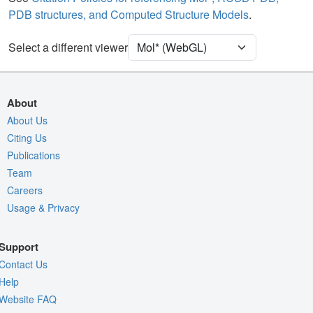
PDB structures, and Computed Structure Models
.
Water
Ball & Stick
Ion
Ball & Stick
Select a different viewer
[Focus] Target
Ball & Stick
[Focus] Surroundings (5 Å)
2 reprs
About
Density
About Us
Citing Us
Quality Assessment
Publications
Assembly Symmetry
Team
Export Models
Careers
Export Animation
Usage & Privacy
Export Geometry
Support
Contact Us
Help
Website FAQ