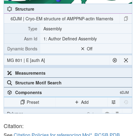
Structure
6DJM | Cryo-EM structure of AMPPNP-actin filaments
Type
Assembly
Asm Id
1: Author Defined Assembly
Dynamic Bonds
Off
MG 801 | E [auth A]
Measurements
Structure Motif Search
Components
6DJM
Preset
Add
Polymer
Cartoon
Ligand
Ball & Stick
Citation:
Non-standard
Ball & Stick
See
Citation Policies for referencing Mol*, RCSB PDB,