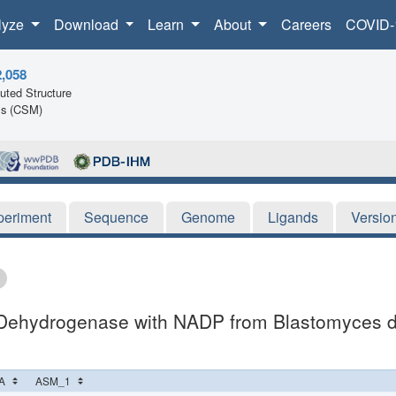
lyze
Download
Learn
About
Careers
COVID-
2,058
ted Structure
ls (CSM)
periment
Sequence
Genome
Ligands
Versio
e Dehydrogenase with NADP from Blastomyces de