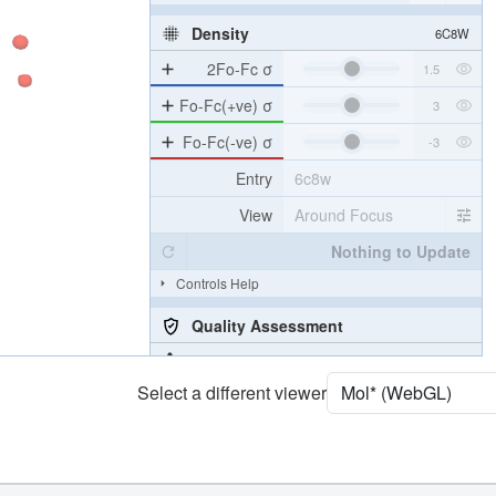
Density
6C8W
2Fo-Fc σ
Fo-Fc(+ve) σ
Fo-Fc(-ve) σ
Entry
6c8w
View
Around Focus
Nothing to Update
Controls Help
Quality Assessment
Assembly Symmetry
Select a different viewer
Export Models
Export Animation
Export Geometry