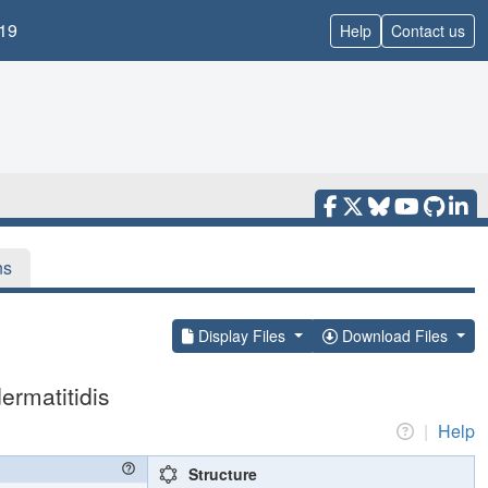
19
Help
Contact us
ns
Display Files
Download Files
rmatitidis
|
Help
Structure