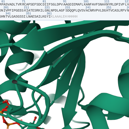
61
71
81
91
101
111
1
M​
​P​
​A​
​S​
​V​
​A​
​D​
​L​
​T​
​V​
​R​
​R​
​C​
​A​
​P​
​S​
​E​
​F​
​S​
​D​
​C​
​D​
​I​
​I​
​F​
​S​
​G​
​L​
​D​
​P​
​V​
​A​
​A​
​G​
​D​
​I​
​E​
​M​
​A​
​F​
​L​
​K​
​A​
​N​
​F​
​A​
​V​
​F​
​S​
​N​
​A​
​K​
​N​
​Y​
​R​
​L​
​D​
​P​
​I​
​V​
​P​
​L​
​V​
201
211
221
231
241
251
D​
​N​
​I​
​V​
​P​
​F​
​I​
​P​
​G​
​E​
​E​
​G​
​K​
​I​
​A​
​T​
​E​
​S​
​R​
​K​
​I​
​L​
​G​
​N​
​L​
​N​
​P​
​D​
​L​
​A​
​G​
​F​
​S​
​D​
​Q​
​Q​
​P​
​L​
​Q​
​V​
​S​
​V​
​A​
​C​
​N​
​R​
​V​
​P​
​V​
​L​
​D​
​G​
​H​
​T​
​V​
​C​
​A​
​S​
​L​
​R​
​F​
​V​
​N​
341
351
361
S​
​H​
​N​
​T​
​V​
​L​
​G​
​A​
​S​
​G​
​S​
​S​
​I​
​L​
​N​
​A​
​E​
​S​
​A​
​I​
​L​
​K​
​G​
​Y​
​I​
​K​
​L​
​A​
​A​
​A​
​L​
​E​
​H​
​H​
​H​
​H​
​H​
​H​