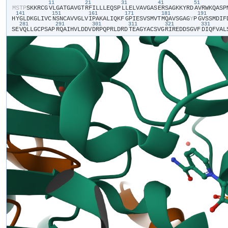
11
21
31
41
51
​M​
​S​
​T​
​P​
​S​
​K​
​K​
​R​
​C​
​G​
​V​
​L​
​G​
​A​
​T​
​G​
​A​
​V​
​G​
​T​
​R​
​F​
​I​
​L​
​L​
​L​
​E​
​Q​
​S​
​P​
​L​
​L​
​E​
​L​
​V​
​A​
​V​
​G​
​A​
​S​
​E​
​R​
​S​
​A​
​G​
​K​
​K​
​Y​
​R​
​D​
​A​
​V​
​R​
​W​
​K​
​Q​
​A​
​S​
​P​
​
141
151
161
171
181
191
H​
​Y​
​G​
​L​
​D​
​K​
​G​
​L​
​I​
​V​
​C​
​N​
​S​
​N​
​C​
​A​
​V​
​V​
​G​
​L​
​V​
​I​
​P​
​A​
​K​
​A​
​L​
​I​
​Q​
​K​
​F​
​G​
​P​
​I​
​E​
​S​
​V​
​S​
​M​
​V​
​T​
​M​
​Q​
​A​
​V​
​S​
​G​
​A​
​G​
​Y​
​P​
​G​
​V​
​S​
​S​
​M​
​D​
​I​
​F​
​
281
291
301
311
321
331
S​
​E​
​V​
​Q​
​L​
​L​
​G​
​C​
​P​
​S​
​A​
​P​
​R​
​Q​
​A​
​I​
​H​
​V​
​L​
​D​
​D​
​V​
​D​
​R​
​P​
​Q​
​P​
​R​
​L​
​D​
​R​
​D​
​T​
​E​
​A​
​G​
​Y​
​A​
​C​
​S​
​V​
​G​
​R​
​I​
​R​
​E​
​D​
​D​
​S​
​G​
​V​
​F​
​D​
​I​
​Q​
​F​
​V​
​A​
​L​
​