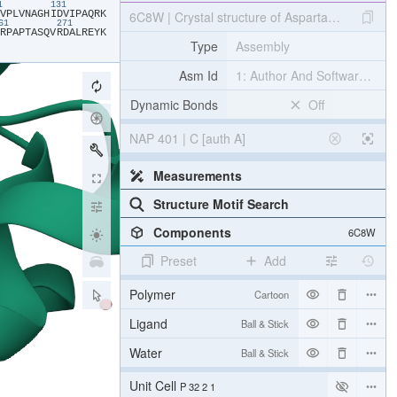
21
131
​V​
​P​
​L​
​V​
​N​
​A​
​G​
​H​
​I​
​D​
​V​
​I​
​P​
​A​
​Q​
​R​
​K​
6C8W | Crystal structure of Aspartate Semial
261
271
​R​
​P​
​A​
​P​
​T​
​A​
​S​
​Q​
​V​
​R​
​D​
​A​
​L​
​R​
​E​
​Y​
​K​
Type
Assembly
Asm Id
1: Author And Software Def
Dynamic Bonds
Off
NAP 401 | C [auth A]
Measurements
Structure Motif Search
Components
6C8W
Preset
Add
Polymer
Cartoon
Ligand
Ball & Stick
Water
Ball & Stick
Unit Cell
P 32 2 1