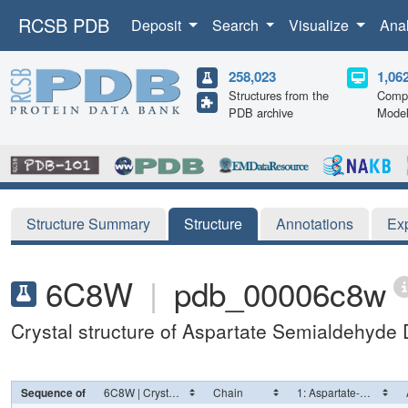
RCSB PDB
Deposit
Search
Visualize
Ana
258,023
1,06
Structures from the
Compu
PDB archive
Mode
Structure Summary
Structure
Annotations
Ex
6C8W
|
pdb_00006c8w
Crystal structure of Aspartate Semialdehyd
Sequence of