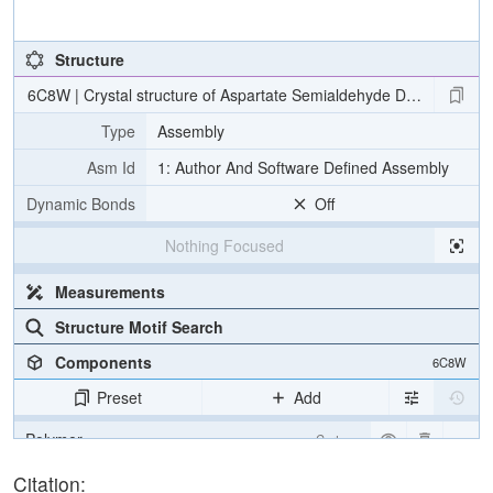
Structure
6C8W | Crystal structure of Aspartate Semialdehyde Dehydrogena
Type
Assembly
Asm Id
1: Author And Software Defined Assembly
Dynamic Bonds
Off
Nothing Focused
Measurements
Structure Motif Search
Components
6C8W
Preset
Add
Polymer
Cartoon
Ligand
Ball & Stick
Citation: