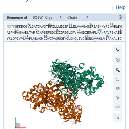
|
Help
Sequence of
11
21
31
41
51
​M​
​S​
​T​
​P​
​S​
​K​
​K​
​R​
​C​
​G​
​V​
​L​
​G​
​A​
​T​
​G​
​A​
​V​
​G​
​T​
​R​
​F​
​I​
​L​
​L​
​L​
​E​
​Q​
​S​
​P​
​L​
​L​
​E​
​L​
​V​
​A​
​V​
​G​
​A​
​S​
​E​
​R​
​S​
​A​
​G​
​K​
​K​
​Y​
​R​
​D​
​A​
​V​
​R​
​W​
​K​
​Q​
61
71
81
91
101
111
A​
​S​
​P​
​M​
​P​
​A​
​S​
​V​
​A​
​D​
​L​
​T​
​V​
​R​
​R​
​C​
​A​
​P​
​S​
​E​
​F​
​S​
​D​
​C​
​D​
​I​
​I​
​F​
​S​
​G​
​L​
​D​
​P​
​V​
​A​
​A​
​G​
​D​
​I​
​E​
​M​
​A​
​F​
​L​
​K​
​A​
​N​
​F​
​A​
​V​
​F​
​S​
​N​
​A​
​K​
​N​
121
131
141
151
161
Y​
​R​
​L​
​D​
​P​
​I​
​V​
​P​
​L​
​V​
​V​
​P​
​L​
​V​
​N​
​A​
​G​
​H​
​I​
​D​
​V​
​I​
​P​
​A​
​Q​
​R​
​K​
​H​
​Y​
​G​
​L​
​D​
​K​
​G​
​L​
​I​
​V​
​C​
​N​
​S​
​N​
​C​
​A​
​V​
​V​
​G​
​L​
​V​
​I​
​P​
​A​
​K​
​A​
​L​
​I​
​Q​
171
181
191
201
211
221
K​
​F​
​G​
​P​
​I​
​E​
​S​
​V​
​S​
​M​
​V​
​T​
​M​
​Q​
​A​
​V​
​S​
​G​
​A​
​G​
​Y​
​P​
​G​
​V​
​S​
​S​
​M​
​D​
​I​
​F​
​D​
​N​
​I​
​V​
​P​
​F​
​I​
​P​
​G​
​E​
​E​
​G​
​K​
​I​
​A​
​T​
​E​
​S​
​R​
​K​
​I​
​L​
​G​
​N​
​L​
​N​
231
241
251
261
271
28
P​
​D​
​L​
​A​
​G​
​F​
​S​
​D​
​Q​
​Q​
​P​
​L​
​Q​
​V​
​S​
​V​
​A​
​C​
​N​
​R​
​V​
​P​
​V​
​L​
​D​
​G​
​H​
​T​
​V​
​C​
​A​
​S​
​L​
​R​
​F​
​V​
​N​
​R​
​P​
​A​
​P​
​T​
​A​
​S​
​Q​
​V​
​R​
​D​
​A​
​L​
​R​
​E​
​Y​
​K​
​S​
​E​
291
301
311
321
331
V​
​Q​
​L​
​L​
​G​
​C​
​P​
​S​
​A​
​P​
​R​
​Q​
​A​
​I​
​H​
​V​
​L​
​D​
​D​
​V​
​D​
​R​
​P​
​Q​
​P​
​R​
​L​
​D​
​R​
​D​
​T​
​E​
​A​
​G​
​Y​
​A​
​C​
​S​
​V​
​G​
​R​
​I​
​R​
​E​
​D​
​D​
​S​
​G​
​V​
​F​
​D​
​I​
​Q​
​F​
​V​
​A​
341
351
361
L​
​S​
​H​
​N​
​T​
​V​
​L​
​G​
​A​
​S​
​G​
​S​
​S​
​I​
​L​
​N​
​A​
​E​
​S​
​A​
​I​
​L​
​K​
​G​
​Y​
​I​
​K​
​L​
​A​
​A​
​A​
​L​
​E​
​H​
​H​
​H​
​H​
​H​
​H​