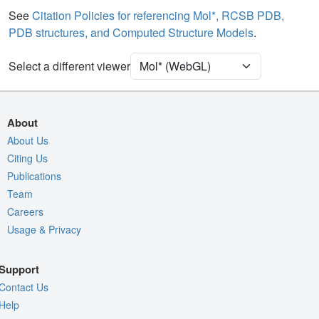
Water
Ball & Stick
See
Citation Policies for referencing Mol*, RCSB PDB,
PDB structures, and Computed Structure Models
.
Unit Cell
P 32 2 1
Select a different viewer
Density
Quality Assessment
Assembly Symmetry
About
Export Models
About Us
Citing Us
Export Animation
Publications
Export Geometry
Team
Careers
Usage & Privacy
Support
Contact Us
Help