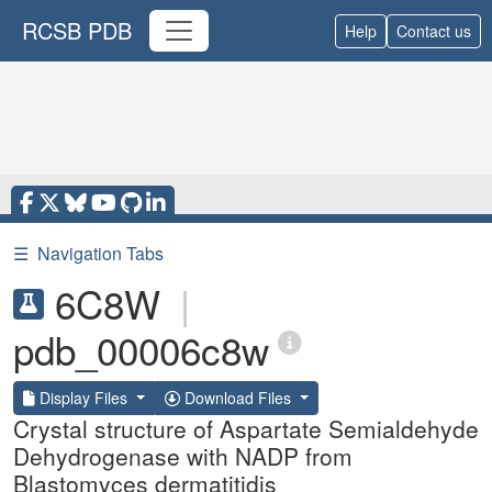
RCSB PDB
Help
Contact us
☰
Navigation Tabs
6C8W
|
pdb_00006c8w
Display Files
Download Files
Crystal structure of Aspartate Semialdehyde
Dehydrogenase with NADP from
Blastomyces dermatitidis