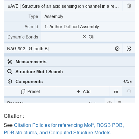
6AVE | Structure of an acid sensing ion channel in a resting state a
Type
Assembly
Asm Id
1: Author Defined Assembly
Dynamic Bonds
Off
NAG 602 | G [auth B]
Measurements
Structure Motif Search
Components
6AVE
Preset
Add
Polymer
Cartoon
Carbohydrate
2 reprs
Citation:
[Focus] Target
Ball & Stick
See
Citation Policies for referencing Mol*, RCSB PDB,
PDB structures, and Computed Structure Models
.
[Focus] Surroundings (5 Å)
2 reprs