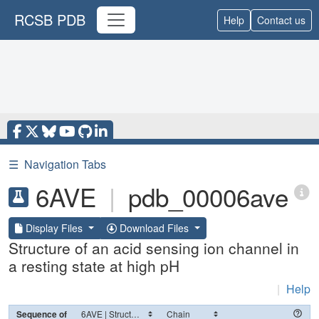
RCSB PDB
Help
Contact us
☰
Navigation Tabs
6AVE
|
pdb_00006ave
Display Files
Download Files
Structure of an acid sensing ion channel in
a resting state at high pH
|
Help
Sequence of