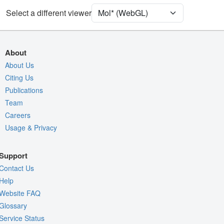
Select a different viewer
Density
Quality Assessment
Assembly Symmetry
About
Export Models
About Us
Export Animation
Citing Us
Publications
Export Geometry
Team
Careers
Usage & Privacy
Support
Contact Us
Help
Website FAQ
Glossary
Service Status