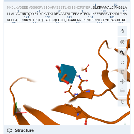
41
51
​M​
​M​
​D​
​L​
​K​
​V​
​D​
​E​
​E​
​E​
​V​
​D​
​S​
​G​
​Q​
​P​
​V​
​S​
​I​
​Q​
​A​
​F​
​A​
​S​
​S​
​S​
​T​
​L​
​H​
​G​
​I​
​S​
​H​
​I​
​F​
​S​
​Y​
​E​
​R​
​L​
​S​
​L​
​K​
​R​
​V​
​V​
​W​
​A​
​L​
​C​
​F​
​M​
​G​
​S​
​L​
​A​
61
71
81
91
101
111
L​
​L​
​A​
​L​
​V​
​C​
​T​
​N​
​R​
​I​
​Q​
​Y​
​Y​
​F​
​L​
​Y​
​P​
​H​
​V​
​T​
​K​
​L​
​D​
​E​
​V​
​A​
​A​
​T​
​R​
​L​
​T​
​F​
​P​
​A​
​V​
​T​
​F​
​C​
​N​
​L​
​N​
​E​
​F​
​R​
​F​
​S​
​R​
​V​
​T​
​K​
​N​
​D​
​L​
​Y​
​H​
​A​
121
131
141
151
161
G​
​E​
​L​
​L​
​A​
​L​
​L​
​N​
​N​
​R​
​Y​
​E​
​I​
​P​
​D​
​T​
​Q​
​T​
​A​
​D​
​E​
​K​
​Q​
​L​
​E​
​I​
​L​
​Q​
​D​
​K​
​A​
​N​
​F​
​R​
​N​
​F​
​K​
​P​
​K​
​P​
​F​
​N​
​M​
​L​
​E​
​F​
​Y​
​D​
​R​
​A​
​G​
​H​
​D​
​I​
​R​
​E​
171
181
191
201
211
221
M​
​L​
​L​
​S​
​C​
​F​
​F​
​R​
​G​
​E​
​Q​
​C​
​S​
​P​
​E​
​D​
​F​
​K​
​V​
​V​
​F​
​T​
​R​
​Y​
​G​
​K​
​C​
​Y​
​T​
​F​
​N​
​A​
​G​
​Q​
​D​
​G​
​K​
​P​
​R​
​L​
​I​
​T​
​M​
​K​
​G​
​G​
​T​
​G​
​N​
​G​
​L​
​E​
​I​
​M​
​L​
​D​
231
241
251
261
271
28
I​
​Q​
​Q​
​D​
​E​
​Y​
​L​
​P​
​V​
​W​
​G​
​E​
​T​
​D​
​E​
​T​
​S​
​F​
​E​
​A​
​G​
​I​
​K​
​V​
​Q​
​I​
​H​
​S​
​Q​
​D​
​E​
​P​
​P​
​L​
​I​
​D​
​Q​
​L​
​G​
​F​
​G​
​V​
​A​
​P​
​G​
​F​
​Q​
​T​
​F​
​V​
​S​
​C​
​Q​
​E​
​Q​
​R​
291
301
311
321
331
L​
​I​
​Y​
​L​
​P​
​P​
​P​
​W​
​G​
​D​
​C​
​K​
​A​
​T​
​T​
​G​
​D​
​S​
​E​
​F​
​Y​
​D​
​T​
​Y​
​S​
​I​
​T​
​A​
​C​
​R​
​I​
​D​
​C​
​E​
​T​
​R​
​Y​
​L​
​V​
​E​
​N​
​C​
​N​
​C​
​R​
​M​
​V​
​H​
​M​
​P​
​G​
​D​
​A​
​P​
​Y​
​C​
341
351
361
371
381
391
T​
​P​
​E​
​Q​
​Y​
​K​
​E​
​C​
​A​
​D​
​P​
​A​
​L​
​D​
​F​
​L​
​V​
​E​
​K​
​D​
​N​
​E​
​Y​
​C​
​V​
​C​
​E​
​M​
​P​
​C​
​N​
​V​
​T​
​R​
​Y​
​G​
​K​
​E​
​L​
​S​
​M​
​V​
​K​
​I​
​P​
​S​
​K​
​A​
​S​
​A​
​K​
​Y​
​L​
​A​
​K​
​K​
401
411
421
431
441
Y​
​N​
​K​
​S​
​E​
​Q​
​Y​
​I​
​G​
​E​
​N​
​I​
​L​
​V​
​L​
​D​
​I​
​F​
​F​
​E​
​A​
​L​
​N​
​Y​
​E​
​T​
​I​
​E​
​Q​
​K​
​K​
​A​
​Y​
​E​
​V​
​A​
​G​
​L​
​L​
​G​
​D​
​I​
​G​
​G​
​Q​
​M​
​G​
​L​
​F​
​I​
​G​
​A​
​S​
​I​
​L​
​T​
451
461
V​
​L​
​E​
​L​
​F​
​D​
​Y​
​A​
​Y​
​E​
​V​
​I​
​K​
​H​
​R​
​L​
​C​
​R​
​R​
​G​
​K​
​C​
​R​
​K​
​N​
​H​
​K​
​R​
​N​
​N​
​T​
​D​
​K​
​G​
​V​
​A​
​L​
​S​
​M​
​D​
​D​
​V​
​K​
​R​
​H​
​N​
​P​
​C​
​E​
​S​
​L​
​R​
​G​
​H​
​P​
​A​
G​
​M​
​T​
​Y​
​A​
​A​
​N​
​I​
​L​
​P​
​H​
​H​
​P​
​A​
​R​
​G​
​T​
​F​
​E​
​D​
​F​
​T​
​C​
Structure