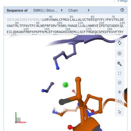
Sequence of
45
55
65
75
​S​
​S​
​T​
​L​
​H​
​G​
​I​
​S​
​H​
​I​
​F​
​S​
​Y​
​E​
​R​
​L​
​S​
​L​
​K​
​R​
​V​
​V​
​W​
​A​
​L​
​C​
​F​
​M​
​G​
​S​
​L​
​A​
​L​
​L​
​A​
​L​
​V​
​C​
​T​
​N​
​R​
​I​
​Q​
​Y​
​Y​
​F​
​L​
​Y​
​P​
​H​
​V​
​T​
​K​
​L​
​D​
​E​
85
95
105
115
125
135
V​
​A​
​A​
​T​
​R​
​L​
​T​
​F​
​P​
​A​
​V​
​T​
​F​
​C​
​N​
​L​
​N​
​E​
​F​
​R​
​F​
​S​
​R​
​V​
​T​
​K​
​N​
​D​
​L​
​Y​
​H​
​A​
​G​
​E​
​L​
​L​
​A​
​L​
​L​
​N​
​N​
​R​
​Y​
​E​
​I​
​P​
​D​
​T​
​Q​
​T​
​A​
​D​
​E​
​K​
​Q​
​L​
145
155
165
175
185
E​
​I​
​L​
​Q​
​D​
​K​
​A​
​N​
​F​
​R​
​N​
​F​
​K​
​P​
​K​
​P​
​F​
​N​
​M​
​L​
​E​
​F​
​Y​
​D​
​R​
​A​
​G​
​H​
​D​
​I​
​R​
​E​
​M​
​L​
​L​
​S​
​C​
​F​
​F​
​R​
​G​
​E​
​Q​
​C​
​S​
​P​
​E​
​D​
​F​
​K​
​V​
​V​
​F​
​T​
​R​
​Y​
195
205
215
225
235
245
G​
​K​
​C​
​Y​
​T​
​F​
​N​
​A​
​G​
​Q​
​D​
​G​
​K​
​P​
​R​
​L​
​I​
​T​
​M​
​K​
​G​
​G​
​T​
​G​
​N​
​G​
​L​
​E​
​I​
​M​
​L​
​D​
​I​
​Q​
​Q​
​D​
​E​
​Y​
​L​
​P​
​V​
​W​
​G​
​E​
​T​
​D​
​E​
​T​
​S​
​F​
​E​
​A​
​G​
​I​
​K​
​V​
255
265
275
285
295
30
Q​
​I​
​H​
​S​
​Q​
​D​
​E​
​P​
​P​
​L​
​I​
​D​
​Q​
​L​
​G​
​F​
​G​
​V​
​A​
​P​
​G​
​F​
​Q​
​T​
​F​
​V​
​S​
​C​
​Q​
​E​
​Q​
​R​
​L​
​I​
​Y​
​L​
​P​
​P​
​P​
​W​
​G​
​D​
​C​
​K​
​A​
​T​
​T​
​G​
​D​
​S​
​E​
​F​
​Y​
​D​
​T​
​Y​
315
325
335
345
355
S​
​I​
​T​
​A​
​C​
​R​
​I​
​D​
​C​
​E​
​T​
​R​
​Y​
​L​
​V​
​E​
​N​
​C​
​N​
​C​
​R​
​M​
​V​
​H​
​M​
​P​
​G​
​D​
​A​
​P​
​Y​
​C​
​T​
​P​
​E​
​Q​
​Y​
​K​
​E​
​C​
​A​
​D​
​P​
​A​
​L​
​D​
​F​
​L​
​V​
​E​
​K​
​D​
​N​
​E​
​Y​
​C​
365
375
385
395
405
415
V​
​C​
​E​
​M​
​P​
​C​
​N​
​V​
​T​
​R​
​Y​
​G​
​K​
​E​
​L​
​S​
​M​
​V​
​K​
​I​
​P​
​S​
​K​
​A​
​S​
​A​
​K​
​Y​
​L​
​A​
​K​
​K​
​Y​
​N​
​K​
​S​
​E​
​Q​
​Y​
​I​
​G​
​E​
​N​
​I​
​L​
​V​
​L​
​D​
​I​
​F​
​F​
​E​
​A​
​L​
​N​
​Y​
425
435
445
455
E​
​T​
​I​
​E​
​Q​
​K​
​K​
​A​
​Y​
​E​
​V​
​A​
​G​
​L​
​L​
​G​
​D​
​I​
​G​
​G​
​Q​
​M​
​G​
​L​
​F​
​I​
​G​
​A​
​S​
​I​
​L​
​T​
​V​
​L​
​E​
​L​
​F​
​D​
​Y​
​A​
​Y​
​E​
​V​
​I​
​K​
​H​
​R​