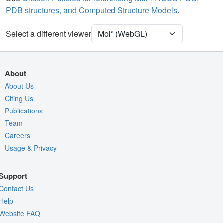
PDB structures, and Computed Structure Models
.
[Focus] Target
Ball & Stick
[Focus] Surroundings (5 Å)
2 reprs
Select a different viewer
Unit Cell
P 21 21 21
Density
About
Quality Assessment
About Us
Citing Us
Assembly Symmetry
Publications
Export Models
Team
Export Animation
Careers
Usage & Privacy
Export Geometry
Support
Contact Us
Help
Website FAQ