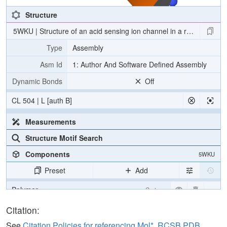
Structure
5WKU | Structure of an acid sensing ion channel in a resting state
Type
Assembly
Asm Id
1: Author And Software Defined Assembly
Dynamic Bonds
Off
CL 504 | L [auth B]
Measurements
Structure Motif Search
Components
5WKU
Preset
Add
Polymer
Cartoon
Carbohydrate
2 reprs
Citation:
Ion
Ball & Stick
See
Citation Policies for referencing Mol*, RCSB PDB,