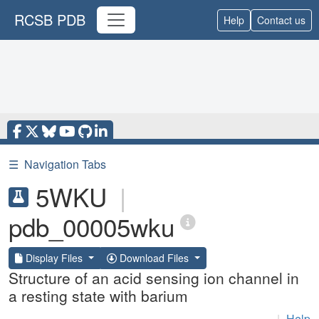
RCSB PDB
Help
Contact us
☰
Navigation Tabs
5WKU
|
pdb_00005wku
Display Files
Download Files
Structure of an acid sensing ion channel in
a resting state with barium
|
Help