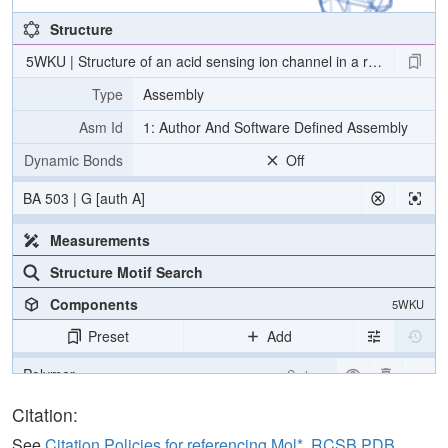
Structure
5WKU | Structure of an acid sensing ion channel in a resting state
Type
Assembly
Asm Id
1: Author And Software Defined Assembly
Dynamic Bonds
Off
BA 503 | G [auth A]
Measurements
Structure Motif Search
Components
5WKU
Preset
Add
Polymer
Cartoon
Carbohydrate
2 reprs
Citation:
Ion
Ball & Stick
See
Citation Policies for referencing Mol*, RCSB PDB,