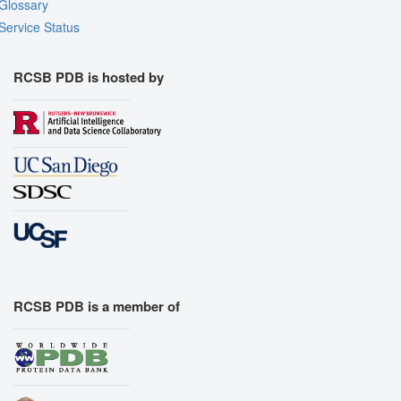
Glossary
Export Models
Service Status
Export Animation
Export Geometry
RCSB PDB is hosted by
RCSB PDB is a member of