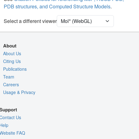
PDB structures, and Computed Structure Models
.
[Focus] Target
Ball & Stick
[Focus] Surroundings (5 Å)
2 reprs
Select a different viewer
Unit Cell
P 21 21 21
Density
5WKU
About
2Fo-Fc σ
About Us
Citing Us
Fo-Fc(+ve) σ
Publications
Fo-Fc(-ve) σ
Team
Entry
5wku
Careers
Usage & Privacy
View
Around Focus
Nothing to Update
Support
Controls Help
Contact Us
Quality Assessment
Help
Website FAQ
Assembly Symmetry