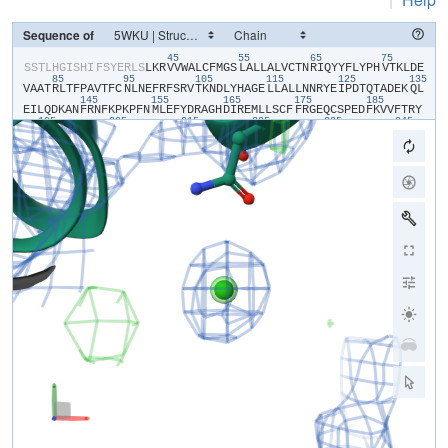
Sequence of
45
55
65
75
​S​
​S​
​T​
​L​
​H​
​G​
​I​
​S​
​H​
​I​
​F​
​S​
​Y​
​E​
​R​
​L​
​S​
​L​
​K​
​R​
​V​
​V​
​W​
​A​
​L​
​C​
​F​
​M​
​G​
​S​
​L​
​A​
​L​
​L​
​A​
​L​
​V​
​C​
​T​
​N​
​R​
​I​
​Q​
​Y​
​Y​
​F​
​L​
​Y​
​P​
​H​
​V​
​T​
​K​
​L​
​D​
​E​
85
95
105
115
125
135
V​
​A​
​A​
​T​
​R​
​L​
​T​
​F​
​P​
​A​
​V​
​T​
​F​
​C​
​N​
​L​
​N​
​E​
​F​
​R​
​F​
​S​
​R​
​V​
​T​
​K​
​N​
​D​
​L​
​Y​
​H​
​A​
​G​
​E​
​L​
​L​
​A​
​L​
​L​
​N​
​N​
​R​
​Y​
​E​
​I​
​P​
​D​
​T​
​Q​
​T​
​A​
​D​
​E​
​K​
​Q​
​L​
145
155
165
175
185
E​
​I​
​L​
​Q​
​D​
​K​
​A​
​N​
​F​
​R​
​N​
​F​
​K​
​P​
​K​
​P​
​F​
​N​
​M​
​L​
​E​
​F​
​Y​
​D​
​R​
​A​
​G​
​H​
​D​
​I​
​R​
​E​
​M​
​L​
​L​
​S​
​C​
​F​
​F​
​R​
​G​
​E​
​Q​
​C​
​S​
​P​
​E​
​D​
​F​
​K​
​V​
​V​
​F​
​T​
​R​
​Y​
195
205
215
225
235
245
G​
​K​
​C​
​Y​
​T​
​F​
​N​
​A​
​G​
​Q​
​D​
​G​
​K​
​P​
​R​
​L​
​I​
​T​
​M​
​K​
​G​
​G​
​T​
​G​
​N​
​G​
​L​
​E​
​I​
​M​
​L​
​D​
​I​
​Q​
​Q​
​D​
​E​
​Y​
​L​
​P​
​V​
​W​
​G​
​E​
​T​
​D​
​E​
​T​
​S​
​F​
​E​
​A​
​G​
​I​
​K​
​V​
255
265
275
285
295
30
Q​
​I​
​H​
​S​
​Q​
​D​
​E​
​P​
​P​
​L​
​I​
​D​
​Q​
​L​
​G​
​F​
​G​
​V​
​A​
​P​
​G​
​F​
​Q​
​T​
​F​
​V​
​S​
​C​
​Q​
​E​
​Q​
​R​
​L​
​I​
​Y​
​L​
​P​
​P​
​P​
​W​
​G​
​D​
​C​
​K​
​A​
​T​
​T​
​G​
​D​
​S​
​E​
​F​
​Y​
​D​
​T​
​Y​
315
325
335
345
355
S​
​I​
​T​
​A​
​C​
​R​
​I​
​D​
​C​
​E​
​T​
​R​
​Y​
​L​
​V​
​E​
​N​
​C​
​N​
​C​
​R​
​M​
​V​
​H​
​M​
​P​
​G​
​D​
​A​
​P​
​Y​
​C​
​T​
​P​
​E​
​Q​
​Y​
​K​
​E​
​C​
​A​
​D​
​P​
​A​
​L​
​D​
​F​
​L​
​V​
​E​
​K​
​D​
​N​
​E​
​Y​
​C​
365
375
385
395
405
415
V​
​C​
​E​
​M​
​P​
​C​
​N​
​V​
​T​
​R​
​Y​
​G​
​K​
​E​
​L​
​S​
​M​
​V​
​K​
​I​
​P​
​S​
​K​
​A​
​S​
​A​
​K​
​Y​
​L​
​A​
​K​
​K​
​Y​
​N​
​K​
​S​
​E​
​Q​
​Y​
​I​
​G​
​E​
​N​
​I​
​L​
​V​
​L​
​D​
​I​
​F​
​F​
​E​
​A​
​L​
​N​
​Y​
425
435
445
455
E​
​T​
​I​
​E​
​Q​
​K​
​K​
​A​
​Y​
​E​
​V​
​A​
​G​
​L​
​L​
​G​
​D​
​I​
​G​
​G​
​Q​
​M​
​G​
​L​
​F​
​I​
​G​
​A​
​S​
​I​
​L​
​T​
​V​
​L​
​E​
​L​
​F​
​D​
​Y​
​A​
​Y​
​E​
​V​
​I​
​K​
​H​
​R​