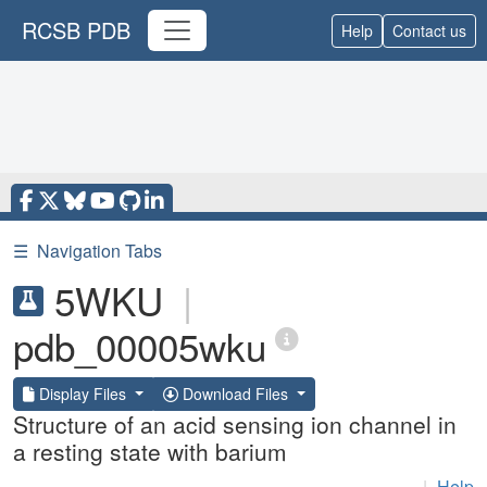
RCSB PDB
Help
Contact us
☰
Navigation Tabs
5WKU
|
pdb_00005wku
Display Files
Download Files
Structure of an acid sensing ion channel in
a resting state with barium
|
Help