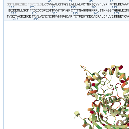
45
55
65
75
​S​
​S​
​T​
​L​
​H​
​G​
​I​
​S​
​H​
​I​
​F​
​S​
​Y​
​E​
​R​
​L​
​S​
​L​
​K​
​R​
​V​
​V​
​W​
​A​
​L​
​C​
​F​
​M​
​G​
​S​
​L​
​A​
​L​
​L​
​A​
​L​
​V​
​C​
​T​
​N​
​R​
​I​
​Q​
​Y​
​Y​
​F​
​L​
​Y​
​P​
​H​
​V​
​T​
​K​
​L​
​D​
​E​
​V​
​A​
​A​
​
165
175
185
195
205
215
H​
​D​
​I​
​R​
​E​
​M​
​L​
​L​
​S​
​C​
​F​
​F​
​R​
​G​
​E​
​Q​
​C​
​S​
​P​
​E​
​D​
​F​
​K​
​V​
​V​
​F​
​T​
​R​
​Y​
​G​
​K​
​C​
​Y​
​T​
​F​
​N​
​A​
​G​
​Q​
​D​
​G​
​K​
​P​
​R​
​L​
​I​
​T​
​M​
​K​
​G​
​G​
​T​
​G​
​N​
​G​
​L​
​E​
​I​
​M​
​
305
315
325
335
345
355
T​
​Y​
​S​
​I​
​T​
​A​
​C​
​R​
​I​
​D​
​C​
​E​
​T​
​R​
​Y​
​L​
​V​
​E​
​N​
​C​
​N​
​C​
​R​
​M​
​V​
​H​
​M​
​P​
​G​
​D​
​A​
​P​
​Y​
​C​
​T​
​P​
​E​
​Q​
​Y​
​K​
​E​
​C​
​A​
​D​
​P​
​A​
​L​
​D​
​F​
​L​
​V​
​E​
​K​
​D​
​N​
​E​
​Y​
​C​
​V​
​
445
455
I​
​G​
​A​
​S​
​I​
​L​
​T​
​V​
​L​
​E​
​L​
​F​
​D​
​Y​
​A​
​Y​
​E​
​V​
​I​
​K​
​H​
​R​