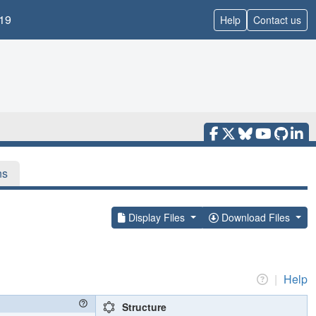
19
Help
Contact us
ns
Display Files
Download Files
|
Help
Structure