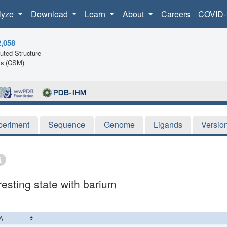
lyze
Download
Learn
About
Careers
COVID-
2,058
ted Structure
ls (CSM)
periment
Sequence
Genome
Ligands
Versio
resting state with barium