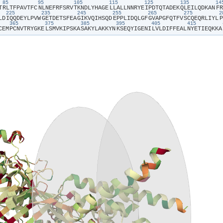
85
95
105
115
125
135
1
T​
​R​
​L​
​T​
​F​
​P​
​A​
​V​
​T​
​F​
​C​
​N​
​L​
​N​
​E​
​F​
​R​
​F​
​S​
​R​
​V​
​T​
​K​
​N​
​D​
​L​
​Y​
​H​
​A​
​G​
​E​
​L​
​L​
​A​
​L​
​L​
​N​
​N​
​R​
​Y​
​E​
​I​
​P​
​D​
​T​
​Q​
​T​
​A​
​D​
​E​
​K​
​Q​
​L​
​E​
​I​
​L​
​Q​
​D​
​K​
​A​
​N​
​F​
​R​
225
235
245
255
265
275
L​
​D​
​I​
​Q​
​Q​
​D​
​E​
​Y​
​L​
​P​
​V​
​W​
​G​
​E​
​T​
​D​
​E​
​T​
​S​
​F​
​E​
​A​
​G​
​I​
​K​
​V​
​Q​
​I​
​H​
​S​
​Q​
​D​
​E​
​P​
​P​
​L​
​I​
​D​
​Q​
​L​
​G​
​F​
​G​
​V​
​A​
​P​
​G​
​F​
​Q​
​T​
​F​
​V​
​S​
​C​
​Q​
​E​
​Q​
​R​
​L​
​I​
​Y​
​L​
​P​
365
375
385
395
405
415
C​
​E​
​M​
​P​
​C​
​N​
​V​
​T​
​R​
​Y​
​G​
​K​
​E​
​L​
​S​
​M​
​V​
​K​
​I​
​P​
​S​
​K​
​A​
​S​
​A​
​K​
​Y​
​L​
​A​
​K​
​K​
​Y​
​N​
​K​
​S​
​E​
​Q​
​Y​
​I​
​G​
​E​
​N​
​I​
​L​
​V​
​L​
​D​
​I​
​F​
​F​
​E​
​A​
​L​
​N​
​Y​
​E​
​T​
​I​
​E​
​Q​
​K​
​K​
​A​