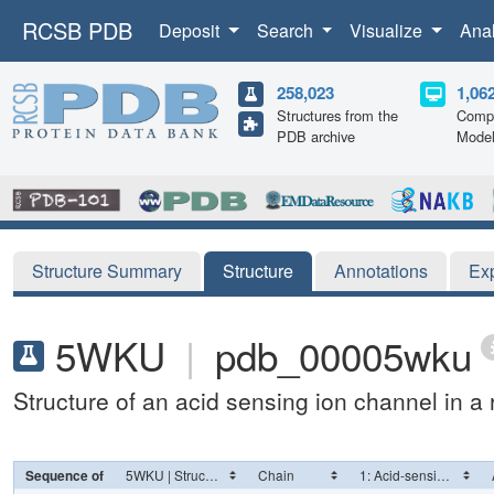
RCSB PDB
Deposit
Search
Visualize
Ana
258,023
1,06
Structures from the
Compu
PDB archive
Mode
Structure Summary
Structure
Annotations
Ex
5WKU
|
pdb_00005wku
Structure of an acid sensing ion channel in a 
Sequence of