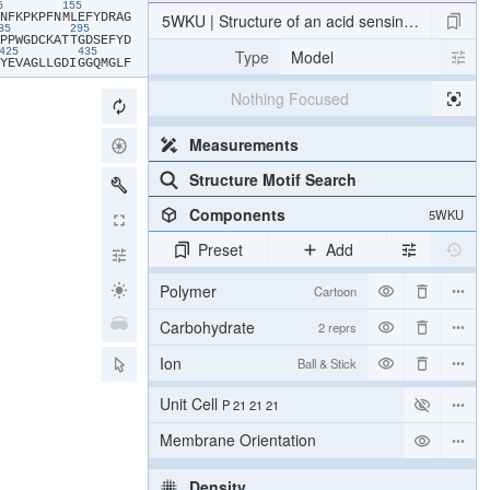
45
155
​N​
​F​
​K​
​P​
​K​
​P​
​F​
​N​
​M​
​L​
​E​
​F​
​Y​
​D​
​R​
​A​
​G​
5WKU | Structure of an acid sensing ion channel
285
295
​P​
​P​
​W​
​G​
​D​
​C​
​K​
​A​
​T​
​T​
​G​
​D​
​S​
​E​
​F​
​Y​
​D​
Type
Model
425
435
​Y​
​E​
​V​
​A​
​G​
​L​
​L​
​G​
​D​
​I​
​G​
​G​
​Q​
​M​
​G​
​L​
​F​
Nothing Focused
Measurements
Structure Motif Search
Components
5WKU
Preset
Add
Polymer
Cartoon
Carbohydrate
2 reprs
Ion
Ball & Stick
Unit Cell
P 21 21 21
Membrane Orientation
Density