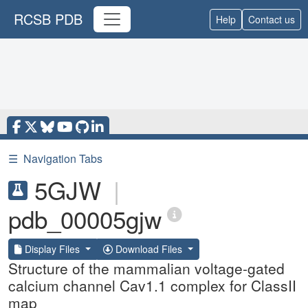
RCSB PDB
Help
Contact us
☰
Navigation Tabs
5GJW
|
pdb_00005gjw
Display Files
Download Files
Structure of the mammalian voltage-gated
calcium channel Cav1.1 complex for ClassII
map