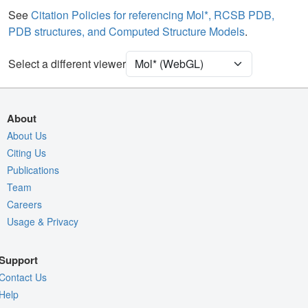
Carbohydrate
2 reprs
See
Citation Policies for referencing Mol*, RCSB PDB,
PDB structures, and Computed Structure Models
.
Ion
Ball & Stick
[Focus] Target
Ball & Stick
Select a different viewer
[Focus] Surroundings (5 Å)
2 reprs
Density
About
Quality Assessment
About Us
Citing Us
Assembly Symmetry
Publications
Export Models
Team
Export Animation
Careers
Export Geometry
Usage & Privacy
Support
Contact Us
Help