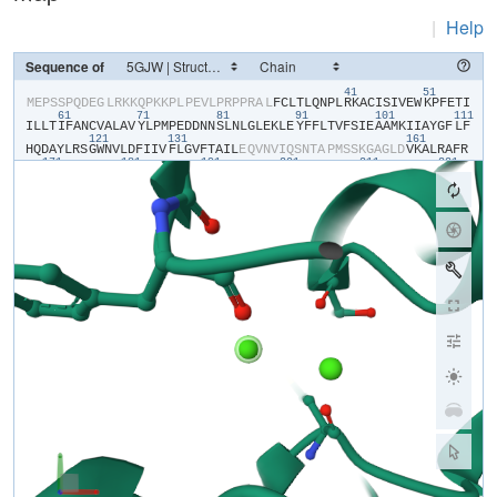
|
Help
Sequence of
41
51
​M​
​E​
​P​
​S​
​S​
​P​
​Q​
​D​
​E​
​G​
​L​
​R​
​K​
​K​
​Q​
​P​
​K​
​K​
​P​
​L​
​P​
​E​
​V​
​L​
​P​
​R​
​P​
​P​
​R​
​A​
​L​
​F​
​C​
​L​
​T​
​L​
​Q​
​N​
​P​
​L​
​R​
​K​
​A​
​C​
​I​
​S​
​I​
​V​
​E​
​W​
​K​
​P​
​F​
​E​
​T​
​I​
61
71
81
91
101
111
I​
​L​
​L​
​T​
​I​
​F​
​A​
​N​
​C​
​V​
​A​
​L​
​A​
​V​
​Y​
​L​
​P​
​M​
​P​
​E​
​D​
​D​
​N​
​N​
​S​
​L​
​N​
​L​
​G​
​L​
​E​
​K​
​L​
​E​
​Y​
​F​
​F​
​L​
​T​
​V​
​F​
​S​
​I​
​E​
​A​
​A​
​M​
​K​
​I​
​I​
​A​
​Y​
​G​
​F​
​L​
​F​
121
131
161
H​
​Q​
​D​
​A​
​Y​
​L​
​R​
​S​
​G​
​W​
​N​
​V​
​L​
​D​
​F​
​I​
​I​
​V​
​F​
​L​
​G​
​V​
​F​
​T​
​A​
​I​
​L​
​E​
​Q​
​V​
​N​
​V​
​I​
​Q​
​S​
​N​
​T​
​A​
​P​
​M​
​S​
​S​
​K​
​G​
​A​
​G​
​L​
​D​
​V​
​K​
​A​
​L​
​R​
​A​
​F​
​R​
171
181
191
201
211
221
V​
​L​
​R​
​P​
​L​
​R​
​L​
​V​
​S​
​G​
​V​
​P​
​S​
​L​
​Q​
​V​
​V​
​L​
​N​
​S​
​I​
​F​
​K​
​A​
​M​
​L​
​P​
​L​
​F​
​H​
​I​
​A​
​L​
​L​
​V​
​L​
​F​
​M​
​V​
​I​
​I​
​Y​
​A​
​I​
​I​
​G​
​L​
​E​
​L​
​F​
​K​
​G​
​K​
​M​
​H​
​K​
231
241
251
261
271
28
T​
​C​
​Y​
​Y​
​I​
​G​
​T​
​D​
​I​
​V​
​A​
​T​
​V​
​E​
​N​
​E​
​K​
​P​
​S​
​P​
​C​
​A​
​R​
​T​
​G​
​S​
​G​
​R​
​P​
​C​
​T​
​I​
​N​
​G​
​S​
​E​
​C​
​R​
​G​
​G​
​W​
​P​
​G​
​P​
​N​
​H​
​G​
​I​
​T​
​H​
​F​
​D​
​N​
​F​
​G​
​F​
291
301
311
321
331
S​
​M​
​L​
​T​
​V​
​Y​
​Q​
​C​
​I​
​T​
​M​
​E​
​G​
​W​
​T​
​D​
​V​
​L​
​Y​
​W​
​V​
​N​
​D​
​A​
​I​
​G​
​N​
​E​
​W​
​P​
​W​
​I​
​Y​
​F​
​V​
​T​
​L​
​I​
​L​
​L​
​G​
​S​
​F​
​F​
​I​
​L​
​N​
​L​
​V​
​L​
​G​
​V​
​L​
​S​
​G​
​E​
341
351
361
371
F​
​T​
​K​
​E​
​R​
​E​
​K​
​A​
​K​
​S​
​R​
​G​
​T​
​F​
​Q​
​K​
​L​
​R​
​E​
​K​
​Q​
​Q​
​L​
​E​
​E​
​D​
​L​
​R​
​G​
​Y​
​M​
​S​
​W​
​I​
​T​
​Q​
​G​
​E​
​V​
​M​
​D​
​V​
​E​
​D​
​L​
​R​
​E​
​G​
​K​
​L​
​S​
​L​
​E​
​E​
​G​
​G​
421
431
441
S​
​D​
​T​
​E​
​S​
​L​
​Y​
​E​
​I​
​E​
​G​
​L​
​N​
​K​
​I​
​I​
​Q​
​F​
​I​
​R​
​H​
​W​
​R​
​Q​
​W​
​N​
​R​
​V​
​F​
​R​
​W​
​K​
​C​
​H​
​D​
​L​
​V​
​K​
​S​
​R​
​V​
​F​
​Y​
​W​
​L​
​V​
​I​
​L​
​I​
​V​
​A​
​L​
​N​
​T​
​L​
​S​
451
461
471
481
491
501
I​
​A​
​S​
​E​
​H​
​H​
​N​
​Q​
​P​
​L​
​W​
​L​
​T​
​H​
​L​
​Q​
​D​
​I​
​A​
​N​
​R​
​V​
​L​
​L​
​S​
​L​
​F​
​T​
​I​
​E​
​M​
​L​
​L​
​K​
​M​
​Y​
​G​
​L​
​G​
​L​
​R​
​Q​
​Y​
​F​
​M​
​S​
​I​
​F​
​N​
​R​
​F​
​D​
​C​
​F​
​V​
​V​
511
521
531
541
551
56
C​
​S​
​G​
​I​
​L​
​E​
​L​
​L​
​L​
​V​
​E​
​S​
​G​
​A​
​M​
​T​
​P​
​L​
​G​
​I​
​S​
​V​
​L​
​R​
​C​
​I​
​R​
​L​
​L​
​R​
​L​
​F​
​K​
​I​
​T​
​K​
​Y​
​W​
​T​
​S​
​L​
​S​
​N​
​L​
​V​
​A​
​S​
​L​
​L​
​N​
​S​
​I​
​R​
​S​
​I​
​A​
571
581
591
601
611
S​
​L​
​L​
​L​
​L​
​L​
​F​
​L​
​F​
​I​
​I​
​I​
​F​
​A​
​L​
​L​
​G​
​M​
​Q​
​L​
​F​
​G​
​G​
​R​
​Y​
​D​
​F​
​E​
​D​
​T​
​E​
​V​
​R​
​R​
​S​
​N​
​F​
​D​
​N​
​F​
​P​
​Q​
​A​
​L​
​I​
​S​
​V​
​F​
​Q​
​V​
​L​
​T​
​G​
​E​
​D​
​W​
621
631
641
651
661
671
N​
​S​
​V​
​M​
​Y​
​N​
​G​
​I​
​M​
​A​
​Y​
​G​
​G​
​P​
​S​
​Y​
​P​
​G​
​V​
​L​
​V​
​C​
​I​
​Y​
​F​
​I​
​I​
​L​
​F​
​V​
​C​
​G​
​N​
​Y​
​I​
​L​
​L​
​N​
​V​
​F​
​L​
​A​
​I​
​A​
​V​
​D​
​N​
​L​
​A​
​E​
​A​
​E​
​S​
​L​
​T​
​S​
681
A​
​Q​
​K​
​A​
​K​
​A​
​E​
​E​
​R​
​K​
​R​
​R​
​K​
​M​
​S​
​R​
​G​
​L​
​P​
​D​
​K​
​T​
​E​
​E​
​E​
​K​
​S​
​V​
​M​
​A​
​K​
​K​
​L​
​E​
​Q​
​K​
​P​
​K​
​G​
​E​
​G​
​I​
​P​
​T​
​T​
​A​
​K​
​L​
​K​
​V​
​D​
​E​
​F​
​E​
​S​
​N​
V​
​N​
​E​
​V​
​K​
​D​
​P​
​Y​
​P​
​S​
​A​
​D​
​F​
​P​
​G​
​D​
​D​
​E​
​E​
​D​
​E​
​P​
​E​
​I​
​P​
​V​
​S​
​P​
​R​
​P​
​R​
​P​
​L​
​A​
​E​
​L​
​Q​
​L​
​K​
​E​
​K​
​A​
​V​
​P​
​I​
​P​
​E​
​A​
​S​
​S​
​F​
​F​
​I​
​F​
​S​
​P​
791
801
811
821
831
84
T​
​N​
​K​
​V​
​R​
​V​
​L​
​C​
​H​
​R​
​I​
​V​
​N​
​A​
​T​
​W​
​F​
​T​
​N​
​F​
​I​
​L​
​L​
​F​
​I​
​L​
​L​
​S​
​S​
​A​
​A​
​L​
​A​
​A​
​E​
​D​
​P​
​I​
​R​
​A​
​E​
​S​
​V​
​R​
​N​
​Q​
​I​
​L​
​G​
​Y​
​F​
​D​
​I​
​A​
​F​
​T​
851
861
871
881
S​
​V​
​F​
​T​
​V​
​E​
​I​
​V​
​L​
​K​
​M​
​T​
​T​
​Y​
​G​
​A​
​F​
​L​
​H​
​K​
​G​
​S​
​F​
​C​
​R​
​N​
​Y​
​F​
​N​
​I​
​L​
​D​
​L​
​L​
​V​
​V​
​A​
​V​
​S​
​L​
​I​
​S​
​M​
​G​
​L​
​E​
​S​
​S​
​T​
​I​
​S​
​V​
​V​
​K​
​I​
​L​
901
911
921
931
941
951
R​
​V​
​L​
​R​
​V​
​L​
​R​
​P​
​L​
​R​
​A​
​I​
​N​
​R​
​A​
​K​
​G​
​L​
​K​
​H​
​V​
​V​
​Q​
​C​
​V​
​F​
​V​
​A​
​I​
​R​
​T​
​I​
​G​
​N​
​I​
​V​
​L​
​V​
​T​
​T​
​L​
​L​
​Q​
​F​
​M​
​F​
​A​
​C​
​I​
​G​
​V​
​Q​
​L​
​F​
​K​
​G​
961
971
981
991
1001