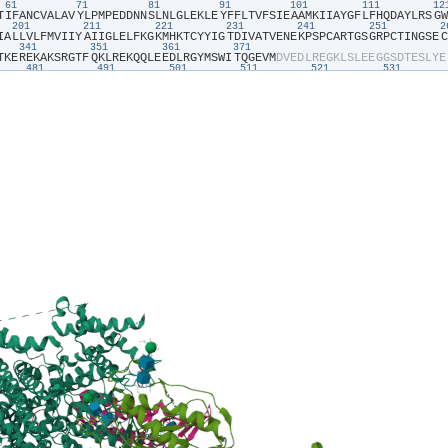
61
71
81
91
101
111
1
T​
​I​
​F​
​A​
​N​
​C​
​V​
​A​
​L​
​A​
​V​
​Y​
​L​
​P​
​M​
​P​
​E​
​D​
​D​
​N​
​N​
​S​
​L​
​N​
​L​
​G​
​L​
​E​
​K​
​L​
​E​
​Y​
​F​
​F​
​L​
​T​
​V​
​F​
​S​
​I​
​E​
​A​
​A​
​M​
​K​
​I​
​I​
​A​
​Y​
​G​
​F​
​L​
​F​
​H​
​Q​
​D​
​A​
​Y​
​L​
​R​
​S​
​G​
​W​
201
211
221
231
241
251
I​
​A​
​L​
​L​
​V​
​L​
​F​
​M​
​V​
​I​
​I​
​Y​
​A​
​I​
​I​
​G​
​L​
​E​
​L​
​F​
​K​
​G​
​K​
​M​
​H​
​K​
​T​
​C​
​Y​
​Y​
​I​
​G​
​T​
​D​
​I​
​V​
​A​
​T​
​V​
​E​
​N​
​E​
​K​
​P​
​S​
​P​
​C​
​A​
​R​
​T​
​G​
​S​
​G​
​R​
​P​
​C​
​T​
​I​
​N​
​G​
​S​
​E​
​C​
341
351
361
371
T​
​K​
​E​
​R​
​E​
​K​
​A​
​K​
​S​
​R​
​G​
​T​
​F​
​Q​
​K​
​L​
​R​
​E​
​K​
​Q​
​Q​
​L​
​E​
​E​
​D​
​L​
​R​
​G​
​Y​
​M​
​S​
​W​
​I​
​T​
​Q​
​G​
​E​
​V​
​M​
​D​
​V​
​E​
​D​
​L​
​R​
​E​
​G​
​K​
​L​
​S​
​L​
​E​
​E​
​G​
​G​
​S​
​D​
​T​
​E​
​S​
​L​
​Y​
​E​
481
491
501
511
521
531
I​
​E​
​M​
​L​
​L​
​K​
​M​
​Y​
​G​
​L​
​G​
​L​
​R​
​Q​
​Y​
​F​
​M​
​S​
​I​
​F​
​N​
​R​
​F​
​D​
​C​
​F​
​V​
​V​
​C​
​S​
​G​
​I​
​L​
​E​
​L​
​L​
​L​
​V​
​E​
​S​
​G​
​A​
​M​
​T​
​P​
​L​
​G​
​I​
​S​
​V​
​L​
​R​
​C​
​I​
​R​
​L​
​L​
​R​
​L​
​F​
​K​
​I​
​T​
621
631
641
651
661
671
W​
​N​
​S​
​V​
​M​
​Y​
​N​
​G​
​I​
​M​
​A​
​Y​
​G​
​G​
​P​
​S​
​Y​
​P​
​G​
​V​
​L​
​V​
​C​
​I​
​Y​
​F​
​I​
​I​
​L​
​F​
​V​
​C​
​G​
​N​
​Y​
​I​
​L​
​L​
​N​
​V​
​F​
​L​
​A​
​I​
​A​
​V​
​D​
​N​
​L​
​A​
​E​
​A​
​E​
​S​
​L​
​T​
​S​
​A​
​Q​
​K​
​A​
​K​
​A​
791
801
811
S​
​P​
​R​
​P​
​R​
​P​
​L​
​A​
​E​
​L​
​Q​
​L​
​K​
​E​
​K​
​A​
​V​
​P​
​I​
​P​
​E​
​A​
​S​
​S​
​F​
​F​
​I​
​F​
​S​
​P​
​T​
​N​
​K​
​V​
​R​
​V​
​L​
​C​
​H​
​R​
​I​
​V​
​N​
​A​
​T​
​W​
​F​
​T​
​N​
​F​
​I​
​L​
​L​
​F​
​I​
​L​
​L​
​S​
​S​
​A​
​A​
​L​
​A​
901
911
921
931
941
951
K​
​I​
​L​
​R​
​V​
​L​
​R​
​V​
​L​
​R​
​P​
​L​
​R​
​A​
​I​
​N​
​R​
​A​
​K​
​G​
​L​
​K​
​H​
​V​
​V​
​Q​
​C​
​V​
​F​
​V​
​A​
​I​
​R​
​T​
​I​
​G​
​N​
​I​
​V​
​L​
​V​
​T​
​T​
​L​
​L​
​Q​
​F​
​M​
​F​
​A​
​C​
​I​
​G​
​V​
​Q​
​L​
​F​
​K​
​G​
​K​
​F​
​F​
​S​
31
1041
1051
1061
1071
1081
1091
P​
​V​
​Y​
​N​
​N​
​R​
​V​
​E​
​M​
​A​
​I​
​F​
​F​
​I​
​I​
​Y​
​I​
​I​
​L​
​I​
​A​
​F​
​F​
​M​
​M​
​N​
​I​
​F​
​V​
​G​
​F​
​V​
​I​
​V​
​T​
​F​
​Q​
​E​
​Q​
​G​
​E​
​T​
​E​
​Y​
​K​
​N​
​C​
​E​
​L​
​D​
​K​
​N​
​Q​
​R​
​Q​
​C​
​V​
​Q​
​Y​
​A​
​L​
​K​
​A​
171
1181
1191
1201
1231
F​
​K​
​A​
​R​
​G​
​Y​
​F​
​G​
​D​
​P​
​W​
​N​
​V​
​F​
​D​
​F​
​L​
​I​
​V​
​I​
​G​
​S​
​I​
​I​
​D​
​V​
​I​
​L​
​S​
​E​
​I​
​D​
​T​
​F​
​L​
​A​
​S​
​S​
​G​
​G​
​L​
​Y​
​C​
​L​
​G​
​G​
​G​
​C​
​G​
​N​
​V​
​D​
​P​
​D​
​E​
​S​
​A​
​R​
​I​
​S​
​S​
​A​
​F​
1311
1321
1331
1341
1351
1361
137
Q​
​A​
​V​
​L​
​L​
​L​
​F​
​R​
​C​
​A​
​T​
​G​
​E​
​A​
​W​
​Q​
​E​
​I​
​L​
​L​
​A​
​C​
​S​
​Y​
​G​
​K​
​L​
​C​
​D​
​P​
​E​
​S​
​D​
​Y​
​A​
​P​
​G​
​E​
​E​
​Y​
​T​
​C​
​G​
​T​
​N​
​F​
​A​
​Y​
​Y​
​Y​
​F​
​I​
​S​
​F​
​Y​
​M​
​L​
​C​
​A​
​F​
​L​
​I​
​I​
1451
1461
1471
1481
1491
1501
15
​
​M​
​N​
​M​
​P​
​L​
​N​
​S​
​D​
​G​
​T​
​V​
​T​
​F​
​N​
​A​
​T​
​L​
​F​
​A​
​L​
​V​
​R​
​T​
​A​
​L​
​K​
​I​
​K​
​T​
​E​
​G​
​N​
​F​
​E​
​Q​
​A​
​N​
​E​
​E​
​L​
​R​
​A​
​I​
​I​
​K​
​K​
​I​
​W​
​K​
​R​
​T​
​S​
​M​
​K​
​L​
​L​
​D​
​Q​
​V​
​I​
​P​
​P​
V​
​E​
​A​
​A​
​M​
​E​
​E​
​R​
​I​
​F​
​R​
​R​
​T​
​G​
​G​
​L​
​F​
​G​
​Q​
​V​
​D​
​T​
​F​
​L​
​E​
​R​
​T​
​N​
​S​
​L​
​P​
​P​
​V​
​M​
​A​
​N​
​Q​
​R​
​P​
​L​
​Q​
​F​
​A​
​E​
​I​
​E​
​M​
​E​
​E​
​L​
​E​
​S​
​P​
​V​
​F​
​L​
​E​
​D​
​F​
​P​
​Q​
​D​
​A​
Q​
​P​
​G​
​M​
​P​
​I​
​N​
​Q​
​A​
​P​
​P​
​A​
​P​
​C​
​Q​
​Q​
​P​
​S​
​T​
​D​
​P​
​P​
​E​
​R​
​G​
​Q​
​R​
​R​
​T​
​S​
​L​
​T​
​G​
​S​
​L​
​Q​
​D​
​E​
​A​
​P​
​Q​
​R​
​R​
​S​
​S​
​E​
​G​
​S​
​T​
​P​
​R​
​R​
​P​
​A​
​P​
​A​
​T​
​A​
​L​
​L​
​I​
​Q​
​E​
T​
​L​
​I​
​P​
​P​
​R​
​P​