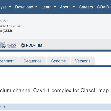
lyze
Download
Learn
About
Careers
COVID-
2,058
ted Structure
ls (CSM)
periment
Sequence
Genome
Versions
lcium channel Cav1.1 complex for ClassII map