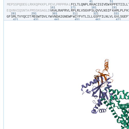
41
51
​M​
​E​
​P​
​S​
​S​
​P​
​Q​
​D​
​E​
​G​
​L​
​R​
​K​
​K​
​Q​
​P​
​K​
​K​
​P​
​L​
​P​
​E​
​V​
​L​
​P​
​R​
​P​
​P​
​R​
​A​
​L​
​F​
​C​
​L​
​T​
​L​
​Q​
​N​
​P​
​L​
​R​
​K​
​A​
​C​
​I​
​S​
​I​
​V​
​E​
​W​
​K​
​P​
​F​
​E​
​T​
​I​
​I​
​L​
​L​
​
161
171
181
191
E​
​Q​
​V​
​N​
​V​
​I​
​Q​
​S​
​N​
​T​
​A​
​P​
​M​
​S​
​S​
​K​
​G​
​A​
​G​
​L​
​D​
​V​
​K​
​A​
​L​
​R​
​A​
​F​
​R​
​V​
​L​
​R​
​P​
​L​
​R​
​L​
​V​
​S​
​G​
​V​
​P​
​S​
​L​
​Q​
​V​
​V​
​L​
​N​
​S​
​I​
​F​
​K​
​A​
​M​
​L​
​P​
​L​
​F​
​H​
​
281
291
301
311
321
331
G​
​F​
​S​
​M​
​L​
​T​
​V​
​Y​
​Q​
​C​
​I​
​T​
​M​
​E​
​G​
​W​
​T​
​D​
​V​
​L​
​Y​
​W​
​V​
​N​
​D​
​A​
​I​
​G​
​N​
​E​
​W​
​P​
​W​
​I​
​Y​
​F​
​V​
​T​
​L​
​I​
​L​
​L​
​G​
​S​
​F​
​F​
​I​
​L​
​N​
​L​
​V​
​L​
​G​
​V​
​L​
​S​
​G​
​E​
​F​
​
421
431
441
451
461
471
N​
​R​
​V​
​F​
​R​
​W​
​K​
​C​
​H​
​D​
​L​
​V​
​K​
​S​
​R​
​V​
​F​
​Y​
​W​
​L​
​V​
​I​
​L​
​I​
​V​
​A​
​L​
​N​
​T​
​L​
​S​
​I​
​A​
​S​
​E​
​H​
​H​
​N​
​Q​
​P​
​L​
​W​
​L​
​T​
​H​
​L​
​Q​
​D​
​I​
​A​
​N​
​R​
​V​
​L​
​L​
​S​
​L​
​F​
​T​
​
561
571
581
591
601
611
R​
​S​
​I​
​A​
​S​
​L​
​L​
​L​
​L​
​L​
​F​
​L​
​F​
​I​
​I​
​I​
​F​
​A​
​L​
​L​
​G​
​M​
​Q​
​L​
​F​
​G​
​G​
​R​
​Y​
​D​
​F​
​E​
​D​
​T​
​E​
​V​
​R​
​R​
​S​
​N​
​F​
​D​
​N​
​F​
​P​
​Q​
​A​
​L​
​I​
​S​
​V​
​F​
​Q​
​V​
​L​
​T​
​G​
​E​
​D​
​
E​
​E​
​K​
​S​
​V​
​M​
​A​
​K​
​K​
​L​
​E​
​Q​
​K​
​P​
​K​
​G​
​E​
​G​
​I​
​P​
​T​
​T​
​A​
​K​
​L​
​K​
​V​
​D​
​E​
​F​
​E​
​S​
​N​
​V​
​N​
​E​
​V​
​K​
​D​
​P​
​Y​
​P​
​S​
​A​
​D​
​F​
​P​
​G​
​D​
​D​
​E​
​E​
​D​
​E​
​P​
​E​
​I​
​P​
​V​
​
841
851
861
871
881
F​
​D​
​I​
​A​
​F​
​T​
​S​
​V​
​F​
​T​
​V​
​E​
​I​
​V​
​L​
​K​
​M​
​T​
​T​
​Y​
​G​
​A​
​F​
​L​
​H​
​K​
​G​
​S​
​F​
​C​
​R​
​N​
​Y​
​F​
​N​
​I​
​L​
​D​
​L​
​L​
​V​
​V​
​A​
​V​
​S​
​L​
​I​
​S​
​M​
​G​
​L​
​E​
​S​
​S​
​T​
​I​
​S​
​V​
​V​
​
981
991
1001
1011
1021
10
V​
​Y​
​K​
​D​
​G​
​D​
​P​
​T​
​Q​
​M​
​E​
​L​
​R​
​P​
​R​
​Q​
​W​
​I​
​H​
​N​
​D​
​F​
​H​
​F​
​D​
​N​
​V​
​L​
​S​
​A​
​M​
​M​
​S​
​L​
​F​
​T​
​V​
​S​
​T​
​F​
​E​
​G​
​W​
​P​
​Q​
​L​
​L​
​Y​
​R​
​A​
​I​
​D​
​S​
​N​
​E​
​E​
​D​
​M​
​G​
​
1121
1131
1141
1151
1161
1
Y​
​V​
​V​
​T​
​S​
​S​
​Y​
​F​
​E​
​Y​
​L​
​M​
​F​
​A​
​L​
​I​
​M​
​L​
​N​
​T​
​I​
​C​
​L​
​G​
​M​
​Q​
​H​
​Y​
​H​
​Q​
​S​
​E​
​E​
​M​
​N​
​H​
​I​
​S​
​D​
​I​
​L​
​N​
​V​
​A​
​F​
​T​
​I​
​I​
​F​
​T​
​L​
​E​
​M​
​I​
​L​
​K​
​L​
​L​
​A​
​
1261
1271
1281
1291
1301
G​
​V​
​R​
​T​
​L​
​L​
​W​
​T​
​F​
​I​
​K​
​S​
​F​
​Q​
​A​
​L​
​P​
​Y​
​V​
​A​
​L​
​L​
​I​
​V​
​M​
​L​
​F​
​F​
​I​
​Y​
​A​
​V​
​I​
​G​
​M​
​Q​
​M​
​F​
​G​
​K​
​I​
​A​
​L​
​V​
​D​
​G​
​T​
​Q​
​I​
​N​
​R​
​N​
​N​
​N​
​F​
​Q​
​T​
​F​
​P​
​
1401
1411
1421
1431
1441
W​
​S​
​I​
​L​
​G​
​P​
​H​
​H​
​L​
​D​
​E​
​F​
​K​
​A​
​I​
​W​
​A​
​E​
​Y​
​D​
​P​
​E​
​A​
​K​
​G​
​R​
​I​
​K​
​H​
​L​
​D​
​V​
​V​
​T​
​L​
​L​
​R​
​R​
​I​
​Q​
​P​
​P​
​L​
​G​
​F​
​G​
​K​
​F​
​C​
​P​
​H​
​R​
​V​
​A​
​C​
​K​
​R​
​L​
​V​
​G
Q​
​E​
​H​
​F​
​R​
​K​
​F​
​M​
​K​
​R​
​Q​
​E​
​E​
​Y​
​Y​
​G​
​Y​
​R​
​P​
​K​
​K​
​D​
​T​
​V​
​Q​
​I​
​Q​
​A​
​G​
​L​
​R​
​T​
​I​
​E​
​E​
​E​
​A​
​A​
​P​
​E​
​I​
​R​
​R​
​T​
​I​
​S​
​G​
​D​
​L​
​T​
​A​
​E​
​E​
​E​
​L​
​E​
​R​
​A​
​M​
​
A​
​Y​
​G​
​N​
​S​
​N​
​H​
​S​
​N​
​N​
​Q​
​M​
​F​
​S​
​S​
​V​
​H​
​C​
​E​
​R​
​E​
​F​
​P​
​G​
​E​
​A​
​E​
​T​
​P​
​A​
​A​
​G​
​R​
​G​
​A​
​L​
​S​
​H​
​S​
​H​
​R​
​A​
​L​
​G​
​P​
​H​
​S​
​K​
​P​
​C​
​A​
​G​
​K​
​L​
​N​
​G​
​Q​
​L​
​V​
​
T​
​A​
​T​
​S​
​Q​
​A​
​L​
​A​
​D​
​A​
​C​
​Q​
​M​
​E​
​P​
​E​
​E​
​V​
​E​
​V​
​A​
​A​
​T​
​E​
​L​
​L​
​K​
​A​
​R​
​E​
​S​
​V​
​Q​
​G​
​M​
​A​
​S​
​V​
​P​
​G​
​S​
​L​
​S​
​R​
​R​
​S​
​S​
​L​
​G​
​S​
​L​
​D​
​Q​
​V​
​Q​
​G​
​S​
​Q​
​E​
​