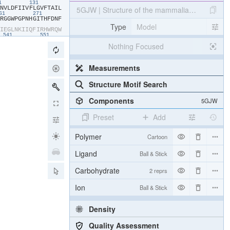
21
131
​N​
​V​
​L​
​D​
​F​
​I​
​I​
​V​
​F​
​L​
​G​
​V​
​F​
​T​
​A​
​I​
​L​
5GJW | Structure of the mammalian voltage-ga
261
271
​R​
​G​
​G​
​W​
​P​
​G​
​P​
​N​
​H​
​G​
​I​
​T​
​H​
​F​
​D​
​N​
​F​
Type
Model
​I​
​E​
​G​
​L​
​N​
​K​
​I​
​I​
​Q​
​F​
​I​
​R​
​H​
​W​
​R​
​Q​
​W​
541
551
​K​
​Y​
​W​
​T​
​S​
​L​
​S​
​N​
​L​
​V​
​A​
​S​
​L​
​L​
​N​
​S​
​I​
Nothing Focused
681
​E​
​E​
​R​
​K​
​R​
​R​
​K​
​M​
​S​
​R​
​G​
​L​
​P​
​D​
​K​
​T​
​E​
821
831
​A​
​E​
​D​
​P​
​I​
​R​
​A​
​E​
​S​
​V​
​R​
​N​
​Q​
​I​
​L​
​G​
​Y​
Measurements
961
971
​C​
​N​
​D​
​L​
​S​
​K​
​M​
​T​
​E​
​E​
​E​
​C​
​R​
​G​
​Y​
​Y​
​Y​
1101
1111
Structure Motif Search
​R​
​P​
​L​
​R​
​C​
​Y​
​I​
​P​
​K​
​N​
​P​
​Y​
​Q​
​Y​
​Q​
​V​
​W​
1241
1251
​F​
​R​
​L​
​F​
​R​
​V​
​M​
​R​
​L​
​I​
​K​
​L​
​L​
​S​
​R​
​A​
​E​
Components
5GJW
1
1381
1391
​N​
​L​
​F​
​V​
​A​
​V​
​I​
​M​
​D​
​N​
​F​
​D​
​Y​
​L​
​T​
​R​
​D​
11
Preset
Add
​I​
​G​
​D​
​D​
​E​
​V​
​T​
​V​
​G​
​K​
​F​
​Y​
​A​
​T​
​F​
​L​
​I​
​R​
​T​
​N​
​P​
​L​
​A​
​R​
​A​
​N​
​T​
​N​
​N​
​A​
​N​
​A​
​N​
​V​
Polymer
Cartoon
​A​
​L​
​V​
​R​
​G​
​G​
​L​
​D​
​T​
​L​
​A​
​A​
​D​
​A​
​G​
​F​
​V​
Ligand
Ball & Stick
Carbohydrate
2 reprs
Ion
Ball & Stick
Density
Quality Assessment