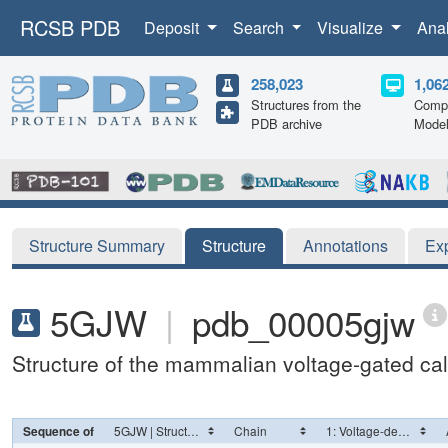
RCSB PDB
Deposit
Search
Visualize
Ana
258,023
1,06
Structures from the
Compu
PDB archive
Mode
Structure Summary
Structure
Annotations
Ex
5GJW
|
pdb_00005gjw
Structure of the mammalian voltage-gated ca
Sequence of