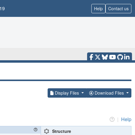
19
Help
Contact us
Display Files
Download Files
|
Help
Structure