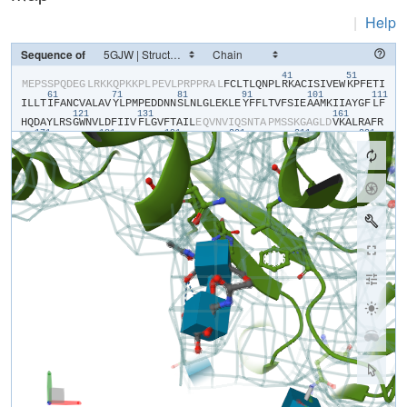
|
Help
Sequence of
41
51
​M​
​E​
​P​
​S​
​S​
​P​
​Q​
​D​
​E​
​G​
​L​
​R​
​K​
​K​
​Q​
​P​
​K​
​K​
​P​
​L​
​P​
​E​
​V​
​L​
​P​
​R​
​P​
​P​
​R​
​A​
​L​
​F​
​C​
​L​
​T​
​L​
​Q​
​N​
​P​
​L​
​R​
​K​
​A​
​C​
​I​
​S​
​I​
​V​
​E​
​W​
​K​
​P​
​F​
​E​
​T​
​I​
61
71
81
91
101
111
I​
​L​
​L​
​T​
​I​
​F​
​A​
​N​
​C​
​V​
​A​
​L​
​A​
​V​
​Y​
​L​
​P​
​M​
​P​
​E​
​D​
​D​
​N​
​N​
​S​
​L​
​N​
​L​
​G​
​L​
​E​
​K​
​L​
​E​
​Y​
​F​
​F​
​L​
​T​
​V​
​F​
​S​
​I​
​E​
​A​
​A​
​M​
​K​
​I​
​I​
​A​
​Y​
​G​
​F​
​L​
​F​
121
131
161
H​
​Q​
​D​
​A​
​Y​
​L​
​R​
​S​
​G​
​W​
​N​
​V​
​L​
​D​
​F​
​I​
​I​
​V​
​F​
​L​
​G​
​V​
​F​
​T​
​A​
​I​
​L​
​E​
​Q​
​V​
​N​
​V​
​I​
​Q​
​S​
​N​
​T​
​A​
​P​
​M​
​S​
​S​
​K​
​G​
​A​
​G​
​L​
​D​
​V​
​K​
​A​
​L​
​R​
​A​
​F​
​R​
171
181
191
201
211
221
V​
​L​
​R​
​P​
​L​
​R​
​L​
​V​
​S​
​G​
​V​
​P​
​S​
​L​
​Q​
​V​
​V​
​L​
​N​
​S​
​I​
​F​
​K​
​A​
​M​
​L​
​P​
​L​
​F​
​H​
​I​
​A​
​L​
​L​
​V​
​L​
​F​
​M​
​V​
​I​
​I​
​Y​
​A​
​I​
​I​
​G​
​L​
​E​
​L​
​F​
​K​
​G​
​K​
​M​
​H​
​K​
231
241
251
261
271
28
T​
​C​
​Y​
​Y​
​I​
​G​
​T​
​D​
​I​
​V​
​A​
​T​
​V​
​E​
​N​
​E​
​K​
​P​
​S​
​P​
​C​
​A​
​R​
​T​
​G​
​S​
​G​
​R​
​P​
​C​
​T​
​I​
​N​
​G​
​S​
​E​
​C​
​R​
​G​
​G​
​W​
​P​
​G​
​P​
​N​
​H​
​G​
​I​
​T​
​H​
​F​
​D​
​N​
​F​
​G​
​F​
291
301
311
321
331
S​
​M​
​L​
​T​
​V​
​Y​
​Q​
​C​
​I​
​T​
​M​
​E​
​G​
​W​
​T​
​D​
​V​
​L​
​Y​
​W​
​V​
​N​
​D​
​A​
​I​
​G​
​N​
​E​
​W​
​P​
​W​
​I​
​Y​
​F​
​V​
​T​
​L​
​I​
​L​
​L​
​G​
​S​
​F​
​F​
​I​
​L​
​N​
​L​
​V​
​L​
​G​
​V​
​L​
​S​
​G​
​E​
341
351
361
371
F​
​T​
​K​
​E​
​R​
​E​
​K​
​A​
​K​
​S​
​R​
​G​
​T​
​F​
​Q​
​K​
​L​
​R​
​E​
​K​
​Q​
​Q​
​L​
​E​
​E​
​D​
​L​
​R​
​G​
​Y​
​M​
​S​
​W​
​I​
​T​
​Q​
​G​
​E​
​V​
​M​
​D​
​V​
​E​
​D​
​L​
​R​
​E​
​G​
​K​
​L​
​S​
​L​
​E​
​E​
​G​
​G​
421
431
441
S​
​D​
​T​
​E​
​S​
​L​
​Y​
​E​
​I​
​E​
​G​
​L​
​N​
​K​
​I​
​I​
​Q​
​F​
​I​
​R​
​H​
​W​
​R​
​Q​
​W​
​N​
​R​
​V​
​F​
​R​
​W​
​K​
​C​
​H​
​D​
​L​
​V​
​K​
​S​
​R​
​V​
​F​
​Y​
​W​
​L​
​V​
​I​
​L​
​I​
​V​
​A​
​L​
​N​
​T​
​L​
​S​
451
461
471
481
491
501
I​
​A​
​S​
​E​
​H​
​H​
​N​
​Q​
​P​
​L​
​W​
​L​
​T​
​H​
​L​
​Q​
​D​
​I​
​A​
​N​
​R​
​V​
​L​
​L​
​S​
​L​
​F​
​T​
​I​
​E​
​M​
​L​
​L​
​K​
​M​
​Y​
​G​
​L​
​G​
​L​
​R​
​Q​
​Y​
​F​
​M​
​S​
​I​
​F​
​N​
​R​
​F​
​D​
​C​
​F​
​V​
​V​
511
521
531
541
551
56
C​
​S​
​G​
​I​
​L​
​E​
​L​
​L​
​L​
​V​
​E​
​S​
​G​
​A​
​M​
​T​
​P​
​L​
​G​
​I​
​S​
​V​
​L​
​R​
​C​
​I​
​R​
​L​
​L​
​R​
​L​
​F​
​K​
​I​
​T​
​K​
​Y​
​W​
​T​
​S​
​L​
​S​
​N​
​L​
​V​
​A​
​S​
​L​
​L​
​N​
​S​
​I​
​R​
​S​
​I​
​A​
571
581
591
601
611
S​
​L​
​L​
​L​
​L​
​L​
​F​
​L​
​F​
​I​
​I​
​I​
​F​
​A​
​L​
​L​
​G​
​M​
​Q​
​L​
​F​
​G​
​G​
​R​
​Y​
​D​
​F​
​E​
​D​
​T​
​E​
​V​
​R​
​R​
​S​
​N​
​F​
​D​
​N​
​F​
​P​
​Q​
​A​
​L​
​I​
​S​
​V​
​F​
​Q​
​V​
​L​
​T​
​G​
​E​
​D​
​W​
621
631
641
651
661
671
N​
​S​
​V​
​M​
​Y​
​N​
​G​
​I​
​M​
​A​
​Y​
​G​
​G​
​P​
​S​
​Y​
​P​
​G​
​V​
​L​
​V​
​C​
​I​
​Y​
​F​
​I​
​I​
​L​
​F​
​V​
​C​
​G​
​N​
​Y​
​I​
​L​
​L​
​N​
​V​
​F​
​L​
​A​
​I​
​A​
​V​
​D​
​N​
​L​
​A​
​E​
​A​
​E​
​S​
​L​
​T​
​S​
681
A​
​Q​
​K​
​A​
​K​
​A​
​E​
​E​
​R​
​K​
​R​
​R​
​K​
​M​
​S​
​R​
​G​
​L​
​P​
​D​
​K​
​T​
​E​
​E​
​E​
​K​
​S​
​V​
​M​
​A​
​K​
​K​
​L​
​E​
​Q​
​K​
​P​
​K​
​G​
​E​
​G​
​I​
​P​
​T​
​T​
​A​
​K​
​L​
​K​
​V​
​D​
​E​
​F​
​E​
​S​
​N​
V​
​N​
​E​
​V​
​K​
​D​
​P​
​Y​
​P​
​S​
​A​
​D​
​F​
​P​
​G​
​D​
​D​
​E​
​E​
​D​
​E​
​P​
​E​
​I​
​P​
​V​
​S​
​P​
​R​
​P​
​R​
​P​
​L​
​A​
​E​
​L​
​Q​
​L​
​K​
​E​
​K​
​A​
​V​
​P​
​I​
​P​
​E​
​A​
​S​
​S​
​F​
​F​
​I​
​F​
​S​
​P​
791
801
811
821
831
84
T​
​N​
​K​
​V​
​R​
​V​
​L​
​C​
​H​
​R​
​I​
​V​
​N​
​A​
​T​
​W​
​F​
​T​
​N​
​F​
​I​
​L​
​L​
​F​
​I​
​L​
​L​
​S​
​S​
​A​
​A​
​L​
​A​
​A​
​E​
​D​
​P​
​I​
​R​
​A​
​E​
​S​
​V​
​R​
​N​
​Q​
​I​
​L​
​G​
​Y​
​F​
​D​
​I​
​A​
​F​
​T​
851
861
871
881
S​
​V​
​F​
​T​
​V​
​E​
​I​
​V​
​L​
​K​
​M​
​T​
​T​
​Y​
​G​
​A​
​F​
​L​
​H​
​K​
​G​
​S​
​F​
​C​
​R​
​N​
​Y​
​F​
​N​
​I​
​L​
​D​
​L​
​L​
​V​
​V​
​A​
​V​
​S​
​L​
​I​
​S​
​M​
​G​
​L​
​E​
​S​
​S​
​T​
​I​
​S​
​V​
​V​
​K​
​I​
​L​
901
911
921
931
941
951
R​
​V​
​L​
​R​
​V​
​L​
​R​
​P​
​L​
​R​
​A​
​I​
​N​
​R​
​A​
​K​
​G​
​L​
​K​
​H​
​V​
​V​
​Q​
​C​
​V​
​F​
​V​
​A​
​I​
​R​
​T​
​I​
​G​
​N​
​I​
​V​
​L​
​V​
​T​
​T​
​L​
​L​
​Q​
​F​
​M​
​F​
​A​
​C​
​I​
​G​
​V​
​Q​
​L​
​F​
​K​
​G​
961
971
981
991
1001