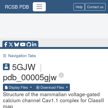
RCSB PDB
Help
Contact us
☰
Navigation Tabs
5GJW
|
pdb_00005gjw
Display Files
Download Files
Structure of the mammalian voltage-gated
calcium channel Cav1.1 complex for ClassII
map