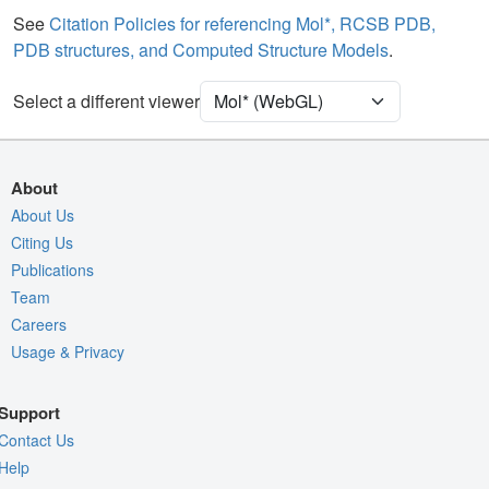
[Focus] Target
Ball & Stick
See
Citation Policies for referencing Mol*, RCSB PDB,
PDB structures, and Computed Structure Models
.
[Focus] Surroundings (5 Å)
2 reprs
Select a different viewer
Density
5GJW
EM
Entry
emd-9515
About
View
Auto
About Us
Citing Us
Nothing to Update
Publications
Quality Assessment
Team
Careers
Assembly Symmetry
Usage & Privacy
Export Models
Export Animation
Support
Export Geometry
Contact Us
Help