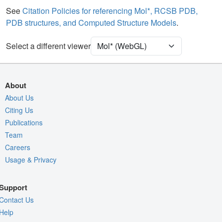
5GJW - Ions
Ball & Stick
See
Citation Policies for referencing Mol*, RCSB PDB,
PDB structures, and Computed Structure Models
.
5GJW - Carbohydrates
2 reprs
Select a different viewer
Density
Quality Assessment
Assembly Symmetry
About
Export Models
About Us
Export Animation
Citing Us
Publications
Export Geometry
Team
Careers
Usage & Privacy
Support
Contact Us
Help