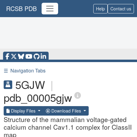
RCSB PDB
Help
Contact us
☰
Navigation Tabs
5GJW
|
pdb_00005gjw
Display Files
Download Files
Structure of the mammalian voltage-gated
calcium channel Cav1.1 complex for ClassII
map