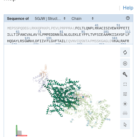
|
Help
Sequence of
41
51
​M​
​E​
​P​
​S​
​S​
​P​
​Q​
​D​
​E​
​G​
​L​
​R​
​K​
​K​
​Q​
​P​
​K​
​K​
​P​
​L​
​P​
​E​
​V​
​L​
​P​
​R​
​P​
​P​
​R​
​A​
​L​
​F​
​C​
​L​
​T​
​L​
​Q​
​N​
​P​
​L​
​R​
​K​
​A​
​C​
​I​
​S​
​I​
​V​
​E​
​W​
​K​
​P​
​F​
​E​
​T​
​I​
61
71
81
91
101
111
I​
​L​
​L​
​T​
​I​
​F​
​A​
​N​
​C​
​V​
​A​
​L​
​A​
​V​
​Y​
​L​
​P​
​M​
​P​
​E​
​D​
​D​
​N​
​N​
​S​
​L​
​N​
​L​
​G​
​L​
​E​
​K​
​L​
​E​
​Y​
​F​
​F​
​L​
​T​
​V​
​F​
​S​
​I​
​E​
​A​
​A​
​M​
​K​
​I​
​I​
​A​
​Y​
​G​
​F​
​L​
​F​
121
131
161
H​
​Q​
​D​
​A​
​Y​
​L​
​R​
​S​
​G​
​W​
​N​
​V​
​L​
​D​
​F​
​I​
​I​
​V​
​F​
​L​
​G​
​V​
​F​
​T​
​A​
​I​
​L​
​E​
​Q​
​V​
​N​
​V​
​I​
​Q​
​S​
​N​
​T​
​A​
​P​
​M​
​S​
​S​
​K​
​G​
​A​
​G​
​L​
​D​
​V​
​K​
​A​
​L​
​R​
​A​
​F​
​R​
171
181
191
201
211
221
V​
​L​
​R​
​P​
​L​
​R​
​L​
​V​
​S​
​G​
​V​
​P​
​S​
​L​
​Q​
​V​
​V​
​L​
​N​
​S​
​I​
​F​
​K​
​A​
​M​
​L​
​P​
​L​
​F​
​H​
​I​
​A​
​L​
​L​
​V​
​L​
​F​
​M​
​V​
​I​
​I​
​Y​
​A​
​I​
​I​
​G​
​L​
​E​
​L​
​F​
​K​
​G​
​K​
​M​
​H​
​K​
231
241
251
261
271
28
T​
​C​
​Y​
​Y​
​I​
​G​
​T​
​D​
​I​
​V​
​A​
​T​
​V​
​E​
​N​
​E​
​K​
​P​
​S​
​P​
​C​
​A​
​R​
​T​
​G​
​S​
​G​
​R​
​P​
​C​
​T​
​I​
​N​
​G​
​S​
​E​
​C​
​R​
​G​
​G​
​W​
​P​
​G​
​P​
​N​
​H​
​G​
​I​
​T​
​H​
​F​
​D​
​N​
​F​
​G​
​F​
291
301
311
321
331
S​
​M​
​L​
​T​
​V​
​Y​
​Q​
​C​
​I​
​T​
​M​
​E​
​G​
​W​
​T​
​D​
​V​
​L​
​Y​
​W​
​V​
​N​
​D​
​A​
​I​
​G​
​N​
​E​
​W​
​P​
​W​
​I​
​Y​
​F​
​V​
​T​
​L​
​I​
​L​
​L​
​G​
​S​
​F​
​F​
​I​
​L​
​N​
​L​
​V​
​L​
​G​
​V​
​L​
​S​
​G​
​E​
341
351
361
371
F​
​T​
​K​
​E​
​R​
​E​
​K​
​A​
​K​
​S​
​R​
​G​
​T​
​F​
​Q​
​K​
​L​
​R​
​E​
​K​
​Q​
​Q​
​L​
​E​
​E​
​D​
​L​
​R​
​G​
​Y​
​M​
​S​
​W​
​I​
​T​
​Q​
​G​
​E​
​V​
​M​
​D​
​V​
​E​
​D​
​L​
​R​
​E​
​G​
​K​
​L​
​S​
​L​
​E​
​E​
​G​
​G​
421
431
441
S​
​D​
​T​
​E​
​S​
​L​
​Y​
​E​
​I​
​E​
​G​
​L​
​N​
​K​
​I​
​I​
​Q​
​F​
​I​
​R​
​H​
​W​
​R​
​Q​
​W​
​N​
​R​
​V​
​F​
​R​
​W​
​K​
​C​
​H​
​D​
​L​
​V​
​K​
​S​
​R​
​V​
​F​
​Y​
​W​
​L​
​V​
​I​
​L​
​I​
​V​
​A​
​L​
​N​
​T​
​L​
​S​
451
461
471
481
491
501
I​
​A​
​S​
​E​
​H​
​H​
​N​
​Q​
​P​
​L​
​W​
​L​
​T​
​H​
​L​
​Q​
​D​
​I​
​A​
​N​
​R​
​V​
​L​
​L​
​S​
​L​
​F​
​T​
​I​
​E​
​M​
​L​
​L​
​K​
​M​
​Y​
​G​
​L​
​G​
​L​
​R​
​Q​
​Y​
​F​
​M​
​S​
​I​
​F​
​N​
​R​
​F​
​D​
​C​
​F​
​V​
​V​
511
521
531
541
551
56
C​
​S​
​G​
​I​
​L​
​E​
​L​
​L​
​L​
​V​
​E​
​S​
​G​
​A​
​M​
​T​
​P​
​L​
​G​
​I​
​S​
​V​
​L​
​R​
​C​
​I​
​R​
​L​
​L​
​R​
​L​
​F​
​K​
​I​
​T​
​K​
​Y​
​W​
​T​
​S​
​L​
​S​
​N​
​L​
​V​
​A​
​S​
​L​
​L​
​N​
​S​
​I​
​R​
​S​
​I​
​A​
571
581
591
601
611
S​
​L​
​L​
​L​
​L​
​L​
​F​
​L​
​F​
​I​
​I​
​I​
​F​
​A​
​L​
​L​
​G​
​M​
​Q​
​L​
​F​
​G​
​G​
​R​
​Y​
​D​
​F​
​E​
​D​
​T​
​E​
​V​
​R​
​R​
​S​
​N​
​F​
​D​
​N​
​F​
​P​
​Q​
​A​
​L​
​I​
​S​
​V​
​F​
​Q​
​V​
​L​
​T​
​G​
​E​
​D​
​W​
621
631
641
651
661
671
N​
​S​
​V​
​M​
​Y​
​N​
​G​
​I​
​M​
​A​
​Y​
​G​
​G​
​P​
​S​
​Y​
​P​
​G​
​V​
​L​
​V​
​C​
​I​
​Y​
​F​
​I​
​I​
​L​
​F​
​V​
​C​
​G​
​N​
​Y​
​I​
​L​
​L​
​N​
​V​
​F​
​L​
​A​
​I​
​A​
​V​
​D​
​N​
​L​
​A​
​E​
​A​
​E​
​S​
​L​
​T​
​S​
681
A​
​Q​
​K​
​A​
​K​
​A​
​E​
​E​
​R​
​K​
​R​
​R​
​K​
​M​
​S​
​R​
​G​
​L​
​P​
​D​
​K​
​T​
​E​
​E​
​E​
​K​
​S​
​V​
​M​
​A​
​K​
​K​
​L​
​E​
​Q​
​K​
​P​
​K​
​G​
​E​
​G​
​I​
​P​
​T​
​T​
​A​
​K​
​L​
​K​
​V​
​D​
​E​
​F​
​E​
​S​
​N​
V​
​N​
​E​
​V​
​K​
​D​
​P​
​Y​
​P​
​S​
​A​
​D​
​F​
​P​
​G​
​D​
​D​
​E​
​E​
​D​
​E​
​P​
​E​
​I​
​P​
​V​
​S​
​P​
​R​
​P​
​R​
​P​
​L​
​A​
​E​
​L​
​Q​
​L​
​K​
​E​
​K​
​A​
​V​
​P​
​I​
​P​
​E​
​A​
​S​
​S​
​F​
​F​
​I​
​F​
​S​
​P​
791
801
811
821
831
84
T​
​N​
​K​
​V​
​R​
​V​
​L​
​C​
​H​
​R​
​I​
​V​
​N​
​A​
​T​
​W​
​F​
​T​
​N​
​F​
​I​
​L​
​L​
​F​
​I​
​L​
​L​
​S​
​S​
​A​
​A​
​L​
​A​
​A​
​E​
​D​
​P​
​I​
​R​
​A​
​E​
​S​
​V​
​R​
​N​
​Q​
​I​
​L​
​G​
​Y​
​F​
​D​
​I​
​A​
​F​
​T​
851
861
871
881
S​
​V​
​F​
​T​
​V​
​E​
​I​
​V​
​L​
​K​
​M​
​T​
​T​
​Y​
​G​
​A​
​F​
​L​
​H​
​K​
​G​
​S​
​F​
​C​
​R​
​N​
​Y​
​F​
​N​
​I​
​L​
​D​
​L​
​L​
​V​
​V​
​A​
​V​
​S​
​L​
​I​
​S​
​M​
​G​
​L​
​E​
​S​
​S​
​T​
​I​
​S​
​V​
​V​
​K​
​I​
​L​
901
911
921
931
941
951
R​
​V​
​L​
​R​
​V​
​L​
​R​
​P​
​L​
​R​
​A​
​I​
​N​
​R​
​A​
​K​
​G​
​L​
​K​
​H​
​V​
​V​
​Q​
​C​
​V​
​F​
​V​
​A​
​I​
​R​
​T​
​I​
​G​
​N​
​I​
​V​
​L​
​V​
​T​
​T​
​L​
​L​
​Q​
​F​
​M​
​F​
​A​
​C​
​I​
​G​
​V​
​Q​
​L​
​F​
​K​
​G​
961
971
981
991
1001