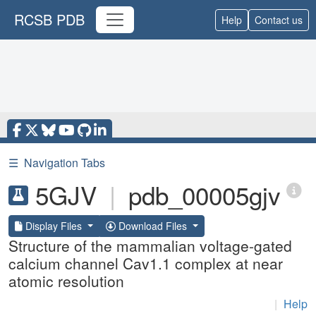
RCSB PDB
Help
Contact us
☰
Navigation Tabs
5GJV
|
pdb_00005gjv
Display Files
Download Files
Structure of the mammalian voltage-gated
calcium channel Cav1.1 complex at near
atomic resolution
|
Help