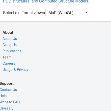
PDB structures, and Computed Structure Models
.
Ion
Ball & Stick
Select a different viewer
Density
Quality Assessment
Assembly Symmetry
About
Export Models
About Us
Export Animation
Citing Us
Publications
Export Geometry
Team
Careers
Usage & Privacy
Support
Contact Us
Help
Website FAQ
Glossary