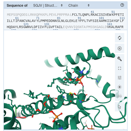
Sequence of
41
51
​M​
​E​
​P​
​S​
​S​
​P​
​Q​
​D​
​E​
​G​
​L​
​R​
​K​
​K​
​Q​
​P​
​K​
​K​
​P​
​L​
​P​
​E​
​V​
​L​
​P​
​R​
​P​
​P​
​R​
​A​
​L​
​F​
​C​
​L​
​T​
​L​
​Q​
​N​
​P​
​L​
​R​
​K​
​A​
​C​
​I​
​S​
​I​
​V​
​E​
​W​
​K​
​P​
​F​
​E​
​T​
​I​
61
71
81
91
101
111
I​
​L​
​L​
​T​
​I​
​F​
​A​
​N​
​C​
​V​
​A​
​L​
​A​
​V​
​Y​
​L​
​P​
​M​
​P​
​E​
​D​
​D​
​N​
​N​
​S​
​L​
​N​
​L​
​G​
​L​
​E​
​K​
​L​
​E​
​Y​
​F​
​F​
​L​
​T​
​V​
​F​
​S​
​I​
​E​
​A​
​A​
​M​
​K​
​I​
​I​
​A​
​Y​
​G​
​F​
​L​
​F​
121
131
161
H​
​Q​
​D​
​A​
​Y​
​L​
​R​
​S​
​G​
​W​
​N​
​V​
​L​
​D​
​F​
​I​
​I​
​V​
​F​
​L​
​G​
​V​
​F​
​T​
​A​
​I​
​L​
​E​
​Q​
​V​
​N​
​V​
​I​
​Q​
​S​
​N​
​T​
​A​
​P​
​M​
​S​
​S​
​K​
​G​
​A​
​G​
​L​
​D​
​V​
​K​
​A​
​L​
​R​
​A​
​F​
​R​
171
181
191
201
211
221
V​
​L​
​R​
​P​
​L​
​R​
​L​
​V​
​S​
​G​
​V​
​P​
​S​
​L​
​Q​
​V​
​V​
​L​
​N​
​S​
​I​
​F​
​K​
​A​
​M​
​L​
​P​
​L​
​F​
​H​
​I​
​A​
​L​
​L​
​V​
​L​
​F​
​M​
​V​
​I​
​I​
​Y​
​A​
​I​
​I​
​G​
​L​
​E​
​L​
​F​
​K​
​G​
​K​
​M​
​H​
​K​
231
241
251
261
271
28
T​
​C​
​Y​
​Y​
​I​
​G​
​T​
​D​
​I​
​V​
​A​
​T​
​V​
​E​
​N​
​E​
​K​
​P​
​S​
​P​
​C​
​A​
​R​
​T​
​G​
​S​
​G​
​R​
​P​
​C​
​T​
​I​
​N​
​G​
​S​
​E​
​C​
​R​
​G​
​G​
​W​
​P​
​G​
​P​
​N​
​H​
​G​
​I​
​T​
​H​
​F​
​D​
​N​
​F​
​G​
​F​
291
301
311
321
331
S​
​M​
​L​
​T​
​V​
​Y​
​Q​
​C​
​I​
​T​
​M​
​E​
​G​
​W​
​T​
​D​
​V​
​L​
​Y​
​W​
​V​
​N​
​D​
​A​
​I​
​G​
​N​
​E​
​W​
​P​
​W​
​I​
​Y​
​F​
​V​
​T​
​L​
​I​
​L​
​L​
​G​
​S​
​F​
​F​
​I​
​L​
​N​
​L​
​V​
​L​
​G​
​V​
​L​
​S​
​G​
​E​
341
351
361
371
F​
​T​
​K​
​E​
​R​
​E​
​K​
​A​
​K​
​S​
​R​
​G​
​T​
​F​
​Q​
​K​
​L​
​R​
​E​
​K​
​Q​
​Q​
​L​
​E​
​E​
​D​
​L​
​R​
​G​
​Y​
​M​
​S​
​W​
​I​
​T​
​Q​
​G​
​E​
​V​
​M​
​D​
​V​
​E​
​D​
​L​
​R​
​E​
​G​
​K​
​L​
​S​
​L​
​E​
​E​
​G​
​G​
421
431
441
S​
​D​
​T​
​E​
​S​
​L​
​Y​
​E​
​I​
​E​
​G​
​L​
​N​
​K​
​I​
​I​
​Q​
​F​
​I​
​R​
​H​
​W​
​R​
​Q​
​W​
​N​
​R​
​V​
​F​
​R​
​W​
​K​
​C​
​H​
​D​
​L​
​V​
​K​
​S​
​R​
​V​
​F​
​Y​
​W​
​L​
​V​
​I​
​L​
​I​
​V​
​A​
​L​
​N​
​T​
​L​
​S​
451
461
471
481
491
501
I​
​A​
​S​
​E​
​H​
​H​
​N​
​Q​
​P​
​L​
​W​
​L​
​T​
​H​
​L​
​Q​
​D​
​I​
​A​
​N​
​R​
​V​
​L​
​L​
​S​
​L​
​F​
​T​
​I​
​E​
​M​
​L​
​L​
​K​
​M​
​Y​
​G​
​L​
​G​
​L​
​R​
​Q​
​Y​
​F​
​M​
​S​
​I​
​F​
​N​
​R​
​F​
​D​
​C​
​F​
​V​
​V​
511
521
531
541
551
56
C​
​S​
​G​
​I​
​L​
​E​
​L​
​L​
​L​
​V​
​E​
​S​
​G​
​A​
​M​
​T​
​P​
​L​
​G​
​I​
​S​
​V​
​L​
​R​
​C​
​I​
​R​
​L​
​L​
​R​
​L​
​F​
​K​
​I​
​T​
​K​
​Y​
​W​
​T​
​S​
​L​
​S​
​N​
​L​
​V​
​A​
​S​
​L​
​L​
​N​
​S​
​I​
​R​
​S​
​I​
​A​
571
581
591
601
611
S​
​L​
​L​
​L​
​L​
​L​
​F​
​L​
​F​
​I​
​I​
​I​
​F​
​A​
​L​
​L​
​G​
​M​
​Q​
​L​
​F​
​G​
​G​
​R​
​Y​
​D​
​F​
​E​
​D​
​T​
​E​
​V​
​R​
​R​
​S​
​N​
​F​
​D​
​N​
​F​
​P​
​Q​
​A​
​L​
​I​
​S​
​V​
​F​
​Q​
​V​
​L​
​T​
​G​
​E​
​D​
​W​
621
631
641
651
661
N​
​S​
​V​
​M​
​Y​
​N​
​G​
​I​
​M​
​A​
​Y​
​G​
​G​
​P​
​S​
​Y​
​P​
​G​
​V​
​L​
​V​
​C​
​I​
​Y​
​F​
​I​
​I​
​L​
​F​
​V​
​C​
​G​
​N​
​Y​
​I​
​L​
​L​
​N​
​V​
​F​
​L​
​A​
​I​
​A​
​V​
​D​
​N​
​L​
​A​
​E​
​A​
​E​
​S​
​L​
​T​
​S​
A​
​Q​
​K​
​A​
​K​
​A​
​E​
​E​
​R​
​K​
​R​
​R​
​K​
​M​
​S​
​R​
​G​
​L​
​P​
​D​
​K​
​T​
​E​
​E​
​E​
​K​
​S​
​V​
​M​
​A​
​K​
​K​
​L​
​E​
​Q​
​K​
​P​
​K​
​G​
​E​
​G​
​I​
​P​
​T​
​T​
​A​
​K​
​L​
​K​
​V​
​D​
​E​
​F​
​E​
​S​
​N​
V​
​N​
​E​
​V​
​K​
​D​
​P​
​Y​
​P​
​S​
​A​
​D​
​F​
​P​
​G​
​D​
​D​
​E​
​E​
​D​
​E​
​P​
​E​
​I​
​P​
​V​
​S​
​P​
​R​
​P​
​R​
​P​
​L​
​A​
​E​
​L​
​Q​
​L​
​K​
​E​
​K​
​A​
​V​
​P​
​I​
​P​
​E​
​A​
​S​
​S​
​F​
​F​
​I​
​F​
​S​
​P​
791
801
811
821
831
84
T​
​N​
​K​
​V​
​R​
​V​
​L​
​C​
​H​
​R​
​I​
​V​
​N​
​A​
​T​
​W​
​F​
​T​
​N​
​F​
​I​
​L​
​L​
​F​
​I​
​L​
​L​
​S​
​S​
​A​
​A​
​L​
​A​
​A​
​E​
​D​
​P​
​I​
​R​
​A​
​E​
​S​
​V​
​R​
​N​
​Q​
​I​
​L​
​G​
​Y​
​F​
​D​
​I​
​A​
​F​
​T​
851
861
871
881
S​
​V​
​F​
​T​
​V​
​E​
​I​
​V​
​L​
​K​
​M​
​T​
​T​
​Y​
​G​
​A​
​F​
​L​
​H​
​K​
​G​
​S​
​F​
​C​
​R​
​N​
​Y​
​F​
​N​
​I​
​L​
​D​
​L​
​L​
​V​
​V​
​A​
​V​
​S​
​L​
​I​
​S​
​M​
​G​
​L​
​E​
​S​
​S​
​T​
​I​
​S​
​V​
​V​
​K​
​I​
​L​
901
911
921
931
941
951
R​
​V​
​L​
​R​
​V​
​L​
​R​
​P​
​L​
​R​
​A​
​I​
​N​
​R​
​A​
​K​
​G​
​L​
​K​
​H​
​V​
​V​
​Q​
​C​
​V​
​F​
​V​
​A​
​I​
​R​
​T​
​I​
​G​
​N​
​I​
​V​
​L​
​V​
​T​
​T​
​L​
​L​
​Q​
​F​
​M​
​F​
​A​
​C​
​I​
​G​
​V​
​Q​
​L​
​F​
​K​
​G​
961
971
981
991
1001
K​
​F​
​F​
​S​
​C​
​N​
​D​
​L​
​S​
​K​
​M​
​T​
​E​
​E​
​E​
​C​
​R​
​G​
​Y​
​Y​
​Y​
​V​
​Y​
​K​
​D​
​G​
​D​
​P​
​T​
​Q​
​M​
​E​
​L​
​R​
​P​
​R​
​Q​
​W​
​I​
​H​
​N​
​D​
​F​
​H​
​F​
​D​
​N​
​V​
​L​
​S​
​A​
​M​
​M​
​S​
​L​
​F​
1011
1021
1031
1041
1051
1061
T​
​V​
​S​
​T​
​F​
​E​
​G​
​W​
​P​
​Q​
​L​
​L​
​Y​
​R​
​A​
​I​
​D​
​S​
​N​
​E​
​E​
​D​
​M​
​G​
​P​
​V​
​Y​
​N​
​N​
​R​
​V​
​E​
​M​
​A​
​I​
​F​
​F​
​I​
​I​
​Y​
​I​
​I​
​L​
​I​
​A​
​F​
​F​
​M​
​M​
​N​
​I​
​F​
​V​
​G​
​F​
​V​
1071
1081
1091
1101
1111
112