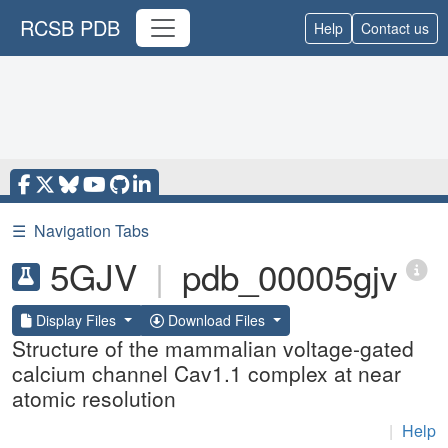
RCSB PDB
Help
Contact us
☰
Navigation Tabs
5GJV
|
pdb_00005gjv
Display Files
Download Files
Structure of the mammalian voltage-gated
calcium channel Cav1.1 complex at near
atomic resolution
|
Help