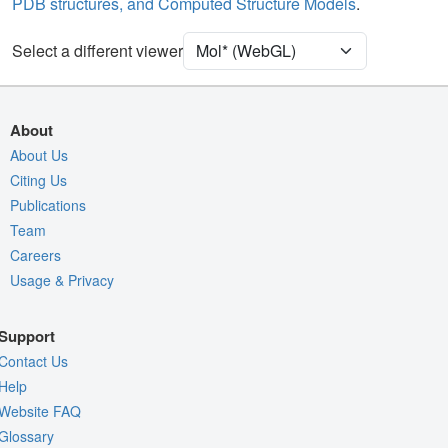
PDB structures, and Computed Structure Models
.
Ion
Ball & Stick
[Focus] Target
Ball & Stick
Select a different viewer
[Focus] Surroundings (5 Å)
2 reprs
Density
About
Quality Assessment
About Us
Citing Us
Assembly Symmetry
Publications
Export Models
Team
Export Animation
Careers
Export Geometry
Usage & Privacy
Support
Contact Us
Help
Website FAQ
Glossary