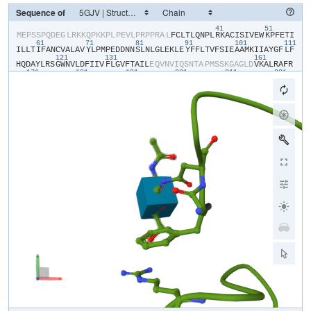
Sequence of
41
51
​M​
​E​
​P​
​S​
​S​
​P​
​Q​
​D​
​E​
​G​
​L​
​R​
​K​
​K​
​Q​
​P​
​K​
​K​
​P​
​L​
​P​
​E​
​V​
​L​
​P​
​R​
​P​
​P​
​R​
​A​
​L​
​F​
​C​
​L​
​T​
​L​
​Q​
​N​
​P​
​L​
​R​
​K​
​A​
​C​
​I​
​S​
​I​
​V​
​E​
​W​
​K​
​P​
​F​
​E​
​T​
​I​
61
71
81
91
101
111
I​
​L​
​L​
​T​
​I​
​F​
​A​
​N​
​C​
​V​
​A​
​L​
​A​
​V​
​Y​
​L​
​P​
​M​
​P​
​E​
​D​
​D​
​N​
​N​
​S​
​L​
​N​
​L​
​G​
​L​
​E​
​K​
​L​
​E​
​Y​
​F​
​F​
​L​
​T​
​V​
​F​
​S​
​I​
​E​
​A​
​A​
​M​
​K​
​I​
​I​
​A​
​Y​
​G​
​F​
​L​
​F​
121
131
161
H​
​Q​
​D​
​A​
​Y​
​L​
​R​
​S​
​G​
​W​
​N​
​V​
​L​
​D​
​F​
​I​
​I​
​V​
​F​
​L​
​G​
​V​
​F​
​T​
​A​
​I​
​L​
​E​
​Q​
​V​
​N​
​V​
​I​
​Q​
​S​
​N​
​T​
​A​
​P​
​M​
​S​
​S​
​K​
​G​
​A​
​G​
​L​
​D​
​V​
​K​
​A​
​L​
​R​
​A​
​F​
​R​
171
181
191
201
211
221
V​
​L​
​R​
​P​
​L​
​R​
​L​
​V​
​S​
​G​
​V​
​P​
​S​
​L​
​Q​
​V​
​V​
​L​
​N​
​S​
​I​
​F​
​K​
​A​
​M​
​L​
​P​
​L​
​F​
​H​
​I​
​A​
​L​
​L​
​V​
​L​
​F​
​M​
​V​
​I​
​I​
​Y​
​A​
​I​
​I​
​G​
​L​
​E​
​L​
​F​
​K​
​G​
​K​
​M​
​H​
​K​
231
241
251
261
271
28
T​
​C​
​Y​
​Y​
​I​
​G​
​T​
​D​
​I​
​V​
​A​
​T​
​V​
​E​
​N​
​E​
​K​
​P​
​S​
​P​
​C​
​A​
​R​
​T​
​G​
​S​
​G​
​R​
​P​
​C​
​T​
​I​
​N​
​G​
​S​
​E​
​C​
​R​
​G​
​G​
​W​
​P​
​G​
​P​
​N​
​H​
​G​
​I​
​T​
​H​
​F​
​D​
​N​
​F​
​G​
​F​
291
301
311
321
331
S​
​M​
​L​
​T​
​V​
​Y​
​Q​
​C​
​I​
​T​
​M​
​E​
​G​
​W​
​T​
​D​
​V​
​L​
​Y​
​W​
​V​
​N​
​D​
​A​
​I​
​G​
​N​
​E​
​W​
​P​
​W​
​I​
​Y​
​F​
​V​
​T​
​L​
​I​
​L​
​L​
​G​
​S​
​F​
​F​
​I​
​L​
​N​
​L​
​V​
​L​
​G​
​V​
​L​
​S​
​G​
​E​
341
351
361
371
F​
​T​
​K​
​E​
​R​
​E​
​K​
​A​
​K​
​S​
​R​
​G​
​T​
​F​
​Q​
​K​
​L​
​R​
​E​
​K​
​Q​
​Q​
​L​
​E​
​E​
​D​
​L​
​R​
​G​
​Y​
​M​
​S​
​W​
​I​
​T​
​Q​
​G​
​E​
​V​
​M​
​D​
​V​
​E​
​D​
​L​
​R​
​E​
​G​
​K​
​L​
​S​
​L​
​E​
​E​
​G​
​G​
421
431
441
S​
​D​
​T​
​E​
​S​
​L​
​Y​
​E​
​I​
​E​
​G​
​L​
​N​
​K​
​I​
​I​
​Q​
​F​
​I​
​R​
​H​
​W​
​R​
​Q​
​W​
​N​
​R​
​V​
​F​
​R​
​W​
​K​
​C​
​H​
​D​
​L​
​V​
​K​
​S​
​R​
​V​
​F​
​Y​
​W​
​L​
​V​
​I​
​L​
​I​
​V​
​A​
​L​
​N​
​T​
​L​
​S​
451
461
471
481
491
501
I​
​A​
​S​
​E​
​H​
​H​
​N​
​Q​
​P​
​L​
​W​
​L​
​T​
​H​
​L​
​Q​
​D​
​I​
​A​
​N​
​R​
​V​
​L​
​L​
​S​
​L​
​F​
​T​
​I​
​E​
​M​
​L​
​L​
​K​
​M​
​Y​
​G​
​L​
​G​
​L​
​R​
​Q​
​Y​
​F​
​M​
​S​
​I​
​F​
​N​
​R​
​F​
​D​
​C​
​F​
​V​
​V​
511
521
531
541
551
56
C​
​S​
​G​
​I​
​L​
​E​
​L​
​L​
​L​
​V​
​E​
​S​
​G​
​A​
​M​
​T​
​P​
​L​
​G​
​I​
​S​
​V​
​L​
​R​
​C​
​I​
​R​
​L​
​L​
​R​
​L​
​F​
​K​
​I​
​T​
​K​
​Y​
​W​
​T​
​S​
​L​
​S​
​N​
​L​
​V​
​A​
​S​
​L​
​L​
​N​
​S​
​I​
​R​
​S​
​I​
​A​
571
581
591
601
611
S​
​L​
​L​
​L​
​L​
​L​
​F​
​L​
​F​
​I​
​I​
​I​
​F​
​A​
​L​
​L​
​G​
​M​
​Q​
​L​
​F​
​G​
​G​
​R​
​Y​
​D​
​F​
​E​
​D​
​T​
​E​
​V​
​R​
​R​
​S​
​N​
​F​
​D​
​N​
​F​
​P​
​Q​
​A​
​L​
​I​
​S​
​V​
​F​
​Q​
​V​
​L​
​T​
​G​
​E​
​D​
​W​
621
631
641
651
661
N​
​S​
​V​
​M​
​Y​
​N​
​G​
​I​
​M​
​A​
​Y​
​G​
​G​
​P​
​S​
​Y​
​P​
​G​
​V​
​L​
​V​
​C​
​I​
​Y​
​F​
​I​
​I​
​L​
​F​
​V​
​C​
​G​
​N​
​Y​
​I​
​L​
​L​
​N​
​V​
​F​
​L​
​A​
​I​
​A​
​V​
​D​
​N​
​L​
​A​
​E​
​A​
​E​
​S​
​L​
​T​
​S​
A​
​Q​
​K​
​A​
​K​
​A​
​E​
​E​
​R​
​K​
​R​
​R​
​K​
​M​
​S​
​R​
​G​
​L​
​P​
​D​
​K​
​T​
​E​
​E​
​E​
​K​
​S​
​V​
​M​
​A​
​K​
​K​
​L​
​E​
​Q​
​K​
​P​
​K​
​G​
​E​
​G​
​I​
​P​
​T​
​T​
​A​
​K​
​L​
​K​
​V​
​D​
​E​
​F​
​E​
​S​
​N​
V​
​N​
​E​
​V​
​K​
​D​
​P​
​Y​
​P​
​S​
​A​
​D​
​F​
​P​
​G​
​D​
​D​
​E​
​E​
​D​
​E​
​P​
​E​
​I​
​P​
​V​
​S​
​P​
​R​
​P​
​R​
​P​
​L​
​A​
​E​
​L​
​Q​
​L​
​K​
​E​
​K​
​A​
​V​
​P​
​I​
​P​
​E​
​A​
​S​
​S​
​F​
​F​
​I​
​F​
​S​
​P​
791
801
811
821
831
84
T​
​N​
​K​
​V​
​R​
​V​
​L​
​C​
​H​
​R​
​I​
​V​
​N​
​A​
​T​
​W​
​F​
​T​
​N​
​F​
​I​
​L​
​L​
​F​
​I​
​L​
​L​
​S​
​S​
​A​
​A​
​L​
​A​
​A​
​E​
​D​
​P​
​I​
​R​
​A​
​E​
​S​
​V​
​R​
​N​
​Q​
​I​
​L​
​G​
​Y​
​F​
​D​
​I​
​A​
​F​
​T​
851
861
871
881
S​
​V​
​F​
​T​
​V​
​E​
​I​
​V​
​L​
​K​
​M​
​T​
​T​
​Y​
​G​
​A​
​F​
​L​
​H​
​K​
​G​
​S​
​F​
​C​
​R​
​N​
​Y​
​F​
​N​
​I​
​L​
​D​
​L​
​L​
​V​
​V​
​A​
​V​
​S​
​L​
​I​
​S​
​M​
​G​
​L​
​E​
​S​
​S​
​T​
​I​
​S​
​V​
​V​
​K​
​I​
​L​
901
911
921
931
941
951
R​
​V​
​L​
​R​
​V​
​L​
​R​
​P​
​L​
​R​
​A​
​I​
​N​
​R​
​A​
​K​
​G​
​L​
​K​
​H​
​V​
​V​
​Q​
​C​
​V​
​F​
​V​
​A​
​I​
​R​
​T​
​I​
​G​
​N​
​I​
​V​
​L​
​V​
​T​
​T​
​L​
​L​
​Q​
​F​
​M​
​F​
​A​
​C​
​I​
​G​
​V​
​Q​
​L​
​F​
​K​
​G​
961
971
981
991
1001
K​
​F​
​F​
​S​
​C​
​N​
​D​
​L​
​S​
​K​
​M​
​T​
​E​
​E​
​E​
​C​
​R​
​G​
​Y​
​Y​
​Y​
​V​
​Y​
​K​
​D​
​G​
​D​
​P​
​T​
​Q​
​M​
​E​
​L​
​R​
​P​
​R​
​Q​
​W​
​I​
​H​
​N​
​D​
​F​
​H​
​F​
​D​
​N​
​V​
​L​
​S​
​A​
​M​
​M​
​S​
​L​
​F​
1011
1021
1031
1041
1051
1061
T​
​V​
​S​
​T​
​F​
​E​
​G​
​W​
​P​
​Q​
​L​
​L​
​Y​
​R​
​A​
​I​
​D​
​S​
​N​
​E​
​E​
​D​
​M​
​G​
​P​
​V​
​Y​
​N​
​N​
​R​
​V​
​E​
​M​
​A​
​I​
​F​
​F​
​I​
​I​
​Y​
​I​
​I​
​L​
​I​
​A​
​F​
​F​
​M​
​M​
​N​
​I​
​F​
​V​
​G​
​F​
​V​
1071
1081
1091
1101
1111
112