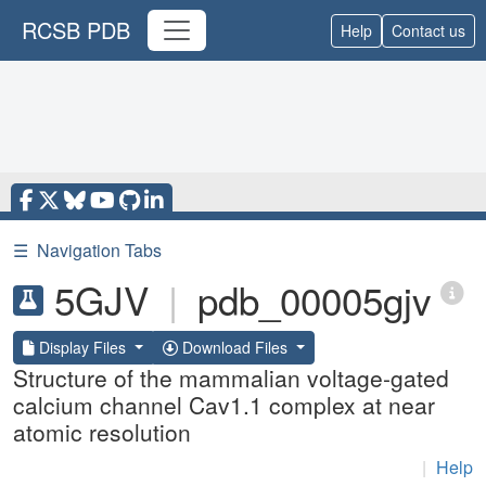
RCSB PDB
Help
Contact us
☰
Navigation Tabs
5GJV
|
pdb_00005gjv
Display Files
Download Files
Structure of the mammalian voltage-gated
calcium channel Cav1.1 complex at near
atomic resolution
|
Help