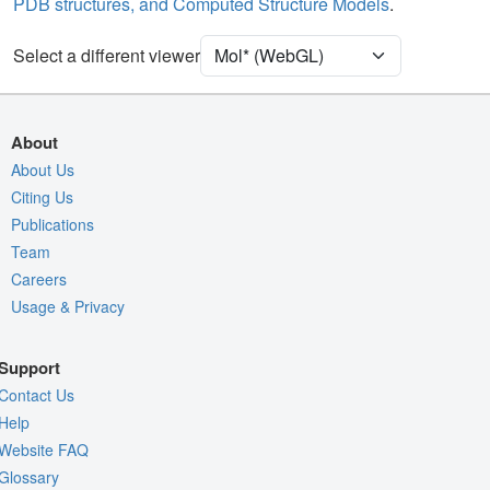
PDB structures, and Computed Structure Models
.
Ion
Ball & Stick
[Focus] Target
Ball & Stick
Select a different viewer
[Focus] Surroundings (5 Å)
2 reprs
Density
About
Quality Assessment
About Us
Citing Us
Assembly Symmetry
Publications
Export Models
Team
Export Animation
Careers
Export Geometry
Usage & Privacy
Support
Contact Us
Help
Website FAQ
Glossary