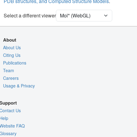
PDB structures, and Computed Structure Models
.
Ion
Ball & Stick
[Focus] Target
Ball & Stick
Select a different viewer
[Focus] Surroundings (5 Å)
2 reprs
Density
5GJV
About
EM
About Us
Citing Us
Entry
emd-9513
Publications
View
Auto
Team
Nothing to Update
Careers
Usage & Privacy
Quality Assessment
Assembly Symmetry
Support
Export Models
Contact Us
Export Animation
Help
Website FAQ
Export Geometry
Glossary