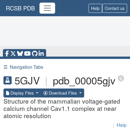
RCSB PDB
Help
Contact us
☰
Navigation Tabs
5GJV
|
pdb_00005gjv
Display Files
Download Files
Structure of the mammalian voltage-gated
calcium channel Cav1.1 complex at near
atomic resolution
|
Help