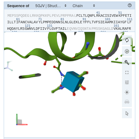
Sequence of
41
51
​M​
​E​
​P​
​S​
​S​
​P​
​Q​
​D​
​E​
​G​
​L​
​R​
​K​
​K​
​Q​
​P​
​K​
​K​
​P​
​L​
​P​
​E​
​V​
​L​
​P​
​R​
​P​
​P​
​R​
​A​
​L​
​F​
​C​
​L​
​T​
​L​
​Q​
​N​
​P​
​L​
​R​
​K​
​A​
​C​
​I​
​S​
​I​
​V​
​E​
​W​
​K​
​P​
​F​
​E​
​T​
​I​
61
71
81
91
101
111
I​
​L​
​L​
​T​
​I​
​F​
​A​
​N​
​C​
​V​
​A​
​L​
​A​
​V​
​Y​
​L​
​P​
​M​
​P​
​E​
​D​
​D​
​N​
​N​
​S​
​L​
​N​
​L​
​G​
​L​
​E​
​K​
​L​
​E​
​Y​
​F​
​F​
​L​
​T​
​V​
​F​
​S​
​I​
​E​
​A​
​A​
​M​
​K​
​I​
​I​
​A​
​Y​
​G​
​F​
​L​
​F​
121
131
161
H​
​Q​
​D​
​A​
​Y​
​L​
​R​
​S​
​G​
​W​
​N​
​V​
​L​
​D​
​F​
​I​
​I​
​V​
​F​
​L​
​G​
​V​
​F​
​T​
​A​
​I​
​L​
​E​
​Q​
​V​
​N​
​V​
​I​
​Q​
​S​
​N​
​T​
​A​
​P​
​M​
​S​
​S​
​K​
​G​
​A​
​G​
​L​
​D​
​V​
​K​
​A​
​L​
​R​
​A​
​F​
​R​
171
181
191
201
211
221
V​
​L​
​R​
​P​
​L​
​R​
​L​
​V​
​S​
​G​
​V​
​P​
​S​
​L​
​Q​
​V​
​V​
​L​
​N​
​S​
​I​
​F​
​K​
​A​
​M​
​L​
​P​
​L​
​F​
​H​
​I​
​A​
​L​
​L​
​V​
​L​
​F​
​M​
​V​
​I​
​I​
​Y​
​A​
​I​
​I​
​G​
​L​
​E​
​L​
​F​
​K​
​G​
​K​
​M​
​H​
​K​
231
241
251
261
271
28
T​
​C​
​Y​
​Y​
​I​
​G​
​T​
​D​
​I​
​V​
​A​
​T​
​V​
​E​
​N​
​E​
​K​
​P​
​S​
​P​
​C​
​A​
​R​
​T​
​G​
​S​
​G​
​R​
​P​
​C​
​T​
​I​
​N​
​G​
​S​
​E​
​C​
​R​
​G​
​G​
​W​
​P​
​G​
​P​
​N​
​H​
​G​
​I​
​T​
​H​
​F​
​D​
​N​
​F​
​G​
​F​
291
301
311
321
331
S​
​M​
​L​
​T​
​V​
​Y​
​Q​
​C​
​I​
​T​
​M​
​E​
​G​
​W​
​T​
​D​
​V​
​L​
​Y​
​W​
​V​
​N​
​D​
​A​
​I​
​G​
​N​
​E​
​W​
​P​
​W​
​I​
​Y​
​F​
​V​
​T​
​L​
​I​
​L​
​L​
​G​
​S​
​F​
​F​
​I​
​L​
​N​
​L​
​V​
​L​
​G​
​V​
​L​
​S​
​G​
​E​
341
351
361
371
F​
​T​
​K​
​E​
​R​
​E​
​K​
​A​
​K​
​S​
​R​
​G​
​T​
​F​
​Q​
​K​
​L​
​R​
​E​
​K​
​Q​
​Q​
​L​
​E​
​E​
​D​
​L​
​R​
​G​
​Y​
​M​
​S​
​W​
​I​
​T​
​Q​
​G​
​E​
​V​
​M​
​D​
​V​
​E​
​D​
​L​
​R​
​E​
​G​
​K​
​L​
​S​
​L​
​E​
​E​
​G​
​G​
421
431
441
S​
​D​
​T​
​E​
​S​
​L​
​Y​
​E​
​I​
​E​
​G​
​L​
​N​
​K​
​I​
​I​
​Q​
​F​
​I​
​R​
​H​
​W​
​R​
​Q​
​W​
​N​
​R​
​V​
​F​
​R​
​W​
​K​
​C​
​H​
​D​
​L​
​V​
​K​
​S​
​R​
​V​
​F​
​Y​
​W​
​L​
​V​
​I​
​L​
​I​
​V​
​A​
​L​
​N​
​T​
​L​
​S​
451
461
471
481
491
501
I​
​A​
​S​
​E​
​H​
​H​
​N​
​Q​
​P​
​L​
​W​
​L​
​T​
​H​
​L​
​Q​
​D​
​I​
​A​
​N​
​R​
​V​
​L​
​L​
​S​
​L​
​F​
​T​
​I​
​E​
​M​
​L​
​L​
​K​
​M​
​Y​
​G​
​L​
​G​
​L​
​R​
​Q​
​Y​
​F​
​M​
​S​
​I​
​F​
​N​
​R​
​F​
​D​
​C​
​F​
​V​
​V​
511
521
531
541
551
56
C​
​S​
​G​
​I​
​L​
​E​
​L​
​L​
​L​
​V​
​E​
​S​
​G​
​A​
​M​
​T​
​P​
​L​
​G​
​I​
​S​
​V​
​L​
​R​
​C​
​I​
​R​
​L​
​L​
​R​
​L​
​F​
​K​
​I​
​T​
​K​
​Y​
​W​
​T​
​S​
​L​
​S​
​N​
​L​
​V​
​A​
​S​
​L​
​L​
​N​
​S​
​I​
​R​
​S​
​I​
​A​
571
581
591
601
611
S​
​L​
​L​
​L​
​L​
​L​
​F​
​L​
​F​
​I​
​I​
​I​
​F​
​A​
​L​
​L​
​G​
​M​
​Q​
​L​
​F​
​G​
​G​
​R​
​Y​
​D​
​F​
​E​
​D​
​T​
​E​
​V​
​R​
​R​
​S​
​N​
​F​
​D​
​N​
​F​
​P​
​Q​
​A​
​L​
​I​
​S​
​V​
​F​
​Q​
​V​
​L​
​T​
​G​
​E​
​D​
​W​
621
631
641
651
661
N​
​S​
​V​
​M​
​Y​
​N​
​G​
​I​
​M​
​A​
​Y​
​G​
​G​
​P​
​S​
​Y​
​P​
​G​
​V​
​L​
​V​
​C​
​I​
​Y​
​F​
​I​
​I​
​L​
​F​
​V​
​C​
​G​
​N​
​Y​
​I​
​L​
​L​
​N​
​V​
​F​
​L​
​A​
​I​
​A​
​V​
​D​
​N​
​L​
​A​
​E​
​A​
​E​
​S​
​L​
​T​
​S​
A​
​Q​
​K​
​A​
​K​
​A​
​E​
​E​
​R​
​K​
​R​
​R​
​K​
​M​
​S​
​R​
​G​
​L​
​P​
​D​
​K​
​T​
​E​
​E​
​E​
​K​
​S​
​V​
​M​
​A​
​K​
​K​
​L​
​E​
​Q​
​K​
​P​
​K​
​G​
​E​
​G​
​I​
​P​
​T​
​T​
​A​
​K​
​L​
​K​
​V​
​D​
​E​
​F​
​E​
​S​
​N​
V​
​N​
​E​
​V​
​K​
​D​
​P​
​Y​
​P​
​S​
​A​
​D​
​F​
​P​
​G​
​D​
​D​
​E​
​E​
​D​
​E​
​P​
​E​
​I​
​P​
​V​
​S​
​P​
​R​
​P​
​R​
​P​
​L​
​A​
​E​
​L​
​Q​
​L​
​K​
​E​
​K​
​A​
​V​
​P​
​I​
​P​
​E​
​A​
​S​
​S​
​F​
​F​
​I​
​F​
​S​
​P​
791
801
811
821
831
84
T​
​N​
​K​
​V​
​R​
​V​
​L​
​C​
​H​
​R​
​I​
​V​
​N​
​A​
​T​
​W​
​F​
​T​
​N​
​F​
​I​
​L​
​L​
​F​
​I​
​L​
​L​
​S​
​S​
​A​
​A​
​L​
​A​
​A​
​E​
​D​
​P​
​I​
​R​
​A​
​E​
​S​
​V​
​R​
​N​
​Q​
​I​
​L​
​G​
​Y​
​F​
​D​
​I​
​A​
​F​
​T​
851
861
871
881
S​
​V​
​F​
​T​
​V​
​E​
​I​
​V​
​L​
​K​
​M​
​T​
​T​
​Y​
​G​
​A​
​F​
​L​
​H​
​K​
​G​
​S​
​F​
​C​
​R​
​N​
​Y​
​F​
​N​
​I​
​L​
​D​
​L​
​L​
​V​
​V​
​A​
​V​
​S​
​L​
​I​
​S​
​M​
​G​
​L​
​E​
​S​
​S​
​T​
​I​
​S​
​V​
​V​
​K​
​I​
​L​
901
911
921
931
941
951
R​
​V​
​L​
​R​
​V​
​L​
​R​
​P​
​L​
​R​
​A​
​I​
​N​
​R​
​A​
​K​
​G​
​L​
​K​
​H​
​V​
​V​
​Q​
​C​
​V​
​F​
​V​
​A​
​I​
​R​
​T​
​I​
​G​
​N​
​I​
​V​
​L​
​V​
​T​
​T​
​L​
​L​
​Q​
​F​
​M​
​F​
​A​
​C​
​I​
​G​
​V​
​Q​
​L​
​F​
​K​
​G​
961
971
981
991
1001
K​
​F​
​F​
​S​
​C​
​N​
​D​
​L​
​S​
​K​
​M​
​T​
​E​
​E​
​E​
​C​
​R​
​G​
​Y​
​Y​
​Y​
​V​
​Y​
​K​
​D​
​G​
​D​
​P​
​T​
​Q​
​M​
​E​
​L​
​R​
​P​
​R​
​Q​
​W​
​I​
​H​
​N​
​D​
​F​
​H​
​F​
​D​
​N​
​V​
​L​
​S​
​A​
​M​
​M​
​S​
​L​
​F​
1011
1021
1031
1041
1051
1061
T​
​V​
​S​
​T​
​F​
​E​
​G​
​W​
​P​
​Q​
​L​
​L​
​Y​
​R​
​A​
​I​
​D​
​S​
​N​
​E​
​E​
​D​
​M​
​G​
​P​
​V​
​Y​
​N​
​N​
​R​
​V​
​E​
​M​
​A​
​I​
​F​
​F​
​I​
​I​
​Y​
​I​
​I​
​L​
​I​
​A​
​F​
​F​
​M​
​M​
​N​
​I​
​F​
​V​
​G​
​F​
​V​
1071
1081
1091
1101
1111
112