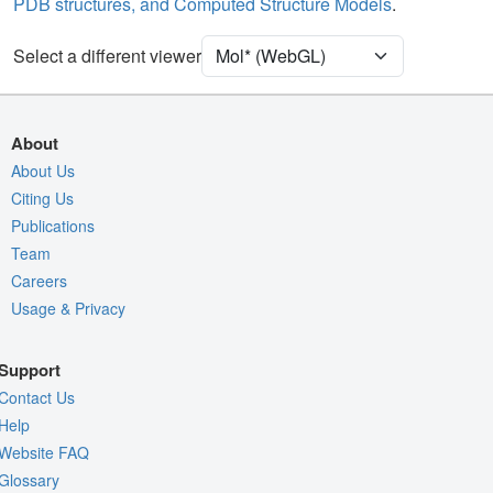
PDB structures, and Computed Structure Models
.
Ion
Ball & Stick
[Focus] Target
Ball & Stick
Select a different viewer
[Focus] Surroundings (5 Å)
2 reprs
Density
About
Quality Assessment
About Us
Citing Us
Assembly Symmetry
Publications
Export Models
Team
Export Animation
Careers
Export Geometry
Usage & Privacy
Support
Contact Us
Help
Website FAQ
Glossary