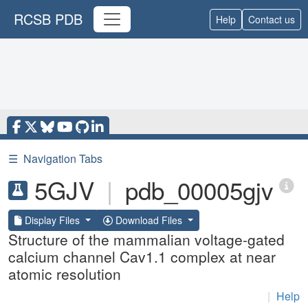
RCSB PDB
Help
Contact us
☰
Navigation Tabs
5GJV
|
pdb_00005gjv
Display Files
Download Files
Structure of the mammalian voltage-gated
calcium channel Cav1.1 complex at near
atomic resolution
|
Help