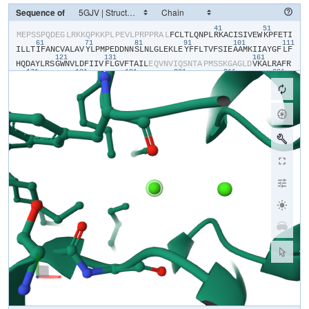
Sequence of
41
51
​M​
​E​
​P​
​S​
​S​
​P​
​Q​
​D​
​E​
​G​
​L​
​R​
​K​
​K​
​Q​
​P​
​K​
​K​
​P​
​L​
​P​
​E​
​V​
​L​
​P​
​R​
​P​
​P​
​R​
​A​
​L​
​F​
​C​
​L​
​T​
​L​
​Q​
​N​
​P​
​L​
​R​
​K​
​A​
​C​
​I​
​S​
​I​
​V​
​E​
​W​
​K​
​P​
​F​
​E​
​T​
​I​
61
71
81
91
101
111
I​
​L​
​L​
​T​
​I​
​F​
​A​
​N​
​C​
​V​
​A​
​L​
​A​
​V​
​Y​
​L​
​P​
​M​
​P​
​E​
​D​
​D​
​N​
​N​
​S​
​L​
​N​
​L​
​G​
​L​
​E​
​K​
​L​
​E​
​Y​
​F​
​F​
​L​
​T​
​V​
​F​
​S​
​I​
​E​
​A​
​A​
​M​
​K​
​I​
​I​
​A​
​Y​
​G​
​F​
​L​
​F​
121
131
161
H​
​Q​
​D​
​A​
​Y​
​L​
​R​
​S​
​G​
​W​
​N​
​V​
​L​
​D​
​F​
​I​
​I​
​V​
​F​
​L​
​G​
​V​
​F​
​T​
​A​
​I​
​L​
​E​
​Q​
​V​
​N​
​V​
​I​
​Q​
​S​
​N​
​T​
​A​
​P​
​M​
​S​
​S​
​K​
​G​
​A​
​G​
​L​
​D​
​V​
​K​
​A​
​L​
​R​
​A​
​F​
​R​
171
181
191
201
211
221
V​
​L​
​R​
​P​
​L​
​R​
​L​
​V​
​S​
​G​
​V​
​P​
​S​
​L​
​Q​
​V​
​V​
​L​
​N​
​S​
​I​
​F​
​K​
​A​
​M​
​L​
​P​
​L​
​F​
​H​
​I​
​A​
​L​
​L​
​V​
​L​
​F​
​M​
​V​
​I​
​I​
​Y​
​A​
​I​
​I​
​G​
​L​
​E​
​L​
​F​
​K​
​G​
​K​
​M​
​H​
​K​
231
241
251
261
271
28
T​
​C​
​Y​
​Y​
​I​
​G​
​T​
​D​
​I​
​V​
​A​
​T​
​V​
​E​
​N​
​E​
​K​
​P​
​S​
​P​
​C​
​A​
​R​
​T​
​G​
​S​
​G​
​R​
​P​
​C​
​T​
​I​
​N​
​G​
​S​
​E​
​C​
​R​
​G​
​G​
​W​
​P​
​G​
​P​
​N​
​H​
​G​
​I​
​T​
​H​
​F​
​D​
​N​
​F​
​G​
​F​
291
301
311
321
331
S​
​M​
​L​
​T​
​V​
​Y​
​Q​
​C​
​I​
​T​
​M​
​E​
​G​
​W​
​T​
​D​
​V​
​L​
​Y​
​W​
​V​
​N​
​D​
​A​
​I​
​G​
​N​
​E​
​W​
​P​
​W​
​I​
​Y​
​F​
​V​
​T​
​L​
​I​
​L​
​L​
​G​
​S​
​F​
​F​
​I​
​L​
​N​
​L​
​V​
​L​
​G​
​V​
​L​
​S​
​G​
​E​
341
351
361
371
F​
​T​
​K​
​E​
​R​
​E​
​K​
​A​
​K​
​S​
​R​
​G​
​T​
​F​
​Q​
​K​
​L​
​R​
​E​
​K​
​Q​
​Q​
​L​
​E​
​E​
​D​
​L​
​R​
​G​
​Y​
​M​
​S​
​W​
​I​
​T​
​Q​
​G​
​E​
​V​
​M​
​D​
​V​
​E​
​D​
​L​
​R​
​E​
​G​
​K​
​L​
​S​
​L​
​E​
​E​
​G​
​G​
421
431
441
S​
​D​
​T​
​E​
​S​
​L​
​Y​
​E​
​I​
​E​
​G​
​L​
​N​
​K​
​I​
​I​
​Q​
​F​
​I​
​R​
​H​
​W​
​R​
​Q​
​W​
​N​
​R​
​V​
​F​
​R​
​W​
​K​
​C​
​H​
​D​
​L​
​V​
​K​
​S​
​R​
​V​
​F​
​Y​
​W​
​L​
​V​
​I​
​L​
​I​
​V​
​A​
​L​
​N​
​T​
​L​
​S​
451
461
471
481
491
501
I​
​A​
​S​
​E​
​H​
​H​
​N​
​Q​
​P​
​L​
​W​
​L​
​T​
​H​
​L​
​Q​
​D​
​I​
​A​
​N​
​R​
​V​
​L​
​L​
​S​
​L​
​F​
​T​
​I​
​E​
​M​
​L​
​L​
​K​
​M​
​Y​
​G​
​L​
​G​
​L​
​R​
​Q​
​Y​
​F​
​M​
​S​
​I​
​F​
​N​
​R​
​F​
​D​
​C​
​F​
​V​
​V​
511
521
531
541
551
56
C​
​S​
​G​
​I​
​L​
​E​
​L​
​L​
​L​
​V​
​E​
​S​
​G​
​A​
​M​
​T​
​P​
​L​
​G​
​I​
​S​
​V​
​L​
​R​
​C​
​I​
​R​
​L​
​L​
​R​
​L​
​F​
​K​
​I​
​T​
​K​
​Y​
​W​
​T​
​S​
​L​
​S​
​N​
​L​
​V​
​A​
​S​
​L​
​L​
​N​
​S​
​I​
​R​
​S​
​I​
​A​
571
581
591
601
611
S​
​L​
​L​
​L​
​L​
​L​
​F​
​L​
​F​
​I​
​I​
​I​
​F​
​A​
​L​
​L​
​G​
​M​
​Q​
​L​
​F​
​G​
​G​
​R​
​Y​
​D​
​F​
​E​
​D​
​T​
​E​
​V​
​R​
​R​
​S​
​N​
​F​
​D​
​N​
​F​
​P​
​Q​
​A​
​L​
​I​
​S​
​V​
​F​
​Q​
​V​
​L​
​T​
​G​
​E​
​D​
​W​
621
631
641
651
661
N​
​S​
​V​
​M​
​Y​
​N​
​G​
​I​
​M​
​A​
​Y​
​G​
​G​
​P​
​S​
​Y​
​P​
​G​
​V​
​L​
​V​
​C​
​I​
​Y​
​F​
​I​
​I​
​L​
​F​
​V​
​C​
​G​
​N​
​Y​
​I​
​L​
​L​
​N​
​V​
​F​
​L​
​A​
​I​
​A​
​V​
​D​
​N​
​L​
​A​
​E​
​A​
​E​
​S​
​L​
​T​
​S​
A​
​Q​
​K​
​A​
​K​
​A​
​E​
​E​
​R​
​K​
​R​
​R​
​K​
​M​
​S​
​R​
​G​
​L​
​P​
​D​
​K​
​T​
​E​
​E​
​E​
​K​
​S​
​V​
​M​
​A​
​K​
​K​
​L​
​E​
​Q​
​K​
​P​
​K​
​G​
​E​
​G​
​I​
​P​
​T​
​T​
​A​
​K​
​L​
​K​
​V​
​D​
​E​
​F​
​E​
​S​
​N​
V​
​N​
​E​
​V​
​K​
​D​
​P​
​Y​
​P​
​S​
​A​
​D​
​F​
​P​
​G​
​D​
​D​
​E​
​E​
​D​
​E​
​P​
​E​
​I​
​P​
​V​
​S​
​P​
​R​
​P​
​R​
​P​
​L​
​A​
​E​
​L​
​Q​
​L​
​K​
​E​
​K​
​A​
​V​
​P​
​I​
​P​
​E​
​A​
​S​
​S​
​F​
​F​
​I​
​F​
​S​
​P​
791
801
811
821
831
84
T​
​N​
​K​
​V​
​R​
​V​
​L​
​C​
​H​
​R​
​I​
​V​
​N​
​A​
​T​
​W​
​F​
​T​
​N​
​F​
​I​
​L​
​L​
​F​
​I​
​L​
​L​
​S​
​S​
​A​
​A​
​L​
​A​
​A​
​E​
​D​
​P​
​I​
​R​
​A​
​E​
​S​
​V​
​R​
​N​
​Q​
​I​
​L​
​G​
​Y​
​F​
​D​
​I​
​A​
​F​
​T​
851
861
871
881
S​
​V​
​F​
​T​
​V​
​E​
​I​
​V​
​L​
​K​
​M​
​T​
​T​
​Y​
​G​
​A​
​F​
​L​
​H​
​K​
​G​
​S​
​F​
​C​
​R​
​N​
​Y​
​F​
​N​
​I​
​L​
​D​
​L​
​L​
​V​
​V​
​A​
​V​
​S​
​L​
​I​
​S​
​M​
​G​
​L​
​E​
​S​
​S​
​T​
​I​
​S​
​V​
​V​
​K​
​I​
​L​
901
911
921
931
941
951
R​
​V​
​L​
​R​
​V​
​L​
​R​
​P​
​L​
​R​
​A​
​I​
​N​
​R​
​A​
​K​
​G​
​L​
​K​
​H​
​V​
​V​
​Q​
​C​
​V​
​F​
​V​
​A​
​I​
​R​
​T​
​I​
​G​
​N​
​I​
​V​
​L​
​V​
​T​
​T​
​L​
​L​
​Q​
​F​
​M​
​F​
​A​
​C​
​I​
​G​
​V​
​Q​
​L​
​F​
​K​
​G​
961
971
981
991
1001
K​
​F​
​F​
​S​
​C​
​N​
​D​
​L​
​S​
​K​
​M​
​T​
​E​
​E​
​E​
​C​
​R​
​G​
​Y​
​Y​
​Y​
​V​
​Y​
​K​
​D​
​G​
​D​
​P​
​T​
​Q​
​M​
​E​
​L​
​R​
​P​
​R​
​Q​
​W​
​I​
​H​
​N​
​D​
​F​
​H​
​F​
​D​
​N​
​V​
​L​
​S​
​A​
​M​
​M​
​S​
​L​
​F​
1011
1021
1031
1041
1051
1061
T​
​V​
​S​
​T​
​F​
​E​
​G​
​W​
​P​
​Q​
​L​
​L​
​Y​
​R​
​A​
​I​
​D​
​S​
​N​
​E​
​E​
​D​
​M​
​G​
​P​
​V​
​Y​
​N​
​N​
​R​
​V​
​E​
​M​
​A​
​I​
​F​
​F​
​I​
​I​
​Y​
​I​
​I​
​L​
​I​
​A​
​F​
​F​
​M​
​M​
​N​
​I​
​F​
​V​
​G​
​F​
​V​
1071
1081
1091
1101
1111
112