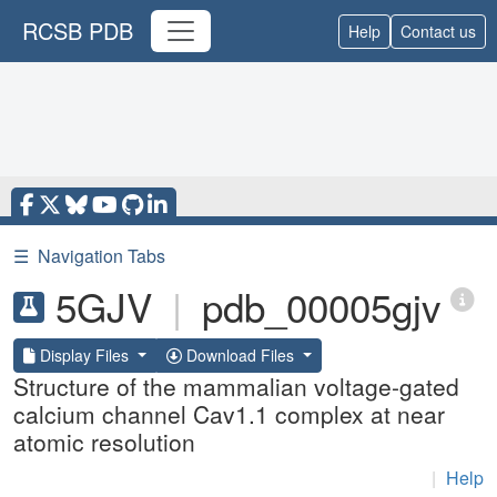
RCSB PDB
Help
Contact us
☰
Navigation Tabs
5GJV
|
pdb_00005gjv
Display Files
Download Files
Structure of the mammalian voltage-gated
calcium channel Cav1.1 complex at near
atomic resolution
|
Help