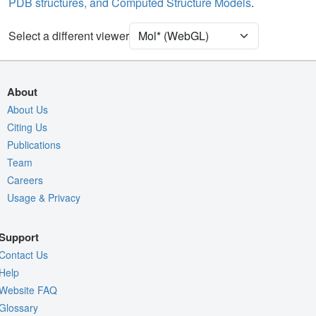
PDB structures, and Computed Structure Models
.
Ion
Ball & Stick
[Focus] Target
Ball & Stick
Select a different viewer
[Focus] Surroundings (5 Å)
2 reprs
Density
About
Quality Assessment
About Us
Citing Us
Assembly Symmetry
Publications
Export Models
Team
Export Animation
Careers
Export Geometry
Usage & Privacy
Support
Contact Us
Help
Website FAQ
Glossary