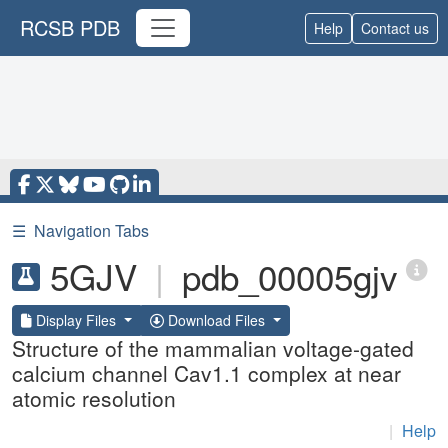
RCSB PDB
Help
Contact us
☰
Navigation Tabs
5GJV
|
pdb_00005gjv
Display Files
Download Files
Structure of the mammalian voltage-gated
calcium channel Cav1.1 complex at near
atomic resolution
|
Help