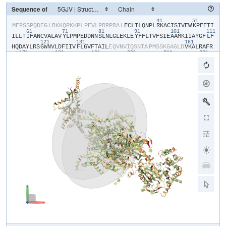
Sequence of
41
51
​M​
​E​
​P​
​S​
​S​
​P​
​Q​
​D​
​E​
​G​
​L​
​R​
​K​
​K​
​Q​
​P​
​K​
​K​
​P​
​L​
​P​
​E​
​V​
​L​
​P​
​R​
​P​
​P​
​R​
​A​
​L​
​F​
​C​
​L​
​T​
​L​
​Q​
​N​
​P​
​L​
​R​
​K​
​A​
​C​
​I​
​S​
​I​
​V​
​E​
​W​
​K​
​P​
​F​
​E​
​T​
​I​
61
71
81
91
101
111
I​
​L​
​L​
​T​
​I​
​F​
​A​
​N​
​C​
​V​
​A​
​L​
​A​
​V​
​Y​
​L​
​P​
​M​
​P​
​E​
​D​
​D​
​N​
​N​
​S​
​L​
​N​
​L​
​G​
​L​
​E​
​K​
​L​
​E​
​Y​
​F​
​F​
​L​
​T​
​V​
​F​
​S​
​I​
​E​
​A​
​A​
​M​
​K​
​I​
​I​
​A​
​Y​
​G​
​F​
​L​
​F​
121
131
161
H​
​Q​
​D​
​A​
​Y​
​L​
​R​
​S​
​G​
​W​
​N​
​V​
​L​
​D​
​F​
​I​
​I​
​V​
​F​
​L​
​G​
​V​
​F​
​T​
​A​
​I​
​L​
​E​
​Q​
​V​
​N​
​V​
​I​
​Q​
​S​
​N​
​T​
​A​
​P​
​M​
​S​
​S​
​K​
​G​
​A​
​G​
​L​
​D​
​V​
​K​
​A​
​L​
​R​
​A​
​F​
​R​
171
181
191
201
211
221
V​
​L​
​R​
​P​
​L​
​R​
​L​
​V​
​S​
​G​
​V​
​P​
​S​
​L​
​Q​
​V​
​V​
​L​
​N​
​S​
​I​
​F​
​K​
​A​
​M​
​L​
​P​
​L​
​F​
​H​
​I​
​A​
​L​
​L​
​V​
​L​
​F​
​M​
​V​
​I​
​I​
​Y​
​A​
​I​
​I​
​G​
​L​
​E​
​L​
​F​
​K​
​G​
​K​
​M​
​H​
​K​
231
241
251
261
271
28
T​
​C​
​Y​
​Y​
​I​
​G​
​T​
​D​
​I​
​V​
​A​
​T​
​V​
​E​
​N​
​E​
​K​
​P​
​S​
​P​
​C​
​A​
​R​
​T​
​G​
​S​
​G​
​R​
​P​
​C​
​T​
​I​
​N​
​G​
​S​
​E​
​C​
​R​
​G​
​G​
​W​
​P​
​G​
​P​
​N​
​H​
​G​
​I​
​T​
​H​
​F​
​D​
​N​
​F​
​G​
​F​
291
301
311
321
331
S​
​M​
​L​
​T​
​V​
​Y​
​Q​
​C​
​I​
​T​
​M​
​E​
​G​
​W​
​T​
​D​
​V​
​L​
​Y​
​W​
​V​
​N​
​D​
​A​
​I​
​G​
​N​
​E​
​W​
​P​
​W​
​I​
​Y​
​F​
​V​
​T​
​L​
​I​
​L​
​L​
​G​
​S​
​F​
​F​
​I​
​L​
​N​
​L​
​V​
​L​
​G​
​V​
​L​
​S​
​G​
​E​
341
351
361
371
F​
​T​
​K​
​E​
​R​
​E​
​K​
​A​
​K​
​S​
​R​
​G​
​T​
​F​
​Q​
​K​
​L​
​R​
​E​
​K​
​Q​
​Q​
​L​
​E​
​E​
​D​
​L​
​R​
​G​
​Y​
​M​
​S​
​W​
​I​
​T​
​Q​
​G​
​E​
​V​
​M​
​D​
​V​
​E​
​D​
​L​
​R​
​E​
​G​
​K​
​L​
​S​
​L​
​E​
​E​
​G​
​G​
421
431
441
S​
​D​
​T​
​E​
​S​
​L​
​Y​
​E​
​I​
​E​
​G​
​L​
​N​
​K​
​I​
​I​
​Q​
​F​
​I​
​R​
​H​
​W​
​R​
​Q​
​W​
​N​
​R​
​V​
​F​
​R​
​W​
​K​
​C​
​H​
​D​
​L​
​V​
​K​
​S​
​R​
​V​
​F​
​Y​
​W​
​L​
​V​
​I​
​L​
​I​
​V​
​A​
​L​
​N​
​T​
​L​
​S​
451
461
471
481
491
501
I​
​A​
​S​
​E​
​H​
​H​
​N​
​Q​
​P​
​L​
​W​
​L​
​T​
​H​
​L​
​Q​
​D​
​I​
​A​
​N​
​R​
​V​
​L​
​L​
​S​
​L​
​F​
​T​
​I​
​E​
​M​
​L​
​L​
​K​
​M​
​Y​
​G​
​L​
​G​
​L​
​R​
​Q​
​Y​
​F​
​M​
​S​
​I​
​F​
​N​
​R​
​F​
​D​
​C​
​F​
​V​
​V​
511
521
531
541
551
56
C​
​S​
​G​
​I​
​L​
​E​
​L​
​L​
​L​
​V​
​E​
​S​
​G​
​A​
​M​
​T​
​P​
​L​
​G​
​I​
​S​
​V​
​L​
​R​
​C​
​I​
​R​
​L​
​L​
​R​
​L​
​F​
​K​
​I​
​T​
​K​
​Y​
​W​
​T​
​S​
​L​
​S​
​N​
​L​
​V​
​A​
​S​
​L​
​L​
​N​
​S​
​I​
​R​
​S​
​I​
​A​
571
581
591
601
611
S​
​L​
​L​
​L​
​L​
​L​
​F​
​L​
​F​
​I​
​I​
​I​
​F​
​A​
​L​
​L​
​G​
​M​
​Q​
​L​
​F​
​G​
​G​
​R​
​Y​
​D​
​F​
​E​
​D​
​T​
​E​
​V​
​R​
​R​
​S​
​N​
​F​
​D​
​N​
​F​
​P​
​Q​
​A​
​L​
​I​
​S​
​V​
​F​
​Q​
​V​
​L​
​T​
​G​
​E​
​D​
​W​
621
631
641
651
661
N​
​S​
​V​
​M​
​Y​
​N​
​G​
​I​
​M​
​A​
​Y​
​G​
​G​
​P​
​S​
​Y​
​P​
​G​
​V​
​L​
​V​
​C​
​I​
​Y​
​F​
​I​
​I​
​L​
​F​
​V​
​C​
​G​
​N​
​Y​
​I​
​L​
​L​
​N​
​V​
​F​
​L​
​A​
​I​
​A​
​V​
​D​
​N​
​L​
​A​
​E​
​A​
​E​
​S​
​L​
​T​
​S​
A​
​Q​
​K​
​A​
​K​
​A​
​E​
​E​
​R​
​K​
​R​
​R​
​K​
​M​
​S​
​R​
​G​
​L​
​P​
​D​
​K​
​T​
​E​
​E​
​E​
​K​
​S​
​V​
​M​
​A​
​K​
​K​
​L​
​E​
​Q​
​K​
​P​
​K​
​G​
​E​
​G​
​I​
​P​
​T​
​T​
​A​
​K​
​L​
​K​
​V​
​D​
​E​
​F​
​E​
​S​
​N​
V​
​N​
​E​
​V​
​K​
​D​
​P​
​Y​
​P​
​S​
​A​
​D​
​F​
​P​
​G​
​D​
​D​
​E​
​E​
​D​
​E​
​P​
​E​
​I​
​P​
​V​
​S​
​P​
​R​
​P​
​R​
​P​
​L​
​A​
​E​
​L​
​Q​
​L​
​K​
​E​
​K​
​A​
​V​
​P​
​I​
​P​
​E​
​A​
​S​
​S​
​F​
​F​
​I​
​F​
​S​
​P​
791
801
811
821
831
84
T​
​N​
​K​
​V​
​R​
​V​
​L​
​C​
​H​
​R​
​I​
​V​
​N​
​A​
​T​
​W​
​F​
​T​
​N​
​F​
​I​
​L​
​L​
​F​
​I​
​L​
​L​
​S​
​S​
​A​
​A​
​L​
​A​
​A​
​E​
​D​
​P​
​I​
​R​
​A​
​E​
​S​
​V​
​R​
​N​
​Q​
​I​
​L​
​G​
​Y​
​F​
​D​
​I​
​A​
​F​
​T​
851
861
871
881
S​
​V​
​F​
​T​
​V​
​E​
​I​
​V​
​L​
​K​
​M​
​T​
​T​
​Y​
​G​
​A​
​F​
​L​
​H​
​K​
​G​
​S​
​F​
​C​
​R​
​N​
​Y​
​F​
​N​
​I​
​L​
​D​
​L​
​L​
​V​
​V​
​A​
​V​
​S​
​L​
​I​
​S​
​M​
​G​
​L​
​E​
​S​
​S​
​T​
​I​
​S​
​V​
​V​
​K​
​I​
​L​
901
911
921
931
941
951
R​
​V​
​L​
​R​
​V​
​L​
​R​
​P​
​L​
​R​
​A​
​I​
​N​
​R​
​A​
​K​
​G​
​L​
​K​
​H​
​V​
​V​
​Q​
​C​
​V​
​F​
​V​
​A​
​I​
​R​
​T​
​I​
​G​
​N​
​I​
​V​
​L​
​V​
​T​
​T​
​L​
​L​
​Q​
​F​
​M​
​F​
​A​
​C​
​I​
​G​
​V​
​Q​
​L​
​F​
​K​
​G​
961
971
981
991
1001
K​
​F​
​F​
​S​
​C​
​N​
​D​
​L​
​S​
​K​
​M​
​T​
​E​
​E​
​E​
​C​
​R​
​G​
​Y​
​Y​
​Y​
​V​
​Y​
​K​
​D​
​G​
​D​
​P​
​T​
​Q​
​M​
​E​
​L​
​R​
​P​
​R​
​Q​
​W​
​I​
​H​
​N​
​D​
​F​
​H​
​F​
​D​
​N​
​V​
​L​
​S​
​A​
​M​
​M​
​S​
​L​
​F​
1011
1021
1031
1041
1051
1061
T​
​V​
​S​
​T​
​F​
​E​
​G​
​W​
​P​
​Q​
​L​
​L​
​Y​
​R​
​A​
​I​
​D​
​S​
​N​
​E​
​E​
​D​
​M​
​G​
​P​
​V​
​Y​
​N​
​N​
​R​
​V​
​E​
​M​
​A​
​I​
​F​
​F​
​I​
​I​
​Y​
​I​
​I​
​L​
​I​
​A​
​F​
​F​
​M​
​M​
​N​
​I​
​F​
​V​
​G​
​F​
​V​
1071
1081
1091
1101
1111
112