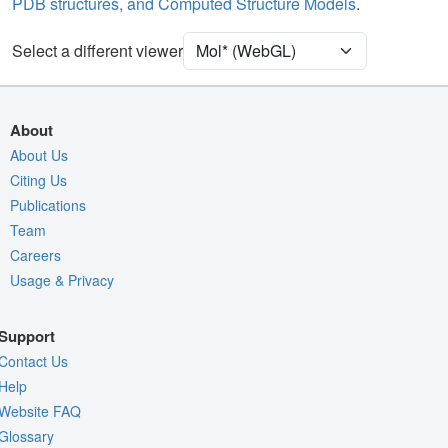
PDB structures, and Computed Structure Models
.
Ion
Ball & Stick
Membrane Orientation
Select a different viewer
Density
Quality Assessment
About
Assembly Symmetry
About Us
Citing Us
Export Models
Publications
Export Animation
Team
Export Geometry
Careers
Usage & Privacy
Support
Contact Us
Help
Website FAQ
Glossary