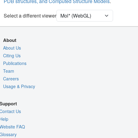
PDB structures, and Computed Structure Models
.
[Focus] Surroundings (5 Å)
2 reprs
Select a different viewer
Density
5GJV
EM
Entry
emd-9513
About
View
Auto
About Us
Citing Us
Nothing to Update
Publications
Quality Assessment
Team
Careers
Assembly Symmetry
Usage & Privacy
Export Models
Export Animation
Support
Export Geometry
Contact Us
Help
Website FAQ
Glossary