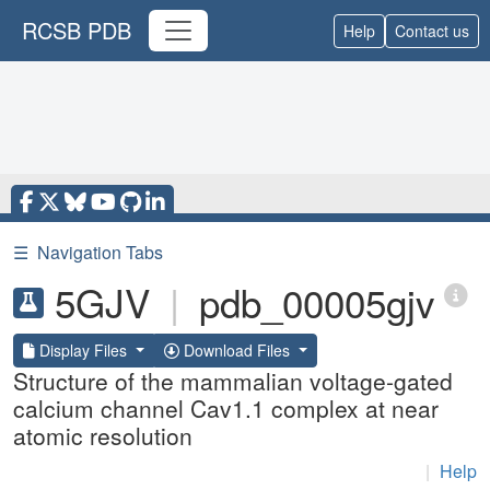
RCSB PDB
Help
Contact us
☰
Navigation Tabs
5GJV
|
pdb_00005gjv
Display Files
Download Files
Structure of the mammalian voltage-gated
calcium channel Cav1.1 complex at near
atomic resolution
|
Help