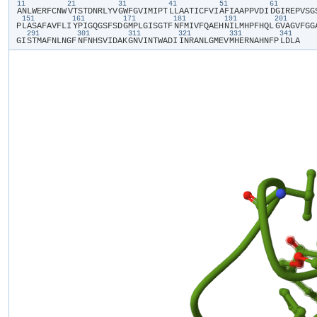
11
21
31
41
51
61
​A​
​N​
​L​
​W​
​E​
​R​
​F​
​C​
​N​
​W​
​V​
​T​
​S​
​T​
​D​
​N​
​R​
​L​
​Y​
​V​
​G​
​W​
​F​
​G​
​V​
​I​
​M​
​I​
​P​
​T​
​L​
​L​
​A​
​A​
​T​
​I​
​C​
​F​
​V​
​I​
​A​
​F​
​I​
​A​
​A​
​P​
​P​
​V​
​D​
​I​
​D​
​G​
​I​
​R​
​E​
​P​
​V​
​S​
​G​
​
151
161
171
181
191
201
P​
​L​
​A​
​S​
​A​
​F​
​A​
​V​
​F​
​L​
​I​
​Y​
​P​
​I​
​G​
​Q​
​G​
​S​
​F​
​S​
​D​
​G​
​M​
​P​
​L​
​G​
​I​
​S​
​G​
​T​
​F​
​N​
​F​
​M​
​I​
​V​
​F​
​Q​
​A​
​E​
​H​
​N​
​I​
​L​
​M​
​H​
​P​
​F​
​H​
​Q​
​L​
​G​
​V​
​A​
​G​
​V​
​F​
​G​
​G​
​
291
301
311
321
331
341
G​
​I​
​S​
​T​
​M​
​A​
​F​
​N​
​L​
​N​
​G​
​F​
​N​
​F​
​N​
​H​
​S​
​V​
​I​
​D​
​A​
​K​
​G​
​N​
​V​
​I​
​N​
​T​
​W​
​A​
​D​
​I​
​I​
​N​
​R​
​A​
​N​
​L​
​G​
​M​
​E​
​V​
​M​
​H​
​E​
​R​
​N​
​A​
​H​
​N​
​F​
​P​
​L​
​D​
​L​
​A​