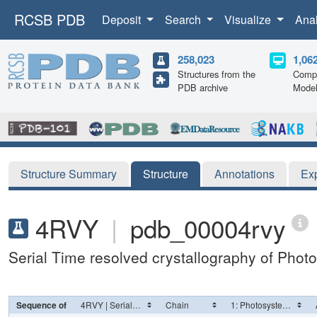
RCSB PDB
Deposit
Search
Visualize
Ana
258,023
1,06
Structures from the
Compu
PDB archive
Mode
Structure Summary
Structure
Annotations
Ex
4RVY
|
pdb_00004rvy
Serial Time resolved crystallography of Photo
Sequence of