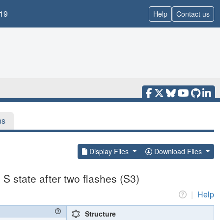
19
Help
Contact us
ns
Display Files
Download Files
S state after two flashes (S3)
|
Help
Structure