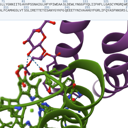
71
81
91
101
111
121
1
S​
​L​
​L​
​Y​
​G​
​N​
​N​
​I​
​I​
​T​
​G​
​A​
​V​
​V​
​P​
​S​
​S​
​N​
​A​
​I​
​G​
​L​
​H​
​F​
​Y​
​P​
​I​
​W​
​E​
​A​
​A​
​S​
​L​
​D​
​E​
​W​
​L​
​Y​
​N​
​G​
​G​
​P​
​Y​
​Q​
​L​
​I​
​I​
​F​
​H​
​F​
​L​
​L​
​G​
​A​
​S​
​C​
​Y​
​M​
​G​
​R​
​Q​
​W​
​E​
211
221
231
241
251
261
A​
​L​
​F​
​C​
​A​
​M​
​H​
​G​
​S​
​L​
​V​
​T​
​S​
​S​
​L​
​I​
​R​
​E​
​T​
​T​
​E​
​T​
​E​
​S​
​A​
​N​
​Y​
​G​
​Y​
​K​
​F​
​G​
​Q​
​E​
​E​
​E​
​T​
​Y​
​N​
​I​
​V​
​A​
​A​
​H​
​G​
​Y​
​F​
​G​
​R​
​L​
​I​
​F​
​Q​
​Y​
​A​
​S​
​F​
​N​
​N​
​S​
​R​
​S​
​L​