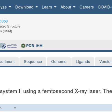
lyze
Download
Learn
About
Careers
COVID-
2,058
ted Structure
ls (CSM)
periment
Sequence
Genome
Ligands
Versio
system II using a femtosecond X-ray laser. The 