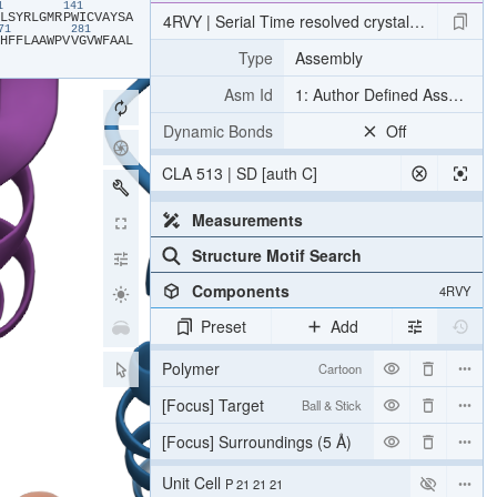
31
141
​L​
​S​
​Y​
​R​
​L​
​G​
​M​
​R​
​P​
​W​
​I​
​C​
​V​
​A​
​Y​
​S​
​A​
4RVY | Serial Time resolved crystallography of 
271
281
​H​
​F​
​F​
​L​
​A​
​A​
​W​
​P​
​V​
​V​
​G​
​V​
​W​
​F​
​A​
​A​
​L​
Type
Assembly
Asm Id
1: Author Defined Assembly
Dynamic Bonds
Off
CLA 513 | SD [auth C]
Measurements
Structure Motif Search
Components
4RVY
Preset
Add
Polymer
Cartoon
[Focus] Target
Ball & Stick
[Focus] Surroundings (5 Å)
2 reprs
Unit Cell
P 21 21 21