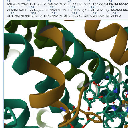
11
21
31
41
51
61
​A​
​N​
​L​
​W​
​E​
​R​
​F​
​C​
​N​
​W​
​V​
​T​
​S​
​T​
​D​
​N​
​R​
​L​
​Y​
​V​
​G​
​W​
​F​
​G​
​V​
​I​
​M​
​I​
​P​
​T​
​L​
​L​
​A​
​A​
​T​
​I​
​C​
​F​
​V​
​I​
​A​
​F​
​I​
​A​
​A​
​P​
​P​
​V​
​D​
​I​
​D​
​G​
​I​
​R​
​E​
​P​
​V​
​S​
​G​
​
151
161
171
181
191
201
P​
​L​
​A​
​S​
​A​
​F​
​A​
​V​
​F​
​L​
​I​
​Y​
​P​
​I​
​G​
​Q​
​G​
​S​
​F​
​S​
​D​
​G​
​M​
​P​
​L​
​G​
​I​
​S​
​G​
​T​
​F​
​N​
​F​
​M​
​I​
​V​
​F​
​Q​
​A​
​E​
​H​
​N​
​I​
​L​
​M​
​H​
​P​
​F​
​H​
​Q​
​L​
​G​
​V​
​A​
​G​
​V​
​F​
​G​
​G​
​
291
301
311
321
331
341
G​
​I​
​S​
​T​
​M​
​A​
​F​
​N​
​L​
​N​
​G​
​F​
​N​
​F​
​N​
​H​
​S​
​V​
​I​
​D​
​A​
​K​
​G​
​N​
​V​
​I​
​N​
​T​
​W​
​A​
​D​
​I​
​I​
​N​
​R​
​A​
​N​
​L​
​G​
​M​
​E​
​V​
​M​
​H​
​E​
​R​
​N​
​A​
​H​
​N​
​F​
​P​
​L​
​D​
​L​
​A​