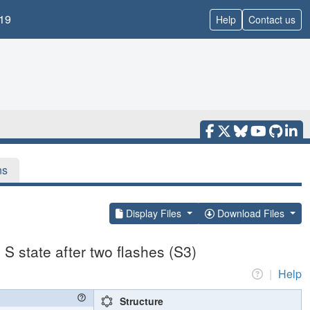
19
Help
Contact us
ns
Display Files
Download Files
S state after two flashes (S3)
|
Help
Structure