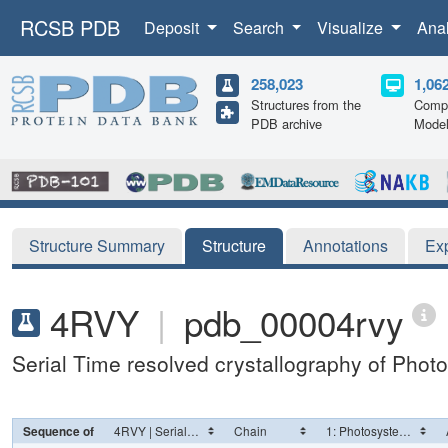
RCSB PDB
Deposit
Search
Visualize
Ana
258,023
1,06
Structures from the
Compu
PDB archive
Mode
Structure Summary
Structure
Annotations
Ex
4RVY
|
pdb_00004rvy
Serial Time resolved crystallography of Photo
Sequence of