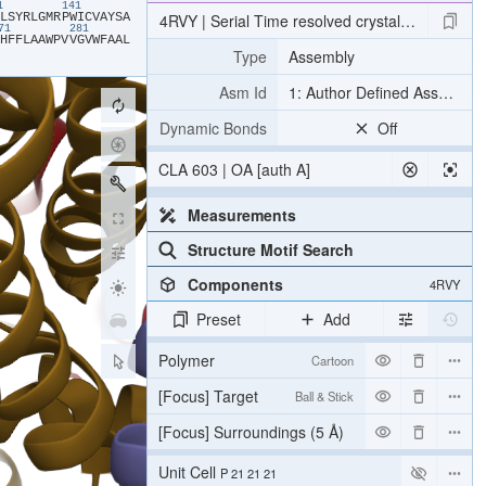
31
141
​L​
​S​
​Y​
​R​
​L​
​G​
​M​
​R​
​P​
​W​
​I​
​C​
​V​
​A​
​Y​
​S​
​A​
4RVY | Serial Time resolved crystallography of 
271
281
​H​
​F​
​F​
​L​
​A​
​A​
​W​
​P​
​V​
​V​
​G​
​V​
​W​
​F​
​A​
​A​
​L​
Type
Assembly
Asm Id
1: Author Defined Assembly
Dynamic Bonds
Off
CLA 603 | OA [auth A]
Measurements
Structure Motif Search
Components
4RVY
Preset
Add
Polymer
Cartoon
[Focus] Target
Ball & Stick
[Focus] Surroundings (5 Å)
2 reprs
Unit Cell
P 21 21 21