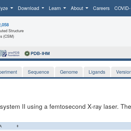
lyze
Download
Learn
About
Careers
COVID-
2,058
ted Structure
ls (CSM)
periment
Sequence
Genome
Ligands
Versio
system II using a femtosecond X-ray laser. The 