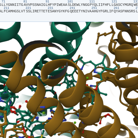
71
81
91
101
111
121
1
S​
​L​
​L​
​Y​
​G​
​N​
​N​
​I​
​I​
​T​
​G​
​A​
​V​
​V​
​P​
​S​
​S​
​N​
​A​
​I​
​G​
​L​
​H​
​F​
​Y​
​P​
​I​
​W​
​E​
​A​
​A​
​S​
​L​
​D​
​E​
​W​
​L​
​Y​
​N​
​G​
​G​
​P​
​Y​
​Q​
​L​
​I​
​I​
​F​
​H​
​F​
​L​
​L​
​G​
​A​
​S​
​C​
​Y​
​M​
​G​
​R​
​Q​
​W​
​E​
211
221
231
241
251
261
A​
​L​
​F​
​C​
​A​
​M​
​H​
​G​
​S​
​L​
​V​
​T​
​S​
​S​
​L​
​I​
​R​
​E​
​T​
​T​
​E​
​T​
​E​
​S​
​A​
​N​
​Y​
​G​
​Y​
​K​
​F​
​G​
​Q​
​E​
​E​
​E​
​T​
​Y​
​N​
​I​
​V​
​A​
​A​
​H​
​G​
​Y​
​F​
​G​
​R​
​L​
​I​
​F​
​Q​
​Y​
​A​
​S​
​F​
​N​
​N​
​S​
​R​
​S​
​L​